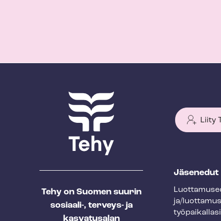
Liity
T
Jäsenedut
e
Luot­ta­muse­
Tehy on Suomen suurin
h
ja/luottamu
sosiaali-, terveys- ja
y
työpaikallasi
kasvatusalan