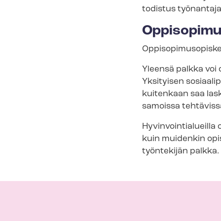
todistus työnantajal
Op­pi­so­pi­mu
Op­pi­so­pi­mus­opis
Yleensä palkka voi 
Yksityisen so­si­aa­l
kuitenkaan saa lask
samoissa tehtävissä 
Hy­vin­voin­tia­lueil­
kuin muidenkin opis
työntekijän palkka.