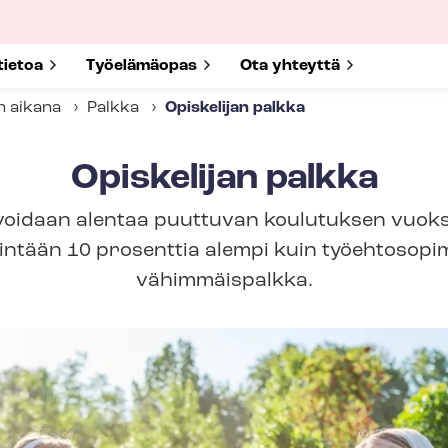
submenu for
tietoa
Show submenu for
Työelämäopas
Show submenu for
Ota yhteyttä
n aikana
Palkka
Opiskelijan palkka
Opiskelijan palkka
voidaan alentaa puuttuvan koulutuksen vuoksi
enintään 10 prosenttia alempi kuin työehtoso
vähimmäispalkka.