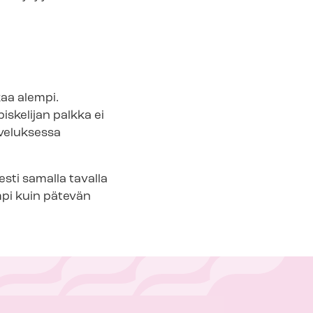
kaa alempi.
s­ke­li­jan palkka ei
lveluksessa
isesti samalla tavalla
empi kuin pätevän