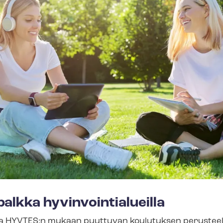
lkka hy­vin­voin­tia­lueil­la
a HYVTES:n mukaan puuttuvan koulutuksen perusteell