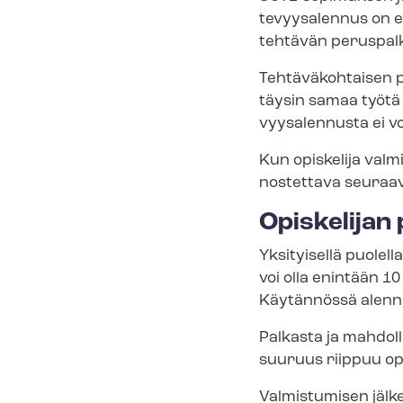
te­vyys­alen­nus on
tehtävän peruspal
Tehtäväkohtaisen p
täysin samaa työtä 
vyys­alen­nus­ta ei 
Kun opiskelija valmis
nostettava seuraa
Opiskelijan 
Yksityisellä puolella
voi olla enintään 
Käytännössä alennusp
Palkasta ja mahdolli
suuruus riippuu op
Valmistumisen jälke