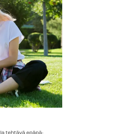
a tehtävä epä­pä­