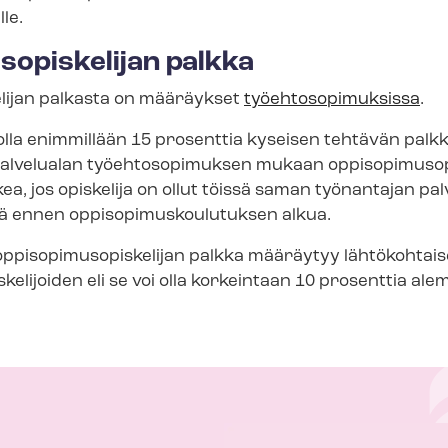
le.
s­opis­ke­li­jan palkka
­ke­li­jan palkasta on määräykset
työ­eh­to­so­pi­muk­sis­sa
.
olla enimmillään 15 prosenttia kyseisen tehtävän palk
i­pal­ve­lua­lan työehtosopimuksen mukaan op­pi­so­pi­mus­opi
ea, jos opiskelija on ollut töissä saman työnantajan pa
ennen op­pi­so­pi­mus­kou­lu­tuk­sen alkua.
la op­pi­so­pi­mus­opis­ke­li­jan palkka määräytyy lähtökohta
kelijoiden eli se voi olla korkeintaan 10 prosenttia al