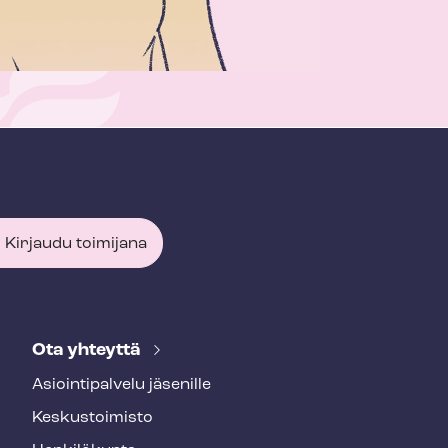
Kirjaudu toimijana
Ota yhteyttä
Asioin­ti­pal­ve­lu jäsenille
Keskustoimisto