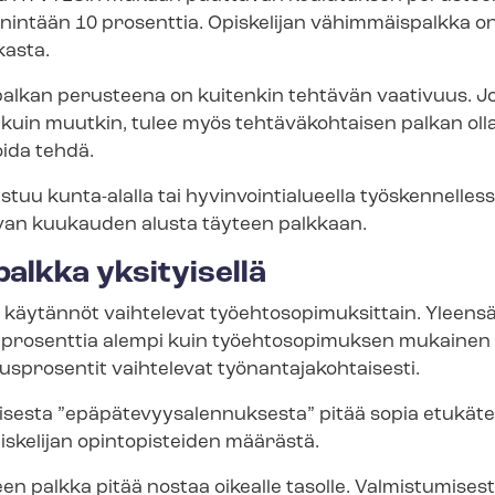
 enintään 10 prosenttia. Opiskelijan vähimmäispalkka on
kasta.
alkan perusteena on kuitenkin tehtävän vaativuus. Jos
kuin muutkin, tulee myös tehtäväkohtaisen palkan olla 
voida tehdä.
tuu kunta-alalla tai hy­vin­voin­tia­lu­eel­la työskennelle
van kuukauden alusta täyteen palkkaan.
palkka yksityisellä
 käytännöt vaihtelevat työ­eh­to­so­pi­muk­sit­tain. Yleens
10 prosenttia alempi kuin työehtosopimuksen mukaine
rosentit vaihtelevat työ­nan­ta­ja­koh­tai­ses­ti.
sesta ”epä­pä­te­vyys­alen­nuk­ses­ta” pitää sopia etukät
iskelijan opintopisteiden määrästä.
en palkka pitää nostaa oikealle tasolle. Valmistumisest