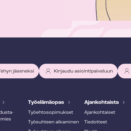
 Tehyn jäseneksi
Kirjaudu asiointipalveluun
Työelämäopas
Ajankohtaista
dus­ta­
Työ­eh­to­so­pi­muk­set
Ajankohtaiset
smies
Työsuhteen alkaminen
Tiedotteet