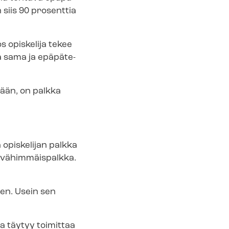
 siis 90 prosenttia
 opiskelija tekee
sama ja epä­pä­te­
ssään, on palkka
ä opiskelijan palkka
n vähimmäispalkka.
een. Usein sen
a täytyy toimittaa