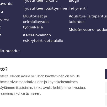
Työsuhteen aikana
Blogit
u­von­ta
Työsuhteen päättyminen
Tehy-lehti
lu
Muutokset ja
Koulutus- ja ta­pah­tu
tur­va
erimielisyydet
ka­len­te­ri
t
työpaikalla
Meidän vuoro -podc
t
Kansainvälinen
rekrytointi sote-alalla
liikuntaedut
ja
ttö?
itä. Niiden avulla sivuston käyttäminen on sinulle
ytämme sivuston toimivuuden ja käyttökokemuksen
äytämme tilastointiin, jonka avulla kehitämme sivustoa.
pa
ainonnan kohdistamiseen.