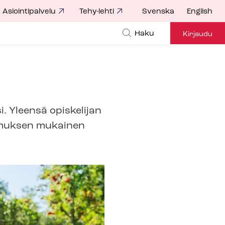
Asiointipalvelu
Tehy-lehti
Svenska
English
Haku
Kirjaudu
. Yleensä opiskelijan
pimuksen mukainen