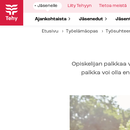
Hyppää
Show
Jäsenelle
Show
Liity Tehyyn
Show
Tietoa meistä
pääsisältöön
submenu
submenu
submenu
for
for
for
Show submenu for
Ajankohtaista
Show submenu for
Jäsenedut
Show 
Jäsen
Etusivu
Työelämäopas
Työsuhtee
Opiskelijan palkkaa 
palkka voi olla 