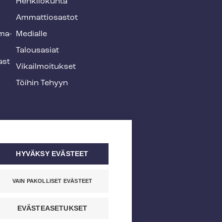
Henkilökunta
Ammattiosastot
­ma­
Medialle
Talousasiat
ast
Vi­kail­moi­tuk­set
Töihin Tehyyn
HYVÄKSY EVÄSTEET
VAIN PAKOLLISET EVÄSTEET
EVÄSTEASETUKSET