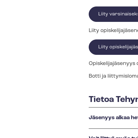
Liity varsinaisek
Liity opis­ke­li­ja­j
Liity opis­ke­li­ja­jä
Opis­ke­li­ja­jä­se­nyy
Botti ja liit­ty­mis­lo
Tietoa Tehy
Jäsenyys alkaa he