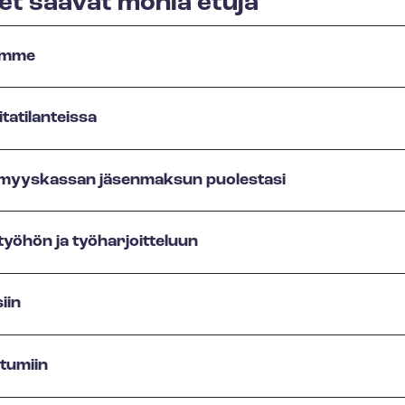
et saavat monia etuja
amme
tatilanteissa
yyskassan jäsenmaksun puolestasi
yöhön ja työharjoitteluun
iin
tumiin