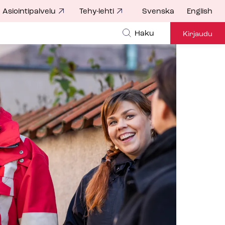
Asiointipalvelu
Tehy-lehti
Svenska
English
Haku
Kirjaudu