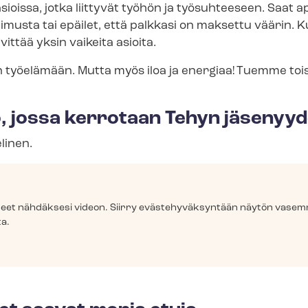
sioissa, jotka liittyvät työhön ja työsuhteeseen. Saat a
usta tai epäilet, että palkkasi on maksettu väärin. K
vittää yksin vaikeita asioita.
n työelämään. Mutta myös iloa ja energiaa! Tuemme to
, jossa kerrotaan Tehyn jäsenyy
elinen.
­väs­teet nähdäksesi videon. Siirry eväs­te­hy­väk­syn­tään näytön va
a.