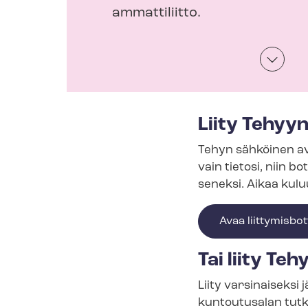
ammattiliitto.
Scroll
down
Liity Tehyy
Tehyn sähköinen avu
vain tietosi, niin bot
se­nek­si. Aikaa kul
Avaa liittymisbot
Tai liity Te
Liity varsinaiseksi j
kuntoutusalan tutk