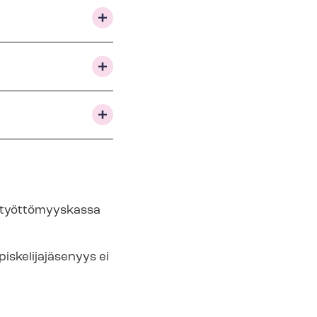
yy työttömyyskassa
e­li­ja­jä­se­nyys ei