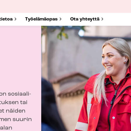
submenu for
tietoa
Show submenu for
Työelämäopas
Show submenu for
Ota yhteyttä
 on sosiaali-
tuk­sen tai
et näiden
uomen suurin
salan