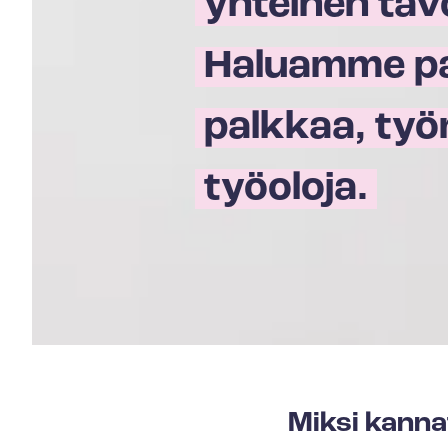
yhteinen tavo
Haluamme p
palkkaa, työn
työoloja.
Miksi kanna