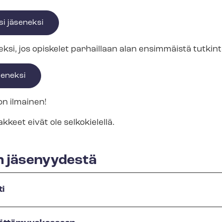
si jäseneksi
ä­se­nek­si, jos opiskelet parhaillaan alan ensimmäistä tutkin
­se­nek­si
s on ilmainen!
­mak­keet eivät ole selkokielellä.
n jäsenyydestä
ti