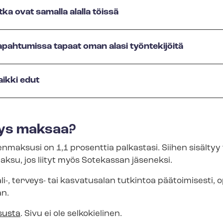
tka ovat samalla alalla töissä
pahtumissa tapaat oman alasi työntekijöitä
ikki edut
yys maksaa?
senmaksusi on 1,1 prosenttia palkastasi. Siihen sisält
ksu, jos liityt myös Sotekassan jäseneksi.
i-, terveys- tai kasvatusalan tutkintoa päätoimisesti, opis­k
än.
susta
. Sivu ei ole selkokielinen.