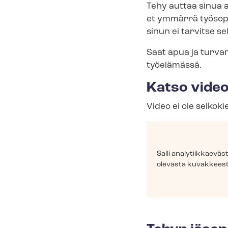
Tehy auttaa sinua a
et ymmärrä työsopim
sinun ei tarvitse sel
Saat apua ja turva
työelämässä.
Katso video
Video ei ole selkoki
Salli ana­ly­tiik­kae
olevasta kuvakkeest