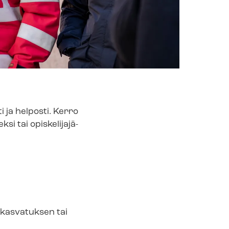
i ja helposti. Kerro
 tai opis­ke­li­ja­jä­
kas­va­tuk­sen tai