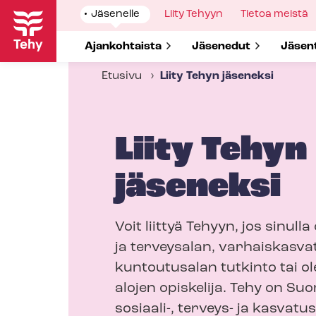
Hyppää
Show
Jäsenelle
Show
Liity Tehyyn
Show
Tietoa meistä
pääsisältöön
submenu
submenu
submenu
for
for
for
Show submenu for
Ajankohtaista
Show submenu for
Jäsenedut
Show 
Jäsen
Etusivu
Liity Tehyn jäseneksi
Liity Tehyn
jäseneksi
Voit liittyä Tehyyn, jos sinulla
ja terveysalan, var­hais­kas­va­
kuntoutusalan tutkinto tai ol
alojen opiskelija. Tehy on S
sosiaali-, terveys- ja kasvatu