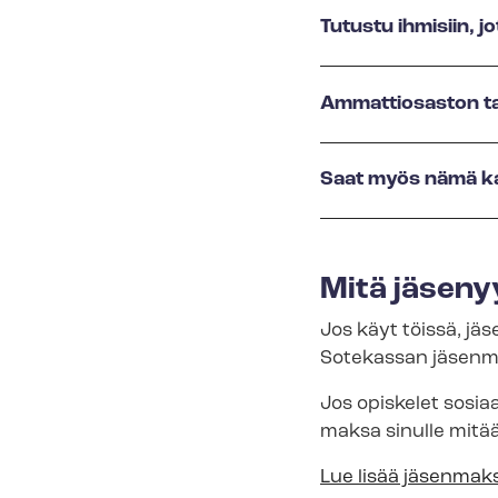
Tutustu ihmisiin, jo
Ammattiosaston ta
Saat myös nämä ka
Mitä jäsen
Jos käyt töissä, jä
Sotekassan jäsenma
Jos opiskelet sosiaal
maksa sinulle mitä
Lue lisää jäsenmak