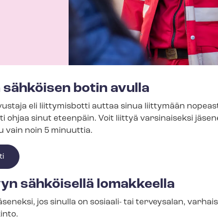
n sähköisen botin avulla
staja eli liittymisbotti auttaa sinua liittymään nopeast
ti ohjaa sinut eteenpäin. Voit liittyä varsinaiseksi jäseneksi
uu vain noin 5 minuuttia.
ti
hyyn sähköisellä lomakkeella
äseneksi, jos sinulla on sosiaali- tai terveysalan, var­hais­
into.