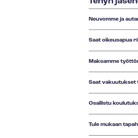
Tehyn jäsen
Neuvomme ja aut
Saat oikeusapua rii
Maksamme työttöm
Saat vakuutukset t
Osallistu koulutuks
Tule mukaan tapah