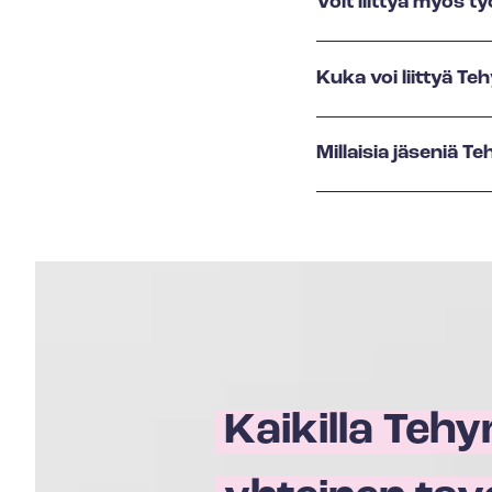
Voit liittyä myös
Kuka voi liittyä Te
Millaisia jäseniä Te
Kaikilla Tehy