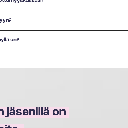
 työttömyyskassaan
hyyn?
hyllä on?
n jäsenillä on