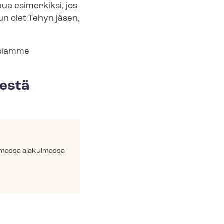
pua esimerkiksi, jos
un olet Tehyn jäsen,
isiamme
destä
semmassa alakulmassa