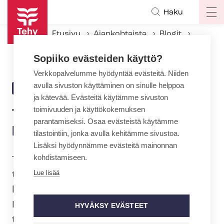
Hyppää
Haku
Op
pääsisältöön
ma
Etusivu
Ajankohtaista
Blogit
na
Terveystieteiden aika palata Helsingin yliopistoon
Sopiiko evästeiden käyttö?
Verkkopalvelumme hyödyntää evästeitä. Niiden
avulla sivuston käyttäminen on sinulle helppoa
11.6.2020 | 10:29
BLOGI
ja kätevää. Evästeitä käytämme sivuston
toimivuuden ja käyttökokemuksen
Terveystieteiden aika palata
parantamiseksi. Osaa evästeistä käytämme
Helsingin yliopistoon
tilastointiin, jonka avulla kehitämme sivustoa.
Lisäksi hyödynnämme evästeitä mainonnan
kohdistamiseen.
Tehy on jo pitkään esittänyt
Lue lisää
terveystieteiden tutkintoon johtavan
koulutuksen uudelleen käynnistämistä
Helsingin yliopistossa. Syynä on
HYVÄKSY EVÄSTEET
työvoiman tarve.