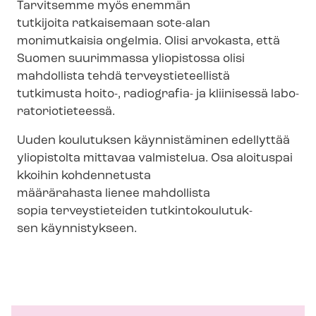
Tarvitsemme myös enemmän
tutkijoita ratkaisemaan sote-alan
monimutkaisia ongelmia. Olisi arvokasta, että
Suomen suurimmassa yliopistossa olisi
mahdollista tehdä ter­veys­tie­teel­lis­tä
tutkimusta hoito-, radiografia- ja kliinisessä la­bo­
ra­to­rio­tie­tees­sä.
Uuden koulutuksen käynnistäminen edellyttää
yliopistolta mittavaa valmistelua. Osa aloituspai
kkoihin kohdennetusta
määrärahasta lienee mahdollista
sopia terveystieteiden tut­kin­to­kou­lu­tuk­
sen käynnistykseen.