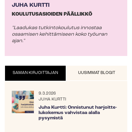
JUHA KURTTI
KOULUTUSASIOIDEN PÄÄLLIKKÖ
"Laadukas tutkintokoulutus innostaa
osaamisen kehittämiseen koko työuran
ajan."
SAMAN KIRJOITTAJAN
UUSIMMAT BLOGIT
9.3.2026
JUHA KURTTI
Juha Kurtti: Onnistunut har­joit­te­
lu­ko­ke­mus vahvistaa alalla
pysymistä