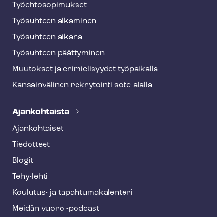
Työ­eh­to­so­pi­muk­set
Työsuhteen alkaminen
Työsuhteen aikana
Työsuhteen päättyminen
Muutokset ja erimielisyydet työpaikalla
Kansainvälinen rekrytointi sote-alalla
Ajankohtaista
Ajankohtaiset
Tiedotteet
Blogit
Tehy-lehti
Koulutus- ja ta­pah­tu­ma­ka­len­te­ri
Meidän vuoro -podcast