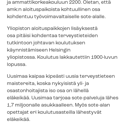
ja am­mat­ti­kor­kea­kou­luun 2200. Oletan, että
amk:n aloituspaikoista kohtuullinen osa
kohdentuu työ­voi­ma­val­tai­sel­le sote-alalle.
Yliopiston aloituspaikkojen lisäyksestä
osa pitäisi kohdentaa terveystieteiden
tutkintoon johtavan koulutuksen
käynnistämiseen Helsingin
yliopistossa. Koulutus lakkautettiin 1900-luvun
lopussa.
Uusimaa kaipaa kipeästi uusia terveystieteen
maistereita, koska nykyisistä yli- ja
osastonhoitajista iso osa on lähellä
eläkeikää. Uusimaa tarjoaa sote-palveluja lähes
1,7 miljoonalle asukkaalleen. Myös sote-alan
opettajat eri koulutusasteilla lähestyvät
eläkeikää.