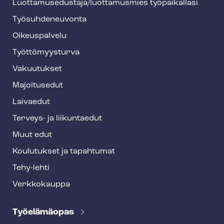
Luot­ta­muse­dus­ta­ja/luottamusmies työpaikallasi
y
Työ­suh­de­neu­von­ta
f
o
Oikeuspalvelu
o
Työt­tö­myys­tur­va
t
Vakuutukset
e
Majoitusedut
r
Laivaedut
Terveys- ja liikuntaedut
Muut edut
Koulutukset ja tapahtumat
Tehy-lehti
Verkkokauppa
Työelämäopas