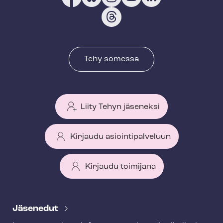
Tehy somessa
Liity Tehyn jäseneksi
Kirjaudu asiointipalveluun
Kirjaudu toimijana
T
e
Jäsenedut
h