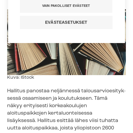
VAIN PAKOLLISET EVÄSTEET
EVÄSTEASETUKSET
Kuvateksti
Kuva: iStock
Hallitus panostaa neljännessä ta­lous­ar­vio­esi­tyk­
ses­sä osaamiseen ja koulutukseen. Tämä
näkyy erityisesti korkeakoulujen
aloituspaikkojen kertaluonteisessa
lisäyksessä. Hallitus esittää lähes viisi tuhatta
uutta aloituspaikkaa, joista yliopistoon 2600