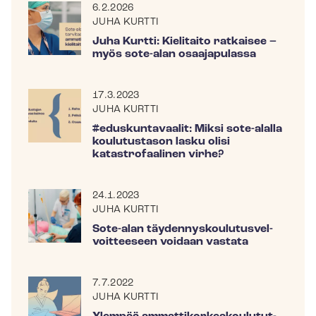
6.2.2026
JUHA KURTTI
Juha Kurtti: Kielitaito ratkaisee –
myös sote-alan osaajapulassa
17.3.2023
JUHA KURTTI
#eduskuntavaalit: Miksi sote-alalla
koulutustason lasku olisi
katastrofaalinen virhe?
24.1.2023
JUHA KURTTI
Sote-alan täy­den­nys­kou­lu­tus­vel­
voit­tee­seen voidaan vastata
7.7.2022
JUHA KURTTI