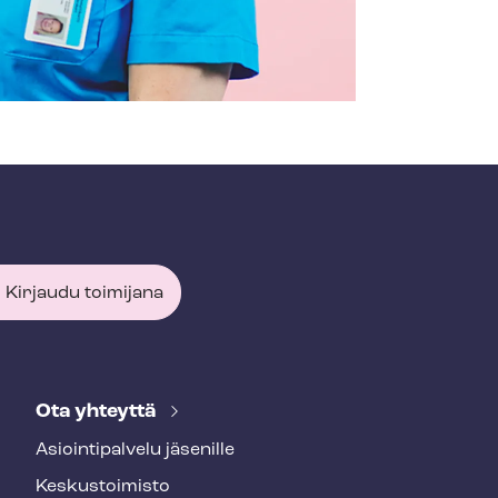
Kirjaudu toimijana
Ota yhteyttä
Asioin­ti­pal­ve­lu jäsenille
Keskustoimisto