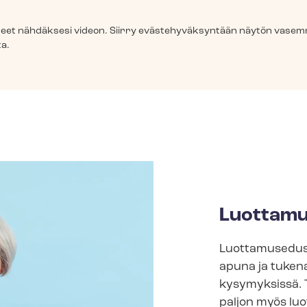
­väs­teet nähdäksesi videon. Siirry eväs­te­hy­väk­syn­tään näytön va
a.
Luot­ta­mu
Luottamusedust
apuna ja tukena
kysymyksissä. 
paljon myös luot­