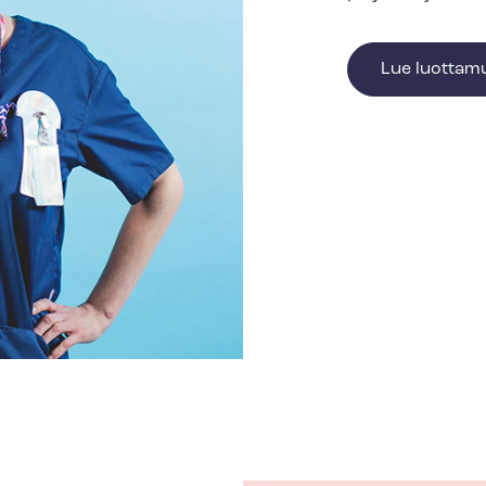
Lue luot­ta­m