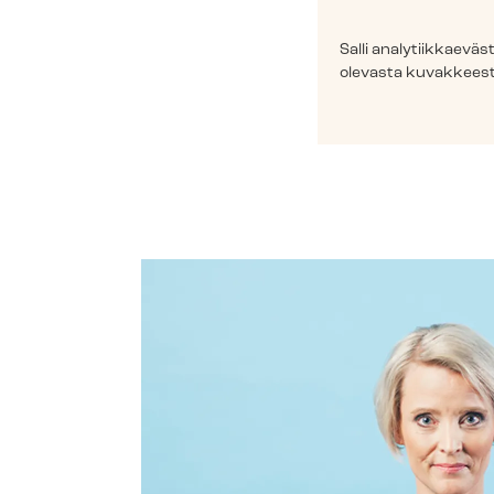
Salli ana­ly­tiik­kae
olevasta kuvakkeest