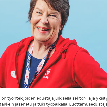
 työntekijöiden edustaja julkisella sektorilla ja yksityi
ärkein jäsenetu ja tuki työpaikalla. Luot­ta­muse­dus­ta­