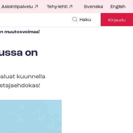
Asiointipalvelu
Tehy-lehti
Svenska
English
Haku
Kirjaudu
a on muutosvoimaa!
inussa on
haluat kuunnella
­ta­jaeh­do­kas!