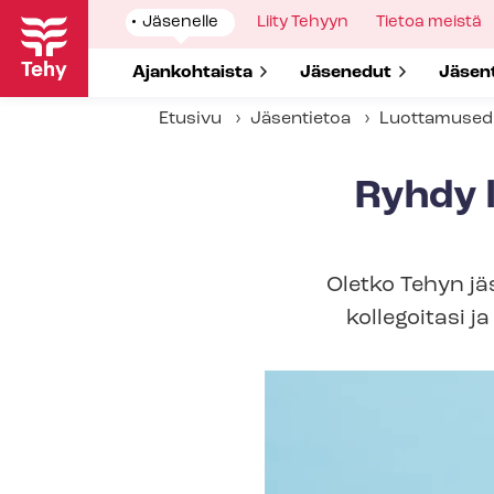
Hyppää
Show
Jäsenelle
Show
Liity Tehyyn
Show
Tietoa meistä
pääsisältöön
submenu
submenu
submenu
for
for
for
Show submenu for
Ajankohtaista
Show submenu for
Jäsenedut
Show 
Jäsen
Etusivu
Jäsentietoa
Luot­ta­muse­d
Ryhdy lu
Oletko Tehyn jä
kollegoitasi ja