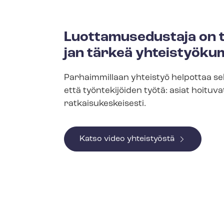
Luot­ta­muse­dus­ta­ja on 
jan tär­keä yh­teis­työ­ku
Parhaimmillaan yhteistyö helpottaa s
että työntekijöiden työtä: asiat hoituva
rat­kai­su­kes­kei­ses­ti.
Katso video yhteistyöstä