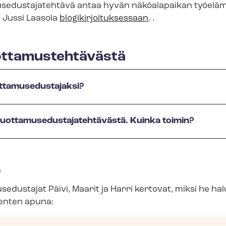
use­dus­ta­ja­teh­tä­vä antaa hyvän näköalapaikan työel
­ja Jussi Laasola
blo­gi­kir­joi­tuk­ses­saan
. .
t­ta­mus­teh­tä­väs­tä
ta­muse­dus­ta­jak­si?
ot­ta­muse­dus­ta­ja­teh­tä­väs­tä. Kuinka toimin?
o
se­dus­ta­jat Päivi, Maarit ja Harri kertovat, miksi he hal
äsenten apuna: