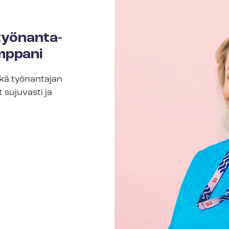
työ­nan­ta­
mp­pa­ni
ekä työnantajan
t sujuvasti ja