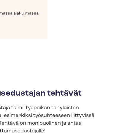
semmassa alakulmassa
se­dus­ta­jan teh­tä­vät
aja toimii työpaikan tehyläisten
, esimerkiksi työsuhteeseen liittyvissä
Tehtävä on monipuolinen ja antaa
ta­muse­dus­ta­jal­le!