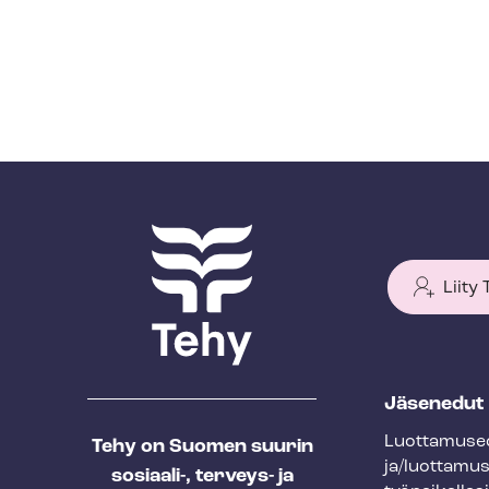
Liity
T
Jäsenedut
e
Luot­ta­muse­
Tehy on Suomen suurin
h
ja/luottamu
sosiaali-, terveys- ja