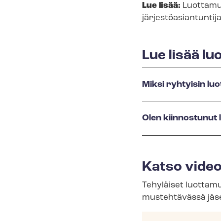
Lue lisää:
Luot­ta­m
jär­jes­tö­asian­tun­ti
Lue lisää luo
Miksi ryhtyisin luot­
Olen kiinnostunut lu
Katso vide
Tehyläiset luot­ta­mu
mus­teh­tä­väs­sä j