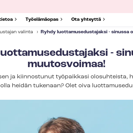
submenu for
tietoa
Show submenu for
Työelämäopas
Show submenu for
Ota yhteyttä
us­ta­jan valinta
Ryhdy luot­ta­muse­dus­ta­jak­si - sinuss
ot­ta­muse­dus­ta­jak­si - s
muutosvoimaa!
sen ja kiinnostunut työpaikkasi olosuhteista, 
 olla heidän tukenaan? Olet oiva luot­ta­muse­dus