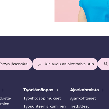
 Tehyn jäseneksi
Kirjaudu asiointipalveluun
Työelämäopas
Ajankohtaista
dus­ta­
Työ­eh­to­so­pi­muk­set
Ajankohtaiset
smies
Työsuhteen alkaminen
Tiedotteet