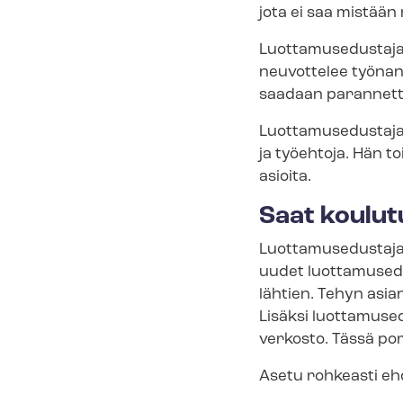
jota ei saa mistään
Luottamusedustaja 
neuvottelee työnant
saadaan parannettu
Luot­ta­muse­dus­ta
ja työehtoja. Hän 
asioita.
Saat koulut
Luottamusedustaja 
uudet luot­ta­muse­du
lähtien. Tehyn asia
Lisäksi luot­ta­muse
verkosto. Tässä por
Asetu rohkeasti ehd