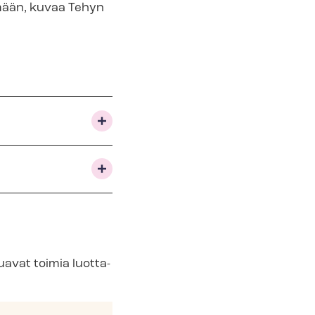
ämään, kuvaa Tehyn
uavat toimia luot­ta­