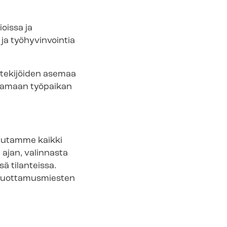
oissa ja
 ja työhyvinvointia
öntekijöiden asemaa
ntamaan työpaikan
ulutamme kaikki
 ajan, valinnasta
ä tilanteissa.
en/luottamusmiesten