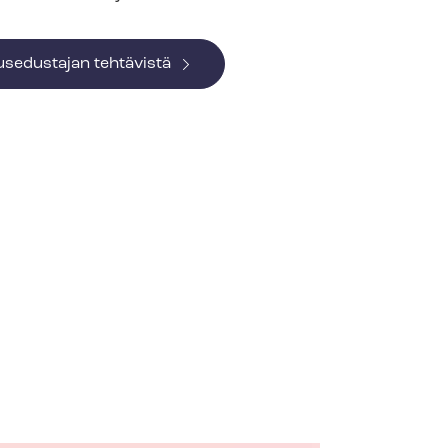
use­dus­ta­jan tehtävistä