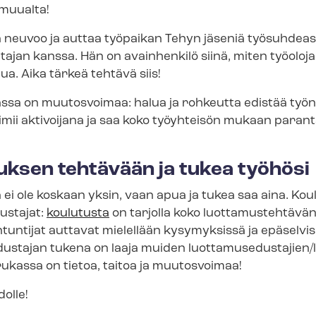
 muualta!
neuvoo ja auttaa työpaikan Tehyn jäseniä työsuhdeasi
ajan kanssa. Hän on avainhenkilö siinä, miten työoloja
a. Aika tärkeä tehtävä siis!
­jas­sa on muutosvoimaa: halua ja rohkeutta edistää ty
toimii aktivoijana ja saa koko työyhteisön mukaan para
uksen tehtävään ja tukea työhösi
ei ole koskaan yksin, vaan apua ja tukea saa aina. Ko
s­ta­jat:
koulutusta
on tarjolla koko luottamustehtävän
ntuntijat auttavat mielellään kysymyksissä ja epäselviss
­dus­ta­jan tukena on laaja muiden luot­ta­muse­dus­ta­ji
ukassa on tietoa, taitoa ja muutosvoimaa!
olle!