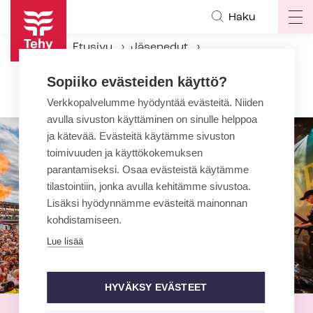
Hyppää
Haku
Op
pääsisältöön
ma
Etusivu
Jäsenedut
na
Tapahtumaedut
Sopiiko evästeiden käyttö?
Nelonen Media Liven festarit
Verkkopalvelumme hyödyntää evästeitä. Niiden
avulla sivuston käyttäminen on sinulle helppoa
ja kätevää. Evästeitä käytämme sivuston
toimivuuden ja käyttökokemuksen
parantamiseksi. Osaa evästeistä käytämme
tilastointiin, jonka avulla kehitämme sivustoa.
Lisäksi hyödynnämme evästeitä mainonnan
kohdistamiseen.
Lue lisää
HYVÄKSY EVÄSTEET