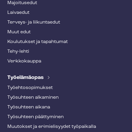
Majoitusedut
r
Laivaedut
Terveys- ja liikuntaedut
Muut edut
Koulutukset ja tapahtumat
Tehy-lehti
Verkkokauppa
Työelämäopas
Työ­eh­to­so­pi­muk­set
Työsuhteen alkaminen
Työsuhteen aikana
Työsuhteen päättyminen
Muutokset ja erimielisyydet työpaikalla