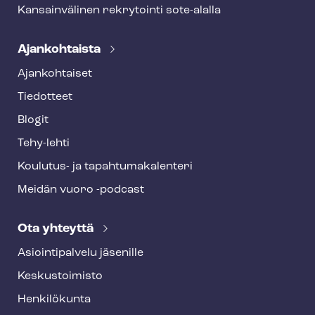
Kansainvälinen rekrytointi sote-alalla
Ajankohtaista
Ajankohtaiset
Tiedotteet
Blogit
Tehy-lehti
Koulutus- ja ta­pah­tu­ma­ka­len­te­ri
Meidän vuoro -podcast
Ota yhteyttä
Asioin­ti­pal­ve­lu jäsenille
Keskustoimisto
Henkilökunta