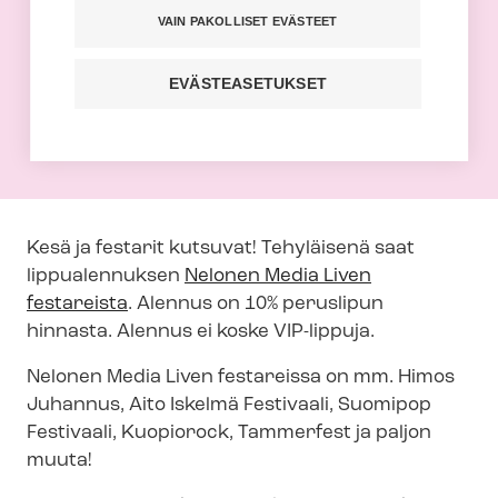
Nelonen Media Liven festarit
VAIN PAKOLLISET EVÄSTEET
Nelonen Media Liven festareilta
tehyläiset saavat 10 % alennuksen. Osta
EVÄSTEASETUKSET
liput ajoissa!
Kesä ja festarit kutsuvat! Tehyläisenä saat
lippualennuksen
Nelonen Media Liven
festareista
. Alennus on 10% peruslipun
hinnasta. Alennus ei koske VIP-lippuja.
Nelonen Media Liven festareissa on mm. Himos
Juhannus, Aito Iskelmä Festivaali, Suomipop
Festivaali, Kuopiorock, Tammerfest ja paljon
muuta!