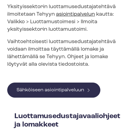
Yksityissektorin luot­ta­muse­dus­ta­ja­teh­tä­vä
ilmoitetaan Tehyyn
asiointipalvelun
kautta:
Valikko > Luottamustoimesi > Ilmoita
yksityissektorin luottamustoimi.
Vaihtoehtoisesti luot­ta­muse­dus­ta­ja­teh­tä­vä
voidaan ilmoittaa täyttämällä lomake ja
lähettämällä se Tehyyn. Ohjeet ja lomake
löytyvät alla olevista tiedostoista.
Sähköiseen asiointipalveluun
Luot­ta­muse­dus­ta­ja­vaa­lioh­jeet
ja lomakkeet