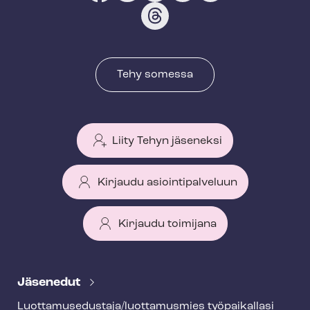
Tehy somessa
Liity Tehyn jäseneksi
Kirjaudu asiointipalveluun
Kirjaudu toimijana
T
e
Jäsenedut
h
Luot­ta­muse­dus­ta­ja/luottamusmies työpaikallasi