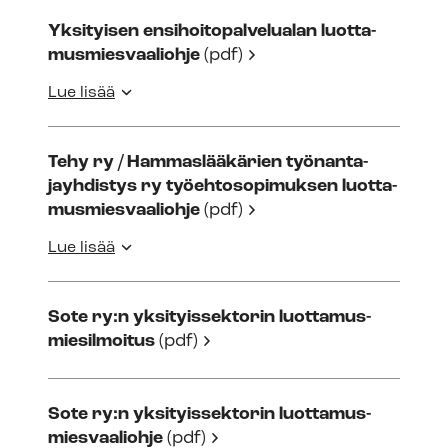
Yksityisen en­si­hoi­to­pal­ve­lua­lan luot­ta­
mus­mies­vaa­lioh­je
(pdf)
Lue lisää
Tehy ry / Hammaslääkärien työ­nan­ta­
jayh­dis­tys ry työehtosopimuksen luot­ta­
mus­mies­vaa­lioh­je
(pdf)
Lue lisää
Sote ry:n yksityissektorin luot­ta­mus­
mie­sil­moi­tus
(pdf)
Sote ry:n yksityissektorin luot­ta­mus­
mies­vaa­lioh­je
(pdf)