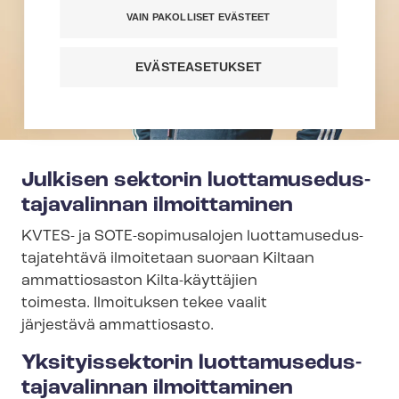
VAIN PAKOLLISET EVÄSTEET
EVÄSTEASETUKSET
Julkisen sektorin luot­ta­muse­dus­
ta­ja­va­lin­nan ilmoittaminen
KVTES- ja SOTE-​sopimusalojen luot­ta­muse­dus­
ta­ja­teh­tä­vä ilmoitetaan suoraan Kiltaan
ammattiosaston Kilta-käyttäjien
toimesta. Ilmoituksen tekee vaalit
järjestävä ammattiosasto.
Yksityissektorin luot­ta­muse­dus­
ta­ja­va­lin­nan ilmoittaminen