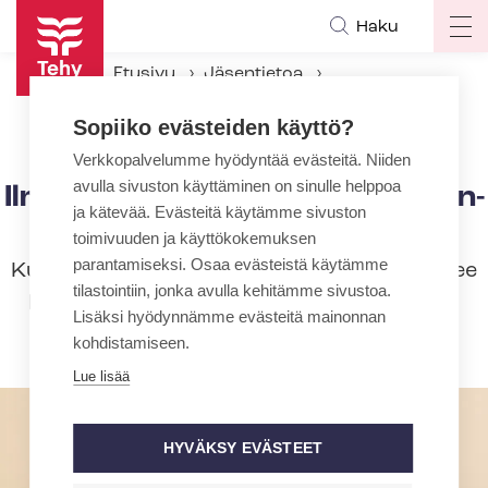
Hyppää
Haku
Op
pääsisältöön
ma
Etusivu
Jäsentietoa
na
Luot­ta­muse­dus­ta­jan valinta
Sopiiko evästeiden käyttö?
Ilmoitus luot­ta­muse­dus­ta­ja­va­lin­nas­ta Tehyyn
Verkkopalvelumme hyödyntää evästeitä. Niiden
avulla sivuston käyttäminen on sinulle helppoa
Ilmoitus luot­ta­muse­dus­ta­ja­va­lin­
ja kätevää. Evästeitä käytämme sivuston
nas­ta Tehyyn
toimivuuden ja käyttökokemuksen
parantamiseksi. Osaa evästeistä käytämme
Kun luot­ta­muse­dus­ta­ja­vaa­lit on käyty, tulee
tilastointiin, jonka avulla kehitämme sivustoa.
luot­ta­muse­dus­ta­jan valinnasta ilmoittaa
Lisäksi hyödynnämme evästeitä mainonnan
Tehyyn.
kohdistamiseen.
Lue lisää
HYVÄKSY EVÄSTEET