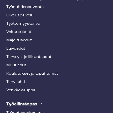
y
Työ­suh­de­neu­von­ta
f
o
Oikeuspalvelu
o
Työt­tö­myys­tur­va
t
Vakuutukset
e
Majoitusedut
r
Laivaedut
Terveys- ja liikuntaedut
Muut edut
Koulutukset ja tapahtumat
Tehy-lehti
Verkkokauppa
Työelämäopas