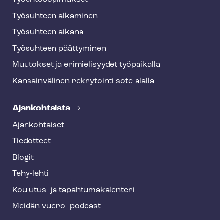
Työ­eh­to­so­pi­muk­set
Työsuhteen alkaminen
Työsuhteen aikana
Työsuhteen päättyminen
Muutokset ja erimielisyydet työpaikalla
Kansainvälinen rekrytointi sote-alalla
Ajankohtaista
Ajankohtaiset
Tiedotteet
Blogit
Tehy-lehti
Koulutus- ja ta­pah­tu­ma­ka­len­te­ri
Meidän vuoro -podcast