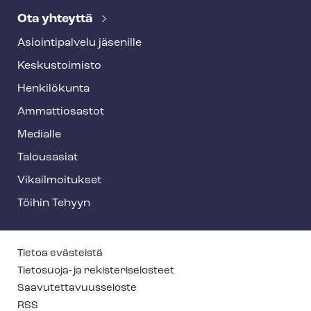
Ota yhteyttä
Asioin­ti­pal­ve­lu jäsenille
Keskustoimisto
Henkilökunta
Ammattiosastot
Medialle
Talousasiat
Vi­kail­moi­tuk­set
Töihin Tehyyn
T
Tietoa evästeistä
e
Tietosuoja- ja re­kis­te­ri­se­los­teet
Saa­vu­tet­ta­vuus­se­los­te
h
RSS