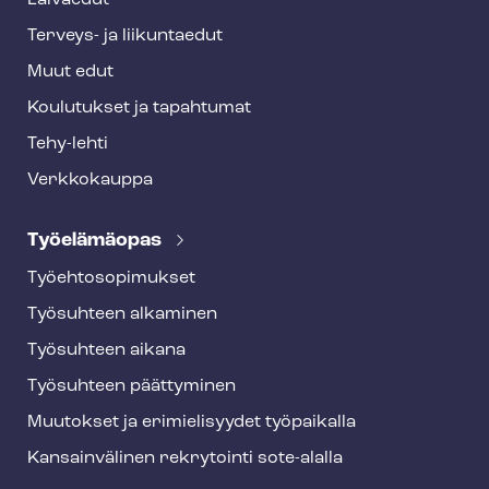
Laivaedut
Terveys- ja liikuntaedut
Muut edut
Koulutukset ja tapahtumat
Tehy-lehti
Verkkokauppa
Työelämäopas
Työ­eh­to­so­pi­muk­set
Työsuhteen alkaminen
Työsuhteen aikana
Työsuhteen päättyminen
Muutokset ja erimielisyydet työpaikalla
Kansainvälinen rekrytointi sote-alalla