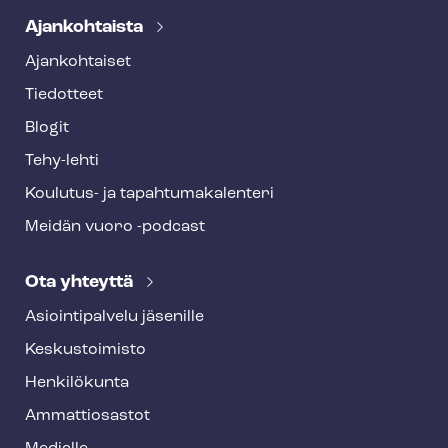
Ajankohtaista
Ajankohtaiset
Tiedotteet
Blogit
Tehy-lehti
Koulutus- ja ta­pah­tu­ma­ka­len­te­ri
Meidän vuoro -podcast
Ota yhteyttä
Asioin­ti­pal­ve­lu jäsenille
Keskustoimisto
Henkilökunta
Ammattiosastot