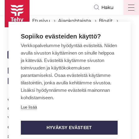
Hyppää
Haku
Op
pääsisältöön
ma
Etusivu
Ajankohtaista
Blogit
na
Nuhaisen lapsen paikka on kotona
Sopiiko evästeiden käyttö?
Verkkopalvelumme hyödyntää evästeitä. Niiden
avulla sivuston käyttäminen on sinulle helppoa
25.3.2020 | 13:10
BLOGI
ja kätevää. Evästeitä käytämme sivuston
toimivuuden ja käyttökokemuksen
Nuhaisen lapsen paikka on
parantamiseksi. Osaa evästeistä käytämme
kotona
tilastointiin, jonka avulla kehitämme sivustoa.
Lisäksi hyödynnämme evästeitä mainonnan
kohdistamiseen.
Jos lapsella on edes lieviä flunssan
Lue lisää
oireita, hänen tulee pysyä kotona. Lapsi
voi mennä takaisin päiväkotiin, kun hän
on ollut oireeton yhden vuorokauden
HYVÄKSY EVÄSTEET
ajan.