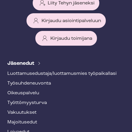
Liity Tehyn jäseneksi
Kirjaudu asiointipalveluun
Kirjaudu toimijana
T
e
Jäsenedut
h
Luot­ta­muse­dus­ta­ja/luottamusmies työpaikallasi
y
Työ­suh­de­neu­von­ta
f
o
Oikeuspalvelu
o
Työt­tö­myys­tur­va
t
Vakuutukset
e
Majoitusedut
r