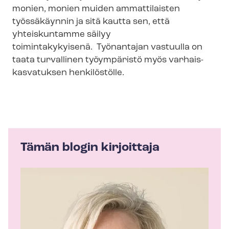
monien, monien muiden ammattilaisten
työssäkäynnin ja sitä kautta sen, että
yhteiskuntamme säilyy
toimintakykyisenä. Työnantajan vastuulla on
taata turvallinen työympäristö myös var­hais­
kas­va­tuk­sen henkilöstölle.
Tämän blogin kirjoittaja
K
i
r
j
o