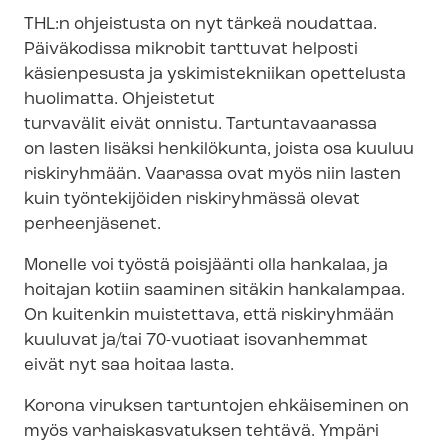
THL:n ohjeistusta on nyt tärkeä noudattaa.
Päiväkodissa mikrobit tarttuvat helposti
käsienpesusta ja yskimistekniikan opettelusta
huolimatta. Ohjeistetut
turvavälit eivät onnistu. Tartuntavaarassa
on lasten lisäksi henkilökunta, joista osa kuuluu
riskiryhmään. Vaarassa ovat myös niin lasten
kuin työntekijöiden riskiryhmässä olevat
perheenjäsenet.
Monelle voi työstä poisjäänti olla hankalaa, ja
hoitajan kotiin saaminen sitäkin hankalampaa.
On kuitenkin muistettava, että riskiryhmään
kuuluvat ja/tai 70-vuotiaat isovanhemmat
eivät nyt saa hoitaa lasta.
Korona viruksen tartuntojen ehkäiseminen on
myös var­hais­kas­va­tuk­sen tehtävä. Ympäri