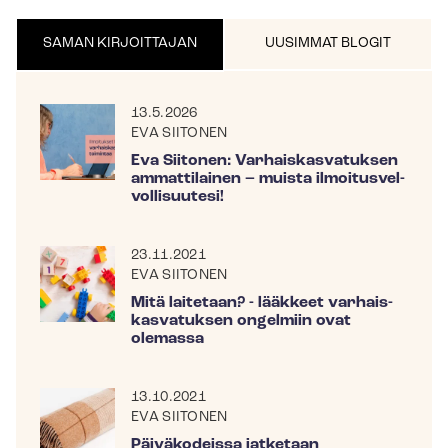
SAMAN KIRJOITTAJAN
UUSIMMAT BLOGIT
13.5.2026
EVA SIITONEN
Eva Siitonen: Var­hais­kas­va­tuk­sen
ammattilainen – muista il­moi­tus­vel­
vol­li­suu­te­si!
23.11.2021
EVA SIITONEN
Mitä laitetaan? - lääkkeet var­hais­
kas­va­tuk­sen ongelmiin ovat
olemassa
13.10.2021
EVA SIITONEN
Päiväkodeissa jatketaan