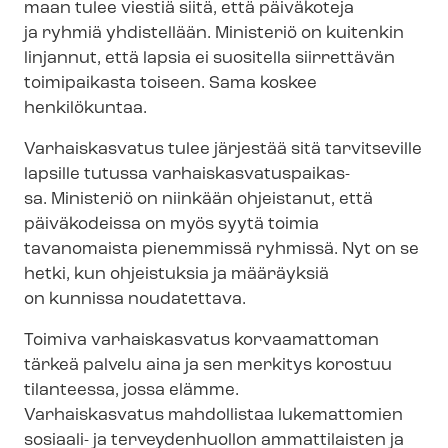
maan tulee viestiä siitä, että päiväkoteja
ja ryhmiä yhdistellään. Ministeriö on kuitenkin
linjannut, että lapsia ei suositella siirrettävän
toimipaikasta toiseen. Sama koskee
henkilökuntaa.
Varhaiskasvatus tulee järjestää sitä tarvitseville
lapsille tutussa var­hais­kas­va­tus­pai­kas­
sa. Ministeriö on niinkään ohjeistanut, että
päiväkodeissa on myös syytä toimia
tavanomaista pienemmissä ryhmissä. Nyt on se
hetki, kun ohjeistuksia ja määräyksiä
on kunnissa noudatettava.
Toimiva varhaiskasvatus korvaamattoman
tärkeä palvelu aina ja sen merkitys korostuu
tilanteessa, jossa elämme.
Varhaiskasvatus mahdollistaa lukemattomien
sosiaali- ja terveydenhuollon ammattilaisten ja