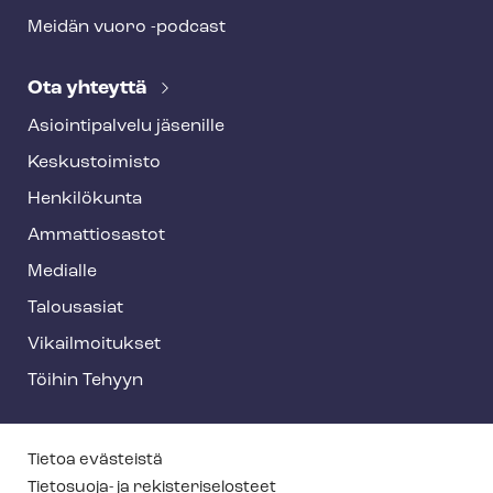
Meidän vuoro -podcast
Ota yhteyttä
Asioin­ti­pal­ve­lu jäsenille
Keskustoimisto
Henkilökunta
Ammattiosastot
Medialle
Talousasiat
Vi­kail­moi­tuk­set
Töihin Tehyyn
T
Tietoa evästeistä
e
Tietosuoja- ja re­kis­te­ri­se­los­teet