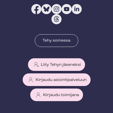
Tehy somessa
Liity Tehyn jäseneksi
Kirjaudu asiointipalveluun
Kirjaudu toimijana
T