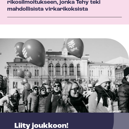
rikosilmoitukseen, jonka Tehy teki
mahdollisista virkarikoksista
Liity joukkoon!