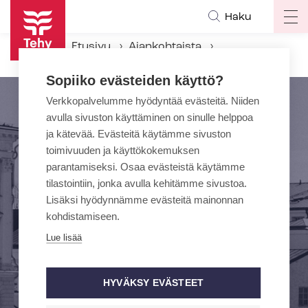
Hyppää
Haku
Op
pääsisältöön
ma
Etusivu
Ajankohtaista
na
Tehyn rikosilmoitus työ- ja elin­kei­no­mi­nis­te­riös­tä
Sopiiko evästeiden käyttö?
Verkkopalvelumme hyödyntää evästeitä. Niiden
avulla sivuston käyttäminen on sinulle helppoa
ja kätevää. Evästeitä käytämme sivuston
toimivuuden ja käyttökokemuksen
parantamiseksi. Osaa evästeistä käytämme
tilastointiin, jonka avulla kehitämme sivustoa.
Lisäksi hyödynnämme evästeitä mainonnan
kohdistamiseen.
Lue lisää
HYVÄKSY EVÄSTEET