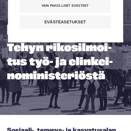
VAIN PAKOLLISET EVÄSTEET
EVÄSTEASETUKSET
#RIKOSILMOITUS
Tehyn ri­ko­sil­moi­
tus työ- ja elin­kei­
no­mi­nis­te­riös­tä
Sosiaali-, terveys- ja kasvatusalan