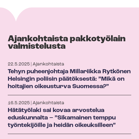
Ajankohtaista pakkotyölain
valmistelusta
22.5.2025 | Ajankohtaista
Tehyn puheenjohtaja Millariikka Rytkönen
Helsingin poliisin päätöksestä: ”Mikä on
hoitajien oikeusturva Suomessa?”
16.5.2025 | Ajankohtaista
Hätätyölaki sai kovaa arvostelua
eduskunnalta – ”Sikamainen temppu
työntekijöille ja heidän oikeuksilleen”