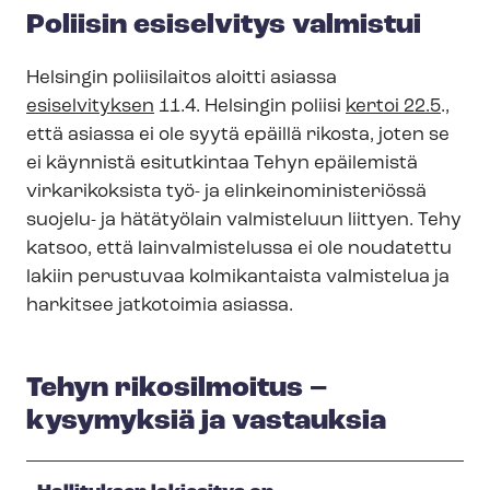
Poliisin esiselvitys valmistui
Helsingin poliisilaitos aloitti asiassa
esiselvityksen
11.4. Helsingin poliisi
kertoi 22.5
.,
että asiassa ei ole syytä epäillä rikosta, joten se
ei käynnistä esitutkintaa Tehyn epäilemistä
virkarikoksista työ- ja elin­kei­no­mi­nis­te­riös­sä
suojelu- ja hätätyölain valmisteluun liittyen. Tehy
katsoo, että lainvalmistelussa ei ole noudatettu
lakiin perustuvaa kolmikantaista valmistelua ja
harkitsee jatkotoimia asiassa.
Tehyn rikosilmoitus –
kysymyksiä ja vastauksia