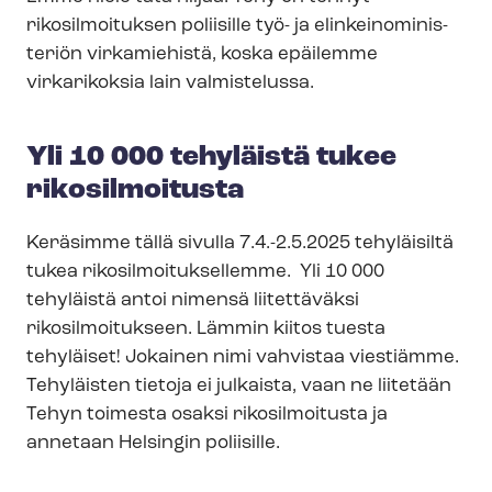
rikosilmoituksen poliisille työ- ja elin­kei­no­mi­nis­
te­riön virkamiehistä, koska epäilemme
virkarikoksia lain valmistelussa.
Yli 10 000 tehyläistä tukee
rikosilmoitusta
Keräsimme tällä sivulla 7.4.-2.5.2025 tehyläisiltä
tukea ri­ko­sil­moi­tuk­sel­lem­me. Yli 10 000
tehyläistä antoi nimensä liitettäväksi
rikosilmoitukseen. Lämmin kiitos tuesta
tehyläiset! Jokainen nimi vahvistaa viestiämme.
Tehyläisten tietoja ei julkaista, vaan ne liitetään
Tehyn toimesta osaksi rikosilmoitusta ja
annetaan Helsingin poliisille.