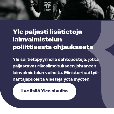
Yle paljasti lisätietoja
lainvalmistelun
poliittisesta ohjauksesta
Yle sai tietopyynnöllä sähköposteja, jotka
paljastavat rikosilmoitukseen johtaneen
lainvalmistelun vaiheita. Ministeri sai työ­
nan­ta­ja­puo­lel­ta viestejä yötä myöten.
Lue lisää Ylen sivuilta