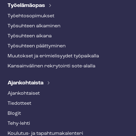
Työelämäopas
Työ­eh­to­so­pi­muk­set
Työsuhteen alkaminen
Työsuhteen aikana
Työsuhteen päättyminen
Muutokset ja erimielisyydet työpaikalla
Kansainvälinen rekrytointi sote-alalla
Ajankohtaista
Ajankohtaiset
Tiedotteet
Blogit
Tehy-lehti
Koulutus- ja ta­pah­tu­ma­ka­len­te­ri