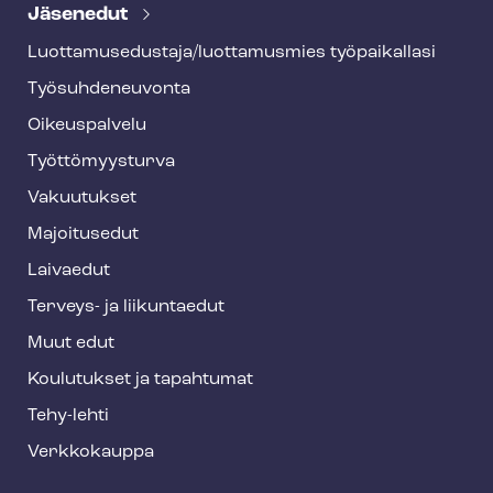
e
Jäsenedut
h
Luot­ta­muse­dus­ta­ja/luottamusmies työpaikallasi
y
Työ­suh­de­neu­von­ta
f
o
Oikeuspalvelu
o
Työt­tö­myys­tur­va
t
Vakuutukset
e
Majoitusedut
r
Laivaedut
Terveys- ja liikuntaedut
Muut edut
Koulutukset ja tapahtumat
Tehy-lehti
Verkkokauppa