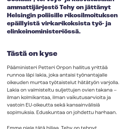
ammattijärjestö Tehy on jättänyt
Helsingin poliisille rikosilmoituksen
epäillyistä virkarikoksista työ- ja
elin­kei­no­mi­nis­te­riös­sä.
Tästä on kyse
Pääministeri Petteri Orpon hallitus yrittää
runnoa läpi lakia, joka antaisi työnantajalle
oikeuden murtaa työtaistelut hätätyön varjolla.
Lakia on valmisteltu suljettujen ovien takana –
ilman kolmikantaa, ilman vaikutusarvioita ja
vastoin EU-oikeutta sekä kansainvälisiä
sopimuksia. Eduskuntaa on johdettu harhaan.
Emme niele tätä hiljaa. Tehy on tehnyt