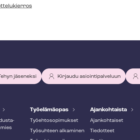
ttelukierros
 Tehyn jäseneksi
Kirjaudu asiointipalveluun
Työelämäopas
Ajankohtaista
dus­ta­
Työ­eh­to­so­pi­muk­set
Ajankohtaiset
smies
Työsuhteen alkaminen
Tiedotteet