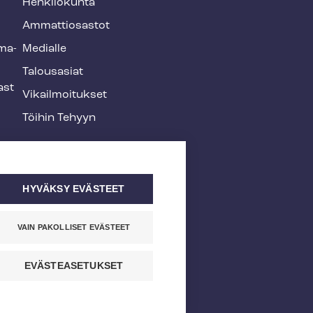
Henkilökunta
Ammattiosastot
­ma­
Medialle
Talousasiat
ast
Vi­kail­moi­tuk­set
Töihin Tehyyn
HYVÄKSY EVÄSTEET
VAIN PAKOLLISET EVÄSTEET
EVÄSTEASETUKSET