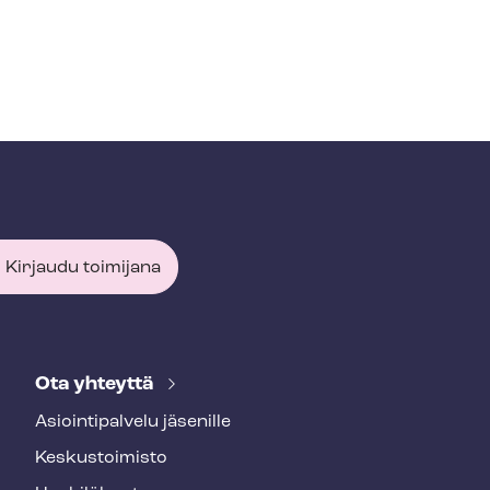
Kirjaudu toimijana
Ota yhteyttä
Asioin­ti­pal­ve­lu jäsenille
Keskustoimisto