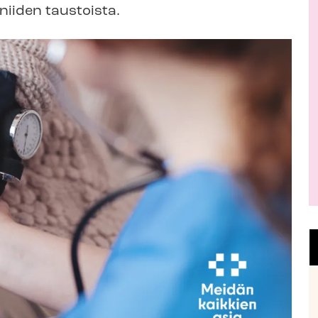
niiden taustoista.
a
j
a