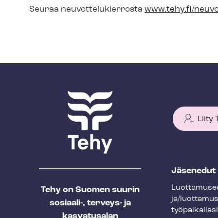
Seuraa neu­vot­te­lu­kier­ros­ta
www.tehy.fi/neuvo
Liity
T
Jäsenedut
e
Luot­ta­muse­
Tehy on Suomen suurin
h
ja/luottamu
sosiaali-, terveys- ja
y
työpaikallasi
kasvatusalan