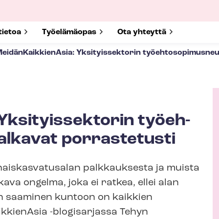
submenu for
tietoa
Show submenu for
Työelämäopas
Show submenu for
Ota yhteyttä
ei­dän­Kaik­kie­nA­sia: Yksityissektorin työ­eh­to­so­pi­mus­ne
: Yksityissektorin työ­eh­
K
ut alkavat porrastetusti
i
r
ais­kas­va­tusa­lan palkkauksesta ja muista
j
o
ava ongelma, joka ei ratkea, ellei alan
i
en saaminen kuntoon on kaikkien
t
k­kie­nA­sia -blogisarjassa Tehyn
t