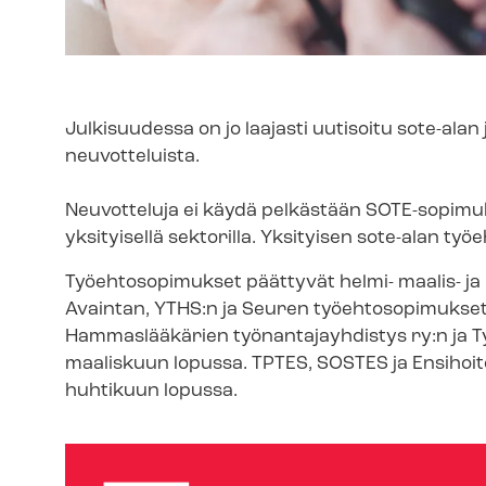
Julkisuudessa on jo laajasti uutisoitu sote-ala
neuvotteluista.
Neuvotteluja ei käydä pelkästään SOTE-sopimukse
yksityisellä sektorilla. Yksityisen sote-alan työ­e
Työehtosopimukset päättyvät helmi- maalis- ja
Avaintan, YTHS:n ja Seuren työehtosopimukset
Hammaslääkärien työ­nan­ta­jayh­dis­tys ry:n ja 
maaliskuun lopussa. TPTES, SOSTES ja En­si­hoi­t
huhtikuun lopussa.