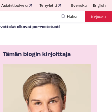
Asiointipalvelu
Tehy-lehti
Svenska
English
Haku
Kirjaudu
u­vot­te­lut alkavat porrastetusti
Tämän blogin kirjoittaja