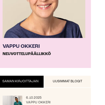
VAPPU OKKERI
NEU­VOT­TE­LU­PÄÄL­LIK­KÖ
SAMAN KIRJOITTAJAN
UUSIMMAT BLOGIT
6.10.2025
VAPPU OKKERI