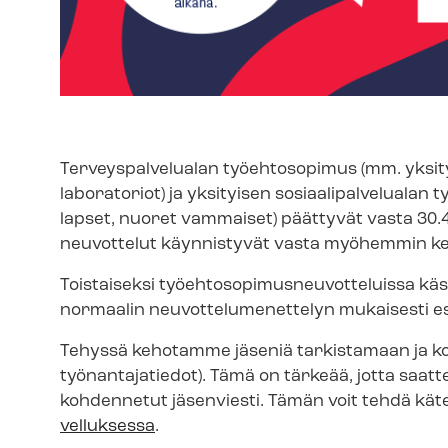
Ter­veys­pal­ve­lua­lan työehtosopimus (mm. yksit
laboratoriot) ja yksityisen so­si­aa­li­pal­ve­lua­
lapset, nuoret vammaiset) päättyvät vasta 30
neuvottelut käynnistyvät vasta myöhemmin ke
Toistaiseksi työ­eh­to­so­pi­mus­neu­vot­te­luis­
normaalin neu­vot­te­lu­me­net­te­lyn mukaisesti
Tehyssä kehotamme jäseniä tarkistamaan ja ko
työnantajatiedot). Tämä on tärkeää, jotta saatte 
kohdennetut jäsenviesti. Tämän voit tehdä kät
vel­luk­ses­sa
.