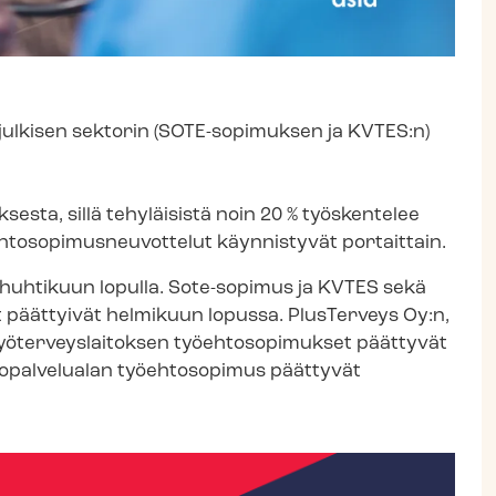
n julkisen sektorin (SOTE-sopimuksen ja KVTES:n)
sta, sillä tehyläisistä noin 20 % työskentelee
h­to­so­pi­mus­neu­vot­te­lut käynnistyvät portaittain.
 huhtikuun lopulla. Sote-sopimus ja KVTES sekä
 päättyivät helmikuun lopussa. PlusTerveys Oy:n,
Työ­ter­veys­lai­tok­sen työehtosopimukset päättyvät
o­pal­ve­lua­lan työehtosopimus päättyvät