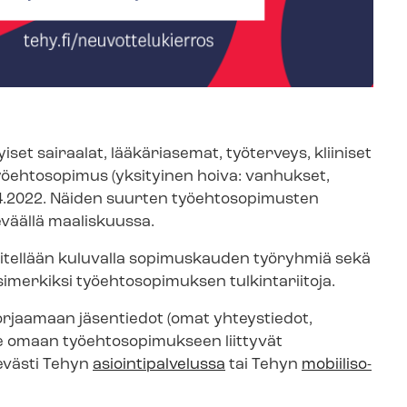
yiset sairaalat, lääkäriasemat, työterveys, kliiniset
lan työehtosopimus (yksityinen hoiva: vanhukset,
.4.2022. Näiden suurten työehtosopimusten
väällä maaliskuussa.
sa käsitellään kuluvalla sopimuskauden työryhmiä sekä
 esimerkiksi työehtosopimuksen tulkintariitoja.
rjaamaan jäsentiedot (omat yhteystiedot,
omaan työ­eh­to­so­pi­muk­seen liittyvät
evästi Tehyn
asioin­ti­pal­ve­lus­sa
tai Tehyn
mo­bii­li­so­