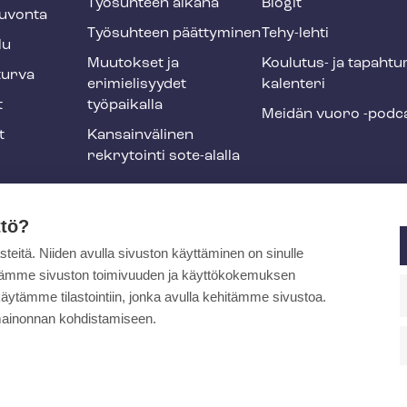
Työsuhteen aikana
Blogit
u­von­ta
Työsuhteen päättyminen
Tehy-lehti
lu
Muutokset ja
Koulutus- ja ta­pah­tu
tur­va
erimielisyydet
ka­len­te­ri
t
työpaikalla
Meidän vuoro -podc
t
Kansainvälinen
rekrytointi sote-alalla
liikuntaedut
ttö?
itä. Niiden avulla sivuston käyttäminen on sinulle
ja
ytämme sivuston toimivuuden ja käyttökokemuksen
äytämme tilastointiin, jonka avulla kehitämme sivustoa.
ainonnan kohdistamiseen.
pa