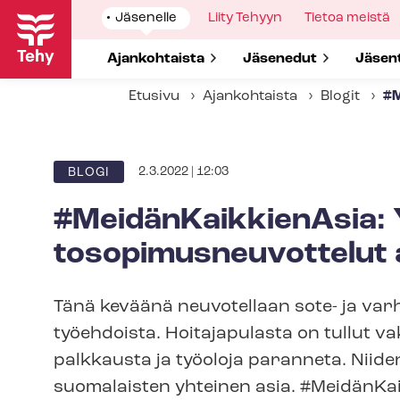
Hyppää
Show
Jäsenelle
Show
Liity Tehyyn
Show
Tietoa meistä
pääsisältöön
submenu
submenu
submenu
for
for
for
Show submenu for
Ajankohtaista
Show submenu for
Jäsenedut
Show 
Jäsen
Etusivu
Ajankohtaista
Blogit
#M
2.3.2022 | 12:03
BLOGI
#Mei­dän­Kaik­kie­nA­sia
to­so­pi­mus­neu­vot­te­l
Tänä keväänä neuvotellaan sote- ja var­h
työehdoista. Hoitajapulasta on tullut vak
palkkausta ja työoloja paranneta. Niid
suomalaisten yhteinen asia. #Mei­dän­Kai