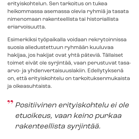
erityiskohtelun. Sen tarkoitus on tukea
heikommassa asemassa olevia ryhmiä ja tasata
nimenomaan rakenteellista tai historiallista
eriarvoisuutta.
Esimerkiksi työpaikalla voidaan rekrytoinnissa
suosia aliedustettuun ryhmään kuuluvaa
hakijaa, jos hakijat ovat yhtä päteviä. Tällaiset
toimet eivät ole syrjintää, vaan perustuvat tasa-
arvo- ja yh­den­ver­tai­suus­la­kiin. Edellytyksenä
on, että erityiskohtelu on tar­koi­tuk­sen­mu­kais­ta
ja oikeasuhtaista.
Positiivinen erityiskohtelu ei ole
etuoikeus, vaan keino purkaa
rakenteellista syrjintää.