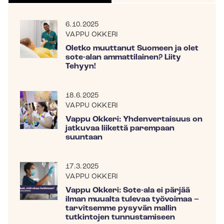
6.10.2025
VAPPU OKKERI
Oletko muuttanut Suomeen ja olet
sote-alan ammattilainen? Liity
Tehyyn!
18.6.2025
VAPPU OKKERI
Vappu Okkeri: Yhdenvertaisuus on
jatkuvaa liikettä parempaan
suuntaan
17.3.2025
VAPPU OKKERI
Vappu Okkeri: Sote-ala ei pärjää
ilman muualta tulevaa työvoimaa –
tarvitsemme pysyvän mallin
tutkintojen tunnustamiseen