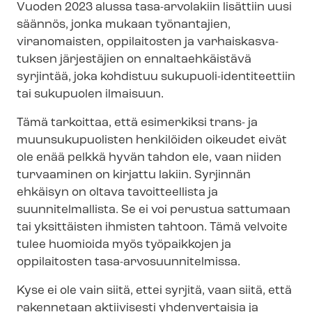
Vuoden 2023 alussa tasa-arvolakiin lisättiin uusi
säännös, jonka mukaan työnantajien,
viranomaisten, oppilaitosten ja var­hais­kas­va­
tuk­sen järjestäjien on ennaltaehkäistävä
syrjintää, joka kohdistuu sukupuoli-​identiteettiin
tai sukupuolen ilmaisuun.
Tämä tarkoittaa, että esimerkiksi trans- ja
muunsukupuolisten henkilöiden oikeudet eivät
ole enää pelkkä hyvän tahdon ele, vaan niiden
turvaaminen on kirjattu lakiin. Syrjinnän
ehkäisyn on oltava tavoitteellista ja
suunnitelmallista. Se ei voi perustua sattumaan
tai yksittäisten ihmisten tahtoon. Tämä velvoite
tulee huomioida myös työpaikkojen ja
oppilaitosten tasa-​arvosuunnitelmissa.
Kyse ei ole vain siitä, ettei syrjitä, vaan siitä, että
rakennetaan aktiivisesti yhdenvertaisia ja