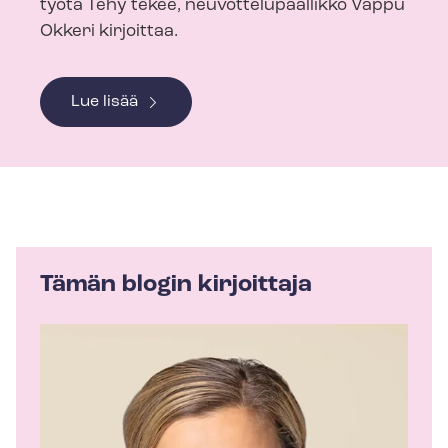
työtä Tehy tekee, neu­vot­te­lu­pääl­lik­kö Vappu
Okkeri kirjoittaa.
Lue lisää
Tämän blogin kirjoittaja
K
i
r
j
o