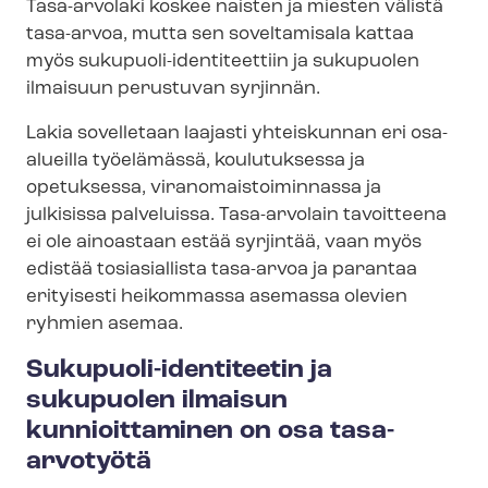
Tasa-arvolaki koskee naisten ja miesten välistä
tasa-arvoa, mutta sen soveltamisala kattaa
myös sukupuoli-​identiteettiin ja sukupuolen
ilmaisuun perustuvan syrjinnän.
Lakia sovelletaan laajasti yhteiskunnan eri osa-
alueilla työelämässä, koulutuksessa ja
opetuksessa, vi­ran­omais­toi­min­nas­sa ja
julkisissa palveluissa. Tasa-arvolain tavoitteena
ei ole ainoastaan estää syrjintää, vaan myös
edistää tosiasiallista tasa-arvoa ja parantaa
erityisesti heikommassa asemassa olevien
ryhmien asemaa.
Sukupuoli-​identiteetin ja
sukupuolen ilmaisun
kunnioittaminen on osa tasa-
arvotyötä