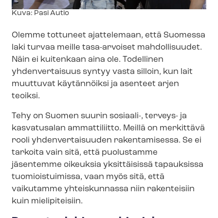
Kuvateksti
Kuva: Pasi Autio
Olemme tottuneet ajattelemaan, että Suomessa
laki turvaa meille tasa-arvoiset mahdollisuudet.
Näin ei kuitenkaan aina ole. Todellinen
yhdenvertaisuus syntyy vasta silloin, kun lait
muuttuvat käytännöiksi ja asenteet arjen
teoiksi.
Tehy on Suomen suurin sosiaali-, terveys- ja
kasvatusalan ammattiliitto. Meillä on merkittävä
rooli yhdenvertaisuuden rakentamisessa. Se ei
tarkoita vain sitä, että puolustamme
jäsentemme oikeuksia yksittäisissä tapauksissa
tuomioistuimissa, vaan myös sitä, että
vaikutamme yhteiskunnassa niin rakenteisiin
kuin mielipiteisiin.