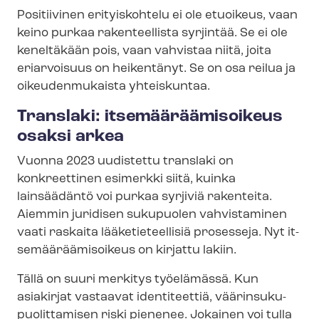
Positiivinen erityiskohtelu ei ole etuoikeus, vaan
keino purkaa rakenteellista syrjintää. Se ei ole
keneltäkään pois, vaan vahvistaa niitä, joita
eriarvoisuus on heikentänyt. Se on osa reilua ja
oikeudenmukaista yhteiskuntaa.
Translaki: it­se­mää­rää­mi­soi­keus
osaksi arkea
Vuonna 2023 uudistettu translaki on
konkreettinen esimerkki siitä, kuinka
lainsäädäntö voi purkaa syrjiviä rakenteita.
Aiemmin juridisen sukupuolen vahvistaminen
vaati raskaita lääketieteellisiä prosesseja. Nyt it­
se­mää­rää­mi­soi­keus on kirjattu lakiin.
Tällä on suuri merkitys työelämässä. Kun
asiakirjat vastaavat identiteettiä, vää­rin­su­ku­
puo­lit­ta­mi­sen riski pienenee. Jokainen voi tulla