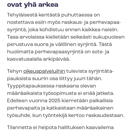
ovat yhä arkea
Tehyläisestä kentästä puhuttaessa on
nostettava esiin myös raskaus- ja per­he­va­paa­
syr­jin­tä, joka kohdistuu ennen kaikkea naisiin.
Tasa-arvolaissa kielletään selkeästi sukupuoleen
perustuva suora ja välillinen syrjintä. Tästä
huolimatta per­he­va­paa­syr­jin­tä on sote- ja
kasvatusalalla arkipäivää.
Tehyn
oikeuspalveluihin
tulevista syr­jin­tä­ta­
pauk­sis­ta suurin osa liittyy juuri tähän.
Tyyppitapauksessa raskaana olevan
määräaikaista työsopimusta ei enää jatketa.
Edelleen vuonna 2025 kierretään palkallisia
perhevapaita ja katkaistaan määräaikainen
työsuhde, kun työntekijä kertoo raskaudestaan.
Tilannetta ei helpota hallituksen kaavailema