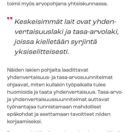
toimii myös arvopohjana yhteiskunnassa.
Keskeisimmät lait ovat yh­den­
ver­tai­suus­la­ki ja tasa-arvolaki,
joissa kielletään syrjintä
yksiselitteisesti.
Näiden lakien pohjalta laadittavat
yhdenvertaisuus- ja tasa-​arvosuunnitelmat
ohjaavat, miten kullakin työpaikalla tulee
huomioida ja taata yhdenvertaisuus. Tasa-arvo-
ja yh­den­ver­tai­suus­suun­ni­tel­mat auttavat
työnantajaa tunnistamaan mahdolliset
epäkohdat ja asettamaan tavoitteet niiden
korjaamiseksi.