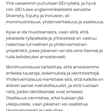
Yhä useammin puhutaan DEI-työstä, ja hyvä
niin. DEI tulee englan­nin­kie­li­sis­tä sanoista
Diversity, Equity ja Inclusion, eli
monimuotoisuus, yhdenvertaisuus ja osallisuus.
Kyse ei ole muotisanasta, vaan siitä, että
jokaisella työpaikalla ja yhteisössä on vastuu
rakentaa turvallinen ja yhdenvertainen
ympäristö, jossa jokainen voi olla oma itsensä ja
tulla kohdatuksi arvostavasti.
Monimuotoisuus tarkoittaa, että arvostamme
erilaisia taustoja, kokemuksia ja identiteettejä.
Yhdenvertaisuus merkitsee sitä, että kaikilla on
aidosti samat mahdollisuudet, ja että tuetaan
niitä, joiden lähtökohdat ovat erilaiset.
Osallisuus varmistaa, ettei kukaan jää
ulkopuolelle, vaan jokainen voi osallistua
täysipainoisesti ja vaikuttaa.