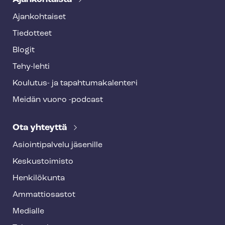
Ajankohtaiset
Tiedotteet
Blogit
Tehy-lehti
Koulutus- ja ta­pah­tu­ma­ka­len­te­ri
Meidän vuoro -podcast
Ota yhteyttä
Asioin­ti­pal­ve­lu jäsenille
Keskustoimisto
Henkilökunta
Ammattiosastot
Medialle