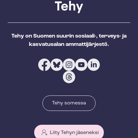
Tehy on Suomen suurin sosiaali-, terveys- ja
kasvatusalan ammattijärjestö.
Tehy somessa
Liity Tehyn jäseneksi