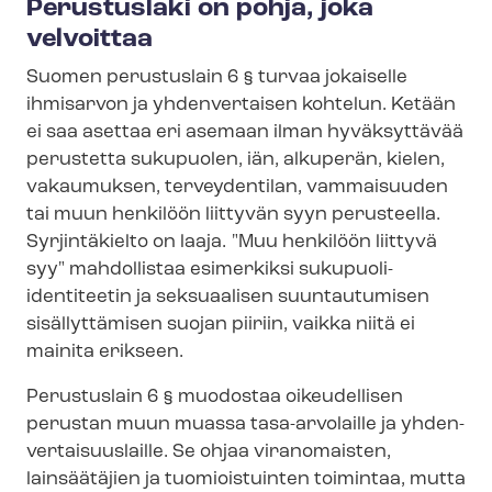
Perustuslaki on pohja, joka
velvoittaa
Suomen perustuslain 6 § turvaa jokaiselle
ihmisarvon ja yhdenvertaisen kohtelun. Ketään
ei saa asettaa eri asemaan ilman hyväksyttävää
perustetta sukupuolen, iän, alkuperän, kielen,
vakaumuksen, terveydentilan, vammaisuuden
tai muun henkilöön liittyvän syyn perusteella.
Syrjintäkielto on laaja. "Muu henkilöön liittyvä
syy" mahdollistaa esimerkiksi sukupuoli-​
identiteetin ja seksuaalisen suuntautumisen
sisällyttämisen suojan piiriin, vaikka niitä ei
mainita erikseen.
Perustuslain 6 § muodostaa oikeudellisen
perustan muun muassa tasa-arvolaille ja yh­den­
ver­tai­suus­lail­le. Se ohjaa viranomaisten,
lainsäätäjien ja tuomioistuinten toimintaa, mutta