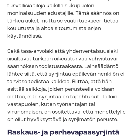
turvallisia tiloja kaikille sukupuolen
moninaisuuden edustajille. Tämä säännös on
tärkeä askel, mutta se vaatii tuekseen tietoa,
koulutusta ja aitoa sitoutumista arjen
käytännöissä.
Sekä tasa-arvolaki että yh­den­ver­tai­suus­la­ki
sisältävät tärkeän oikeusturvaa vahvistavan
säännöksen todistustaakasta. Lainsäädäntö
lähtee siitä, että syrjintää epäilevän henkilön ei
tarvitse todistaa kaikkea. Riittää, että hän
esittää seikkoja, joiden perusteella voidaan
olettaa, että syrjintää on tapahtunut. Tällöin
vastapuolen, kuten työnantajan tai
viranomaisen, on osoitettava, että menettelylle
on ollut hyväksyttävä ja syrjimätön peruste.
Raskaus- ja per­he­va­paa­syr­jin­tä