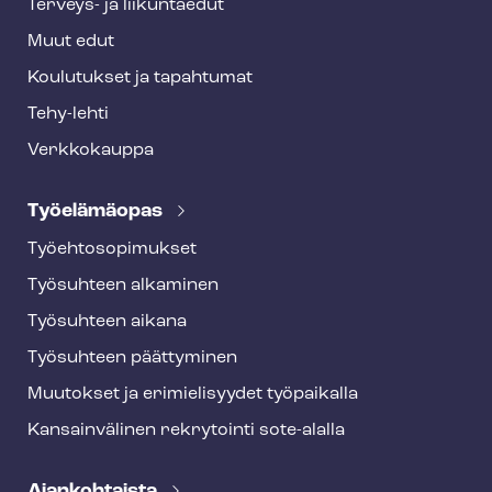
Terveys- ja liikuntaedut
Muut edut
Koulutukset ja tapahtumat
Tehy-lehti
Verkkokauppa
Työelämäopas
Työ­eh­to­so­pi­muk­set
Työsuhteen alkaminen
Työsuhteen aikana
Työsuhteen päättyminen
Muutokset ja erimielisyydet työpaikalla
Kansainvälinen rekrytointi sote-alalla
Ajankohtaista