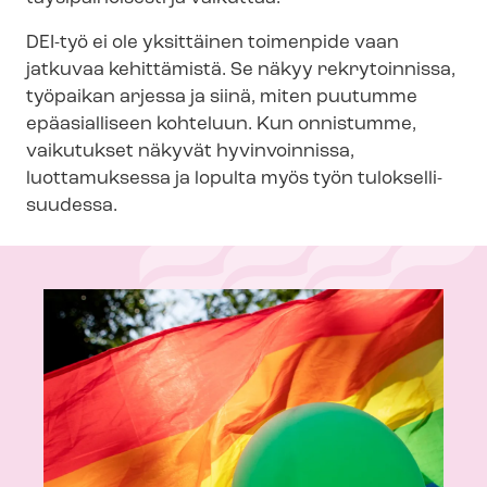
DEI-työ ei ole yksittäinen toimenpide vaan
jatkuvaa kehittämistä. Se näkyy rekrytoinnissa,
työpaikan arjessa ja siinä, miten puutumme
epäasialliseen kohteluun. Kun onnistumme,
vaikutukset näkyvät hyvinvoinnissa,
luottamuksessa ja lopulta myös työn tu­lok­sel­li­
suu­des­sa.