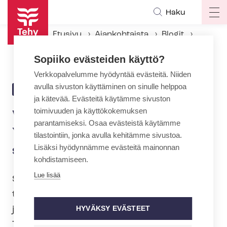
Hyppää
Haku
Op
pääsisältöön
ma
Etusivu
Ajankohtaista
Blogit
na
Vappu Okkeri: Yhdenvertaisuus ei ole toive, se on velvoite
Sopiiko evästeiden käyttö?
Verkkopalvelumme hyödyntää evästeitä. Niiden
avulla sivuston käyttäminen on sinulle helppoa
18.6.2025 | 15:09
BLOGI
ja kätevää. Evästeitä käytämme sivuston
toimivuuden ja käyttökokemuksen
Vappu Okkeri:
parantamiseksi. Osaa evästeistä käytämme
Yhdenvertaisuus ei ole toive,
tilastointiin, jonka avulla kehitämme sivustoa.
Lisäksi hyödynnämme evästeitä mainonnan
se on velvoite
kohdistamiseen.
Lue lisää
Syrjinnän ehkäisy ei ole pelkkä hyvän
tahdon ele, sillä yhdenvertaiset oikeudet
ja niiden turvaaminen on kirjattu lakiin.
HYVÄKSY EVÄSTEET
Tasa-arvolaissa kielletään selkeästi