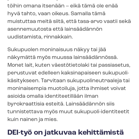
töihin omana itsenään – eikä tämä ole enää
hyvä tahto, vaan oikeus. Samalla tämä
muistuttaa meitä siitä, että tasa-arvo vaatii sekä
asennemuutosta että lainsäädännön
uudistamista, rinnakkain.
Sukupuolen moninaisuus näkyy tai jää
näkymättä myös muussa lainsäädännössä.
Monet lait, kuten väestötietolaki tai passiasetus,
perustuvat edelleen kaksinapaiseen su­ku­puo­li­
kä­si­tyk­seen. Tarvitaan su­ku­puo­li­neut­raa­le­ja tai
moninaisempia muotoiluja, jotta ihmiset voivat
asioida omalla identiteetillään ilman
byrokraattisia esteitä. Lainsäädännön siis
tunnistettava myös muut sukupuoli-​identiteetit
kuin nainen ja mies.
DEI-työ on jatkuvaa kehittämistä