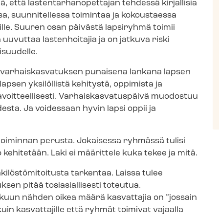
tä las­ten­tar­han­opet­ta­jan tehdessä kirjallisia
a, suunnitellessa toimintaa ja kokoustaessa
ille. Suuren osan päivästä lapsiryhmä toimii
uuvuttaa lastenhoitajia ja on jatkuva riski
lisuudelle.
 var­hais­kas­va­tuk­sen punaisena lankana lapsen
apsen yksilöllistä kehitystä, oppimista ja
 tavoitteellisesti. Var­hais­kas­va­tus­päi­vä muodostuu
ta. Ja voidessaan hyvin lapsi oppii ja
oiminnan perusta. Jokaisessa ryhmässä tulisi
ko kehitetään. Laki ei määrittele kuka tekee ja mitä.
lös­tö­mi­toi­tus­ta tarkentaa. Laissa tulee
sen pitää tosiasiallisesti toteutua.
kuun nähden oikea määrä kasvattajia on ”jossain
kuin kasvattajille että ryhmät toimivat vajaalla