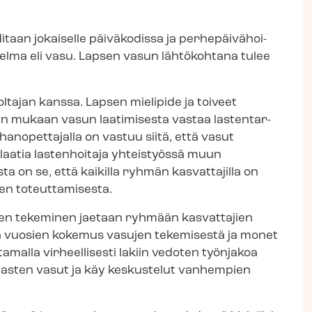
aan jokaiselle päiväkodissa ja per­he­päi­vä­hoi­
ni­tel­ma eli vasu. Lapsen vasun lähtökohtana tulee
ltajan kanssa. Lapsen mielipide ja toiveet
n mukaan vasun laatimisesta vastaa las­ten­tar­
­han­opet­ta­jal­la on vastuu siitä, että vasut
 laatia lastenhoitaja yhteistyössä muun
sta on se, että kaikilla ryhmän kasvattajilla on
­sen toteuttamisesta.
jen tekeminen jaetaan ryhmään kasvattajien
la on vuosien kokemus vasujen tekemisestä ja monet
alla virheellisesti lakiin vedoten työnjakoa
kien lasten vasut ja käy keskustelut vanhempien