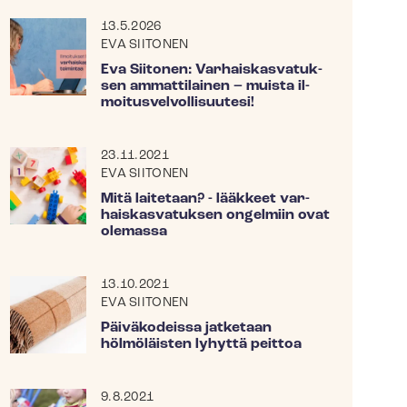
13.5.2026
EVA SIITONEN
Eva Siitonen: Var­hais­kas­va­tuk­
sen ammattilainen – muista il­
moi­tus­vel­vol­li­suu­te­si!
23.11.2021
EVA SIITONEN
Mitä laitetaan? - lääkkeet var­
hais­kas­va­tuk­sen ongelmiin ovat
olemassa
13.10.2021
EVA SIITONEN
Päiväkodeissa jatketaan
hölmöläisten lyhyttä peittoa
9.8.2021