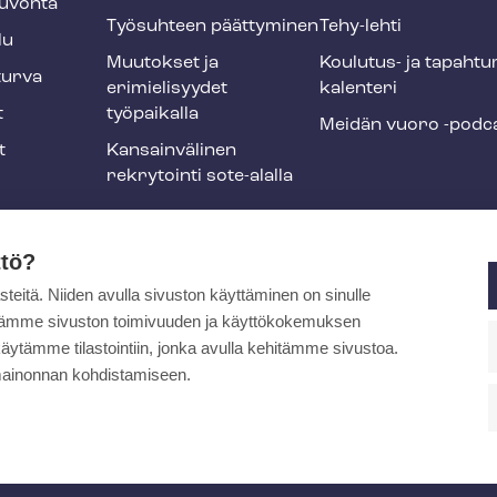
u­von­ta
Työsuhteen päättyminen
Tehy-lehti
lu
Muutokset ja
Koulutus- ja ta­pah­tu
tur­va
erimielisyydet
ka­len­te­ri
t
työpaikalla
Meidän vuoro -podc
t
Kansainvälinen
rekrytointi sote-alalla
liikuntaedut
ttö?
itä. Niiden avulla sivuston käyttäminen on sinulle
ja
ytämme sivuston toimivuuden ja käyttökokemuksen
äytämme tilastointiin, jonka avulla kehitämme sivustoa.
ainonnan kohdistamiseen.
pa