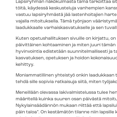
Lapsiryhmän näkökulmasta tämä tarkoittaa sitä, et
töitä, käydessä keskusteluja vanhempien kanss
vastuu lapsiryhmästä jää lastenhoitajien harte
vajalla mitoituksella. Tämä työnjaon vääristymä 
laadukkaalle var­hais­kas­va­tuk­sel­le ja sen tuval
Kuten opetushallituksen sivuille on kirjattu, on
päivittäinen kohtaaminen ja miten juuri tämän l
hyvinvointia edistetään suun­ni­tel­mal­li­ses­ti ja
kasvatuksen, opetuksen ja hoidon kokonaisuudes
kehittyy.
Moniammatillinen yhteistyö onkin laadukkaan t
tehdä sille sopivia ratkaisuja siitä, miten työja
Meneillään olevassa lakivalmistelussa tulee hen­ki­
määritellä kuinka suuren osan päivästä mitoituk
Nykylainsäädännön mukaan riittää että lapsilu
päin taloa”. On kestämätön tilanne niin lapsille 