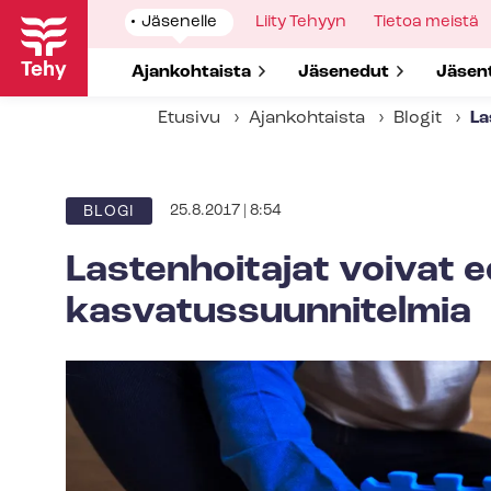
Hyppää
Show
Jäsenelle
Show
Liity Tehyyn
Show
Tietoa meistä
pääsisältöön
submenu
submenu
submenu
for
for
for
Show submenu for
Ajankohtaista
Show submenu for
Jäsenedut
Show 
Jäsen
Etusivu
Ajankohtaista
Blogit
La
25.8.2017 | 8:54
BLOGI
Lastenhoitajat voivat e
kas­va­tus­suun­ni­tel­mia