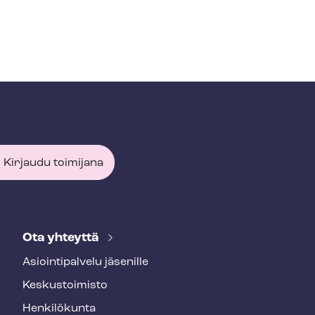
Kirjaudu toimijana
Ota yhteyttä
Asioin­ti­pal­ve­lu jäsenille
Keskustoimisto
Henkilökunta