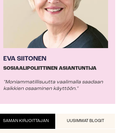
EVA SIITONEN
SO­SI­AA­LI­PO­LIIT­TI­NEN ASIANTUNTIJA
"Mo­niam­ma­til­li­suut­ta vaalimalla saadaan
kaikkien osaaminen käyttöön."
SAMAN KIRJOITTAJAN
UUSIMMAT BLOGIT