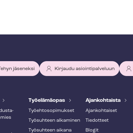
 Tehyn jäseneksi
Kirjaudu asiointipalveluun
Työelämäopas
Ajankohtaista
dus­ta­
Työ­eh­to­so­pi­muk­set
Ajankohtaiset
smies
Työsuhteen alkaminen
Tiedotteet
Työsuhteen aikana
Blogit