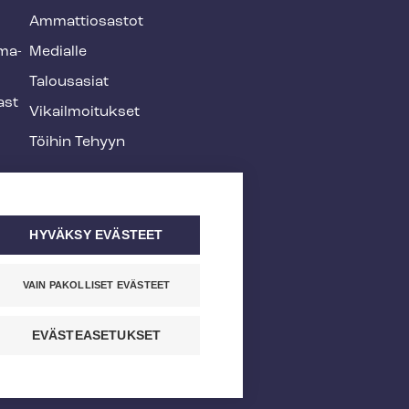
Ammattiosastot
­ma­
Medialle
Talousasiat
ast
Vi­kail­moi­tuk­set
Töihin Tehyyn
HYVÄKSY EVÄSTEET
VAIN PAKOLLISET EVÄSTEET
EVÄSTEASETUKSET