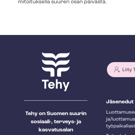
mitoituksella suuren osan päivästä.
Liity
T
Jäsenedut
e
Luot­ta­muse­
Tehy on Suomen suurin
h
ja/luottamu
sosiaali-, terveys- ja
y
työpaikallasi
kasvatusalan