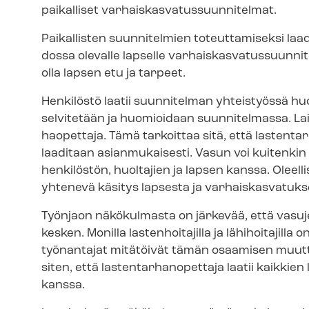
paikalliset var­hais­kas­va­tus­suun­ni­tel­mat.
Paikallisten suunnitelmien toteuttamiseksi laadit
dos­sa olevalle lapselle var­hais­kas­va­tus­suun­
olla lapsen etu ja tarpeet.
Henkilöstö laatii suunnitelman yhteistyössä huo
selvitetään ja huomioidaan suunnitelmassa. Lai
hao­pet­ta­ja. Tämä tarkoittaa sitä, että las­ten­tar
laaditaan asianmukaisesti. Vasun voi kuitenkin
henkilöstön, huoltajien ja lapsen kanssa. Oleelli
yhtenevä käsitys lapsesta ja var­hais­kas­va­tuk
Työnjaon näkökulmasta on järkevää, että vasu
kesken. Monilla lastenhoitajilla ja lähihoitajil
työnantajat mitätöivät tämän osaamisen muuttam
siten, että las­ten­tar­han­opet­ta­ja laatii kaik
kanssa.