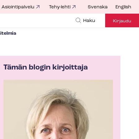
Asiointipalvelu
Tehy-lehti
Svenska
English
Haku
Kirjaudu
­tel­mia
Tämän blogin kirjoittaja