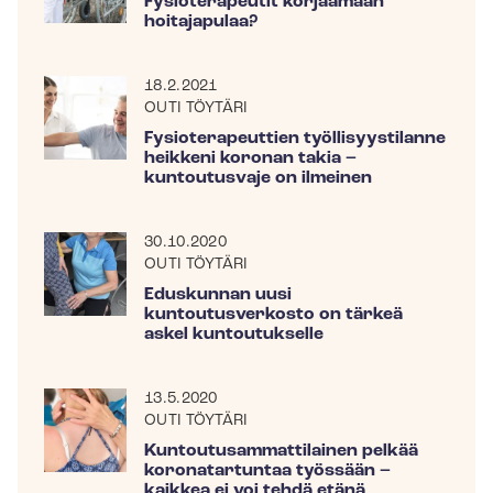
Fysioterapeutit korjaamaan
hoitajapulaa?
18.2.2021
OUTI TÖYTÄRI
Fysioterapeuttien työllisyystilanne
heikkeni koronan takia –
kuntoutusvaje on ilmeinen
30.10.2020
OUTI TÖYTÄRI
Eduskunnan uusi
kuntoutusverkosto on tärkeä
askel kuntoutukselle
13.5.2020
OUTI TÖYTÄRI
Kun­tou­tusam­mat­ti­lai­nen pelkää
koronatartuntaa työssään –
kaikkea ei voi tehdä etänä