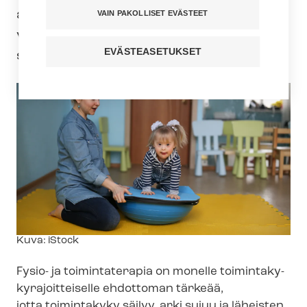
ammattihenkilöitä, ja he osaavat
VAIN PAKOLLISET EVÄSTEET
vähentää tartunnan riskiä
EVÄSTEASETUKSET
suojautumalla.
Kuvateksti
Kuva: iStock
Fysio- ja toimintaterapia on monelle toi­min­ta­ky­
ky­ra­joit­tei­sel­le ehdottoman tärkeää,
jotta toimintakyky säilyy, arki sujuu ja läheisten