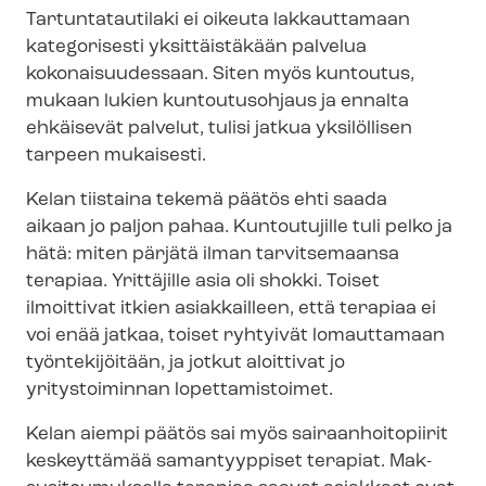
Tartuntatautilaki ei oikeuta lakkauttamaan
kategorisesti yksittäistäkään palvelua
kokonaisuudessaan. Siten myös kuntoutus,
mukaan lukien kuntoutusohjaus ja ennalta
ehkäisevät palvelut, tulisi jatkua yksilöllisen
tarpeen mukaisesti.
Kelan tiistaina tekemä päätös ehti saada
aikaan jo paljon pahaa. Kuntoutujille tuli pelko ja
hätä: miten pärjätä ilman tarvitsemaansa
terapiaa. Yrittäjille asia oli shokki. Toiset
ilmoittivat itkien asiakkailleen, että terapiaa ei
voi enää jatkaa, toiset ryhtyivät lomauttamaan
työntekijöitään, ja jotkut aloittivat jo
yritystoiminnan lopettamistoimet.
Kelan aiempi päätös sai myös sai­raan­hoi­to­pii­rit
keskeyttämää samantyyppiset terapiat. Mak­