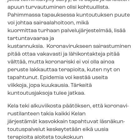
apuun turvautuminen olisi kohtuullista.
Pahimmassa tapauksessa kuntoutuksen puute
voi johtaa sairaalahoitoon, mikä
kuormittaa turhaan pal­ve­lu­jär­jes­tel­mää, lisää
tartuntavaaraa ja
kustannuksia. Koronavirukseen sairastuminen
pitää ottaa vakavasti ja lähikontakteja pitää
välttää, mutta koronariski ei voi olla ainoa
peruste lakkauttaa terapioita, kuten nyt on
tapahtunut. Epidemia voi kestää useita
viikkoja, jopa kuukausia. Tärkeitä
kuntoutusjaksoja tulee jatkaa.
Kela teki alkuviikosta päätöksen, että ko­ro­na­vi­
rus­ti­lan­teen takia kaikki Kelan
järjestämät kasvokkain tapahtuvat läs­nä­kun­
tou­tus­pal­ve­lut keskeytetään eikä uusia
terapioita aloiteta toukokuun