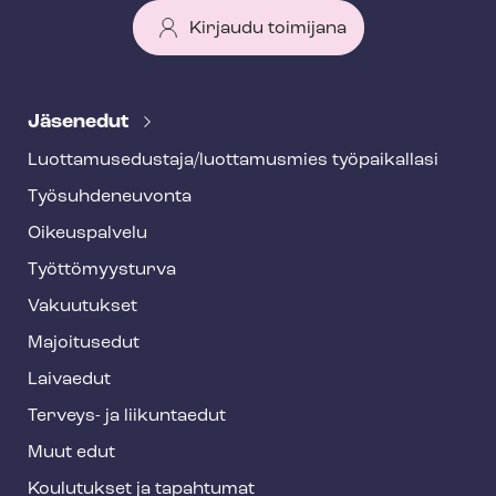
Kirjaudu toimijana
T
e
Jäsenedut
h
Luot­ta­muse­dus­ta­ja/luottamusmies työpaikallasi
y
Työ­suh­de­neu­von­ta
f
o
Oikeuspalvelu
o
Työt­tö­myys­tur­va
t
Vakuutukset
e
Majoitusedut
r
Laivaedut
Terveys- ja liikuntaedut
Muut edut
Koulutukset ja tapahtumat