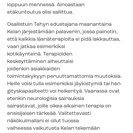
loppuun mennessä. Ainoastaan
etäkuntoutus olisi sallittua.
Osallistuin Tehyn edustajana maanantaina
Kelan järjestämään palaveriin, jossa painotin,
että kaikkia läsnäterapioita ei pidä lakkauttaa,
vaan jatkaa esimerkiksi
kotikäynteinä. Terapioiden
keskeyttäminen aiheuttaisi
joidenkin asiakkaiden
toimintakykyyn peruuttamattomia muutoksia.
Heille voisi tulla esimerkiksi jäykistymiä tai hen­
gi­tys­ka­pa­si­teet­ti voi heikentyä. Vaarassa ovat
etenkin neurologisia sairauksia
sairastavat, joille oikea-aikainen terapia on
ensisijaisen tärkeää. Valitettavasti
näkökulmallani ei ollut tuossa
vaiheessa vaikutusta Kelan tekemään