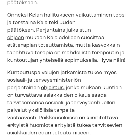
päätökseen.
Onneksi Kelan hallitukseen vaikuttaminen tepsi
ja torstaina Kela teki uuden
päätöksen.
Perjantaina julkaistun
ohjeen
mukaan Kela edelleen suosittaa
etäterapian toteuttamista, mutta kasvokkain
tapahtuva terapia on mahdollista terapeutin ja
kuntoutujan yhteisellä sopimuksella. Hyvä näin!
Kun­tou­tus­pal­ve­lu­jen jatkamista tukee myös
sosiaali- ja ter­veys­mi­nis­te­riön
perjantainen
ohjeistus
, jonka mukaan kuntien
on turvattava asiakkaiden oikeus saada
tarvitsemansa sosiaali- ja terveydenhuollon
palvelut yksilöllisiä tarpeita
vastaavasti. Poikkeusoloissa on kiinnitettävä
erityistä huomiota erityistä tukea tarvitsevien
asiakkaiden edun toteutumiseen.