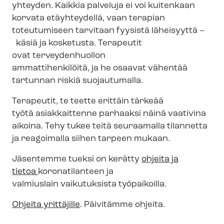
yhteyden. Kaikkia palveluja ei voi kuitenkaan
korvata etäyhteydellä, vaan terapian
toteutumiseen tarvitaan fyysistä läheisyyttä –
käsiä ja kosketusta. Terapeutit
ovat terveydenhuollon
ammattihenkilöitä, ja he osaavat vähentää
tartunnan riskiä suojautumalla.
Terapeutit, te teette erittäin tärkeää
työtä asiakkaittenne parhaaksi näinä vaativina
aikoina. Tehy tukee teitä seuraamalla tilannetta
ja reagoimalla siihen tarpeen mukaan.
Jäsentemme tueksi on kerätty
ohjeita ja
tietoa
koronatilanteen ja
valmiuslain vaikutuksista työpaikoilla.
Ohjeita yrittäjille
. Päivitämme ohjeita.