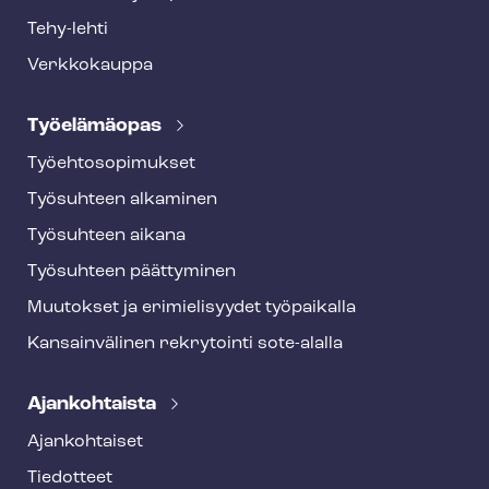
Tehy-lehti
Verkkokauppa
Työelämäopas
Työ­eh­to­so­pi­muk­set
Työsuhteen alkaminen
Työsuhteen aikana
Työsuhteen päättyminen
Muutokset ja erimielisyydet työpaikalla
Kansainvälinen rekrytointi sote-alalla
Ajankohtaista
Ajankohtaiset
Tiedotteet