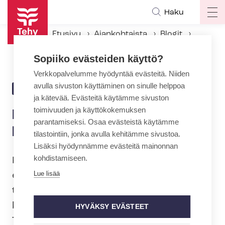
Hyppää
Haku
Op
pääsisältöön
ma
Etusivu
Ajankohtaista
Blogit
na
Kuntoutusta tarvitaan kriisitilanteen aikanakin
Sopiiko evästeiden käyttö?
Verkkopalvelumme hyödyntää evästeitä. Niiden
avulla sivuston käyttäminen on sinulle helppoa
21.3.2020 | 7:42
BLOGI
ja kätevää. Evästeitä käytämme sivuston
toimivuuden ja käyttökokemuksen
Kuntoutusta tarvitaan
parantamiseksi. Osaa evästeistä käytämme
kriisitilanteen aikanakin
tilastointiin, jonka avulla kehitämme sivustoa.
Lisäksi hyödynnämme evästeitä mainonnan
kohdistamiseen.
Kela suosittaa korona-aikaan
Lue lisää
etäkuntoutusta. Kasvokkain tapahtuva
terapia on mahdollista terapeutin ja
kuntoutujan yhteisellä sopimuksella.
HYVÄKSY EVÄSTEET
Terapeutit ovat terveydenhuollon