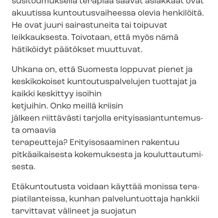
susi­tou­muk­sel­la terapiaa saavat asiakkaat ovat
akuutissa kun­tou­tus­vai­hees­sa olevia henkilöitä.
He ovat juuri sairastuneita tai toipuvat
leikkauksesta. Toivotaan, että myös nämä
hätiköidyt päätökset muuttuvat.
Uhkana on, että Suomesta loppuvat pienet ja
keskikokoiset kun­tou­tus­pal­ve­lu­jen tuottajat ja
kaikki keskittyy isoihin
ketjuihin. Onko meillä kriisin
jälkeen riittävästi tarjolla eri­tyis­asian­tun­te­mus­
ta omaavia
terapeutteja? Erityisosaaminen rakentuu
pitkäaikaisesta kokemuksesta ja kou­lut­tau­tu­mi­
ses­ta.
Etäkuntoutusta voidaan käyttää monissa te­ra­
pia­ti­lan­teis­sa, kunhan palveluntuottaja hankkii
tarvittavat välineet ja suojatun