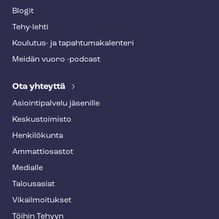
Blogit
Tehy-lehti
Koulutus- ja ta­pah­tu­ma­ka­len­te­ri
Meidän vuoro -podcast
Ota yhteyttä
Asioin­ti­pal­ve­lu jäsenille
Keskustoimisto
Henkilökunta
Ammattiosastot
Medialle
Talousasiat
Vi­kail­moi­tuk­set
Töihin Tehyyn