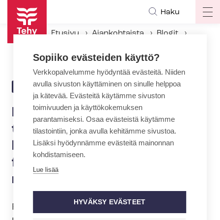
Hyppää
Haku
Op
pääsisältöön
ma
Etusivu
Ajankohtaista
Blogit
na
Hoivakodin asukkaiden toimintakyky vaarassa laskea eristyksessä – fysioterapiaa hyödynnettävä mahdollisuuksien mukaan
Sopiiko evästeiden käyttö?
Verkkopalvelumme hyödyntää evästeitä. Niiden
avulla sivuston käyttäminen on sinulle helppoa
8.4.2020 | 5:30
BLOGI
ja kätevää. Evästeitä käytämme sivuston
toimivuuden ja käyttökokemuksen
Hoivakodin asukkaiden
parantamiseksi. Osaa evästeistä käytämme
toimintakyky vaarassa
tilastointiin, jonka avulla kehitämme sivustoa.
Lisäksi hyödynnämme evästeitä mainonnan
laskea eristyksessä –
kohdistamiseen.
fysioterapiaa hyödynnettävä
Lue lisää
mahdollisuuksien mukaan
HYVÄKSY EVÄSTEET
Fysio- ja toi­min­ta­te­ra­peu­tit voivat eri