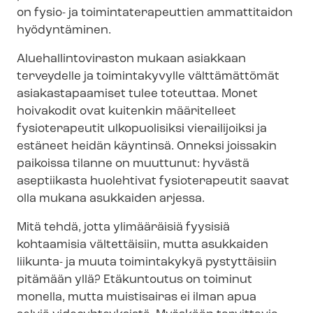
on fysio- ja toi­min­ta­te­ra­peut­tien ammattitaidon
hyödyntäminen.
Alue­hal­lin­to­vi­ras­ton mukaan asiakkaan
terveydelle ja toimintakyvylle välttämättömät
asiakastapaamiset tulee toteuttaa. Monet
hoivakodit ovat kuitenkin määritelleet
fysioterapeutit ulkopuolisiksi vierailijoiksi ja
estäneet heidän käyntinsä. Onneksi joissakin
paikoissa tilanne on muuttunut: hyvästä
aseptiikasta huolehtivat fysioterapeutit saavat
olla mukana asukkaiden arjessa.
Mitä tehdä, jotta ylimääräisiä fyysisiä
kohtaamisia vältettäisiin, mutta asukkaiden
liikunta- ja muuta toimintakykyä pystyttäisiin
pitämään yllä? Etäkuntoutus on toiminut
monella, mutta muistisairas ei ilman apua