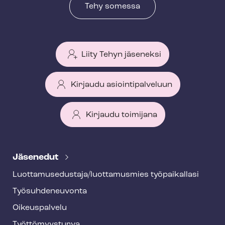
Tehy somessa
Liity Tehyn jäseneksi
Kirjaudu asiointipalveluun
Kirjaudu toimijana
T
e
Jäsenedut
h
Luot­ta­muse­dus­ta­ja/luottamusmies työpaikallasi
y
Työ­suh­de­neu­von­ta
f
o
Oikeuspalvelu
o
Työt­tö­myys­tur­va