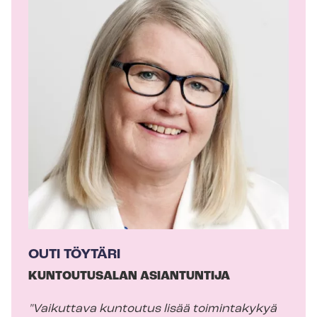
r
j
o
i
t
t
a
j
a
OUTI TÖYTÄRI
KUNTOUTUSALAN ASIANTUNTIJA
"Vaikuttava kuntoutus lisää toimintakykyä