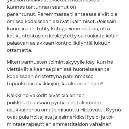
yksikön asukkaat pidetään huoneissaan,
kunnes tartunnan saanut on
parantunut. Paremmassa tilanteessa eivät ole
omissa kodeissaan asuvat ikäihmiset. Joissain
kunnissa on tehty kategorinen päätös, että
kotikuntoutus on keskeytetty sairaalasta kotiin
palaavan asiakkaan kontrollikäyntiä lukuun
ottamatta.
Miten vanhusten toimintakyvylle käy, kun he
viettävät aikaansa pienissä huoneissaan tai
kodeissaan eristettynä pahimmassa
tapauksessa viikkojen, kuukausien ajan?
Kaikki hoivakodit eivät ole ennen
poikkeustilaakaan pystyneet tukemaan
asukkaidensa omatoimisuutta riittävästi. Syynä
ovat pula hoitajista ja esimerkiksi fysio- ja toi­
min­ta­te­ra­peut­tien ammattitaidon vähäinen