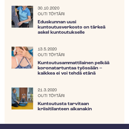
30.10.2020
OUTI TÖYTÄRI
Eduskunnan uusi
kuntoutusverkosto on tärkeä
askel kuntoutukselle
13.5.2020
OUTI TÖYTÄRI
Kun­tou­tusam­mat­ti­lai­nen pelkää
koronatartuntaa työssään –
kaikkea ei voi tehdä etänä
21.3.2020
OUTI TÖYTÄRI
Kuntoutusta tarvitaan
kriisitilanteen aikanakin