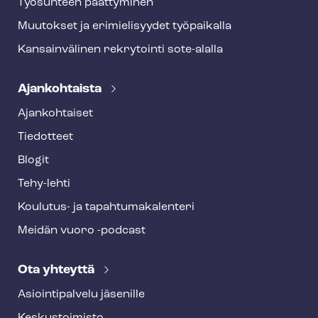
Työsuhteen päättyminen
Muutokset ja erimielisyydet työpaikalla
Kansainvälinen rekrytointi sote-alalla
Ajankohtaista
Ajankohtaiset
Tiedotteet
Blogit
Tehy-lehti
Koulutus- ja ta­pah­tu­ma­ka­len­te­ri
Meidän vuoro -podcast
Ota yhteyttä
Asioin­ti­pal­ve­lu jäsenille