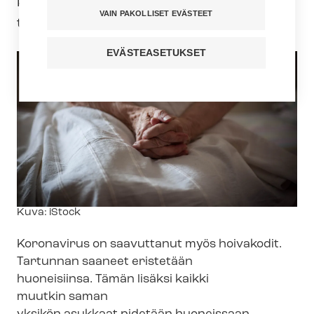
keinoilla tukea asukkaiden
VAIN PAKOLLISET EVÄSTEET
toimintakykyä koronaepidemian aikana.
EVÄSTEASETUKSET
Kuvateksti
Kuva: iStock
Koronavirus on saavuttanut myös hoivakodit.
Tartunnan saaneet eristetään
huoneisiinsa. Tämän lisäksi kaikki
muutkin saman