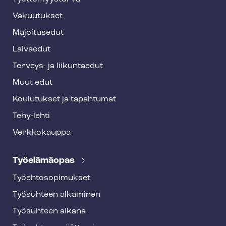
t
Vakuutukset
e
Majoitusedut
r
Laivaedut
Terveys- ja liikuntaedut
Muut edut
Koulutukset ja tapahtumat
Tehy-lehti
Verkkokauppa
Työelämäopas
Työ­eh­to­so­pi­muk­set
Työsuhteen alkaminen
Työsuhteen aikana