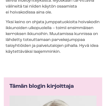
selviä videoyhteyksistä. Myöskään tarvittavia
välineitä tai niiden käytön osaamista
ei hoivakodissa aina ole.
Yksi keino on ohjata jumppatuokioita hoivakodin
ikkunoiden ulkopuolella – toimii ensimmäisen
kerroksen ikkunoihin. Muutamissa kunnissa on
lähdetty toteuttamaan parvekejumppaa
taloyhtiöiden ja palvelutalojen pihalla. Hyvä idea
käytettäväksi laajemminkin.
Tämän blogin kirjoittaja
K
i