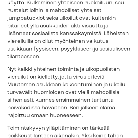
käyttö. Kulkeminen yhteiseen ruokailuun, seu­
rus­te­lu­ti­loi­hin ja mahdolliset yhteiset
jumppatuokiot sekä ulkoilut ovat kuitenkin
pitäneet yllä asukkaiden aktiivisuutta ja
lisänneet sosiaalista kanssakäymistä. Läheisten
vierailuilla on ollut myönteinen vaikutus
asukkaan fyysiseen, psyykkiseen ja sosiaaliseen
tilanteeseen.
Nyt kaikki yhteinen toiminta ja ulkopuolisten
vierailut on kielletty, jotta virus ei leviä.
Muutaman asukkaan kokoontuminen ja ulkoilu
turvavälit huomioiden ovat vielä mahdollisia
siihen asti, kunnes ensimmäinen tartunta
hoivakodissa havaitaan. Sen jälkeen elämä
rajoittuu omaan huoneeseen.
Toimintakyvyn ylläpitäminen on tärkeää
poikkeustilanteen aikanakin. Yksi keino tähän