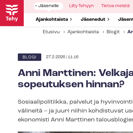
Hyppää
Show
Jäsenelle
Show
Liity Tehyyn
Show
Tietoa meistä
pääsisältöön
submenu
submenu
submenu
for
for
for
Show submenu for
Ajankohtaista
Show submenu for
Jäsenedut
Show 
Jäsen
Etusivu
Ajankohtaista
Blogit
An
27.2.2026 | 11:16
BLOGI
Anni Marttinen: Velka
sopeutuksen hinnan?
So­si­aa­li­po­li­tiik­ka, palvelut ja hy­vin­
välineitä – ja juuri niihin kohdistuvat 
ekonomisti Anni Marttinen talousblogie