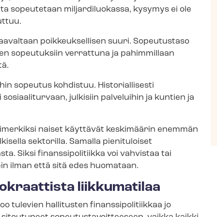
utta sopeutetaan miljardiluokassa, kysymys ei ole
uttuu.
aavaltaan poikkeuksellisen suuri. Sopeutustaso
ksen sopeutuksiin verrattuna ja pahimmillaan
tä.
n sopeutus kohdistuu. Historiallisesti
osiaaliturvaan, julkisiin palveluihin ja kuntien ja
Esimerkiksi naiset käyttävät keskimäärin enemmän
kisella sektorilla. Samalla pienituloiset
Siksi fi­nans­si­po­li­tiik­ka voi vahvistaa tai
in ilman että sitä edes huomataan.
kraattista liikkumatilaa
tulevien hallitusten fi­nans­si­po­li­tiik­kaa jo