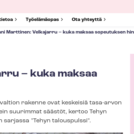
submenu for
tietoa
Show submenu for
Työelämäopas
Show submenu for
Ota yhteyttä
ni Marttinen: Velkajarru – kuka maksaa sopeutuksen hi
jarru – kuka maksaa
K
i
r
voin­ti­val­tion rakenne ovat keskeisiä tasa-arvon
j
o
usein suurimmat säästöt, kertoo Tehyn
i
n sarjassa "Tehyn talouspulssi".
t
t