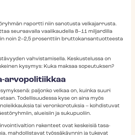
öryhmän raportti niin sanotusta velkajarrusta.
ttaa seuraavalla vaalikaudella 8–11 miljardilla
in noin 2–2,5 prosenttiin brut­to­kan­san­tuot­tees­ta
estävyyden vahvistamisella. Keskustelussa on
keskeinen kysymys: Kuka maksaa sopeutuksen?
-​arvopolitiikkaa
kysymyksenä: paljonko velkaa on, kuinka suuri
otetaan. Todellisuudessa kyse on aina myös
enoleikkauksia tai veronkorotuksia – kohdistuvat
väestöryhmiin, alueisiin ja sukupuoliin.
n­voin­ti­val­tion rakenteet ovat keskeisiä tasa-
oja, mahdollistavat työssäkäynnin ja tukevat