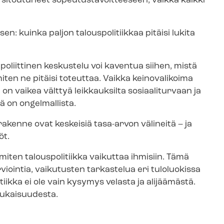
utuneet so­peu­tus­ta­voit­tee­seen, vaikka kaikki
 kuinka paljon talouspolitiikkaa pitäisi lukita
oliittinen keskustelu voi kaventua siihen, mistä
miten ne pitäisi toteuttaa. Vaikka keinovalikoima
 on vaikea välttyä leikkauksilta sosiaaliturvaan ja
ä on ongelmallista.
al­tion rakenne ovat keskeisiä tasa-arvon välineitä – ja
öt.
miten talouspolitiikka vaikuttaa ihmisiin. Tämä
 arviointia, vaikutusten tarkastelua eri tuloluokissa
tiikka ei ole vain kysymys velasta ja alijäämästä.
kai­suu­des­ta.