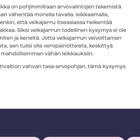
olitiikka on pohjimmiltaan arvovalintojen tekemistä
aan vähentää monella tavalla: leikkaamalla,
tenkin, että velkajarru itseasiassa heikentää
kkaa. Siksi velkajarrun todellinen kysymys ei ole
iten ja keneltä. Jotta velkajarrun velvoittaman
 sen tulisi olla veropainotteista, keskittyä
yä mahdollisimman vähän leikkauksiin.
­ti­val­tion vahvan tasa-arvopohjan, tämä kysymys