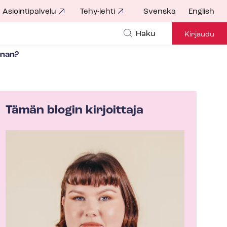
Asiointipalvelu
Tehy-lehti
Svenska
English
Haku
Kirjaudu
nnan?
Tämän blogin kirjoittaja