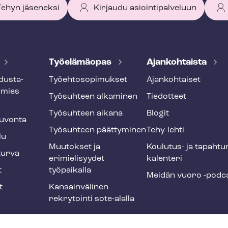
 Tehyn jäseneksi
Kirjaudu asiointipalveluun
Työelämäopas
Ajankohtaista
dus­ta­
Työ­eh­to­so­pi­muk­set
Ajankohtaiset
smies
Työsuhteen alkaminen
Tiedotteet
Työsuhteen aikana
Blogit
u­von­ta
Työsuhteen päättyminen
Tehy-lehti
lu
Muutokset ja
Koulutus- ja ta­pah­tu
tur­va
erimielisyydet
ka­len­te­ri
t
työpaikalla
Meidän vuoro -podc
t
Kansainvälinen
rekrytointi sote-alalla
liikuntaedut