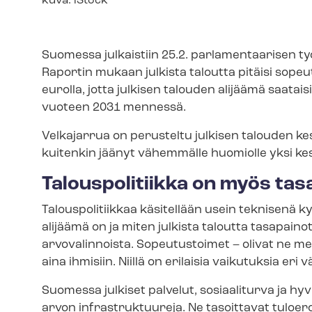
Kuvateksti
kuva: iStock
Suomessa julkaistiin 25.2. parlamentaarisen ty
Raportin mukaan julkista taloutta pitäisi sopeu
eurolla, jotta julkisen talouden alijäämä saataisi
vuoteen 2031 mennessä.
Velkajarrua on perusteltu julkisen talouden k
kuitenkin jäänyt vähemmälle huomiolle yksi 
Talouspolitiikka on myös tasa
Talouspolitiikkaa käsitellään usein teknisenä 
alijäämä on ja miten julkista taloutta tasapain
arvovalinnoista. Sopeutustoimet – olivat ne m
aina ihmisiin. Niillä on erilaisia vaikutuksia eri 
Suomessa julkiset palvelut, sosiaaliturva ja hy­vi
arvon infrastruktuureja. Ne tasoittavat tuloer