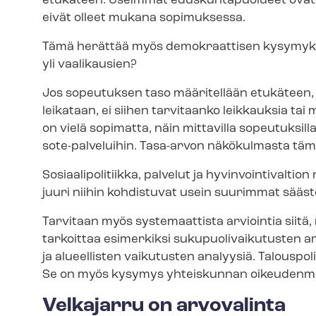
etukäteen. Useimmat eduskuntapuolueet ovat sito
eivät olleet mukana sopimuksessa.
Tämä herättää myös demokraattisen kysymyksen:
yli vaalikausien?
Jos sopeutuksen taso määritellään etukäteen, p
leikataan, ei siihen tarvitaanko leikkauksia tai 
on vielä sopimatta, näin mittavilla sopeutuksilla
sote-palveluihin. Tasa-arvon näkökulmasta täm
So­si­aa­li­po­li­tiik­ka, palvelut ja hy­vin­voin­ti­v
juuri niihin kohdistuvat usein suurimmat sääst
Tarvitaan myös systemaattista arviointia siitä, 
tarkoittaa esimerkiksi su­ku­puo­li­vai­ku­tus­ten
ja alueellisten vaikutusten analyysiä. Talouspoli
Se on myös kysymys yhteiskunnan oi­keu­den­mu­
Velkajarru on arvovalinta