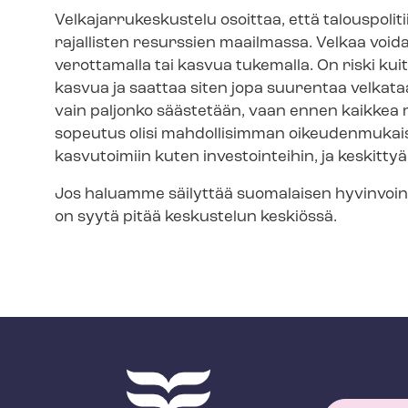
Vel­ka­jar­ru­kes­kus­te­lu osoittaa, että talousp
rajallisten resurssien maailmassa. Velkaa void
verottamalla tai kasvua tukemalla. On riski kui
kasvua ja saattaa siten jopa suurentaa velkataa
vain paljonko säästetään, vaan ennen kaikkea m
sopeutus olisi mahdollisimman oikeudenmukaista,
kasvutoimiin kuten investointeihin, ja keskitt
Jos haluamme säilyttää suomalaisen hy­vin­voin
on syytä pitää keskustelun keskiössä.