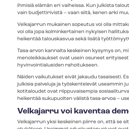
ihmisiä elämän eri vaiheissa. Kun julkista talo
vain budjettirivistä – vaan siitä, kenen arki mu
Velkajarrun mukainen sopeutus voi olla mittak
voi olla jopa kolminkertainen nykyisen hallitu
heikentää talouskasvua sekä lisätä työttömyyt
Tasa-arvon kannalta keskeinen kysymys on, mihi
menoleikkaukset ovat usein osuneet erityisesti s
hy­vin­voin­tia­luei­den rahoitukseen.
Näiden vaikutukset eivät jakaudu tasaisesti. 
julkisia palveluja ja työskentelevät useammin jul
kotitaloudet ovat riippuvaisempia sosiaaliturvasta. 
heikentää sukupuolten välistä tasa-arvoa – use
Velkajarru voi kaventaa demo
Velkajarrun yksi keskeinen piirre on, että se sitoo 