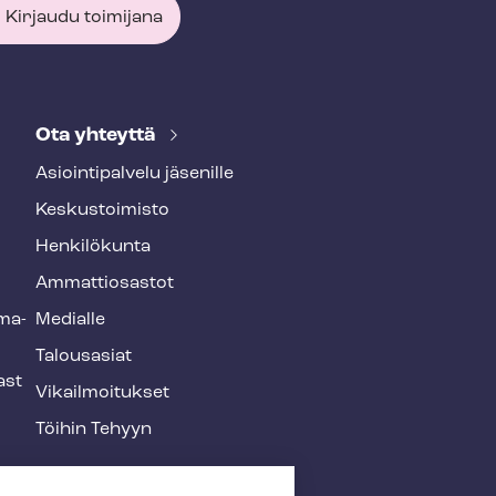
Kirjaudu toimijana
Ota yhteyttä
Asioin­ti­pal­ve­lu jäsenille
Keskustoimisto
Henkilökunta
Ammattiosastot
­ma­
Medialle
Talousasiat
ast
Vi­kail­moi­tuk­set
Töihin Tehyyn