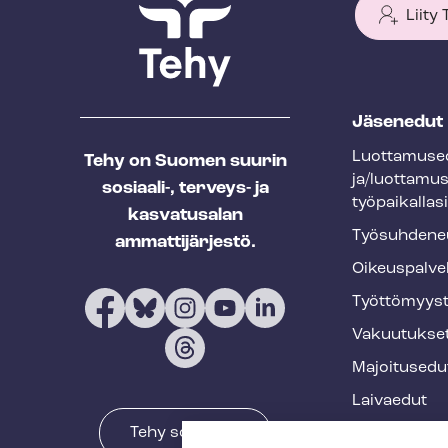
Liity
T
Jäsenedut
e
Luot­ta­muse­
Tehy on Suomen suurin
h
ja/luottamu
sosiaali-, terveys- ja
y
työpaikallasi
kasvatusalan
f
Työ­suh­de­ne
ammattijärjestö.
o
Oikeuspalve
o
Työt­tö­myys­
t
Vakuutukse
e
Majoitusedu
r
Laivaedut
Tehy somessa
Terveys- ja 