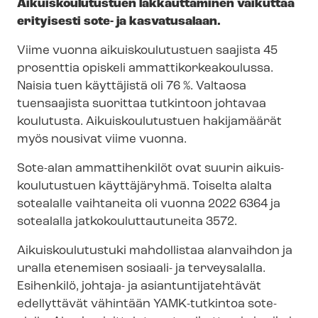
Ai­kuis­kou­lu­tus­tuen lakkauttaminen vaikuttaa
erityisesti sote- ja kasvatusalaan.
Viime vuonna ai­kuis­kou­lu­tus­tuen saajista 45
prosenttia opiskeli am­mat­ti­kor­kea­kou­lus­sa.
Naisia tuen käyttäjistä oli 76 %. Valtaosa
tuensaajista suorittaa tutkintoon johtavaa
koulutusta. Ai­kuis­kou­lu­tus­tuen hakijamäärät
myös nousivat viime vuonna.
Sote-alan ammattihenkilöt ovat suurin ai­kuis­
kou­lu­tus­tuen käyttäjäryhmä. Toiselta alalta
sotealalle vaihtaneita oli vuonna 2022 6364 ja
sotealalla jat­ko­kou­lut­tau­tu­nei­ta 3572.
Ai­kuis­kou­lu­tus­tu­ki mahdollistaa alanvaihdon ja
uralla etenemisen sosiaali- ja terveysalalla.
Esihenkilö, johtaja- ja asian­tun­ti­ja­teh­tä­vät
edellyttävät vähintään YAMK-tutkintoa sote-