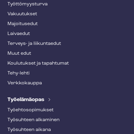
o
Työt­tö­myys­tur­va
t
Vakuutukset
e
Majoitusedut
r
Laivaedut
Terveys- ja liikuntaedut
Muut edut
Koulutukset ja tapahtumat
Tehy-lehti
Verkkokauppa
Työelämäopas
Työ­eh­to­so­pi­muk­set
Työsuhteen alkaminen
Työsuhteen aikana