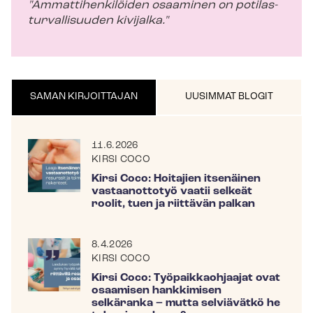
"Am­mat­ti­hen­ki­löi­den osaaminen on po­ti­las­
tur­val­li­suu­den kivijalka."
SAMAN KIRJOITTAJAN
UUSIMMAT BLOGIT
11.6.2026
KIRSI COCO
Kirsi Coco: Hoitajien itsenäinen
vastaanottotyö vaatii selkeät
roolit, tuen ja riittävän palkan
8.4.2026
KIRSI COCO
Kirsi Coco: Työpaikkaohjaajat ovat
osaamisen hankkimisen
selkäranka – mutta selviävätkö he