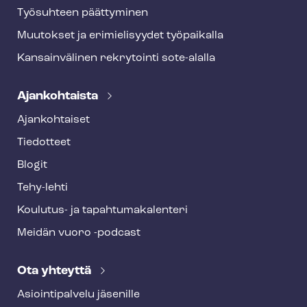
Työsuhteen päättyminen
Muutokset ja erimielisyydet työpaikalla
Kansainvälinen rekrytointi sote-alalla
Ajankohtaista
Ajankohtaiset
Tiedotteet
Blogit
Tehy-lehti
Koulutus- ja ta­pah­tu­ma­ka­len­te­ri
Meidän vuoro -podcast
Ota yhteyttä
Asioin­ti­pal­ve­lu jäsenille