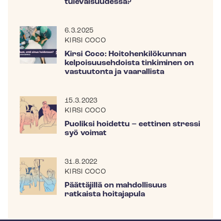
tulevaisuudessa?
6.3.2025
KIRSI COCO
Kirsi Coco: Hoi­to­hen­ki­lö­kun­nan
kel­poi­suuseh­dois­ta tinkiminen on
vastuutonta ja vaarallista
15.3.2023
KIRSI COCO
Puoliksi hoidettu – eettinen stressi
syö voimat
31.8.2022
KIRSI COCO
Päättäjillä on mahdollisuus
ratkaista hoitajapula