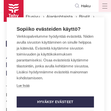
Hyppää
Haku
Op
pääsisältöön
ma
Etusivu
Ajankohtaista
Blogit
na
Ai­kuis­kou­lu­tus­tuen lakkauttaminen on kuin kirsikka kakun päällä
Sopiiko evästeiden käyttö?
Verkkopalvelumme hyödyntää evästeitä. Niiden
avulla sivuston käyttäminen on sinulle helppoa
19.9.2023 | 8:52
BLOGI
ja kätevää. Evästeitä käytämme sivuston
toimivuuden ja käyttökokemuksen
Ai­kuis­kou­lu­tus­tuen
parantamiseksi. Osaa evästeistä käytämme
lakkauttaminen on kuin
tilastointiin, jonka avulla kehitämme sivustoa.
Lisäksi hyödynnämme evästeitä mainonnan
kirsikka kakun päällä
kohdistamiseen.
Lue lisää
Tehy järjestää 20.9. kello 16 Helsingissä
Rautatientorilla mielenosoituksen
”Hallitus vie meiltä rahat ja oikeudet”.
HYVÄKSY EVÄSTEET
Meillä on monia syitä minkä vuoksi