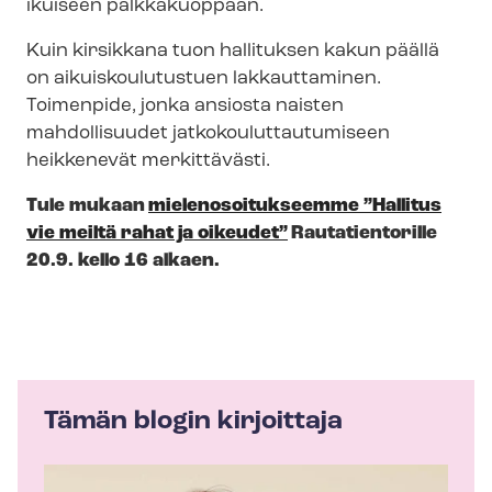
ikuiseen palkkakuoppaan.
Kuin kirsikkana tuon hallituksen kakun päällä
on ai­kuis­kou­lu­tus­tuen lakkauttaminen.
Toimenpide, jonka ansiosta naisten
mahdollisuudet jat­ko­kou­lut­tau­tu­mi­seen
heikkenevät merkittävästi.
Tule mukaan
mie­le­no­soi­tuk­seem­me ”Hallitus
vie meiltä rahat ja oikeudet”
Rautatientorille
20.9. kello 16 alkaen.
Tämän blogin kirjoittaja
K