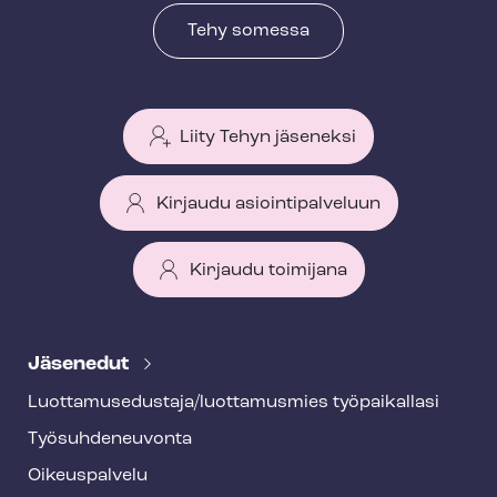
Tehy somessa
Liity Tehyn jäseneksi
Kirjaudu asiointipalveluun
Kirjaudu toimijana
T
e
Jäsenedut
h
Luot­ta­muse­dus­ta­ja/luottamusmies työpaikallasi
y
Työ­suh­de­neu­von­ta
f
o
Oikeuspalvelu