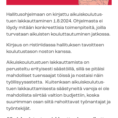
Hallitusohjelmaan on kirjattu ai­kuis­kou­lu­tus­
tuen lakkauttaminen 1.8.2024. Ohjelmasta ei
löydy mitään konkreettisia toimenpiteitä, joilla
turvataan aikuisten kouluttautuminen jatkossa.
Kirjaus on ristiriidassa hallituksen tavoitteen
koulutustason noston kanssa.
Ai­kuis­kou­lu­tus­tuen lakkauttamista on
perusteltu erityisesti säästöillä, sillä se pitäisi
mahdolliset tuensaajat töissä ja nostaisi näin
työllisyysastetta. Kuitenkaan ai­kuis­kou­lu­tus­
tuen lakkauttamisesta säästyneitä varoja ei ole
mahdollista siirtää valtion budjettiin, koska
suurimman osan siitä rahoittavat työnantajat ja
työntekijät.