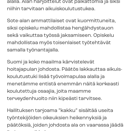
alalla. Alan harjoittelut ovat palkattomia ja siksi
niihin tarvitaan ai­kuis­kou­lu­tus­tu­kea.
Sote-alan ammattilaiset ovat kuormittuneita,
siksi opiskelu mahdollistaa hengähdystauon
sekä vaikuttaa työssä jaksamiseen. Opiskelu
mahdollistaa myös toisenlaiset työtehtävät
samalla työnantajalla.
Suomi ja koko maailma kärvistelevät
hoitajapulan johdosta. Päätös lakkauttaa ai­kuis­
kou­lu­tus­tu­ki lisää työvoimapulaa alalla ja
menetämme entistä enemmän näitä korkeasti
koulutettuja osaajia, joita maamme
terveydenhuolto niin kipeästi tarvitsee.
Hallituksen tarjoama ”kakku” sisältää useita
työntekijöiden oikeuksien heikennyksiä ja
päätöksiä, joiden johdosta ala on vaarassa jäädä