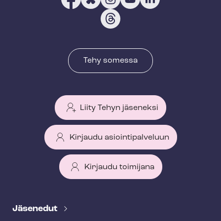
Tehy somessa
Liity Tehyn jäseneksi
Kirjaudu asiointipalveluun
Kirjaudu toimijana
T
e
Jäsenedut
h