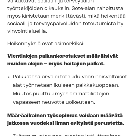
vaikuttavat sosiaali- ja terveysalan
työntekijöiden oikeuksiin. Sote-alan rahoitusta
myös kiristetään merkittävästi, mikä heikentää
sosiaali- ja ter­veys­pal­ve­lui­den toteutumista hy­
vin­voin­tia­lueil­la.
Heikennyksiä ovat esimerkiksi:
Vientialojen palkankorotukset määräisivät
muiden alojen – myös hoitajien palkat.
Palkkatasa-arvo ei toteudu vaan naisvaltaiset
alat työnnetään ikuiseen palkkakuoppaan.
Muutos puuttuu myös ammattiliittojen
vapaaseen neu­vot­te­luoi­keu­teen.
Määräaikainen työsopimus voidaan määrätä
jatkossa vuodeksi ilman erityistä perustetta.