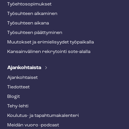
Työ­eh­to­so­pi­muk­set
Työsuhteen alkaminen
Työsuhteen aikana
Työsuhteen päättyminen
Muutokset ja erimielisyydet työpaikalla
Kansainvälinen rekrytointi sote-alalla
Ajankohtaista
Ajankohtaiset
Tiedotteet
Blogit
Tehy-lehti
Koulutus- ja ta­pah­tu­ma­ka­len­te­ri
Meidän vuoro -podcast