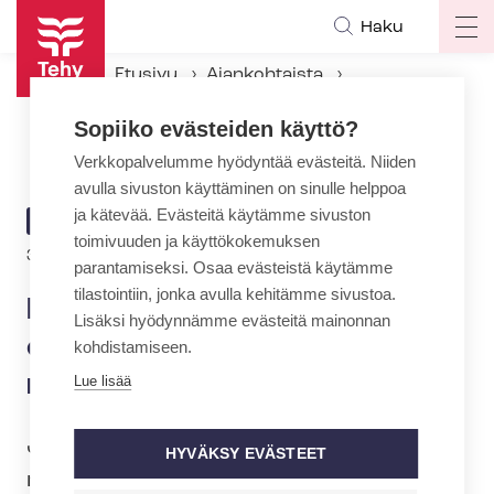
Hyppää
Haku
Op
pääsisältöön
ma
Etusivu
Ajankohtaista
na
Ajankohtaiset Tehyssä
Sopiiko evästeiden käyttö?
Hallitus vie meiltä rahat ja oikeudet – osallistu mielenosoitukseen!
Verkkopalvelumme hyödyntää evästeitä. Niiden
avulla sivuston käyttäminen on sinulle helppoa
ja kätevää. Evästeitä käytämme sivuston
ARTIKKELIN
AJANKOHTAISTA
toimivuuden ja käyttökokemuksen
KATEGORIA
31.8.2023 | 14:30
parantamiseksi. Osaa evästeistä käytämme
tilastointiin, jonka avulla kehitämme sivustoa.
Hallitus vie meiltä rahat ja
Lisäksi hyödynnämme evästeitä mainonnan
oikeudet – osallistu
kohdistamiseen.
mielenosoitukseen!
Lue lisää
Järjestämme sote-alan pelastamiseksi
HYVÄKSY EVÄSTEET
mielenosoituksen keskiviikkona