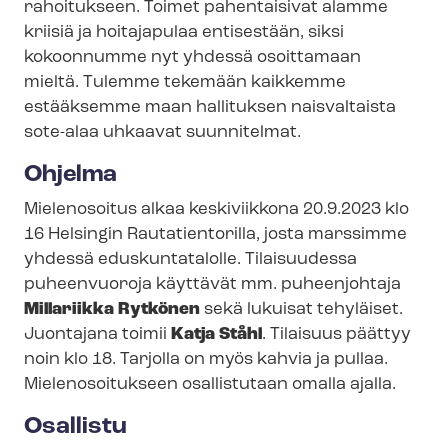
rahoitukseen. Toimet pahentaisivat alamme
kriisiä ja hoitajapulaa entisestään, siksi
kokoonnumme nyt yhdessä osoittamaan
mieltä. Tulemme tekemään kaikkemme
estääksemme maan hallituksen naisvaltaista
sote-alaa uhkaavat suunnitelmat.
Ohjelma
Mielenosoitus alkaa keskiviikkona 20.9.2023 klo
16 Helsingin Rautatientorilla, josta marssimme
yhdessä eduskuntatalolle. Tilaisuudessa
puheenvuoroja käyttävät mm. puheenjohtaja
Millariikka Rytkönen
sekä lukuisat tehyläiset.
Juontajana toimii
Katja Ståhl
. Tilaisuus päättyy
noin klo 18. Tarjolla on myös kahvia ja pullaa.
Mielenosoitukseen osallistutaan omalla ajalla.
Osallistu