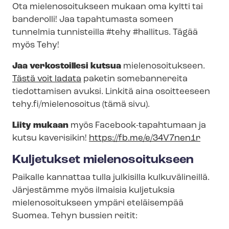
Ota mielenosoitukseen mukaan oma kyltti tai
banderolli! Jaa tapahtumasta someen
tunnelmia tunnisteilla #tehy #hallitus. Tägää
myös Tehy!
Jaa verkostoillesi kutsua
mielenosoitukseen.
Tästä voit ladata
paketin somebannereita
tiedottamisen avuksi. Linkitä aina osoitteeseen
tehy.fi/mielenosoitus (tämä sivu).
Liity mukaan
myös Facebook-​tapahtumaan ja
kutsu kaverisikin!
https://fb.me/e/34V7nen1r
Kuljetukset mielenosoitukseen
Paikalle kannattaa tulla julkisilla kulkuvälineillä.
Järjestämme myös ilmaisia kuljetuksia
mielenosoitukseen ympäri eteläisempää
Suomea. Tehyn bussien reitit: