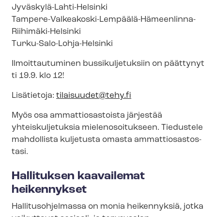
Jyväskylä-​Lahti-Helsinki
Tampere-​Valkeakoski-Lempäälä-Hämeenlinna-
Riihimäki-Helsinki
Turku-​Salo-Lohja-Helsinki
Ilmoittautuminen bussikuljetuksiin on päättynyt
ti 19.9. klo 12!
Lisätietoja:
tilaisuudet@tehy.fi
Myös osa ammattiosastoista järjestää
yhteiskuljetuksia mielenosoitukseen. Tiedustele
mahdollista kuljetusta omasta am­mat­tio­sas­tos­
ta­si.
Hallituksen kaavailemat
heikennykset
Hal­li­tus­oh­jel­mas­sa on monia heikennyksiä, jotka