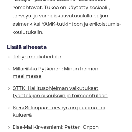
romahtavat. Tukea on käytetty sosiaali-,
terveys- ja var­hais­kas­va­tusa­lal­la paljon
esimerkiksi YAMK-tutkintoon ja eri­kois­tu­mis­
kou­lu­tuk­siin.
Lisää aiheesta
Tehyn mediatiedote
Millariikka Rytkönen: Minun heimoni
maailmassa
STTK: Hallitusohjelman vaikutukset
työntekijän oikeuksiin ja toimeentuloon
Kirsi Sillanpää: Terveys on pääoma - ei
kuluerä
Else-Mai Kirvesniemi: Petteri Orpon