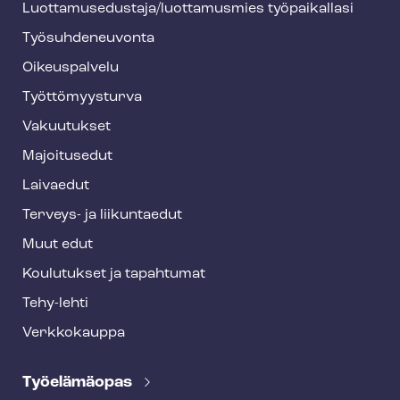
Luot­ta­muse­dus­ta­ja/luottamusmies työpaikallasi
y
Työ­suh­de­neu­von­ta
f
o
Oikeuspalvelu
o
Työt­tö­myys­tur­va
t
Vakuutukset
e
Majoitusedut
r
Laivaedut
Terveys- ja liikuntaedut
Muut edut
Koulutukset ja tapahtumat
Tehy-lehti
Verkkokauppa
Työelämäopas