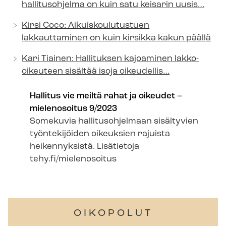
hallitusohjelma on kuin satu keisarin uusis…
Kirsi Coco: Ai­kuis­kou­lu­tus­tuen
lakkauttaminen on kuin kirsikka kakun päällä
Kari Tiainen: Hallituksen kajoaminen lakko-
oikeuteen sisältää isoja oikeudellis…
Hallitus vie meiltä rahat ja oikeudet –
mielenosoitus 9/2023
Somekuvia hallitusohjelmaan sisältyvien
työntekijöiden oikeuksien rajuista
heikennyksistä. Lisätietoja
tehy.fi/mielenosoitus
OIKOPOLUT