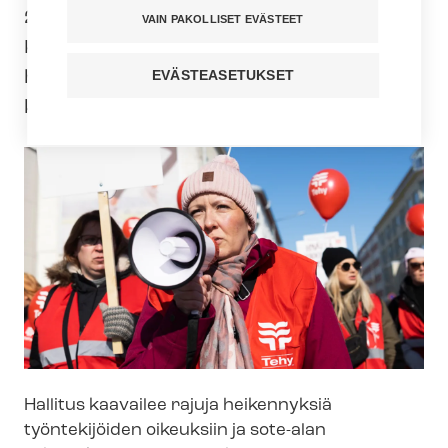
20.9.2023 Helsingin Rautatientorilla.
VAIN PAKOLLISET EVÄSTEET
Kutsumme kaikki alan tulevaisuudesta
huolestuneet tehyläiset ja muut
EVÄSTEASETUKSET
kansalaiset mukaan!
Hallitus kaavailee rajuja heikennyksiä
työntekijöiden oikeuksiin ja sote-alan