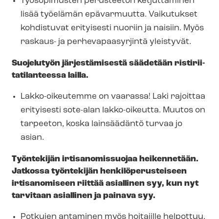
Työsopimusten perusteeton ketjuttaminen
lisää työelämän epävarmuutta. Vaikutukset
kohdistuvat erityisesti nuoriin ja naisiin. Myös
raskaus- ja per­he­va­paa­syr­jin­tä yleistyvät.
Suojelutyön järjestämisestä säädetään ris­ti­rii­
ta­ti­lan­tees­sa lailla.
Lakko-oikeutemme on vaarassa! Laki rajoittaa
erityisesti sote-alan lakko-oikeutta. Muutos on
tarpeeton, koska lainsäädäntö turvaa jo
asian.
Työntekijän irtisanomissuojaa heikennetään.
Jatkossa työntekijän hen­ki­lö­pe­rus­tei­seen
irtisanomiseen riittää asiallinen syy, kun nyt
tarvitaan asiallinen ja painava syy.
Potkujen antaminen myös hoitajille helpottuu.