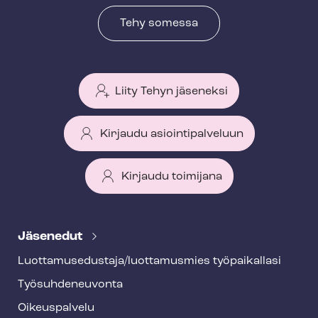
Tehy somessa
Liity Tehyn jäseneksi
Kirjaudu asiointipalveluun
Kirjaudu toimijana
T
e
Jäsenedut
h
Luot­ta­muse­dus­ta­ja/luottamusmies työpaikallasi
y
Työ­suh­de­neu­von­ta
f
o
Oikeuspalvelu