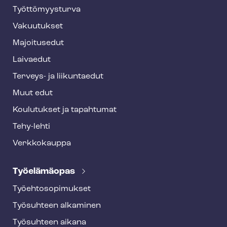
o
Työt­tö­myys­tur­va
t
Vakuutukset
e
Majoitusedut
r
Laivaedut
Terveys- ja liikuntaedut
Muut edut
Koulutukset ja tapahtumat
Tehy-lehti
Verkkokauppa
Työelämäopas
Työ­eh­to­so­pi­muk­set
Työsuhteen alkaminen
Työsuhteen aikana