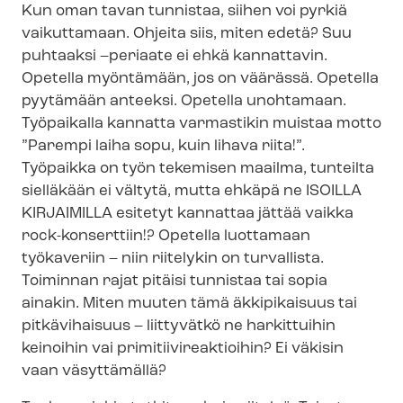
Kun oman tavan tunnistaa, siihen voi pyrkiä
vaikuttamaan. Ohjeita siis, miten edetä? Suu
puhtaaksi –periaate ei ehkä kannattavin.
Opetella myöntämään, jos on väärässä. Opetella
pyytämään anteeksi. Opetella unohtamaan.
Työpaikalla kannatta varmastikin muistaa motto
”Parempi laiha sopu, kuin lihava riita!”.
Työpaikka on työn tekemisen maailma, tunteilta
sielläkään ei vältytä, mutta ehkäpä ne ISOILLA
KIRJAIMILLA esitetyt kannattaa jättää vaikka
rock-konserttiin!? Opetella luottamaan
työkaveriin – niin riitelykin on turvallista.
Toiminnan rajat pitäisi tunnistaa tai sopia
ainakin. Miten muuten tämä äkkipikaisuus tai
pitkävihaisuus – liittyvätkö ne harkittuihin
keinoihin vai pri­mi­tii­vi­reak­tioi­hin? Ei väkisin
vaan väsyttämällä?