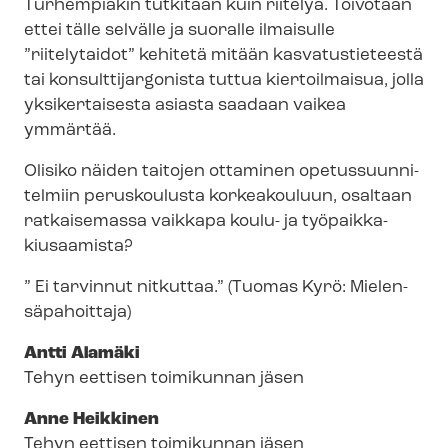
Turhempiakin tutkitaan kuin riitelyä. Toivotaan
ettei tälle selvälle ja suoralle ilmaisulle
”riitelytaidot” kehitetä mitään kasvatustieteestä
tai kon­sult­ti­jar­go­nis­ta tuttua kiertoilmaisua, jolla
yksikertaisesta asiasta saadaan vaikea
ymmärtää.
Olisiko näiden taitojen ottaminen ope­tus­suun­ni­
tel­miin peruskoulusta korkeakouluun, osaltaan
ratkaisemassa vaikkapa koulu- ja työ­paik­ka­
kiusaa­mis­ta?
” Ei tarvinnut nitkuttaa.” (Tuomas Kyrö: Mie­len­
sä­pa­hoit­ta­ja)
Antti Alamäki
Tehyn eettisen toimikunnan jäsen
Anne Heikkinen
Tehyn eettisen toimikunnan jäsen