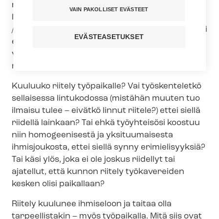
määritelmiä, riitelytaitojen haarukka on varsin
VAIN PAKOLLISET EVÄSTEET
lavea. Se asettuu jonnekin ”savo-karjalaisen
/perisuomalaisen pottuilun” (jota osa ihmisistä ei
EVÄSTEASETUKSET
edes huomaa sellaiseksi) ja pitkälle vietyjen
väittely- ja vi­han­hal­lin­ta­tai­to­jen (”anger-
management”) välimaastoon.
Kuuluuko riitely työpaikalle? Vai työskenteletkö
sellaisessa lintukodossa (mistähän muuten tuo
ilmaisu tulee – eivätkö linnut riitele?) ettei siellä
riidellä lainkaan? Tai ehkä työyhteisösi koostuu
niin homogeenisestä ja yksituumaisesta
ihmisjoukosta, ettei siellä synny erimielisyyksiä?
Tai käsi ylös, joka ei ole joskus riidellyt tai
ajatellut, että kunnon riitely työkavereiden
kesken olisi paikallaan?
Riitely kuulunee ihmiseloon ja taitaa olla
tarpeellistakin – myös työpaikalla. Mitä siis ovat