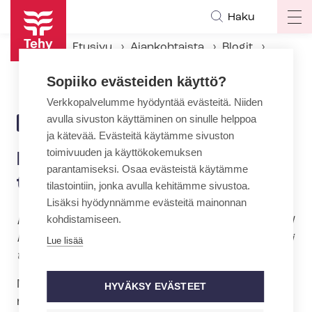
Hyppää
Haku
Op
pääsisältöön
ma
Etusivu
Ajankohtaista
Blogit
na
Riitelytaidot – osa työelämätaitoja?
Sopiiko evästeiden käyttö?
Verkkopalvelumme hyödyntää evästeitä. Niiden
avulla sivuston käyttäminen on sinulle helppoa
30.11.2014 | 22:00
BLOGI
ja kätevää. Evästeitä käytämme sivuston
toimivuuden ja käyttökokemuksen
Riitelytaidot – osa
parantamiseksi. Osaa evästeistä käytämme
työelämätaitoja?
tilastointiin, jonka avulla kehitämme sivustoa.
Lisäksi hyödynnämme evästeitä mainonnan
kohdistamiseen.
Kamppailla, keskustella, kiistää, kiistellä, kinastel
la, rähistä, rettelöidä, riidellä, tapella, torailla, väi
Lue lisää
tellä, väitellä raivokkaasti.
Mitä on riitely? Jos tulkitsemme noita edellä
HYVÄKSY EVÄSTEET
mainittuja net­ti­sa­na­kir­jois­ta napattuja