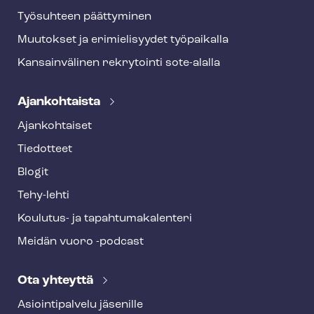
Työsuhteen päättyminen
Muutokset ja erimielisyydet työpaikalla
Kansainvälinen rekrytointi sote-alalla
Ajankohtaista
Ajankohtaiset
Tiedotteet
Blogit
Tehy-lehti
Koulutus- ja ta­pah­tu­ma­ka­len­te­ri
Meidän vuoro -podcast
Ota yhteyttä
Asioin­ti­pal­ve­lu jäsenille