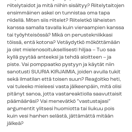
riitelytaidot ja mitä niihin sisältyy? Riitelytaitojen
ensimmäinen askel on tunnistaa oma tapa
riidellä. Miten siis riitelet? Riiteletkö läheisten
kanssa samalla tavalla kuin vieraampien kanssa
tai työyhteisössä? Mikä on perustekniikkasi
töissä, entä kotona? Vetäydytkö mököttämään
ja olet mie­le­no­soi­tuk­sel­li­ses­ti hiljaa – Tuo saa
kyllä pyytää anteeksi ja tehdä aloitteen – ja
piste. Vai pomppaatko pystyyn ja käytät niin
sanotusti SUURIA KIRJAIMIA, joiden avulla tukit
sekä ilmatilan että toisen suun? Reagoitko heti,
vai tuleeko mieleesi vasta jälkeenpäin, mitä olisi
pitänyt sanoa, jotta vastareaktiolla saavuttaisit
päämääräsi? Vai menevätkö ”vastustajasi”
argumentit ylitsesi huomiotta tai liukuu pois
kuin vesi hanhen selästä, jättämättä mitään
jälkeä?