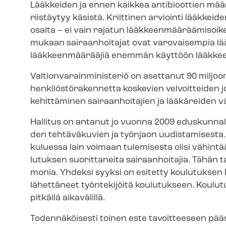
Lääkkeiden ja ennen kaikkea antibioottien määr
riistäytyy käsistä. Kriittinen arviointi lääkkei
osalta – ei vain rajatun lääk­keen­mää­rää­mi­so
mukaan sairaanhoitajat ovat varovaisempia lä
lääkkeenmäärääjiä enemmän käyttöön lääkkee
Val­tion­va­rain­mi­nis­te­riö on asettanut 90 mi
hen­ki­lös­tö­ra­ken­net­ta koskevien velvoitteiden 
kehittäminen sairaanhoitajien ja lääkäreiden väl
Hallitus on antanut jo vuonna 2009 eduskunnalle
den tehtäväkuvien ja työnjaon uudistamisesta. 
kuluessa lain voimaan tulemisesta olisi vähintä
lu­tuk­sen suorittaneita sairaanhoitajia. Tähän 
monia. Yhdeksi syyksi on esitetty koulutuksen k
lähettäneet työntekijöitä koulutukseen. Koulu
pitkällä aikavälillä.
Todennäköisesti toinen este tavoitteeseen pä