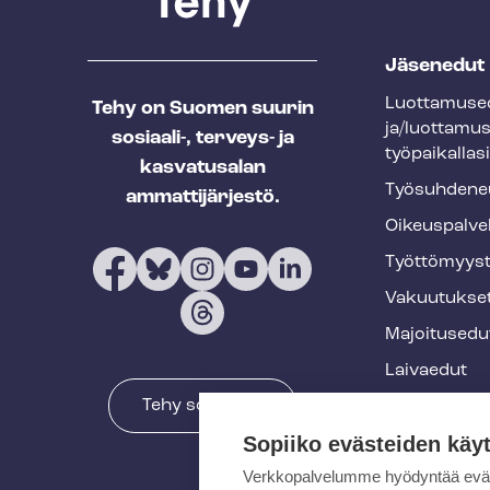
T
Jäsenedut
e
Luot­ta­muse­
Tehy on Suomen suurin
h
ja/luottamu
sosiaali-, terveys- ja
y
työpaikallasi
kasvatusalan
f
Työ­suh­de­ne
ammattijärjestö.
o
Oikeuspalve
o
Työt­tö­myys­
t
Vakuutukse
e
Majoitusedu
r
Laivaedut
Tehy somessa
Terveys- ja 
Sopiiko evästeiden käy
Muut edut
Verkkopalvelumme hyödyntää eväste
Koulutukset 