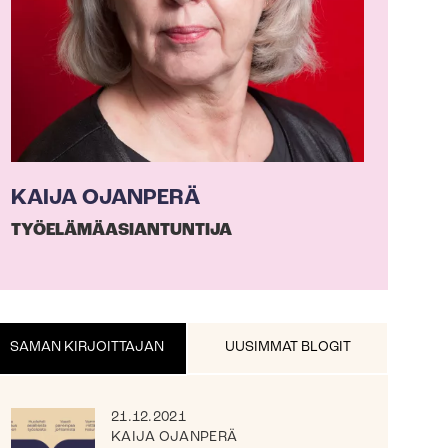
KAIJA OJANPERÄ
TYÖ­ELÄ­MÄ­ASIAN­TUN­TI­JA
SAMAN KIRJOITTAJAN
UUSIMMAT BLOGIT
21.12.2021
KAIJA OJANPERÄ