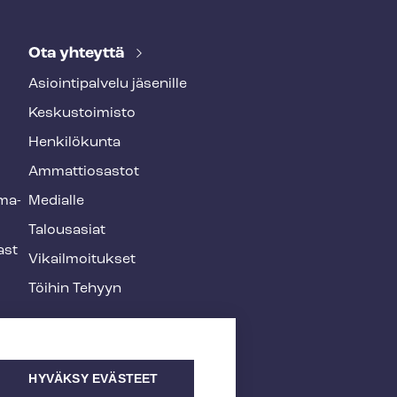
Ota yhteyttä
Asioin­ti­pal­ve­lu jäsenille
Keskustoimisto
Henkilökunta
Ammattiosastot
­ma­
Medialle
Talousasiat
ast
Vi­kail­moi­tuk­set
Töihin Tehyyn
HYVÄKSY EVÄSTEET