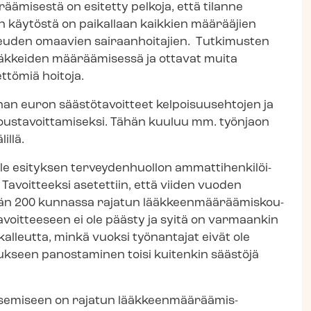
äämisestä on esitetty pelkoja, että tilanne
den käytöstä on paikallaan kaikkien määrääjien
i­keu­den omaavien sairaanhoitajien. Tutkimusten
äkkeiden määräämisessä ja ottavat muita
ttömiä hoitoja.
ljoonan euron säästötavoitteet kelpoisuusehtojen ja
jous­ta­voit­ta­mi­sek­si. Tähän kuuluu mm. työnjaon
illä.
 esityksen terveydenhuollon am­mat­ti­hen­ki­löi­
Tavoitteeksi asetettiin, että viiden vuoden
än 200 kunnassa rajatun lääk­keen­mää­rää­mis­kou­
tavoitteeseen ei ole päästy ja syitä on varmaankin
alleutta, minkä vuoksi työnantajat eivät ole
tukseen panostaminen toisi kuitenkin säästöjä
äsemiseen on rajatun lääkkeenmääräämis-​