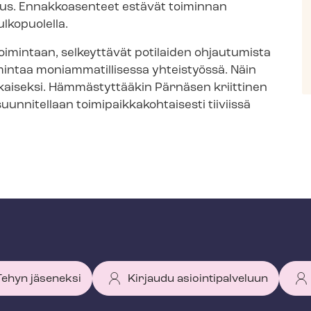
uus. Ennakkoasenteet estävät toiminnan
ulkopuolella.
 toimintaan, selkeyttävät potilaiden ohjautumista
ntaa mo­niam­ma­til­li­ses­sa yhteistyössä. Näin
ikaiseksi. Hämmästyttääkin Pärnäsen kriittinen
itellaan toi­mi­paik­ka­koh­tai­ses­ti tiiviissä
 Tehyn jäseneksi
Kirjaudu asiointipalveluun