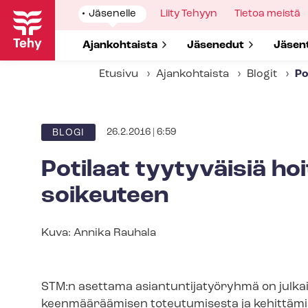
Hyppää
Show
Jäsenelle
Show
Liity Tehyyn
Show
Tietoa meistä
pääsisältöön
submenu
submenu
submenu
for
for
for
Show submenu for
Ajankohtaista
Show submenu for
Jäsenedut
Show 
Jäsen
Etusivu
Ajankohtaista
Blogit
Po
26.2.2016 | 6:59
BLOGI
Potilaat tyytyväisiä hoi
soi­keu­teen
Kuvateksti
Kuva: Annika Rauhala
STM:n asettama asian­tun­ti­ja­työ­ryh­mä on jul
keen­mää­rää­mi­sen toteutumisesta ja ke­hit­tä­mi­