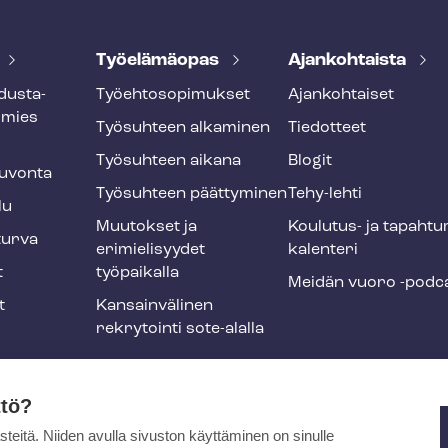
Työelämäopas
Ajankohtaista
dus­ta­
Työ­eh­to­so­pi­muk­set
Ajankohtaiset
smies
Työsuhteen alkaminen
Tiedotteet
Työsuhteen aikana
Blogit
u­von­ta
Työsuhteen päättyminen
Tehy-lehti
lu
Muutokset ja
Koulutus- ja ta­pah­tu
tur­va
erimielisyydet
ka­len­te­ri
t
työpaikalla
Meidän vuoro -podc
t
Kansainvälinen
rekrytointi sote-alalla
liikuntaedut
ttö?
itä. Niiden avulla sivuston käyttäminen on sinulle
ja