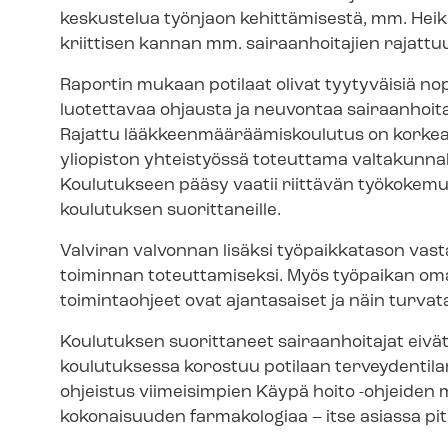
keskustelua työnjaon kehittämisestä, mm. Heikk
kriittisen kannan mm. sairaanhoitajien rajattuun
Raportin mukaan potilaat olivat tyytyväisiä no
luotettavaa ohjausta ja neuvontaa sairaanhoitaj
Rajattu lääk­keen­mää­rää­mis­kou­lu­tus on korkea
yliopiston yhteistyössä toteuttama valtakunnall
Koulutukseen pääsy vaatii riittävän työkokem
koulutuksen suorittaneille.
Valviran valvonnan lisäksi työpaikkatason vast
toiminnan toteuttamiseksi. Myös työpaikan om
toimintaohjeet ovat ajantasaiset ja näin turvat
Koulutuksen suorittaneet sairaanhoitajat eivät ol
koulutuksessa korostuu potilaan terveydentilan
ohjeistus viimeisimpien Käypä hoito -ohjeiden m
kokonaisuuden farmakologiaa – itse asiassa pitkä