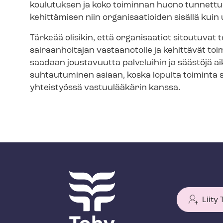
koulutuksen ja koko toiminnan huono tunnett
kehittämisen niin organisaatioiden sisällä kuin 
Tärkeää olisikin, että organisaatiot sitoutuvat
sairaanhoitajan vastaanotolle ja kehittävät toimi
saadaan joustavuutta palveluihin ja säästöjä a
suhtautuminen asiaan, koska lopulta toiminta suunn
yhteistyössä vastuulääkärin kanssa.
Liity