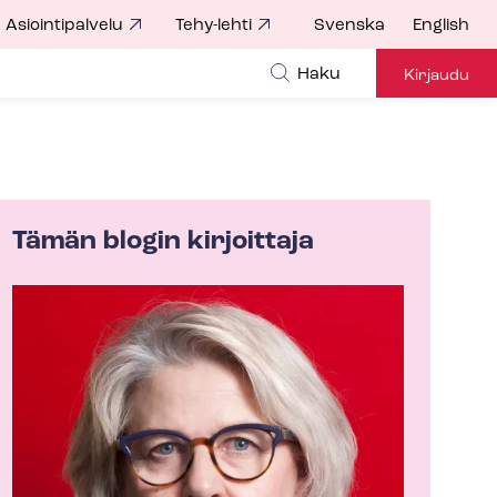
Asiointipalvelu
Tehy-lehti
Svenska
English
Haku
Kirjaudu
Tämän blogin kirjoittaja