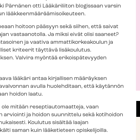
i Pärnänen otti Lääkäriliiton blogissaan varsin
a
 lääk­keen­mää­rää­mi­soi­keu­teen.
j
a
peaan hoitoon pääsyyn sekä siihen, että saivat
an vastaanotolla. Ja miksi eivät olisi saaneet?
tasoinen ja vaativa am­mat­ti­kor­kea­kou­lun ja
iset kriteerit täyttävä lisäkoulutus.
uksen. Valvira myöntää erikoispätevyyden
aava lääkäri antaa kirjallisen määräyksen
avalvonnan avulla huolehditaan, että käytännön
aan hoidon laatu.
e mitään re­sep­ti­au­to­maat­te­ja, vaan
 arviointi ja hoidon suunnittelu sekä kotihoidon
ukaisesti. Koulutus sisältää laajan
lti saman kuin lääketieteen opiskelijoilla.