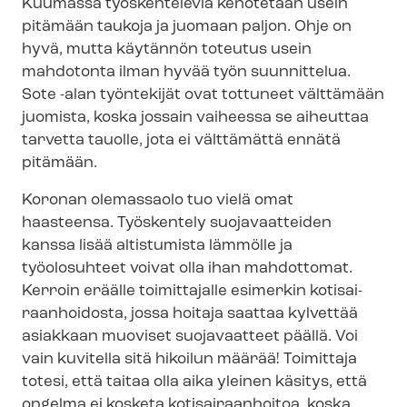
Kuumassa työskenteleviä kehotetaan usein
pitämään taukoja ja juomaan paljon. Ohje on
hyvä, mutta käytännön toteutus usein
mahdotonta ilman hyvää työn suunnittelua.
Sote -alan työntekijät ovat tottuneet välttämään
juomista, koska jossain vaiheessa se aiheuttaa
tarvetta tauolle, jota ei välttämättä ennätä
pitämään.
Koronan olemassaolo tuo vielä omat
haasteensa. Työskentely suojavaatteiden
kanssa lisää altistumista lämmölle ja
työolosuhteet voivat olla ihan mahdottomat.
Kerroin eräälle toimittajalle esimerkin ko­ti­sai­
raan­hoi­dos­ta, jossa hoitaja saattaa kylvettää
asiakkaan muoviset suojavaatteet päällä. Voi
vain kuvitella sitä hikoilun määrää! Toimittaja
totesi, että taitaa olla aika yleinen käsitys, että
ongelma ei kosketa kotisairaanhoitoa, koska