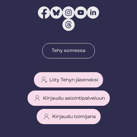
Tehy somessa
Liity Tehyn jäseneksi
Kirjaudu asiointipalveluun
Kirjaudu toimijana
T