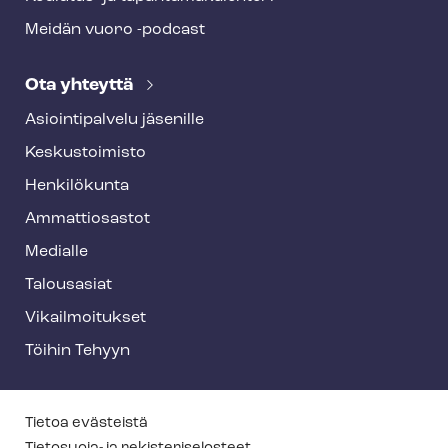
Meidän vuoro -podcast
Ota yhteyttä
Asioin­ti­pal­ve­lu jäsenille
Keskustoimisto
Henkilökunta
Ammattiosastot
Medialle
Talousasiat
Vi­kail­moi­tuk­set
Töihin Tehyyn
T
Tietoa evästeistä