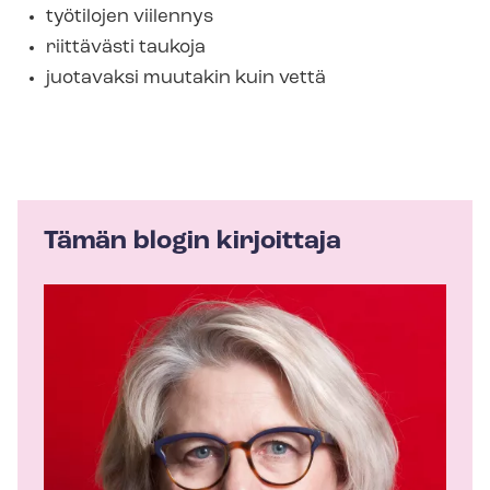
työtilojen viilennys
riittävästi taukoja
juotavaksi muutakin kuin vettä
Tämän blogin kirjoittaja
K
i
r
j
o
i
t
t