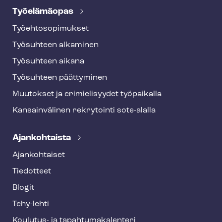
Työelämäopas
Työ­eh­to­so­pi­muk­set
Työsuhteen alkaminen
Työsuhteen aikana
Työsuhteen päättyminen
Muutokset ja erimielisyydet työpaikalla
Kansainvälinen rekrytointi sote-alalla
Ajankohtaista
Ajankohtaiset
Tiedotteet
Blogit
Tehy-lehti
Koulutus- ja ta­pah­tu­ma­ka­len­te­ri