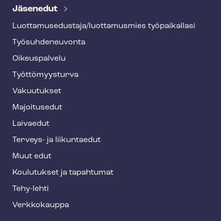
e
Jäsenedut
h
Luot­ta­muse­dus­ta­ja/luottamusmies työpaikallasi
y
Työ­suh­de­neu­von­ta
f
o
Oikeuspalvelu
o
Työt­tö­myys­tur­va
t
Vakuutukset
e
Majoitusedut
r
Laivaedut
Terveys- ja liikuntaedut
Muut edut
Koulutukset ja tapahtumat
Tehy-lehti
Verkkokauppa