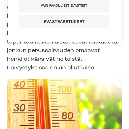
VAIN PAKOLLISET EVÄSTEET
on kuitenkin toinenkin puoli. Kesä ja
lämmin lisää terveydenhuollon
EVÄSTEASETUKSET
palveluiden tarvetta. Lämmin ilma saa
ihmiset liikkeelle, jolloin myös sattuu ja
tapahtuu kaikenlaista. Useat iäkkäät tai
jonkun perussairauden omaavat
henkilöt kärsivät helteistä.
Päivystyksissä onkin ollut kiire.