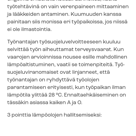
työtehtävinä on vain verenpaineen mittaaminen
ja lääkkeiden antaminen. Kuumuuden kanssa
painitaan siis monissa eri työpaikoissa, jos niissä
ei ole ilmastointia.
Työnantajan työ­suo­je­lu­vel­voit­tee­seen kuuluu
selvittää työn aiheuttamat terveysvaarat. Kun
vaarojen arvioinnissa nousee esille mahdollinen
lämpöaltistuminen, vaatii se toimenpiteitä. Työ­
suo­je­lu­vi­ran­omai­set ovat linjanneet, että
työnantajan on ryhdyttävä työolojen
parantamiseen erityisesti, kun työpaikan ilman
lämpötila ylittää 28 °C. En­nal­taeh­käi­se­mi­nen on
tässäkin asiassa kaiken A ja O.
3 pointtia lämpöolojen hallitsemiseksi: