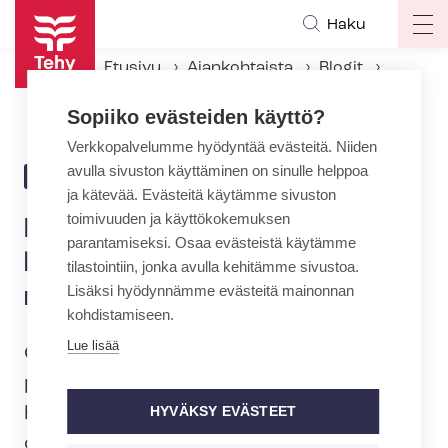
Hyppää
Haku
Op
pääsisältöön
ma
Etusivu
Ajankohtaista
Blogit
na
Hoitajilla on töissä liian kuuma, missä viipyvät ratkaisut?
Sopiiko evästeiden käyttö?
Verkkopalvelumme hyödyntää evästeitä. Niiden
avulla sivuston käyttäminen on sinulle helppoa
15.7.2021 | 10:27
BLOGI
ja kätevää. Evästeitä käytämme sivuston
toimivuuden ja käyttökokemuksen
Hoitajilla on töissä liian
parantamiseksi. Osaa evästeistä käytämme
kuuma, missä viipyvät
tilastointiin, jonka avulla kehitämme sivustoa.
Lisäksi hyödynnämme evästeitä mainonnan
ratkaisut?
kohdistamiseen.
Lue lisää
Olemme saaneet nauttia
poikkeuksellisen lämpimästä kesästä ja
hellekausi on kestänyt pitkään. Tätähän
HYVÄKSY EVÄSTEET
olemme odottaneet koko talven. Kolikolla