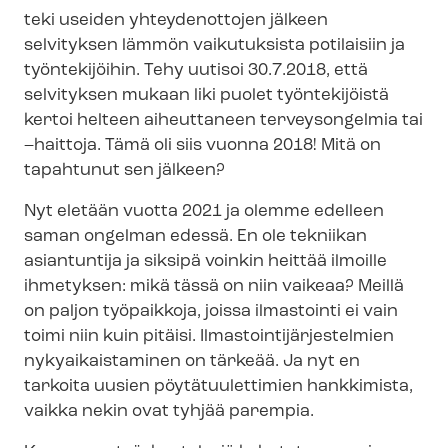
teki useiden yhteydenottojen jälkeen
selvityksen lämmön vaikutuksista potilaisiin ja
työntekijöihin. Tehy uutisoi 30.7.2018, että
selvityksen mukaan liki puolet työntekijöistä
kertoi helteen aiheuttaneen terveysongelmia tai
–haittoja. Tämä oli siis vuonna 2018! Mitä on
tapahtunut sen jälkeen?
Nyt eletään vuotta 2021 ja olemme edelleen
saman ongelman edessä. En ole tekniikan
asiantuntija ja siksipä voinkin heittää ilmoille
ihmetyksen: mikä tässä on niin vaikeaa? Meillä
on paljon työpaikkoja, joissa ilmastointi ei vain
toimi niin kuin pitäisi. Il­mas­toin­ti­jär­jes­tel­mien
nykyaikaistaminen on tärkeää. Ja nyt en
tarkoita uusien pöytätuulettimien hankkimista,
vaikka nekin ovat tyhjää parempia.