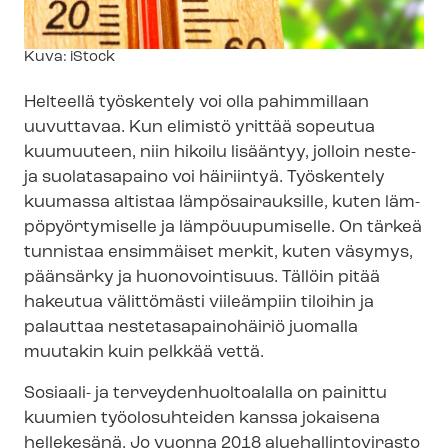
Kuvateksti
Kuva: iStock
Helteellä työskentely voi olla pahimmillaan
uuvuttavaa. Kun elimistö yrittää sopeutua
kuumuuteen, niin hikoilu lisääntyy, jolloin neste-
ja suolatasapaino voi häiriintyä. Työskentely
kuumassa altistaa lämpösairauksille, kuten läm­
pö­pyör­ty­mi­sel­le ja lämpöuupumiselle. On tärkeä
tunnistaa ensimmäiset merkit, kuten väsymys,
päänsärky ja huonovointisuus. Tällöin pitää
hakeutua välittömästi viileämpiin tiloihin ja
palauttaa nes­te­ta­sa­pai­no­häi­riö juomalla
muutakin kuin pelkkää vettä.
Sosiaali- ja ter­vey­den­huol­toa­lal­la on painittu
kuumien työolosuhteiden kanssa jokaisena
hellekesänä. Jo vuonna 2018 alue­hal­lin­to­vi­ras­to