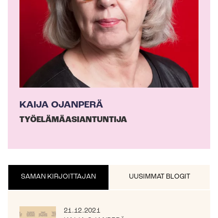
a
j
a
KAIJA OJANPERÄ
TYÖ­ELÄ­MÄ­ASIAN­TUN­TI­JA
SAMAN KIRJOITTAJAN
UUSIMMAT BLOGIT
21.12.2021