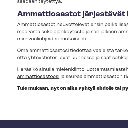
saadaan täytettyä.
Ammattiosastot järjestävät lu
Ammattiosastot neuvottelevat ensin paikallise
määrästä sekä ajankäytöstä ja sen jälkeen amma
mies­vaa­lioh­jei­den mukaisesti.
Oma ammattiosastosi tiedottaa vaaleista tarkemmi
että yhteystietosi ovat kunnossa ja saat sähköp
Heräsikö sinulla mielenkiinto luot­ta­mus­mies­t
ammattiosastoosi
ja seuraa ammattiosaston ti
Tule mukaan, nyt on aika ryhtyä ehdolle tai 