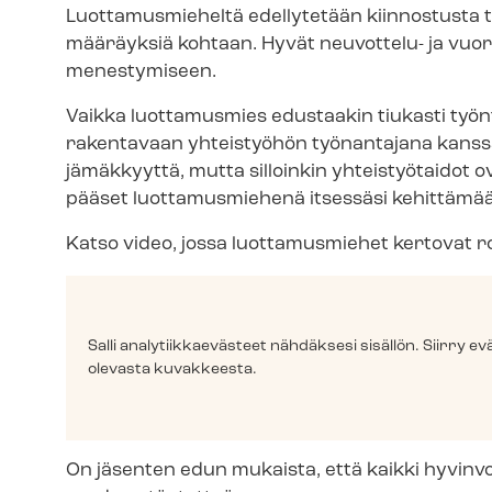
Luottamusmieheltä edellytetään kiinnostusta työ
mää­räyk­siä kohtaan. Hyvät neuvottelu- ja vuo­ro
menestymiseen.
Vaikka luottamusmies edustaakin tiukasti työn
rakentavaan yhteistyöhön työnantajana kanssa. T
jämäkkyyttä, mutta silloinkin yhteistyötaidot o
pääset luottamusmiehenä itsessäsi kehittämä
Katso video, jossa luottamusmiehet kertovat 
Salli ana­ly­tiik­kae­väs­teet nähdäksesi sisällön. Siirr
olevasta kuvakkeesta.
On jäsenten edun mukaista, että kaikki hy­vin­voin­