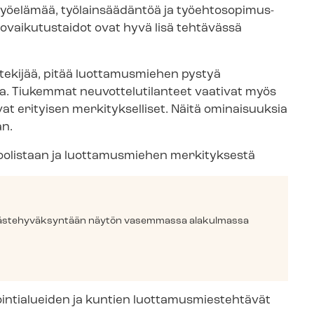
elämää, työlainsäädäntöä ja työ­eh­to­so­pi­mus­
­vai­ku­tus­tai­dot ovat hyvä lisä tehtävässä
tekijää, pitää luottamusmiehen pystyä
iukemmat neu­vot­te­lu­ti­lan­teet vaativat myös
vat erityisen merkitykselliset. Näitä ominaisuuksia
än.
roolistaan ja luottamusmiehen merkityksestä
y eväs­te­hy­väk­syn­tään näytön vasemmassa alakulmassa
tia­luei­den ja kuntien luot­ta­mus­mies­teh­tä­vät