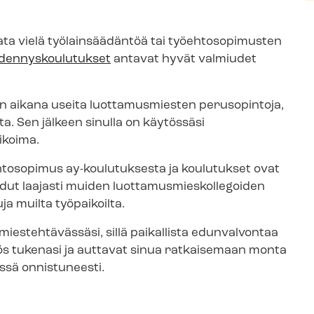
osata vielä työlainsäädäntöä tai työehtosopimusten
­den­nys­kou­lu­tuk­set
antavat hyvät valmiudet
 aikana useita luottamusmiesten perusopintoja,
a. Sen jälkeen sinulla on käytössäsi
­koi­ma.
htosopimus ay-koulutuksesta ja koulutukset ovat
dut laajasti muiden luot­ta­mus­mies­kol­le­goi­den
a muilta työpaikoilta.
es­teh­tä­väs­sä­si, sillä paikallista edunvalvontaa
ös tukenasi ja auttavat sinua ratkaisemaan monta
ssä onnistuneesti.