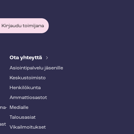
Kirjaudu toimijana
Ota yhteyttä
Asioin­ti­pal­ve­lu jäsenille
Keskustoimisto
Henkilökunta
Ammattiosastot
­ma­
Medialle
Talousasiat
ast
Vi­kail­moi­tuk­set