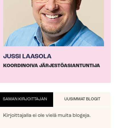
JUSSI LAASOLA
KOORDINOIVA JÄR­JES­TÖ­ASIAN­TUN­TI­JA
SAMAN KIRJOITTAJAN
UUSIMMAT BLOGIT
Kirjoittajalla ei ole vielä muita blogeja.