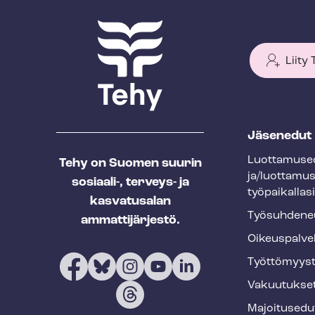
Liity
T
Jäsenedut
e
Luot­ta­muse­
Tehy on Suomen suurin
h
ja/luottamu
sosiaali-, terveys- ja
y
työpaikallasi
kasvatusalan
f
Työ­suh­de­ne
ammattijärjestö.
o
Oikeuspalve
o
Työt­tö­myys­
t
Vakuutukse
e
Majoitusedu