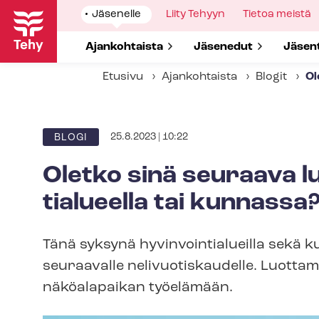
Hyppää
Show
Jäsenelle
Show
Liity Tehyyn
Show
Tietoa meistä
pääsisältöön
submenu
submenu
submenu
for
for
for
Show submenu for
Ajankohtaista
Show submenu for
Jäsenedut
Show 
Jäsen
Etusivu
Ajankohtaista
Blogit
Ol
25.8.2023 | 10:22
BLOGI
Oletko sinä seuraava l
tia­lu­eel­la tai kunnassa
Tänä syksynä hy­vin­voin­tia­lueil­la sek
seuraavalle ne­li­vuo­tis­kau­del­le. Luot­t
näköalapaikan työelämään.