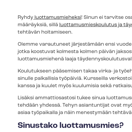
Ryhdy
luottamusmieheksi
! Sinun ei tarvitse 
määräyksiä, sillä
luot­ta­mus­mies­kou­lu­tus ja täy
tehtävän hoitamiseen.
Olemme varautuneet järjestämään ensi vuoden
jotka koostuvat kolmesta kolmen päivän jaksost
luottamusmiehenä laaja täy­den­nys­kou­lu­tus­va­li
Koulutukseen pääsemisen takaa virka- ja työe
sinulle palkallisia työpäiviä. Kursseilla verkostoi
kanssa ja kuulet myös kuulumisia sekä ratkaisuj
Lisäksi ammattiosastosi tukee sinua luot­ta­mus­mi
tehdään yhdessä. Tehyn asiantuntijat ovat my
asiaa työpaikalla ja näin menestymään tehtävä
Sinustako luottamusmies?