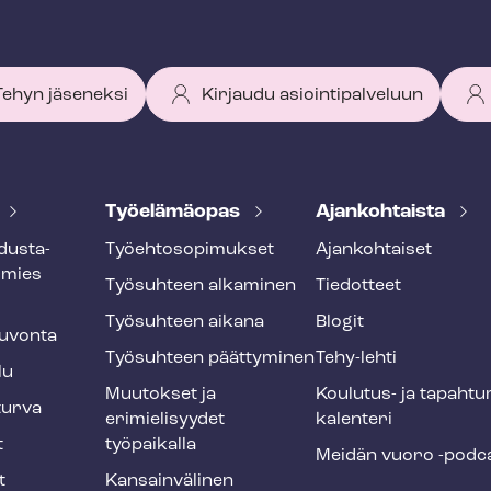
 Tehyn jäseneksi
Kirjaudu asiointipalveluun
Työelämäopas
Ajankohtaista
dus­ta­
Työ­eh­to­so­pi­muk­set
Ajankohtaiset
smies
Työsuhteen alkaminen
Tiedotteet
Työsuhteen aikana
Blogit
u­von­ta
Työsuhteen päättyminen
Tehy-lehti
lu
Muutokset ja
Koulutus- ja ta­pah­tu
tur­va
erimielisyydet
ka­len­te­ri
t
työpaikalla
Meidän vuoro -podc
t
Kansainvälinen