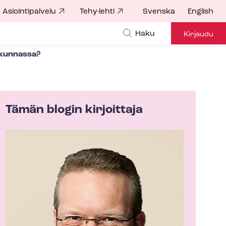
Asiointipalvelu
Tehy-lehti
Svenska
English
Haku
Kirjaudu
ai kunnassa?
Tämän blogin kirjoittaja