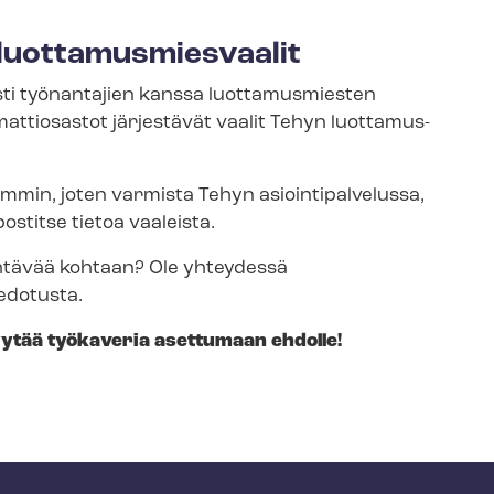
ot­ta­mus­mies­vaa­lit
sti työnantajien kanssa luottamusmiesten
ttiosastot järjestävät vaalit Tehyn luot­ta­mus­
n, joten varmista Tehyn asioin­ti­pal­ve­lus­sa,
ostitse tietoa vaaleista.
eh­tä­vää kohtaan? Ole yhteydessä
edotusta.
pyytää työkaveria asettumaan ehdolle!