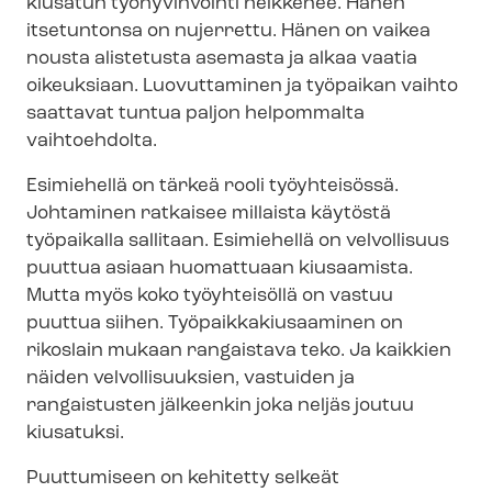
kiusatun työhyvinvointi heikkenee. Hänen
itsetuntonsa on nujerrettu. Hänen on vaikea
nousta alistetusta asemasta ja alkaa vaatia
oikeuksiaan. Luovuttaminen ja työpaikan vaihto
saattavat tuntua paljon helpommalta
vaihtoehdolta.
Esimiehellä on tärkeä rooli työyhteisössä.
Johtaminen ratkaisee millaista käytöstä
työpaikalla sallitaan. Esimiehellä on velvollisuus
puuttua asiaan huomattuaan kiusaamista.
Mutta myös koko työyhteisöllä on vastuu
puuttua siihen. Työ­paik­ka­kiusaa­mi­nen on
rikoslain mukaan rangaistava teko. Ja kaikkien
näiden velvollisuuksien, vastuiden ja
rangaistusten jälkeenkin joka neljäs joutuu
kiusatuksi.
Puuttumiseen on kehitetty selkeät