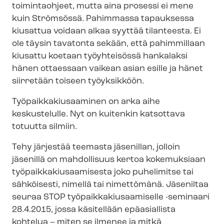
toimintaohjeet, mutta aina prosessi ei mene
kuin Strömsössä. Pahimmassa tapauksessa
kiusattua voidaan alkaa syyttää tilanteesta. Ei
ole täysin tavatonta sekään, että pahimmillaan
kiusattu koetaan työyhteisössä hankalaksi
hänen ottaessaan vaikean asian esille ja hänet
siirretään toiseen työyksikköön.
Työ­paik­ka­kiusaa­mi­nen on arka aihe
keskustelulle. Nyt on kuitenkin katsottava
totuutta silmiin.
Tehy järjestää teemasta jäsenillan, jolloin
jäsenillä on mahdollisuus kertoa kokemuksiaan
työ­paik­ka­kiusaa­mi­ses­ta joko puhelimitse tai
sähköisesti, nimellä tai nimettömänä. Jäseniltaa
seuraa STOP työ­paik­ka­kiusaa­mi­sel­le -seminaari
28.4.2015, jossa käsitellään epäasiallista
kohtelua – miten se ilmenee ja mitkä