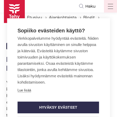
Hyppää
Haku
Op
pääsisältöön
ma
Etusivu
Ajankohtaista
Blogit
na
Löytyykö työpaikaltasi kiusaajia?
Sopiiko evästeiden käyttö?
Verkkopalvelumme hyödyntää evästeitä. Niiden
avulla sivuston käyttäminen on sinulle helppoa
15.2.2015 | 22:00
BLOGI
ja kätevää. Evästeitä käytämme sivuston
toimivuuden ja käyttökokemuksen
Löytyykö työpaikaltasi
parantamiseksi. Osaa evästeistä käytämme
kiusaajia?
tilastointiin, jonka avulla kehitämme sivustoa.
Lisäksi hyödynnämme evästeitä mainonnan
kohdistamiseen.
Vähintään joka neljäs on kokenut epäasiallista
kohtelua tai kiusaamista työpaikalla Kevan työ­
Lue lisää
hy­vin­voin­ti­tut­ki­muk­sen mukaan. On surullista,
että kuntatyössä terveysala nousee tilastoissa
HYVÄKSY EVÄSTEET
kärkeen. Miten on mahdollista, että olemme
toisten auttajia ja toisten kiusaajia?