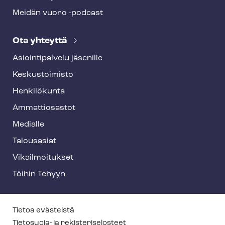
Meidän vuoro -podcast
Ota yhteyttä
Asioin­ti­pal­ve­lu jäsenille
Keskustoimisto
Henkilökunta
Ammattiosastot
Medialle
Talousasiat
Vi­kail­moi­tuk­set
Töihin Tehyyn
T
Tietoa evästeistä
Tietosuoja- ja re­kis­te­ri­se­los­teet