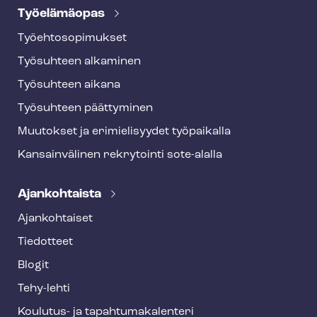
Työelämäopas
Työ­eh­to­so­pi­muk­set
Työsuhteen alkaminen
Työsuhteen aikana
Työsuhteen päättyminen
Muutokset ja erimielisyydet työpaikalla
Kansainvälinen rekrytointi sote-alalla
Ajankohtaista
Ajankohtaiset
Tiedotteet
Blogit
Tehy-lehti
Koulutus- ja ta­pah­tu­ma­ka­len­te­ri