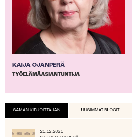
a
j
a
KAIJA OJANPERÄ
TYÖ­ELÄ­MÄ­ASIAN­TUN­TI­JA
SAMAN KIRJOITTAJAN
UUSIMMAT BLOGIT
21.12.2021