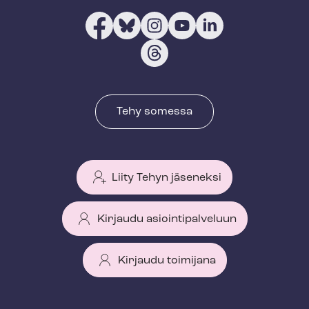
Tehy somessa
Liity Tehyn jäseneksi
Kirjaudu asiointipalveluun
Kirjaudu toimijana
T