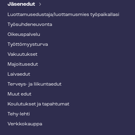
e
Jäsenedut
h
Luot­ta­muse­dus­ta­ja/luottamusmies työpaikallasi
y
Työ­suh­de­neu­von­ta
f
o
Oikeuspalvelu
o
Työt­tö­myys­tur­va
t
Vakuutukset
e
Majoitusedut
r
Laivaedut
Terveys- ja liikuntaedut
Muut edut
Koulutukset ja tapahtumat
Tehy-lehti
Verkkokauppa