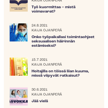
KAIJA OJANPERÄ
Työ kuormittaa – mistä
voimavarat?
24.8.2021
KAIJA OJANPERÄ
Onko työpaikallasi toimintaohjeet
seksuaalisen häirinnän
estämiseksi?
15.7.2021
KAIJA OJANPERÄ
Hoitajilla on töissä liian kuuma,
missä viipyvät ratkaisut?
30.6.2021
KAIJA OJANPERÄ
Jää vielä