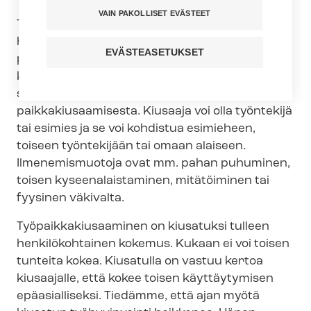
VAIN PAKOLLISET EVÄSTEET
Työ­paik­ka­kiusaa­mi­sen tunnistaminen ei ole
helppoa työpaikan arjessa. Myös kiusaamiseen
EVÄSTEASETUKSET
puuttuminen ei ole helppoa. Ohimenevä huono
kohtelu ei ole työ­paik­ka­kiusaa­mis­ta, mutta kun
se toistuu ja on systemaattista, puhutaan työ­
paik­ka­kiusaa­mi­ses­ta. Kiusaaja voi olla työntekijä
tai esimies ja se voi kohdistua esimieheen,
toiseen työntekijään tai omaan alaiseen.
Ilmenemismuotoja ovat mm. pahan puhuminen,
toisen ky­see­na­lais­ta­mi­nen, mitätöiminen tai
fyysinen väkivalta.
Työ­paik­ka­kiusaa­mi­nen on kiusatuksi tulleen
henkilökohtainen kokemus. Kukaan ei voi toisen
tunteita kokea. Kiusatulla on vastuu kertoa
kiusaajalle, että kokee toisen käyttäytymisen
epäasialliseksi. Tiedämme, että ajan myötä