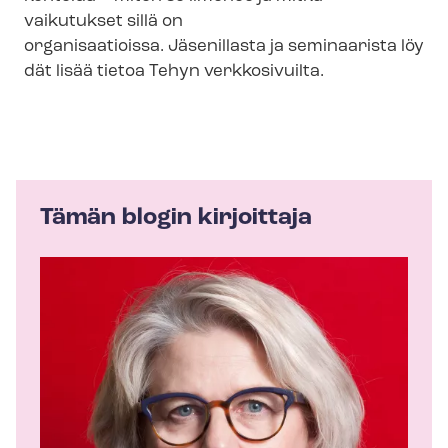
vaikutukset sillä on
organisaatioissa. Jäsenillasta ja seminaarista löy
dät lisää tietoa Tehyn verkkosivuilta.
Tämän blogin kirjoittaja
K
i
r
j
o
i
t
t