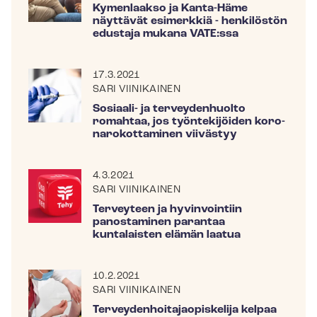
Kymenlaakso ja Kanta-Häme
näyttävät esimerkkiä - henkilöstön
edustaja mukana VATE:ssa
17.3.2021
SARI VIINIKAINEN
Sosiaali- ja terveydenhuolto
romahtaa, jos työntekijöiden ko­ro­
na­ro­kot­ta­mi­nen viivästyy
4.3.2021
SARI VIINIKAINEN
Terveyteen ja hyvinvointiin
panostaminen parantaa
kuntalaisten elämän laatua
10.2.2021
SARI VIINIKAINEN
Ter­vey­den­hoi­ta­jao­pis­ke­li­ja kelpaa