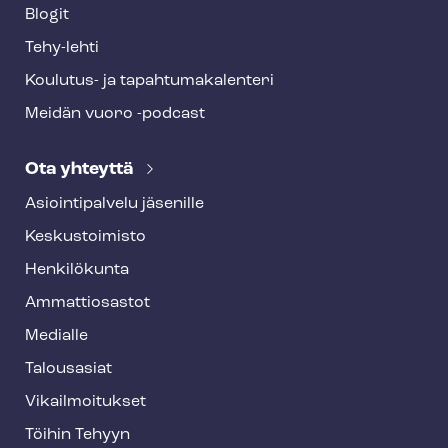
Blogit
Tehy-lehti
Koulutus- ja ta­pah­tu­ma­ka­len­te­ri
Meidän vuoro -podcast
Ota yhteyttä
Asioin­ti­pal­ve­lu jäsenille
Keskustoimisto
Henkilökunta
Ammattiosastot
Medialle
Talousasiat
Vi­kail­moi­tuk­set
Töihin Tehyyn