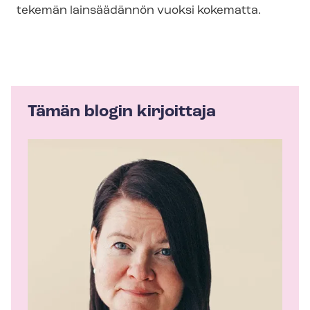
tekemän lainsäädännön vuoksi kokematta.
Tämän blogin kirjoittaja
K
i
r
j
o
i
t
t
a
j