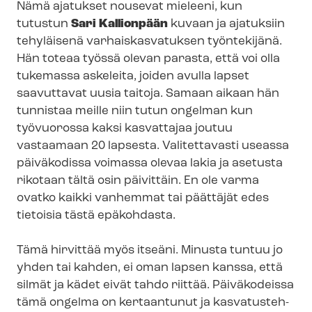
Nämä ajatukset nousevat mieleeni, kun
tutustun
Sari Kallionpään
kuvaan ja ajatuksiin
tehyläisenä var­hais­kas­va­tuk­sen työntekijänä.
Hän toteaa työssä olevan parasta, että voi olla
tukemassa askeleita, joiden avulla lapset
saavuttavat uusia taitoja. Samaan aikaan hän
tunnistaa meille niin tutun ongelman kun
työvuorossa kaksi kasvattajaa joutuu
vastaamaan 20 lapsesta. Valitettavasti useassa
päiväkodissa voimassa olevaa lakia ja asetusta
rikotaan tältä osin päivittäin. En ole varma
ovatko kaikki vanhemmat tai päättäjät edes
tietoisia tästä epäkohdasta.
Tämä hirvittää myös itseäni. Minusta tuntuu jo
yhden tai kahden, ei oman lapsen kanssa, että
silmät ja kädet eivät tahdo riittää. Päiväkodeissa
tämä ongelma on kertaantunut ja kas­va­tus­teh­