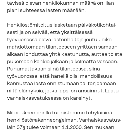
tä­vis­sä olevan henkilökunnan määrä on liian
pieni suhteessa lasten määrään.
Hen­ki­lös­tö­mi­toi­tus lasketaan päi­vä­ko­ti­koh­tai­
ses­ti ja on selvää, että yksittäisessä
työvuorossa oleva lastenhoitaja joutuu aika
mahdottomaan tilanteeseen yrittäen samaan
aikaan lohduttaa yhtä kaatunutta, auttaa toista
pukemaan kenkiä jalkaan ja kolmatta vessaan.
Puhumattakaan siinä tilanteessa, siinä
työvuorossa, että hänellä olisi mahdollisuus
kannustaa lasta onnistumaan tai tarjoamaan
niitä elämyksiä, jotka lapsi on ansainnut. Laatu
var­hais­kas­va­tuk­ses­sa on kärsinyt.
Mitoituksen ohella tunnistamme tehyläisinä
hen­ki­lös­tö­ra­ken­neon­gel­man. Var­hais­kas­va­tus­
lain 37§ tulee voimaan 1.1.2030. Sen mukaan