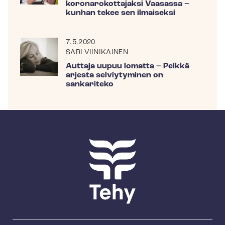
ko­ro­na­ro­kot­ta­jak­si Vaasassa –
kunhan tekee sen ilmaiseksi
7.5.2020
SARI VIINIKAINEN
Auttaja uupuu lomatta – Pelkkä
arjesta selviytyminen on
sankariteko