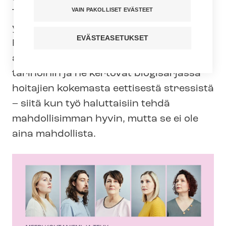
VAIN PAKOLLISET EVÄSTEET
Tehyn ja Meeri Koutaniemen
yhteisnäyttely ja se on avoinna yleisölle
EVÄSTEASETUKSET
Rajala Galleryssa 8.7. asti. Tehyn
asiantuntijat tutustuivat näyttelyn
tarinoihin ja he kertovat blogisarjassa
hoitajien kokemasta eettisestä stressistä
– siitä kun työ haluttaisiin tehdä
mahdollisimman hyvin, mutta se ei ole
aina mahdollista.