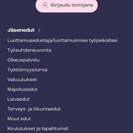
Kirjaudu toimijana
T
e
Jäsenedut
h
Luot­ta­muse­dus­ta­ja/luottamusmies työpaikallasi
y
Työ­suh­de­neu­von­ta
f
o
Oikeuspalvelu
o
Työt­tö­myys­tur­va
t
Vakuutukset
e
Majoitusedut
r
Laivaedut
Terveys- ja liikuntaedut
Muut edut
Koulutukset ja tapahtumat