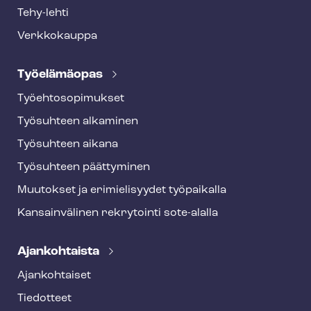
Tehy-lehti
Verkkokauppa
Työelämäopas
Työ­eh­to­so­pi­muk­set
Työsuhteen alkaminen
Työsuhteen aikana
Työsuhteen päättyminen
Muutokset ja erimielisyydet työpaikalla
Kansainvälinen rekrytointi sote-alalla
Ajankohtaista
Ajankohtaiset
Tiedotteet