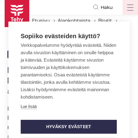
Hyppää
Haku
Op
pääsisältöön
ma
Etusivu
Ajankohtaista
Blogit
na
Haittaako aikuisten tekemä lainsäädäntö päiväkotilapsen arkea?
Sopiiko evästeiden käyttö?
Verkkopalvelumme hyödyntää evästeitä. Niiden
avulla sivuston käyttäminen on sinulle helppoa
16.6.2021 | 6:00
BLOGI
ja kätevää. Evästeitä käytämme sivuston
toimivuuden ja käyttökokemuksen
Haittaako aikuisten tekemä
parantamiseksi. Osaa evästeistä käytämme
lainsäädäntö päiväkotilapsen
tilastointiin, jonka avulla kehitämme sivustoa.
Lisäksi hyödynnämme evästeitä mainonnan
arkea?
kohdistamiseen.
Lue lisää
Kasvokkain-​näyttelyssä kuvatut
hoitotyön ja var­hais­kas­va­tuk­sen tekijät
nostavat esiin kertomiensa tarinoiden
HYVÄKSY EVÄSTEET
avulla hoitotyön arkea. Näyttely on