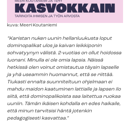
Kuvateksti
kuva: Meeri Koutaniemi
”Karistan nuken uunin hellanluukusta loput
dominopalikat ulos ja kaivan leikkiponin
sohvatyynyn välistä. 2-vuotias on ollut hoidossa
luonani. Minulla ei ole omia lapsia. Näissä
hetkissä olen voinut omistautua täysin lapselle
ja yhä useammin huomannut, että se riittää.
Tiukasti ennalta suunniteltuun ohjelmaan ei
mahdu maidon kaatuminen lattialle ja lapsen ilo
siitä, että dominopalikoista saa laitettua ruokaa
uuniin. Tämän ikäisen kohdalla en edes haikaile,
että minun tarvitsisi häntä jotenkin
pedagogisesti kasvattaa.”