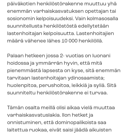
päiväkotien henkilöstörakenne muuttuu yhä
enemmän var­hais­kas­va­tuk­sen opettajan tai
sosionomin kelpoisuudeksi. Vain kolmasosalla
suunnitellusta henkilöstöstä edellytetään
lastenhoitajan kelpoisuutta. Lastenhoitajien
määrä vähenee lähes 10 000 henkilöllä.
Palaan hetkeen jossa 2- vuotias on luonani
hoidossa ja ymmärrän hyvin, että mitä
pienemmästä lapsesta on kyse, sitä enemmän
tarvitaan lastenhoitajan ydinosaamista;
huolenpitoa, perushoitoa, leikkiä ja syliä. Sitä
suunniteltu henkilöstörakenne ei turvaa.
Tämän osalta meillä olisi aikaa vielä muuttaa
var­hais­kas­va­tus­la­kia. Ilon hetket ja
onnistuminen, että dominopalikoista saa
laitettua ruokaa, eivät saisi jäädä aikuisten