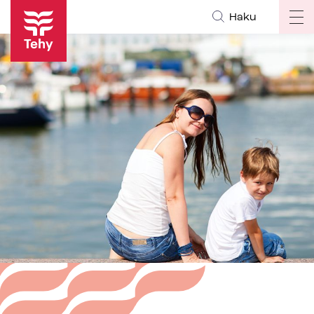
Hyppää
Haku
Op
pääsisältöön
ma
na