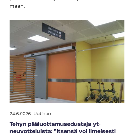
maan.
24.6.2026 |
Uutinen
Tehyn pää­luot­ta­muse­dus­ta­ja yt-
neuvotteluista: ”Itsensä voi ilmeisesti