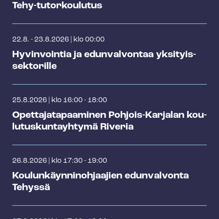
Tehy-​tutorkoulutus
22.8. - 23.8.2026
|
klo 00:00
Hyvinvointia ja edunvalvontaa yk­si­tyis­
sek­to­ril­le
25.8.2026
|
klo 16:00 - 18:00
Opet­ta­ja­ta­paa­mi­nen Pohjois-Karjalan kou­
lu­tus­kun­tayh­ty­mä Riveria
26.8.2026
|
klo 17:30 - 19:00
Kou­lun­käyn­ni­noh­jaa­jien edunvalvonta
Tehyssä