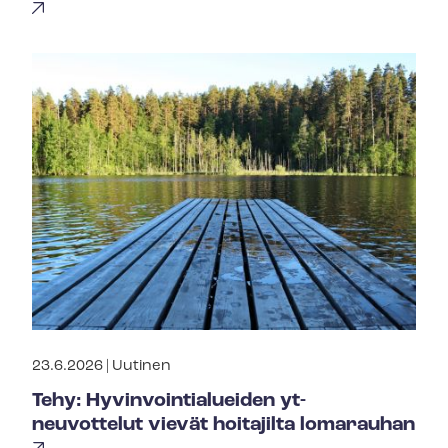
23.6.2026 |
Uutinen
Tehy: Hy­vin­voin­tia­luei­den yt-
neuvottelut vievät hoitajilta lomarauhan