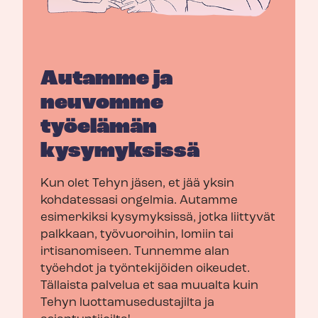
Autamme ja
neuvomme
työelämän
kysymyksissä
Kun olet Tehyn jäsen, et jää yksin
kohdatessasi ongelmia. Autamme
esimerkiksi kysymyksissä, jotka liittyvät
palkkaan, työvuoroihin, lomiin tai
irtisanomiseen. Tunnemme alan
työehdot ja työntekijöiden oikeudet.
Tällaista palvelua et saa muualta kuin
Tehyn luot­ta­muse­dus­ta­jil­ta ja