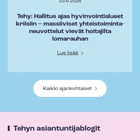
23.6.2026
Tehy: Hallitus ajaa hyvinvointialueet
kriisiin – massiiviset yh­teis­toi­min­ta­
neu­vot­te­lut vievät hoitajilta
lomarauhan
Lue lisää
Kaikki ajankohtaiset
Tehyn asian­tun­ti­ja­blo­git