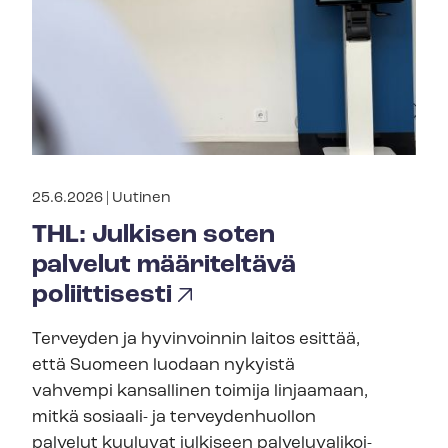
25.6.2026 |
Uutinen
THL: Julkisen soten
palvelut määriteltävä
poliittisesti
Terveyden ja hyvinvoinnin laitos esittää,
että Suomeen luodaan nykyistä
vahvempi kansallinen toimija linjaamaan,
mitkä sosiaali- ja terveydenhuollon
palvelut kuuluvat julkiseen pal­ve­lu­va­li­koi­