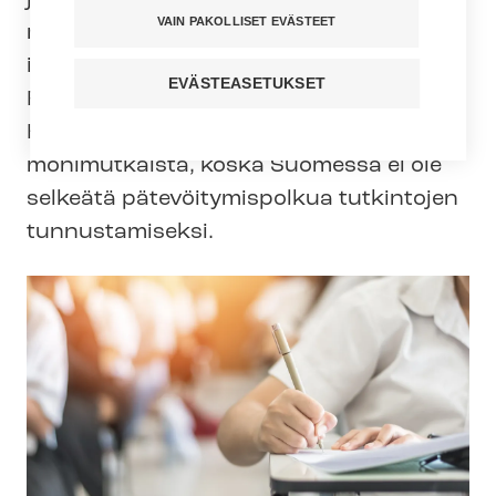
jälleen keskustelu hoitajapulasta ja
VAIN PAKOLLISET EVÄSTEET
rekrytoinnista ulkomailta. Attendo
ilmoitti ensimmäisenä rekrytoivansa
EVÄSTEASETUKSET
Filippiineiltä tuhat uutta hoitajaa.
Hoitajien rekrytointi ulkomailta on
monimutkaista, koska Suomessa ei ole
selkeätä pä­te­vöi­ty­mis­pol­kua tutkintojen
tunnustamiseksi.