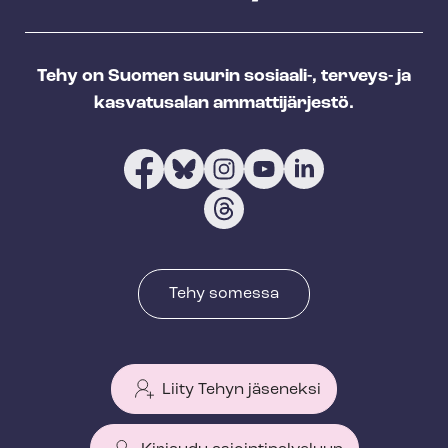
Tehy on Suomen suurin sosiaali-, terveys- ja
kasvatusalan ammattijärjestö.
Tehy somessa
Liity Tehyn jäseneksi