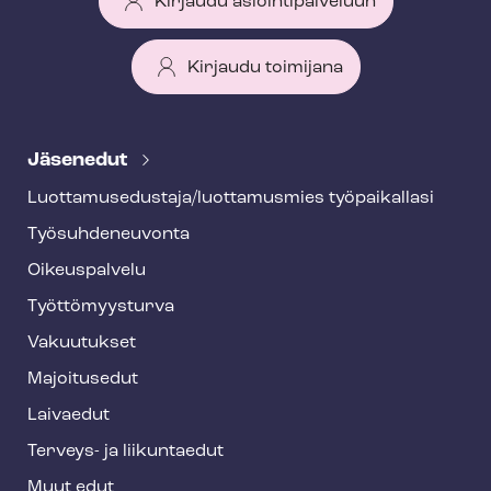
Kirjaudu asiointipalveluun
Kirjaudu toimijana
T
e
Jäsenedut
h
Luot­ta­muse­dus­ta­ja/luottamusmies työpaikallasi
y
Työ­suh­de­neu­von­ta
f
o
Oikeuspalvelu
o
Työt­tö­myys­tur­va
t
Vakuutukset
e
Majoitusedut
r
Laivaedut
Terveys- ja liikuntaedut
Muut edut