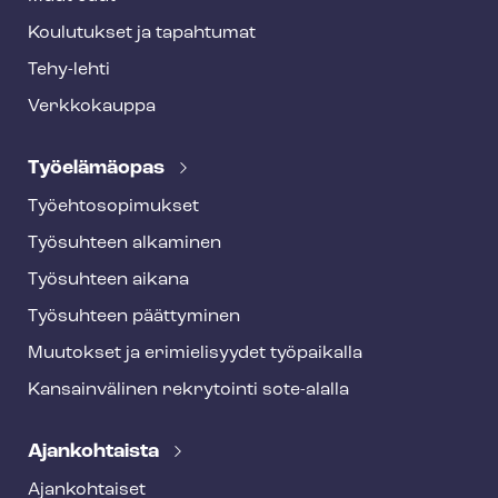
Koulutukset ja tapahtumat
Tehy-lehti
Verkkokauppa
Työelämäopas
Työ­eh­to­so­pi­muk­set
Työsuhteen alkaminen
Työsuhteen aikana
Työsuhteen päättyminen
Muutokset ja erimielisyydet työpaikalla
Kansainvälinen rekrytointi sote-alalla
Ajankohtaista
Ajankohtaiset