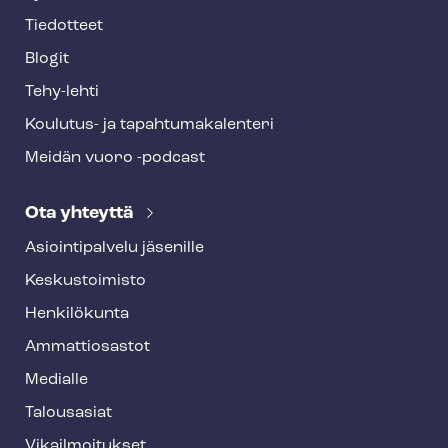
Tiedotteet
Blogit
Tehy-lehti
Koulutus- ja ta­pah­tu­ma­ka­len­te­ri
Meidän vuoro -podcast
Ota yhteyttä
Asioin­ti­pal­ve­lu jäsenille
Keskustoimisto
Henkilökunta
Ammattiosastot
Medialle
Talousasiat
Vi­kail­moi­tuk­set