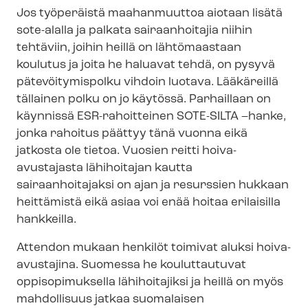
Jos työperäistä maahanmuuttoa aiotaan lisätä
sote-alalla ja palkata sairaanhoitajia niihin
tehtäviin, joihin heillä on lähtömaastaan
koulutus ja joita he haluavat tehdä, on pysyvä
pätevöitymispolku vihdoin luotava. Lääkäreillä
tällainen polku on jo käytössä. Parhaillaan on
käynnissä ESR-rahoitteinen SOTE-SILTA –hanke,
jonka rahoitus päättyy tänä vuonna eikä
jatkosta ole tietoa. Vuosien reitti hoiva-
avustajasta lähihoitajan kautta
sairaanhoitajaksi on ajan ja resurssien hukkaan
heittämistä eikä asiaa voi enää hoitaa erilaisilla
hankkeilla.
Attendon mukaan henkilöt toimivat aluksi hoiva-
avustajina. Suomessa he kouluttautuvat
oppisopimuksella lähihoitajiksi ja heillä on myös
mahdollisuus jatkaa suomalaisen