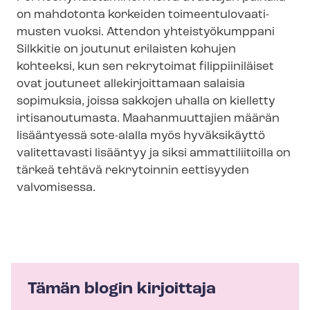
on mahdotonta korkeiden toi­meen­tu­lo­vaa­ti­
mus­ten vuoksi. Attendon yhteistyökumppani
Silkkitie on joutunut erilaisten kohujen
kohteeksi, kun sen rekrytoimat filippiiniläiset
ovat joutuneet allekirjoittamaan salaisia
sopimuksia, joissa sakkojen uhalla on kielletty
irtisanoutumasta. Maahanmuuttajien määrän
lisääntyessä sote-alalla myös hyväksikäyttö
valitettavasti lisääntyy ja siksi ammattiliitoilla on
tärkeä tehtävä rekrytoinnin eettisyyden
valvomisessa.
Tämän blogin kirjoittaja