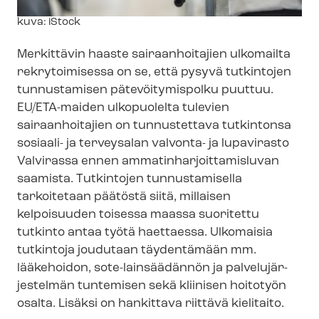
Kuvateksti
kuva: iStock
Merkittävin haaste sairaanhoitajien ulkomailta
rekrytoimisessa on se, että pysyvä tutkintojen
tunnustamisen pätevöitymispolku puuttuu.
EU/ETA-maiden ulkopuolelta tulevien
sairaanhoitajien on tunnustettava tutkintonsa
sosiaali- ja terveysalan valvonta- ja lupavirasto
Valvirassa ennen am­ma­tin­har­joit­ta­mis­lu­van
saamista. Tutkintojen tunnustamisella
tarkoitetaan päätöstä siitä, millaisen
kelpoisuuden toisessa maassa suoritettu
tutkinto antaa työtä haettaessa. Ulkomaisia
tutkintoja joudutaan täydentämään mm.
lääkehoidon, sote-​lainsäädännön ja pal­ve­lu­jär­
jes­tel­män tuntemisen sekä kliinisen hoitotyön
osalta. Lisäksi on hankittava riittävä kielitaito.