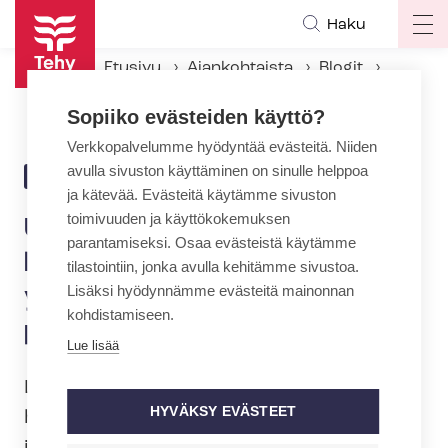
Hyppää
Haku
Op
pääsisältöön
ma
Etusivu
Ajankohtaista
Blogit
na
Ulkomailta rekrytoitaville hoitajille on vihdoin luotava yhtenäinen pätevöitymispolku
Sopiiko evästeiden käyttö?
Verkkopalvelumme hyödyntää evästeitä. Niiden
avulla sivuston käyttäminen on sinulle helppoa
16.10.2020 | 12:47
BLOGI
ja kätevää. Evästeitä käytämme sivuston
toimivuuden ja käyttökokemuksen
Ulkomailta rekrytoitaville
parantamiseksi. Osaa evästeistä käytämme
hoitajille on vihdoin luotava
tilastointiin, jonka avulla kehitämme sivustoa.
Lisäksi hyödynnämme evästeitä mainonnan
yhtenäinen
kohdistamiseen.
pätevöitymispolku
Lue lisää
Lokakuun alussa astui voimaan uusi
HYVÄKSY EVÄSTEET
hoitajamitoitus ja samalla käynnistyi