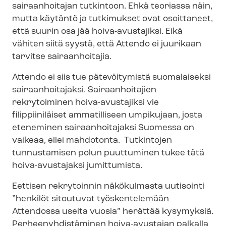
sairaanhoitajan tutkintoon. Ehkä teoriassa näin,
mutta käytäntö ja tutkimukset ovat osoittaneet,
että suurin osa jää hoiva-avustajiksi. Eikä
vähiten siitä syystä, että Attendo ei juurikaan
tarvitse sairaanhoitajia.
Attendo ei siis tue pätevöitymistä suomalaiseksi
sairaanhoitajaksi. Sairaanhoitajien
rekrytoiminen hoiva-avustajiksi vie
filippiiniläiset ammatilliseen umpikujaan, josta
eteneminen sairaanhoitajaksi Suomessa on
vaikeaa, ellei mahdotonta. Tutkintojen
tunnustamisen polun puuttuminen tukee tätä
hoiva-avustajaksi jumittumista.
Eettisen rekrytoinnin näkökulmasta uutisointi
”henkilöt sitoutuvat työskentelemään
Attendossa useita vuosia” herättää kysymyksiä.
Per­hee­nyh­dis­tä­mi­nen hoiva-avustajan palkalla