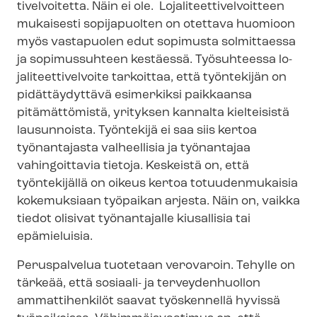
ti­vel­voi­tet­ta. Näin ei ole. Lo­ja­li­teet­ti­vel­voit­teen
mukaisesti sopijapuolten on otettava huomioon
myös vastapuolen edut sopimusta solmittaessa
ja sopimussuhteen kestäessä. Työsuhteessa lo­
ja­li­teet­ti­vel­voi­te tarkoittaa, että työntekijän on
pidättäydyttävä esimerkiksi paikkaansa
pitämättömistä, yrityksen kannalta kielteisistä
lausunnoista. Työntekijä ei saa siis kertoa
työnantajasta valheellisia ja työnantajaa
vahingoittavia tietoja. Keskeistä on, että
työntekijällä on oikeus kertoa totuudenmukaisia
kokemuksiaan työpaikan arjesta. Näin on, vaikka
tiedot olisivat työnantajalle kiusallisia tai
epämieluisia.
Peruspalvelua tuotetaan verovaroin. Tehylle on
tärkeää, että sosiaali- ja terveydenhuollon
ammattihenkilöt saavat työskennellä hyvissä