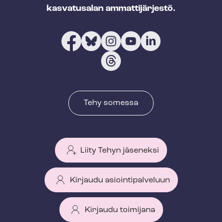
kasvatusalan ammattijärjestö.
Tehy somessa
Liity Tehyn jäseneksi
Kirjaudu asiointipalveluun
Kirjaudu toimijana