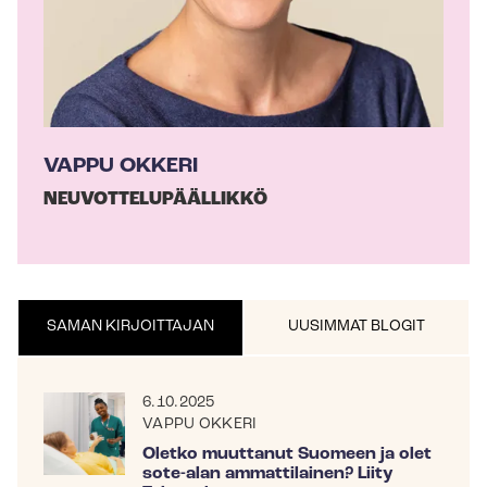
a
VAPPU OKKERI
NEU­VOT­TE­LU­PÄÄL­LIK­KÖ
SAMAN KIRJOITTAJAN
UUSIMMAT BLOGIT
6.10.2025
VAPPU OKKERI
Oletko muuttanut Suomeen ja olet
sote-alan ammattilainen? Liity