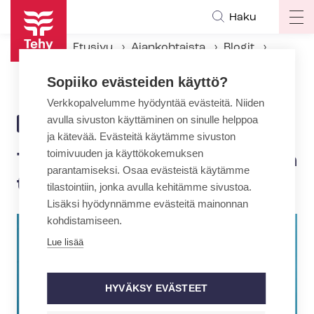
Hyppää
Haku
Op
pääsisältöön
ma
Etusivu
Ajankohtaista
Blogit
na
Työntekijällä on oikeus kertoa työpaikan arjesta ja oloista
Sopiiko evästeiden käyttö?
Verkkopalvelumme hyödyntää evästeitä. Niiden
avulla sivuston käyttäminen on sinulle helppoa
19.6.2017 | 12:01
BLOGI
ja kätevää. Evästeitä käytämme sivuston
toimivuuden ja käyttökokemuksen
Työntekijällä on oikeus kertoa
parantamiseksi. Osaa evästeistä käytämme
työpaikan arjesta ja oloista
tilastointiin, jonka avulla kehitämme sivustoa.
Lisäksi hyödynnämme evästeitä mainonnan
kohdistamiseen.
Lue lisää
HYVÄKSY EVÄSTEET