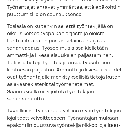
varoituksia yrityksen maineen tahraamisesta.
Työnantajat antavat ymmärtää, että epäkohtiin
puuttumisilla on seurauksensa.
Tosiasia on kuitenkin se, että työntekijällä on
oikeus kertoa työpaikan arjesta ja oloista.
Lähtökohtana on perustuslaissa suojattu
sananvapaus. Työsopimuslaissa kielletään
ammatti- ja lii­ke­sa­lai­suuk­sien paljastaminen.
Tällaisia tietoja työntekijä ei saa työsuhteen
kestäessä paljastaa. Ammatti- ja liikesalaisuudet
ovat työnantajalle merkityksellisiä tietoja kuten
asiakasrekisterit tai työmenetelmät.
Säännöksellä ei rajoiteta työntekijän
sananvapautta.
Tyypillisesti työnantaja vetoaa myös työntekijän
lo­ja­li­teet­ti­vel­voit­tee­seen. Työnantajan mukaan
epäkohtiin puuttuva työntekijä rikkoo lo­ja­li­teet­