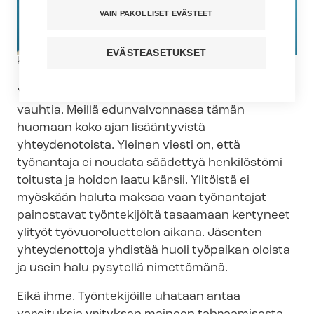
VAIN PAKOLLISET EVÄSTEET
EVÄSTEASETUKSET
Kuvateksti
kuva: iStock
Yksityinen so­si­aa­li­pal­ve­lua­la kasvaa hurjaa
vauhtia. Meillä edunvalvonnassa tämän
huomaan koko ajan lisääntyvistä
yhteydenotoista. Yleinen viesti on, että
työnantaja ei noudata säädettyä hen­ki­lös­tö­mi­
toi­tus­ta ja hoidon laatu kärsii. Ylitöistä ei
myöskään haluta maksaa vaan työnantajat
painostavat työntekijöitä tasaamaan kertyneet
ylityöt työvuoroluettelon aikana. Jäsenten
yhteydenottoja yhdistää huoli työpaikan oloista
ja usein halu pysytellä nimettömänä.
Eikä ihme. Työntekijöille uhataan antaa