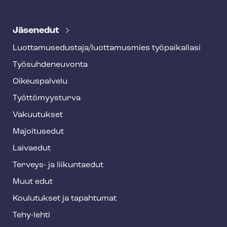
T
e
Jäsenedut
h
Luot­ta­muse­dus­ta­ja/luottamusmies työpaikallasi
y
Työ­suh­de­neu­von­ta
f
o
Oikeuspalvelu
o
Työt­tö­myys­tur­va
t
Vakuutukset
e
Majoitusedut
r
Laivaedut
Terveys- ja liikuntaedut
Muut edut
Koulutukset ja tapahtumat
Tehy-lehti