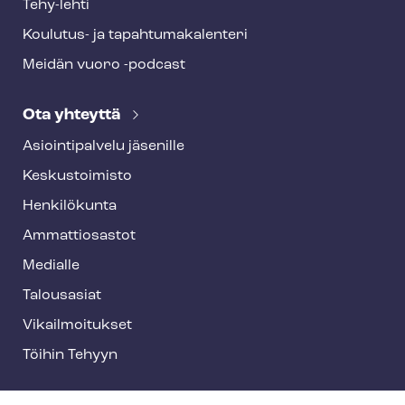
Tehy-lehti
Koulutus- ja ta­pah­tu­ma­ka­len­te­ri
Meidän vuoro -podcast
Ota yhteyttä
Asioin­ti­pal­ve­lu jäsenille
Keskustoimisto
Henkilökunta
Ammattiosastot
Medialle
Talousasiat
Vi­kail­moi­tuk­set
Töihin Tehyyn