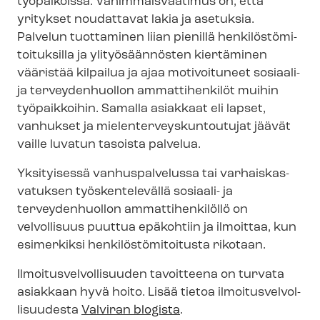
työpaikoissa. Vähimmäisvaatimus on, että
yritykset noudattavat lakia ja asetuksia.
Palvelun tuottaminen liian pienillä hen­ki­lös­tö­mi­
toi­tuk­sil­la ja ylityösäännösten kiertäminen
vääristää kilpailua ja ajaa motivoituneet sosiaali-
ja terveydenhuollon ammattihenkilöt muihin
työpaikkoihin. Samalla asiakkaat eli lapset,
vanhukset ja mie­len­ter­veys­kun­tou­tu­jat jäävät
vaille luvatun tasoista palvelua.
Yksityisessä vanhuspalvelussa tai var­hais­kas­
va­tuk­sen työskentelevällä sosiaali- ja
terveydenhuollon ammattihenkilöllö on
velvollisuus puuttua epäkohtiin ja ilmoittaa, kun
esimerkiksi hen­ki­lös­tö­mi­toi­tus­ta rikotaan.
Il­moi­tus­vel­vol­li­suu­den tavoitteena on turvata
asiakkaan hyvä hoito. Lisää tietoa il­moi­tus­vel­vol­
li­suu­des­ta
Valviran blogista
.