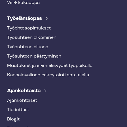
Verkkokauppa
Työelämäopas
Työ­eh­to­so­pi­muk­set
Työsuhteen alkaminen
Työsuhteen aikana
Työsuhteen päättyminen
Muutokset ja erimielisyydet työpaikalla
Kansainvälinen rekrytointi sote-alalla
Ajankohtaista
Ajankohtaiset
Tiedotteet
Blogit