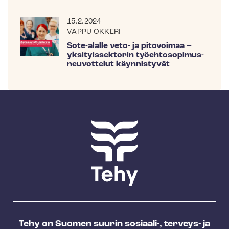
15.2.2024
VAPPU OKKERI
Sote-alalle veto- ja pitovoimaa –
yksityissektorin työ­eh­to­so­pi­mus­
neu­vot­te­lut käynnistyvät
Tehy on Suomen suurin sosiaali-, terveys- ja