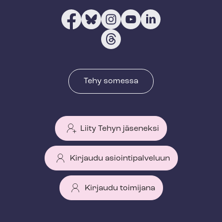
Tehy somessa
Liity Tehyn jäseneksi
Kirjaudu asiointipalveluun
Kirjaudu toimijana
T