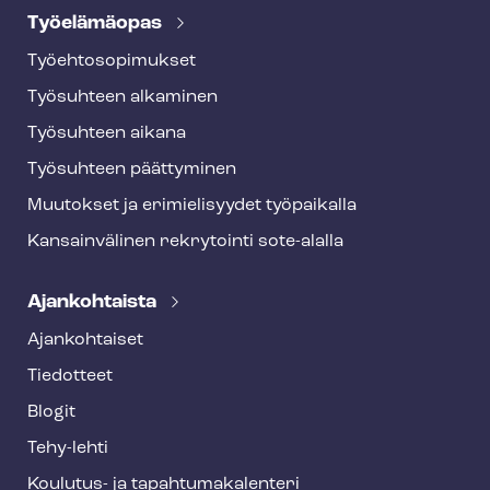
Työelämäopas
Työ­eh­to­so­pi­muk­set
Työsuhteen alkaminen
Työsuhteen aikana
Työsuhteen päättyminen
Muutokset ja erimielisyydet työpaikalla
Kansainvälinen rekrytointi sote-alalla
Ajankohtaista
Ajankohtaiset
Tiedotteet
Blogit
Tehy-lehti
Koulutus- ja ta­pah­tu­ma­ka­len­te­ri