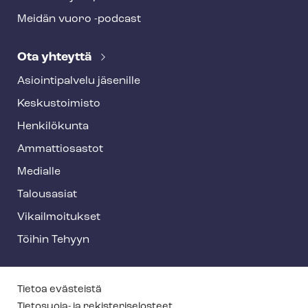
Meidän vuoro -podcast
Ota yhteyttä
Asioin­ti­pal­ve­lu jäsenille
Keskustoimisto
Henkilökunta
Ammattiosastot
Medialle
Talousasiat
Vi­kail­moi­tuk­set
Töihin Tehyyn
T
Tietoa evästeistä
Tietosuoja- ja re­kis­te­ri­se­los­teet