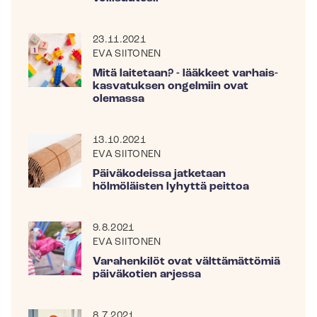
23.11.2021
EVA SIITONEN
Mitä laitetaan? - lääkkeet var­hais­
kas­va­tuk­sen ongelmiin ovat
olemassa
13.10.2021
EVA SIITONEN
Päiväkodeissa jatketaan
hölmöläisten lyhyttä peittoa
9.8.2021
EVA SIITONEN
Varahenkilöt ovat välttämättömiä
päiväkotien arjessa
8.7.2021