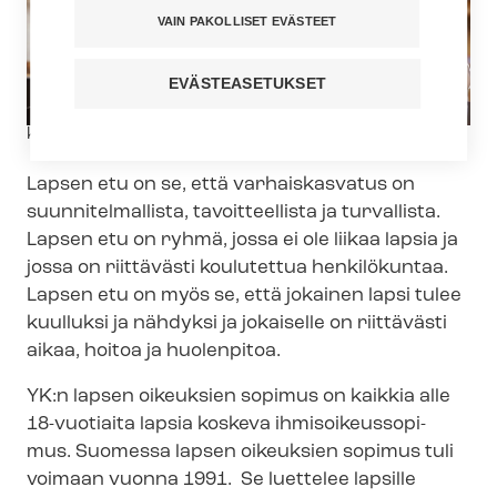
VAIN PAKOLLISET EVÄSTEET
EVÄSTEASETUKSET
Kuvateksti
kuva: iStock
Lapsen etu on se, että varhaiskasvatus on
suunnitelmallista, tavoitteellista ja turvallista.
Lapsen etu on ryhmä, jossa ei ole liikaa lapsia ja
jossa on riittävästi koulutettua henkilökuntaa.
Lapsen etu on myös se, että jokainen lapsi tulee
kuulluksi ja nähdyksi ja jokaiselle on riittävästi
aikaa, hoitoa ja huolenpitoa.
YK:n lapsen oikeuksien sopimus on kaikkia alle
18-vuotiaita lapsia koskeva ih­mi­soi­keus­so­pi­
mus. Suomessa lapsen oikeuksien sopimus tuli
voimaan vuonna 1991. Se luettelee lapsille