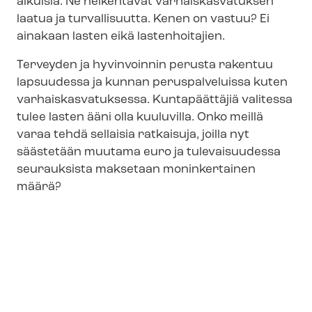
aikuisia. Ne heikentävät var­hais­kas­va­tuk­sen
laatua ja turvallisuutta. Kenen on vastuu? Ei
ainakaan lasten eikä lastenhoitajien.
Terveyden ja hyvinvoinnin perusta rakentuu
lapsuudessa ja kunnan peruspalveluissa kuten
var­hais­kas­va­tuk­ses­sa. Kuntapäättäjiä valitessa
tulee lasten ääni olla kuuluvilla. Onko meillä
varaa tehdä sellaisia ratkaisuja, joilla nyt
säästetään muutama euro ja tulevaisuudessa
seurauksista maksetaan moninkertainen
määrä?