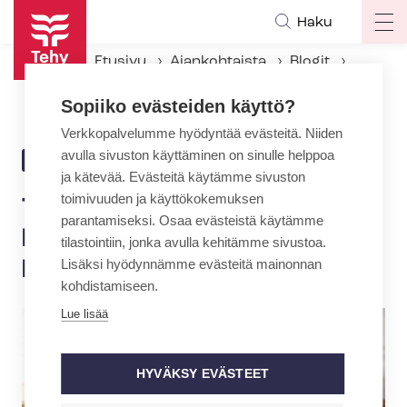
Hyppää
Haku
Op
pääsisältöön
ma
Etusivu
Ajankohtaista
Blogit
na
Tietävätkö tulevat kuntapäättäjät mikä on lapsen etu?
Sopiiko evästeiden käyttö?
Verkkopalvelumme hyödyntää evästeitä. Niiden
avulla sivuston käyttäminen on sinulle helppoa
6.4.2017 | 9:19
BLOGI
ja kätevää. Evästeitä käytämme sivuston
toimivuuden ja käyttökokemuksen
Tietävätkö tulevat
parantamiseksi. Osaa evästeistä käytämme
kuntapäättäjät mikä on
tilastointiin, jonka avulla kehitämme sivustoa.
Lisäksi hyödynnämme evästeitä mainonnan
lapsen etu?
kohdistamiseen.
Lue lisää
HYVÄKSY EVÄSTEET