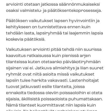
arviointi otetaan jatkossa säännönmukaiseksi
osaksi valmistelu- ja pää­tök­sen­te­ko­pro­ses­se­ja.
Päätöksen vaikutukset lapsen hyvinvointiin ja
kehitykseen on tunnistettava ennen kuin
tehdään lasta, lapsiryhmää tai laajemmin lapsia
koskevia päätöksiä.
Vaikutuksen arviointi pitää tehdä niin suurissa
kaavoitus ratkaisussa kuin pienissä arjen
tilanteissa kuten otetaanko päiväkotiryhmään
sijainen vai ei. Jatkuva alimiehitys ja liian suuret
ryhmät ovat niitä asioita missä vaikutukset
lapsiin tulee harkita vakavasti. Lastenhoitajat
tuovat jatkuvasti esille tilanteita, joissa
ennakolta tiedossa oleviin poissaoloihin ei oteta
sijaisia, äkillisistä poissaoloista puhumattakaan.
Nämä tilanteet kuormittavat niin lapsia kuin