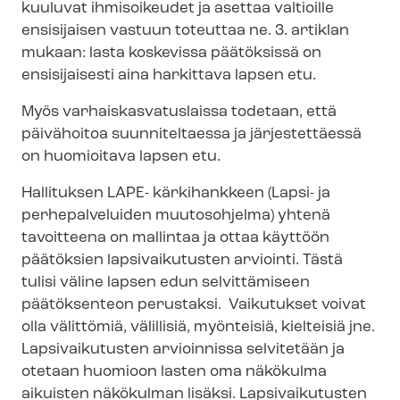
kuuluvat ihmisoikeudet ja asettaa valtioille
ensisijaisen vastuun toteuttaa ne. 3. artiklan
mukaan: lasta koskevissa päätöksissä on
ensisijaisesti aina harkittava lapsen etu.
Myös var­hais­kas­va­tus­lais­sa todetaan, että
päivähoitoa suunniteltaessa ja järjestettäessä
on huomioitava lapsen etu.
Hallituksen LAPE- kärkihankkeen (Lapsi- ja
perhepalveluiden muutosohjelma) yhtenä
tavoitteena on mallintaa ja ottaa käyttöön
päätöksien lapsivaikutusten arviointi. Tästä
tulisi väline lapsen edun selvittämiseen
päätöksenteon perustaksi. Vaikutukset voivat
olla välittömiä, välillisiä, myönteisiä, kielteisiä jne.
Lapsivaikutusten arvioinnissa selvitetään ja
otetaan huomioon lasten oma näkökulma
aikuisten näkökulman lisäksi. Lapsivaikutusten