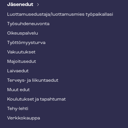
e
Jäsenedut
h
Luot­ta­muse­dus­ta­ja/luottamusmies työpaikallasi
y
Työ­suh­de­neu­von­ta
f
o
Oikeuspalvelu
o
Työt­tö­myys­tur­va
t
Vakuutukset
e
Majoitusedut
r
Laivaedut
Terveys- ja liikuntaedut
Muut edut
Koulutukset ja tapahtumat
Tehy-lehti
Verkkokauppa