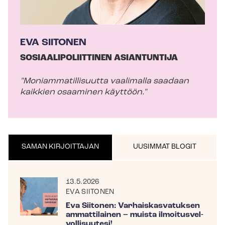
EVA SIITONEN
SO­SI­AA­LI­PO­LIIT­TI­NEN ASIANTUNTIJA
"Mo­niam­ma­til­li­suut­ta vaalimalla saadaan
kaikkien osaaminen käyttöön."
SAMAN KIRJOITTAJAN
UUSIMMAT BLOGIT
13.5.2026
EVA SIITONEN
Eva Siitonen: Var­hais­kas­va­tuk­sen
ammattilainen – muista il­moi­tus­vel­
vol­li­suu­te­si!