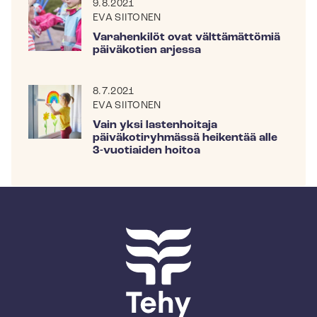
9.8.2021
EVA SIITONEN
Varahenkilöt ovat välttämättömiä
päiväkotien arjessa
8.7.2021
EVA SIITONEN
Vain yksi lastenhoitaja
päiväkotiryhmässä heikentää alle
3-vuotiaiden hoitoa