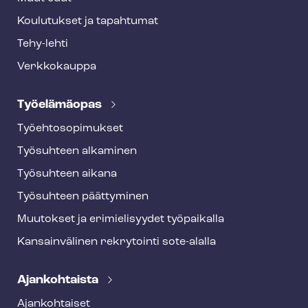
Koulutukset ja tapahtumat
Tehy-lehti
Verkkokauppa
Työelämäopas
Työ­eh­to­so­pi­muk­set
Työsuhteen alkaminen
Työsuhteen aikana
Työsuhteen päättyminen
Muutokset ja erimielisyydet työpaikalla
Kansainvälinen rekrytointi sote-alalla
Ajankohtaista
Ajankohtaiset