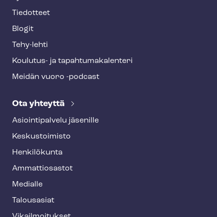
Tiedotteet
Blogit
Tehy-lehti
Koulutus- ja ta­pah­tu­ma­ka­len­te­ri
Meidän vuoro -podcast
Ota yhteyttä
Asioin­ti­pal­ve­lu jäsenille
Keskustoimisto
Henkilökunta
Ammattiosastot
Medialle
Talousasiat
Vi­kail­moi­tuk­set