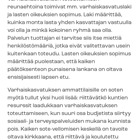
reunaehtoina toimivat mm. var­hais­kas­va­tus­la­ki
ja lasten oikeuksien sopimus. Laki määrittää,
kuinka monta lasta yhden kasvattajan vastuulla
voi olla ja minkä kokoinen ryhmä saa olla.
Palvelun tuottajan ei tarvitse siis itse miettiä
henkilöstömääriä, jotka eivät valitettavan usein
kuitenkaan toteudu. Lasten oikeuksien sopimus
määrittää puolestaan, että kaiken
päätöksenteon punaisena lankana on oltava
ensisijaisesti lapsen etu.
Var­hais­kas­va­tuk­sen ammattilaisille on soten
myötä tullut yksi huoli lisää: riittävätkö kuntien
resurssit laadukkaan var­hais­kas­va­tuk­sen
toteuttamiseen, kun suuri osa budjetista siirtyy
sosiaali- ja ter­veys­pal­ve­lui­den mukana kunnista
pois. Kaiken sote-vellomisen keskellä on tavoite
oltava kirkkaana, että riittävä ja koulutettu