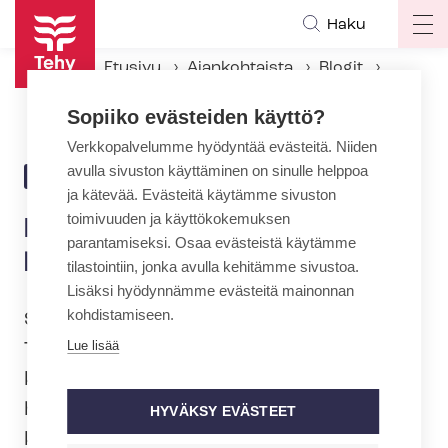
Hyppää
Haku
Op
pääsisältöön
ma
Etusivu
Ajankohtaista
Blogit
na
Riittävät RESURSSIT var­hais­kas­va­tuk­ses­sa
Sopiiko evästeiden käyttö?
Verkkopalvelumme hyödyntää evästeitä. Niiden
avulla sivuston käyttäminen on sinulle helppoa
18.1.2019 | 11:38
BLOGI
ja kätevää. Evästeitä käytämme sivuston
toimivuuden ja käyttökokemuksen
Riittävät RESURSSIT var­hais­
parantamiseksi. Osaa evästeistä käytämme
kas­va­tuk­ses­sa
tilastointiin, jonka avulla kehitämme sivustoa.
Lisäksi hyödynnämme evästeitä mainonnan
kohdistamiseen.
Sosiaali- ja terveysalan ammattijärjestö
Lue lisää
Tehy kampanjoi avainsanoilla, jotka
käsittelevät Tehyn eduskuntavaali- ja
hal­li­tus­oh­jel­ma­ta­voit­tei­ta. Tavoitteet on
HYVÄKSY EVÄSTEET
kiteytetty viiteen, päättäjille