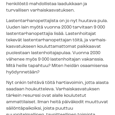
henkilöstö mahdollistaa laadukkaan ja
turvallisen var­hais­kas­va­tuk­sen.
Las­ten­tar­han­opet­ta­jis­ta on jo nyt huutava pula.
Uuden lain myötä vuonna 2030 tarvitaan 9 000
las­ten­tar­han­opet­ta­jia lisää. Lastenhoitajat
tekevät las­ten­tar­han­opet­ta­jan töitä, ja var­hais­
kas­va­tuk­seen kouluttamattomat paikkaavat
puolestaan las­ten­hoi­ta­ja­pu­laa. Vuonna 2030
vähenee myös 9 000 lastenhoitajan vakanssia.
Mitä heille tapahtuu? Miten heidän osaamisensa
hyödynnetään?
Nyt onkin tehtävä töitä hartiavoimin, jotta alasta
saadaan houkutteleva. Var­hais­kas­va­tuk­sen
tärkein resurssi ovat alalle koulutetut
ammattilaiset. Ilman heitä päiväkodit muuttuvat
säilöntäpaikoiksi, joista puuttuu
suunnitelmallinen, tavoitteellinen toiminta.