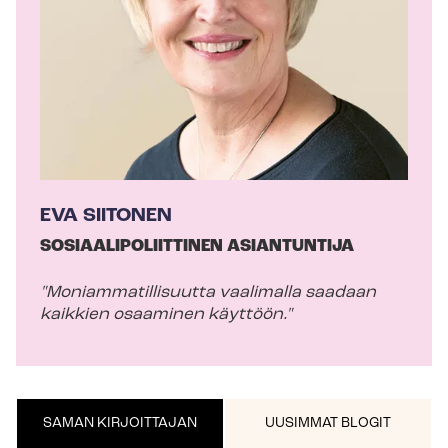
a
j
a
EVA SIITONEN
SO­SI­AA­LI­PO­LIIT­TI­NEN ASIANTUNTIJA
"Mo­niam­ma­til­li­suut­ta vaalimalla saadaan
kaikkien osaaminen käyttöön."
SAMAN KIRJOITTAJAN
UUSIMMAT BLOGIT