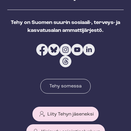
Tehy on Suomen suurin sosiaali-, terveys- ja
kasvatusalan ammattijärjestö.
Tehy somessa
Liity Tehyn jäseneksi