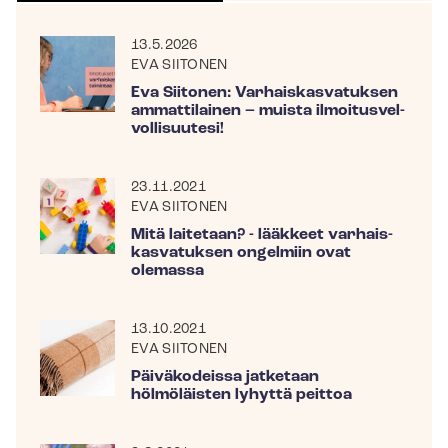
13.5.2026
EVA SIITONEN
Eva Siitonen: Var­hais­kas­va­tuk­sen
ammattilainen – muista il­moi­tus­vel­
vol­li­suu­te­si!
23.11.2021
EVA SIITONEN
Mitä laitetaan? - lääkkeet var­hais­
kas­va­tuk­sen ongelmiin ovat
olemassa
13.10.2021
EVA SIITONEN
Päiväkodeissa jatketaan
hölmöläisten lyhyttä peittoa