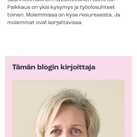
Palkkaus on yksi kysymys ja työolosuhteet
toinen. Molemmissa on kyse resursseista. Ja
molemmat ovat korjattavissa.
Tämän blogin kirjoittaja
K
i
r
j
o
i
t
t