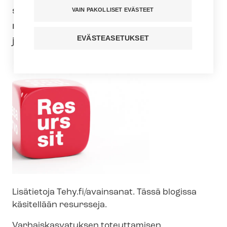
suunnattuihin avainsanoihin, jotka ovat
VAIN PAKOLLISET EVÄSTEET
resurssit, laatu, osaaminen, johtaminen
EVÄSTEASETUKSET
ja tasa-arvo.
Lisätietoja Tehy.fi/avainsanat. Tässä blogissa
käsitellään resursseja.
Var­hais­kas­va­tuk­sen toteuttamisen