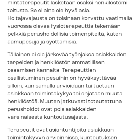
min­ta­te­ra­peu­tit lasketaan osaksi hen­ki­lös­tö­mi­
toi­tus­ta. Se ei aina ole hyvä asia.
Hoitajavajausta on toisinaan korvattu vaatimalla
vuorossa olevaa fysioterapeuttia tekemään
pelkkiä perushoidollisia toimenpiteitä, kuten
aamupesuja ja syöttämisiä.
Tällainen ei ole järkevää työnjakoa asiakkaiden
tarpeiden ja henkilöstön ammatillisen
osaamisen kannalta. Terapeuttien
osallistuminen pesuihin on hyväksyttävää
silloin, kun samalla arvioidaan tai tuetaan
asiakkaan toimintakykyä tai ohjataan muuta
henkilöstöä. Muuten jatkuvasti toteutettuna
perushoidot ovat pois asiakkaiden
varsinaisesta kuntoutusajasta.
Terapeutit ovat asiantuntijoita asiakkaan
toimintakyvyn arvioinnissa, kuntoutuksen