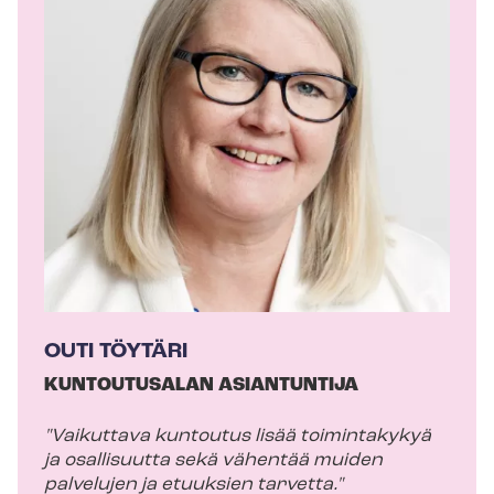
j
o
i
t
t
a
j
a
OUTI TÖYTÄRI
KUNTOUTUSALAN ASIANTUNTIJA
"Vaikuttava kuntoutus lisää toimintakykyä
ja osallisuutta sekä vähentää muiden
palvelujen ja etuuksien tarvetta."