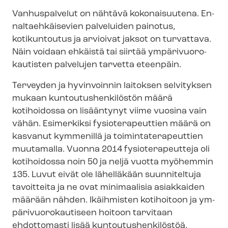
Vanhuspalvelut on nähtävä kokonaisuutena. En­
nal­taeh­käi­se­vien palveluiden painotus,
kotikuntoutus ja arvioivat jaksot on turvattava.
Näin voidaan ehkäistä tai siirtää ym­pä­ri­vuo­ro­
kau­tis­ten palvelujen tarvetta eteenpäin.
Terveyden ja hyvinvoinnin laitoksen selvityksen
mukaan kun­tou­tus­hen­ki­lös­tön määrä
kotihoidossa on lisääntynyt viime vuosina vain
vähän. Esimerkiksi fysioterapeuttien määrä on
kasvanut kymmenillä ja toi­min­ta­te­ra­peut­tien
muutamalla. Vuonna 2014 fysioterapeutteja oli
kotihoidossa noin 50 ja neljä vuotta myöhemmin
135. Luvut eivät ole lähelläkään suunniteltuja
tavoitteita ja ne ovat minimaalisia asiakkaiden
määrään nähden. Ikäihmisten kotihoitoon ja ym­
pä­ri­vuo­ro­kau­ti­seen hoitoon tarvitaan
ehdottomasti lisää kun­tou­tus­hen­ki­lös­töä.