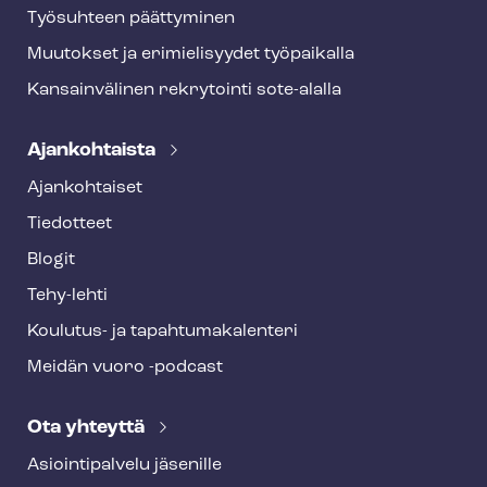
Työsuhteen päättyminen
Muutokset ja erimielisyydet työpaikalla
Kansainvälinen rekrytointi sote-alalla
Ajankohtaista
Ajankohtaiset
Tiedotteet
Blogit
Tehy-lehti
Koulutus- ja ta­pah­tu­ma­ka­len­te­ri
Meidän vuoro -podcast
Ota yhteyttä
Asioin­ti­pal­ve­lu jäsenille