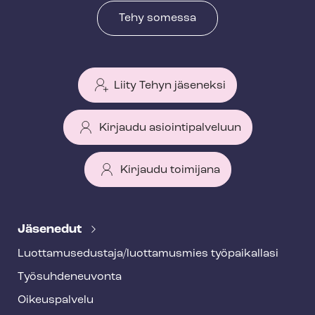
Tehy somessa
Liity Tehyn jäseneksi
Kirjaudu asiointipalveluun
Kirjaudu toimijana
T
e
Jäsenedut
h
Luot­ta­muse­dus­ta­ja/luottamusmies työpaikallasi
y
Työ­suh­de­neu­von­ta
f
o
Oikeuspalvelu