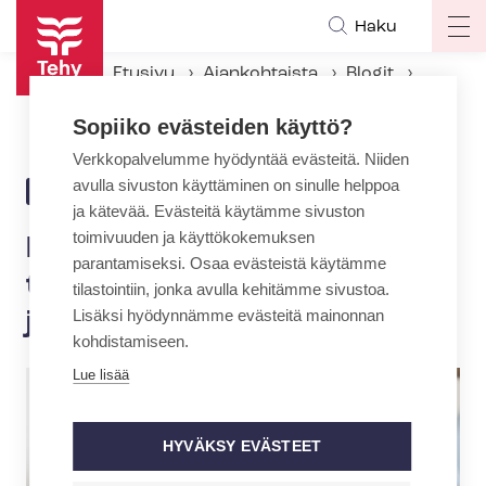
Hyppää
Haku
Op
pääsisältöön
ma
Etusivu
Ajankohtaista
Blogit
na
Ikäihmisten toimintakyvyn tukemiseen tarvitaan fysio- ja toi­min­ta­te­ra­peut­te­ja
Sopiiko evästeiden käyttö?
Verkkopalvelumme hyödyntää evästeitä. Niiden
avulla sivuston käyttäminen on sinulle helppoa
22.2.2019 | 14:37
BLOGI
ja kätevää. Evästeitä käytämme sivuston
toimivuuden ja käyttökokemuksen
Ikäihmisten toimintakyvyn
parantamiseksi. Osaa evästeistä käytämme
tukemiseen tarvitaan fysio-
tilastointiin, jonka avulla kehitämme sivustoa.
Lisäksi hyödynnämme evästeitä mainonnan
ja toi­min­ta­te­ra­peut­te­ja
kohdistamiseen.
Lue lisää
HYVÄKSY EVÄSTEET