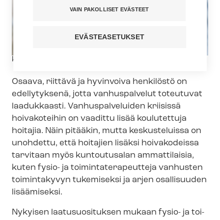
VAIN PAKOLLISET EVÄSTEET
EVÄSTEASETUKSET
Kuvateksti
kuva: iStock
Osaava, riittävä ja hyvinvoiva henkilöstö on
edellytyksenä, jotta vanhuspalvelut toteutuvat
laadukkaasti. Vanhuspalveluiden kriisissä
hoivakoteihin on vaadittu lisää koulutettuja
hoitajia. Näin pitääkin, mutta keskusteluissa on
unohdettu, että hoitajien lisäksi hoivakodeissa
tarvitaan myös kuntoutusalan ammattilaisia,
kuten fysio- ja toi­min­ta­te­ra­peut­te­ja vanhusten
toimintakyvyn tukemiseksi ja arjen osallisuuden
lisäämiseksi.
Nykyisen laatusuosituksen mukaan fysio- ja toi­