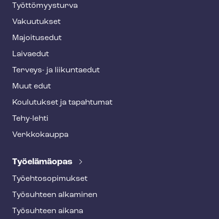
o
Työt­tö­myys­tur­va
t
Vakuutukset
e
Majoitusedut
r
Laivaedut
Terveys- ja liikuntaedut
Muut edut
Koulutukset ja tapahtumat
Tehy-lehti
Verkkokauppa
Työelämäopas
Työ­eh­to­so­pi­muk­set
Työsuhteen alkaminen
Työsuhteen aikana