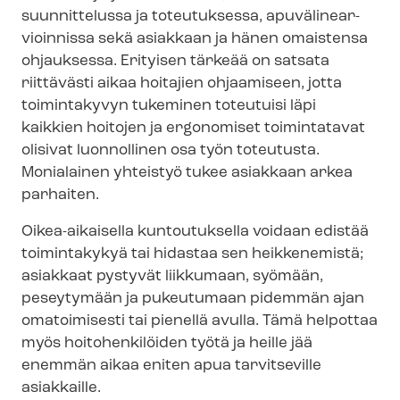
suunnittelussa ja toteutuksessa, apu­vä­li­near­
vioin­nis­sa sekä asiakkaan ja hänen omaistensa
ohjauksessa. Erityisen tärkeää on satsata
riittävästi aikaa hoitajien ohjaamiseen, jotta
toimintakyvyn tukeminen toteutuisi läpi
kaikkien hoitojen ja ergonomiset toimintatavat
olisivat luonnollinen osa työn toteutusta.
Monialainen yhteistyö tukee asiakkaan arkea
parhaiten.
Oikea-aikaisella kuntoutuksella voidaan edistää
toimintakykyä tai hidastaa sen heikkenemistä;
asiakkaat pystyvät liikkumaan, syömään,
peseytymään ja pukeutumaan pidemmän ajan
omatoimisesti tai pienellä avulla. Tämä helpottaa
myös hoitohenkilöiden työtä ja heille jää
enemmän aikaa eniten apua tarvitseville
asiakkaille.