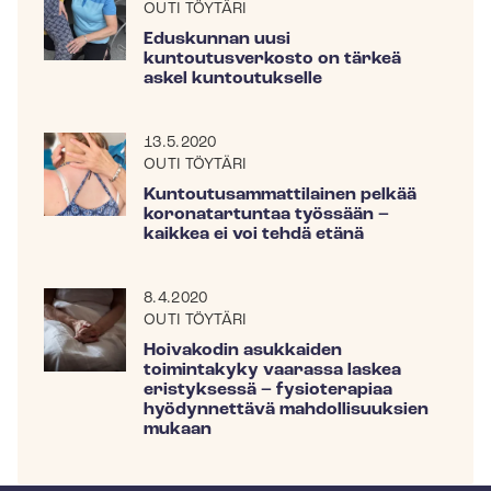
OUTI TÖYTÄRI
Eduskunnan uusi
kuntoutusverkosto on tärkeä
askel kuntoutukselle
13.5.2020
OUTI TÖYTÄRI
Kun­tou­tusam­mat­ti­lai­nen pelkää
koronatartuntaa työssään –
kaikkea ei voi tehdä etänä
8.4.2020
OUTI TÖYTÄRI
Hoivakodin asukkaiden
toimintakyky vaarassa laskea
eristyksessä – fysioterapiaa
hyödynnettävä mahdollisuuksien
mukaan