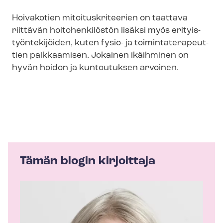
Hoivakotien mi­toi­tus­kri­tee­rien on taattava
riittävän hoitohenkilöstön lisäksi myös eri­tyis­
työn­te­ki­jöi­den, kuten fysio- ja toi­min­ta­te­ra­peut­
tien palkkaamisen. Jokainen ikäihminen on
hyvän hoidon ja kuntoutuksen arvoinen.
Tämän blogin kirjoittaja
K
i
r