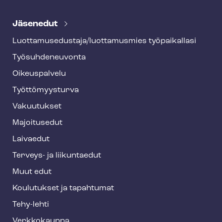
T
e
Jäsenedut
h
Luot­ta­muse­dus­ta­ja/luottamusmies työpaikallasi
y
Työ­suh­de­neu­von­ta
f
o
Oikeuspalvelu
o
Työt­tö­myys­tur­va
t
Vakuutukset
e
Majoitusedut
r
Laivaedut
Terveys- ja liikuntaedut
Muut edut
Koulutukset ja tapahtumat
Tehy-lehti
Verkkokauppa