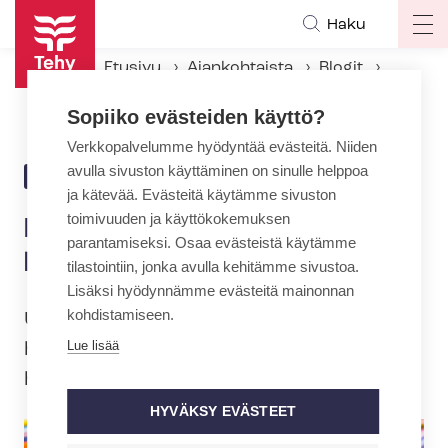
Hyppää
Haku
Op
pääsisältöön
ma
Etusivu
Ajankohtaista
Blogit
na
Hallituksen askelmerkit var­hais­kas­va­tuk­seen
Sopiiko evästeiden käyttö?
Verkkopalvelumme hyödyntää evästeitä. Niiden
avulla sivuston käyttäminen on sinulle helppoa
17.6.2019 | 11:02
BLOGI
ja kätevää. Evästeitä käytämme sivuston
toimivuuden ja käyttökokemuksen
Hallituksen askelmerkit var­
parantamiseksi. Osaa evästeistä käytämme
hais­kas­va­tuk­seen
tilastointiin, jonka avulla kehitämme sivustoa.
Lisäksi hyödynnämme evästeitä mainonnan
kohdistamiseen.
Uusi hallitus tuo muutoksen tuulia var­
Lue lisää
hais­kas­va­tuk­seen. Suuri osa niistä on
hyvinkin tervetulleita.
HYVÄKSY EVÄSTEET