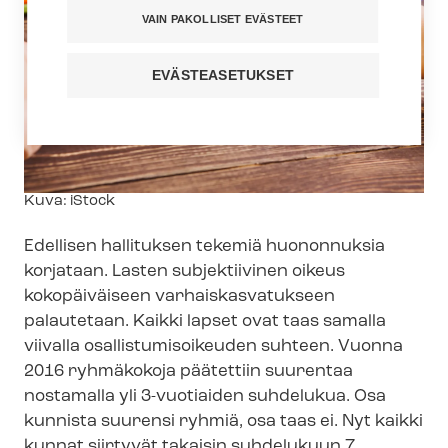
VAIN PAKOLLISET EVÄSTEET
EVÄSTEASETUKSET
Kuvateksti
Kuva: iStock
Edellisen hallituksen tekemiä huononnuksia
korjataan. Lasten subjektiivinen oikeus
kokopäiväiseen var­hais­kas­va­tuk­seen
palautetaan. Kaikki lapset ovat taas samalla
viivalla osal­lis­tu­mi­soi­keu­den suhteen. Vuonna
2016 ryhmäkokoja päätettiin suurentaa
nostamalla yli 3-vuotiaiden suhdelukua. Osa
kunnista suurensi ryhmiä, osa taas ei. Nyt kaikki
kunnat siirtyvät takaisin suhdelukuun 7