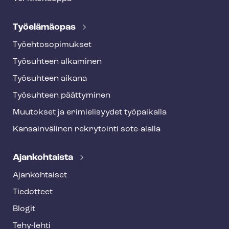
Työelämäopas
Työ­eh­to­so­pi­muk­set
Työsuhteen alkaminen
Työsuhteen aikana
Työsuhteen päättyminen
Muutokset ja erimielisyydet työpaikalla
Kansainvälinen rekrytointi sote-alalla
Ajankohtaista
Ajankohtaiset
Tiedotteet
Blogit
Tehy-lehti