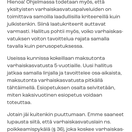
Hienoa! Ohjelmassa todetaan myös, että
yksityisten var­hais­kas­va­tus­pal­ve­lui­den on
toimittava samoilla laadullisilla kriteereillä kuin
julkistenkin. Siinä laatukriteerit auttavat
varmasti. Hallitus pohtii myös, voiko var­hais­kas­
va­tuk­sen voiton tavoittelua rajata samalla
tavalla kuin perusopetuksessa.
Useissa kunnissa kokeillaan maksutonta
varhaiskasvatusta 5-vuotiaille. Uusi hallitus
jatkaa samalla linjalla ja tavoittelee osa-aikaista,
maksutonta varhaiskasvatusta pitkällä
tähtäimellä. Esiopetuksen osalta selvitetään,
miten kaksivuotinen esiopetus voidaan
toteuttaa.
Jotain jäi kuitenkin puuttumaan. Emme saaneet
lupausta siitä, että var­hais­kas­va­tus­lain ns.
poikkeamispykälä (§ 36), joka koskee var­hais­kas­