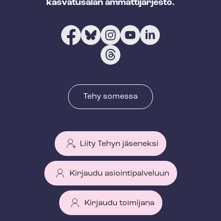
kasvatusalan ammattijärjestö.
Tehy somessa
Liity Tehyn jäseneksi
Kirjaudu asiointipalveluun
Kirjaudu toimijana