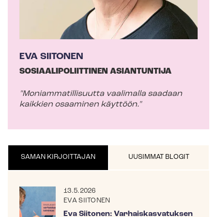
EVA SIITONEN
SO­SI­AA­LI­PO­LIIT­TI­NEN ASIANTUNTIJA
"Mo­niam­ma­til­li­suut­ta vaalimalla saadaan
kaikkien osaaminen käyttöön."
SAMAN KIRJOITTAJAN
UUSIMMAT BLOGIT
13.5.2026
EVA SIITONEN
Eva Siitonen: Var­hais­kas­va­tuk­sen