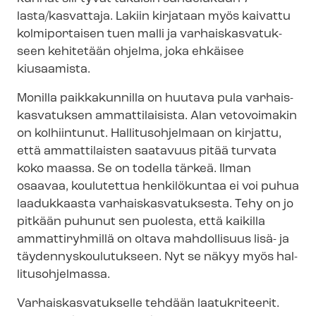
lasta/kasvattaja. Lakiin kirjataan myös kaivattu
kolmiportaisen tuen malli ja var­hais­kas­va­tuk­
seen kehitetään ohjelma, joka ehkäisee
kiusaamista.
Monilla paikkakunnilla on huutava pula var­hais­
kas­va­tuk­sen ammattilaisista. Alan vetovoimakin
on kolhiintunut. Hallitusohjelmaan on kirjattu,
että ammattilaisten saatavuus pitää turvata
koko maassa. Se on todella tärkeä. Ilman
osaavaa, koulutettua henkilökuntaa ei voi puhua
laadukkaasta var­hais­kas­va­tuk­ses­ta. Tehy on jo
pitkään puhunut sen puolesta, että kaikilla
ammattiryhmillä on oltava mahdollisuus lisä- ja
täy­den­nys­kou­lu­tuk­seen. Nyt se näkyy myös hal­
li­tus­oh­jel­mas­sa.
Var­hais­kas­va­tuk­sel­le tehdään laatukriteerit.