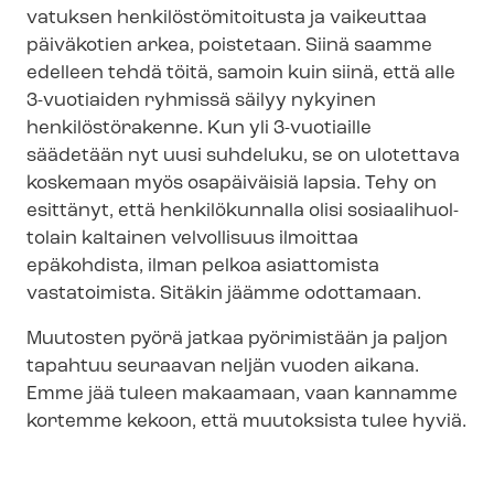
va­tuk­sen hen­ki­lös­tö­mi­toi­tus­ta ja vaikeuttaa
päiväkotien arkea, poistetaan. Siinä saamme
edelleen tehdä töitä, samoin kuin siinä, että alle
3-vuotiaiden ryhmissä säilyy nykyinen
henkilöstörakenne. Kun yli 3-vuotiaille
säädetään nyt uusi suhdeluku, se on ulotettava
koskemaan myös osapäiväisiä lapsia. Tehy on
esittänyt, että henkilökunnalla olisi so­si­aa­li­huol­
to­lain kaltainen velvollisuus ilmoittaa
epäkohdista, ilman pelkoa asiattomista
vastatoimista. Sitäkin jäämme odottamaan.
Muutosten pyörä jatkaa pyörimistään ja paljon
tapahtuu seuraavan neljän vuoden aikana.
Emme jää tuleen makaamaan, vaan kannamme
kortemme kekoon, että muutoksista tulee hyviä.