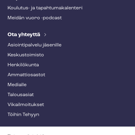
Koulutus- ja ta­pah­tu­ma­ka­len­te­ri
Meidän vuoro -podcast
Ota yhteyttä
Asioin­ti­pal­ve­lu jäsenille
Keskustoimisto
Henkilökunta
Ammattiosastot
Medialle
Talousasiat
Vi­kail­moi­tuk­set
Töihin Tehyyn