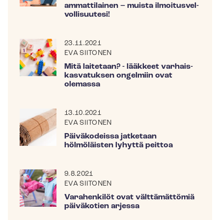
ammattilainen – muista il­moi­tus­vel­
vol­li­suu­te­si!
23.11.2021
EVA SIITONEN
Mitä laitetaan? - lääkkeet var­hais­
kas­va­tuk­sen ongelmiin ovat
olemassa
13.10.2021
EVA SIITONEN
Päiväkodeissa jatketaan
hölmöläisten lyhyttä peittoa
9.8.2021
EVA SIITONEN
Varahenkilöt ovat välttämättömiä
päiväkotien arjessa