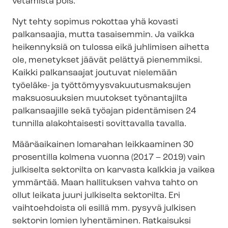
vetämistä pois.
Nyt tehty sopimus rokottaa yhä kovasti
palkansaajia, mutta tasaisemmin. Ja vaikka
heikennyksiä on tulossa eikä juhlimisen aihetta
ole, menetykset jäävät pelättyä pienemmiksi.
Kaikki palkansaajat joutuvat nielemään
työeläke- ja työt­tö­myys­va­kuu­tus­mak­su­jen
maksuosuuksien muutokset työnantajilta
palkansaajille sekä työajan pidentämisen 24
tunnilla alakohtaisesti sovittavalla tavalla.
Määräaikainen lomarahan leikkaaminen 30
prosentilla kolmena vuonna (2017 – 2019) vain
julkiselta sektorilta on karvasta kalkkia ja vaikea
ymmärtää. Maan hallituksen vahva tahto on
ollut leikata juuri julkiselta sektorilta. Eri
vaihtoehdoista oli esillä mm. pysyvä julkisen
sektorin lomien lyhentäminen. Ratkaisuksi