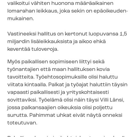
valikoitui vähiten huonona määräaikainen
lomarahan leikkaus, joka sekin on epä­oi­keu­den­
mu­kai­nen.
Vastineeksi hallitus on kertonut luopuvansa 1,5
miljardin lisäleikkauksista ja aikoo ehkä
keventää tuloveroja.
Myös paikallisen sopimiseen liittyi sekä
työnantajien että maan hallituksen kovia
tavoitteita. Työ­eh­to­so­pi­muk­sil­le olisi haluttu
viitata kintaalla. Palkat ja työajat haluttiin täysin
vapaasti paikallisesti ja yrityskohtaisesti
sovittaviksi. Työelämä olisi näin täysi Villi Länsi,
jossa palkansaajien oikeuksia olisi poljettu
surutta. Pahimmat uhkat eivät näytä onneksi
toteutuvan.