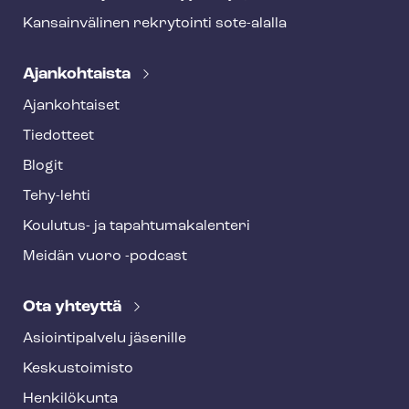
Kansainvälinen rekrytointi sote-alalla
Ajankohtaista
Ajankohtaiset
Tiedotteet
Blogit
Tehy-lehti
Koulutus- ja ta­pah­tu­ma­ka­len­te­ri
Meidän vuoro -podcast
Ota yhteyttä
Asioin­ti­pal­ve­lu jäsenille
Keskustoimisto
Henkilökunta