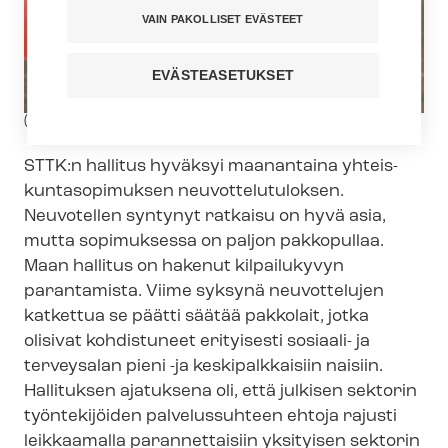
VAIN PAKOLLISET EVÄSTEET
EVÄSTEASETUKSET
Kuvateksti
(Lehtikuva: Eija Kontio)
STTK:n hallitus hyväksyi maanantaina yh­teis­
kun­ta­so­pi­muk­sen neu­vot­te­lu­tu­lok­sen.
Neuvotellen syntynyt ratkaisu on hyvä asia,
mutta sopimuksessa on paljon pakkopullaa.
Maan hallitus on hakenut kilpailukyvyn
parantamista. Viime syksynä neuvottelujen
katkettua se päätti säätää pakkolait, jotka
olisivat kohdistuneet erityisesti sosiaali- ja
terveysalan pieni -ja keskipalkkaisiin naisiin.
Hallituksen ajatuksena oli, että julkisen sektorin
työntekijöiden palvelussuhteen ehtoja rajusti
leikkaamalla parannettaisiin yksityisen sektorin