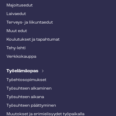
e
Majoitusedut
r
Laivaedut
Terveys- ja liikuntaedut
Muut edut
Koulutukset ja tapahtumat
Tehy-lehti
Verkkokauppa
Työelämäopas
Työ­eh­to­so­pi­muk­set
Työsuhteen alkaminen
Työsuhteen aikana
Työsuhteen päättyminen
Muutokset ja erimielisyydet työpaikalla