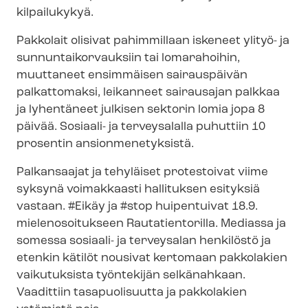
kilpailukykyä.
Pakkolait olisivat pahimmillaan iskeneet ylityö- ja
sun­nun­tai­kor­vauk­siin tai lomarahoihin,
muuttaneet ensimmäisen sairauspäivän
palkattomaksi, leikanneet sairausajan palkkaa
ja lyhentäneet julkisen sektorin lomia jopa 8
päivää. Sosiaali- ja terveysalalla puhuttiin 10
prosentin an­sion­me­ne­tyk­sis­tä.
Palkansaajat ja tehyläiset protestoivat viime
syksynä voimakkaasti hallituksen esityksiä
vastaan. #Eikäy ja #stop huipentuivat 18.9.
mielenosoitukseen Rautatientorilla. Mediassa ja
somessa sosiaali- ja terveysalan henkilöstö ja
etenkin kätilöt nousivat kertomaan pakkolakien
vaikutuksista työntekijän selkänahkaan.
Vaadittiin tasapuolisuutta ja pakkolakien