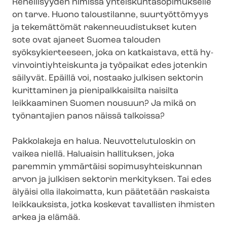
Rehellisyyden nimissä yh­teis­kun­ta­so­pi­muk­sel­le
on tarve. Huono taloustilanne, suurtyöttömyys
ja tekemättömät ra­ken­ne­uu­dis­tuk­set kuten
sote ovat ajaneet Suomea talouden
syöksykierteeseen, joka on katkaistava, että hy­
vin­voin­tiyh­teis­kun­ta ja työpaikat edes jotenkin
säilyvät. Epäillä voi, nostaako julkisen sektorin
kurittaminen ja pienipalkkaisilta naisilta
leikkaaminen Suomen nousuun? Ja mikä on
työnantajien panos näissä talkoissa?
Pakkolakeja en halua. Neu­vot­te­lu­tu­los­kin on
vaikea niellä. Haluaisin hallituksen, joka
paremmin ymmärtäisi so­pi­musyh­teis­kun­nan
arvon ja julkisen sektorin merkityksen. Tai edes
älyäisi olla ilakoimatta, kun päätetään raskaista
leikkauksista, jotka koskevat tavallisten ihmisten
arkea ja elämää.