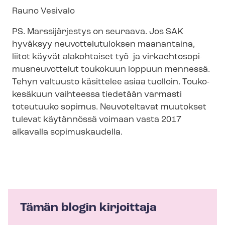
Rauno Vesivalo
PS. Marssijärjestys on seuraava. Jos SAK
hyväksyy neu­vot­te­lu­tu­lok­sen maanantaina,
liitot käyvät alakohtaiset työ- ja vir­kaeh­to­so­pi­
mus­neu­vot­te­lut toukokuun loppuun mennessä.
Tehyn valtuusto käsittelee asiaa tuolloin. Touko-
kesäkuun vaihteessa tiedetään varmasti
toteutuuko sopimus. Neuvoteltavat muutokset
tulevat käytännössä voimaan vasta 2017
alkavalla sopimuskaudella.
Tämän blogin kirjoittaja