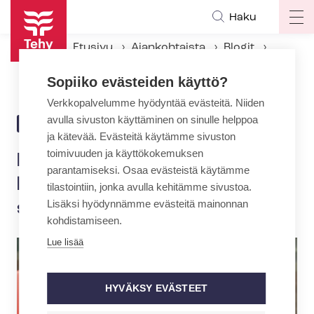
Hyppää
Haku
Op
pääsisältöön
ma
Etusivu
Ajankohtaista
Blogit
na
Pakkolait nujerrettiin, hallitus kurittaa julkista sektoria
Sopiiko evästeiden käyttö?
Verkkopalvelumme hyödyntää evästeitä. Niiden
avulla sivuston käyttäminen on sinulle helppoa
4.3.2016 | 9:53
BLOGI
ja kätevää. Evästeitä käytämme sivuston
toimivuuden ja käyttökokemuksen
Pakkolait nujerrettiin,
parantamiseksi. Osaa evästeistä käytämme
hallitus kurittaa julkista
tilastointiin, jonka avulla kehitämme sivustoa.
Lisäksi hyödynnämme evästeitä mainonnan
sektoria
kohdistamiseen.
Lue lisää
HYVÄKSY EVÄSTEET