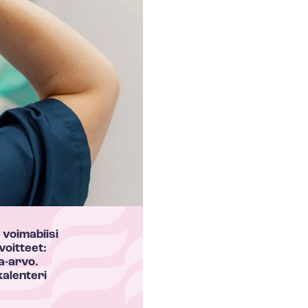
 voimabiisi
­voit­teet:
a-arvo.
kalenteri