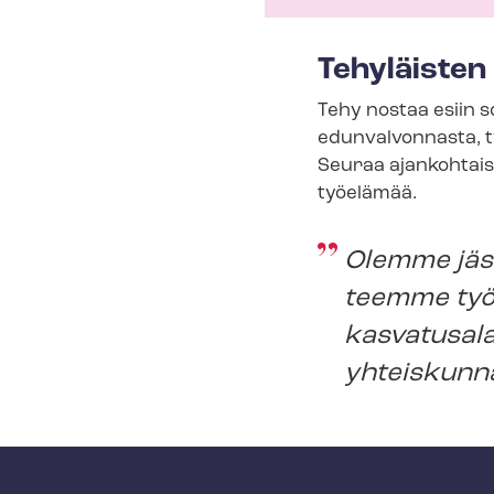
e
c
Tehyläisten
t
Tehy nostaa esiin s
i
edunvalvonnasta, ty
o
Seuraa ajan­koh­tai
työelämää.
n
m
Olemme jäse
e
teemme työtä
n
kasvatusala
u
yhteiskunn