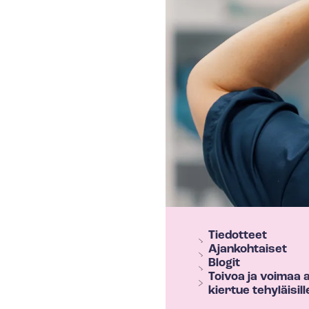
T
Tiedotteet
e
Ajankohtaiset
h
Blogit
Toivoa ja voimaa 
y
kiertue tehyläisil
s