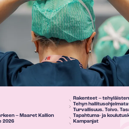
Rakenteet – tehyläisten
Tehyn hal­li­tus­oh­jel­ma­ta
Turvallisuus. Toivo. Tas
arkeen – Maaret Kallion
Tapahtuma- ja koulutus
le 2026
Kampanjat