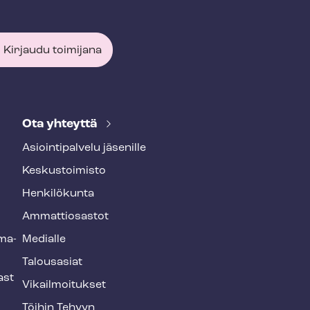
Kirjaudu toimijana
Ota yhteyttä
Asioin­ti­pal­ve­lu jäsenille
Keskustoimisto
Henkilökunta
Ammattiosastot
­ma­
Medialle
Talousasiat
ast
Vi­kail­moi­tuk­set
Töihin Tehyyn