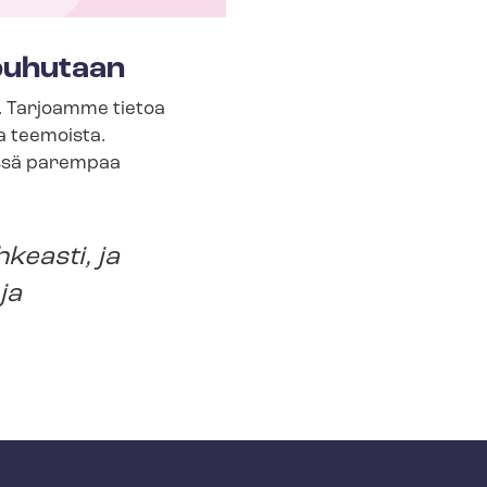
 puhutaan
n. Tarjoamme tietoa
a teemoista.
dessä parempaa
keasti, ja
ja