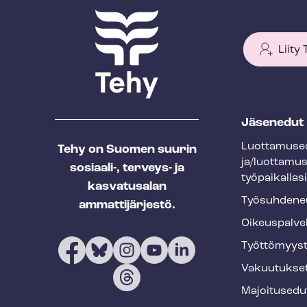
Liity
T
Jäsenedut
e
Luot­ta­muse­
Tehy on Suomen suurin
h
ja/luottamu
sosiaali-, terveys- ja
y
työpaikallasi
kasvatusalan
f
Työ­suh­de­ne
ammattijärjestö.
o
Oikeuspalve
o
Työt­tö­myys­
t
Vakuutukse
e
Majoitusedu