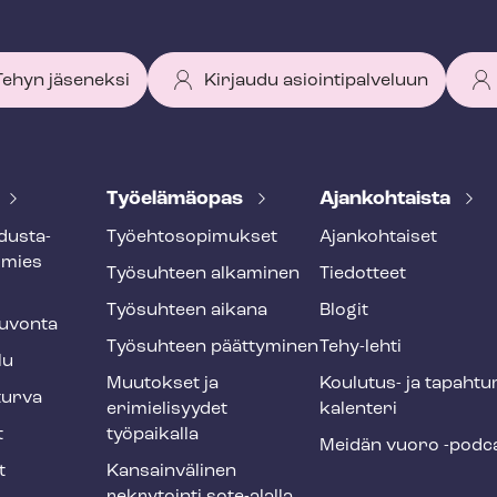
 Tehyn jäseneksi
Kirjaudu asiointipalveluun
Työelämäopas
Ajankohtaista
dus­ta­
Työ­eh­to­so­pi­muk­set
Ajankohtaiset
smies
Työsuhteen alkaminen
Tiedotteet
Työsuhteen aikana
Blogit
u­von­ta
Työsuhteen päättyminen
Tehy-lehti
lu
Muutokset ja
Koulutus- ja ta­pah­tu
tur­va
erimielisyydet
ka­len­te­ri
t
työpaikalla
Meidän vuoro -podc
t
Kansainvälinen