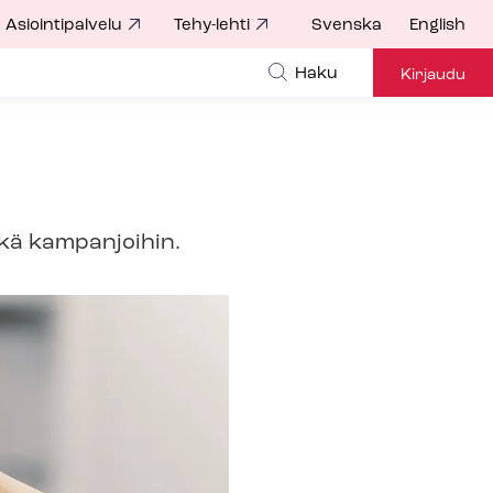
Asiointipalvelu
Tehy-lehti
Svenska
English
Haku
Kirjaudu
 sekä kampanjoihin.