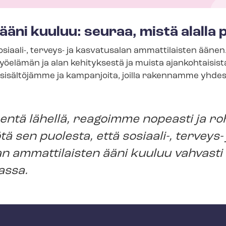
 ääni kuuluu: seuraa, mistä alalla
osiaali-, terveys- ja kasvatusalan ammattilaisten ääne
öelämän ja alan kehityksestä ja muista ajankohtaisist
s­si­säl­tö­jäm­me ja kampanjoita, joilla rakennamme yh
ntä lähellä, reagoimme nopeasti ja roh
 sen puolesta, että sosiaali-, terveys- 
n ammattilaisten ääni kuuluu vahvasti
assa.