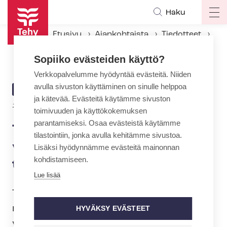
Hyppää
Haku
Op
pääsisältöön
ma
Etusivu
Ajankohtaista
Tiedotteet
na
Tehy: Yhdenvertaisuus vaatii vaikuttamista ja käytännön toimia
Sopiiko evästeiden käyttö?
Verkkopalvelumme hyödyntää evästeitä. Niiden
avulla sivuston käyttäminen on sinulle helppoa
ARTIKKELIN
TIEDOTE
ja kätevää. Evästeitä käytämme sivuston
KATEGORIA
16.6.2025 | 8:28
toimivuuden ja käyttökokemuksen
parantamiseksi. Osaa evästeistä käytämme
Tehy: Yhdenvertaisuus vaatii
tilastointiin, jonka avulla kehitämme sivustoa.
vaikuttamista ja käytännön
Lisäksi hyödynnämme evästeitä mainonnan
kohdistamiseen.
toimia
Lue lisää
Tehy osallistuu Pride-kuukauteen
nostaakseen esiin tasa-arvon ja
HYVÄKSY EVÄSTEET
yhdenvertaisuuden merkitystä sekä