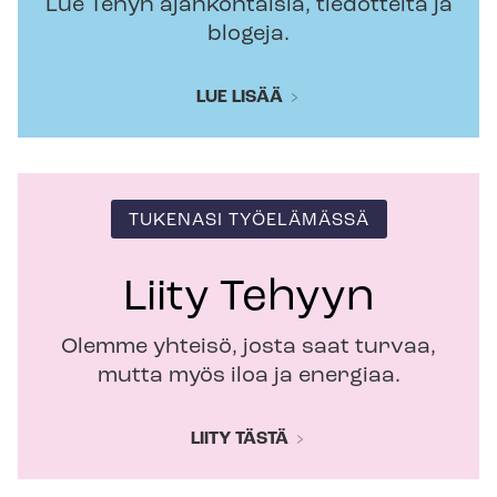
Lue Tehyn ajankohtaisia, tiedotteita ja
blogeja.
LUE LISÄÄ
TUKENASI TYÖELÄMÄSSÄ
Liity Tehyyn
Olemme yhteisö, josta saat turvaa,
mutta myös iloa ja energiaa.
LIITY TÄSTÄ