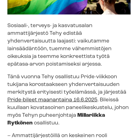
Sosiaali-, terveys- ja kasvatusalan
ammattijärjestö Tehy edistää
yhdenvertaisuutta laajasti: vaikutamme
lainsäädäntöön, tuemme vähemmistöjen
oikeuksia ja teemme konkreettista työtä
epätasa-arvon poistamiseksi arjessa.
Tänä vuonna Tehy osallistuu Pride-viikkoon
tukijana korostaakseen yhdenvertaisuuden
merkitystä erityisesti työelämässä, ja järjestää
Pride-bileet maanantaina 16.6.2025
. Bileissä
kuullaan kovatasoinen paneelikeskustelu, johon
myös Tehyn puheenjohtaja
Millariikka
Rytkönen
osallistuu.
– Am­mat­ti­jär­jes­töil­lä on keskeinen rooli