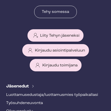
Tehy somessa
Liity Tehyn jäseneksi
Kirjaudu asiointipalveluun
Kirjaudu toimijana
T
e
Jäsenedut
h
Luot­ta­muse­dus­ta­ja/luottamusmies työpaikallasi
y
Työ­suh­de­neu­von­ta
f