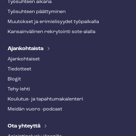
Työsuhteen aikana
Työsuhteen päättyminen
Muutokset ja erimielisyydet työpaikalla
Kansainvälinen rekrytointi sote-alalla
Ajankohtaista
Ajankohtaiset
Tiedotteet
Blogit
Tehy-lehti
Koulutus- ja ta­pah­tu­ma­ka­len­te­ri
Meidän vuoro -podcast
Ota yhteyttä