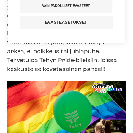
VAIN PAKOLLISET EVÄSTEET
yhteiskunnassa että työelämässä. Pride
on juhla, mutta samalla muistutus siitä,
EVÄSTEASETUKSET
että yhdenvertaisuus ei ole
itsestäänselvyys. Se vaatii jatkuvaa ja
tavoitteellista työtä, joka on Tehylle
arkea, ei poikkeus tai juhlapuhe.
Tervetuloa Tehyn Pride-bileisiin, joissa
keskustelee kovatasoinen paneeli!