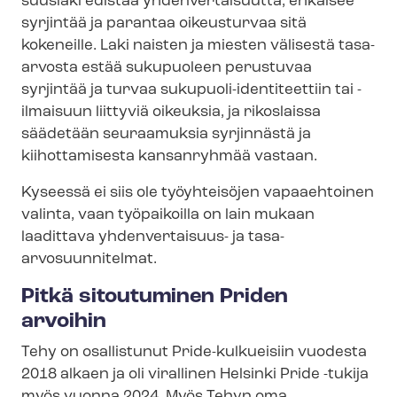
suus­la­ki edistää yhdenvertaisuutta, ehkäisee
syrjintää ja parantaa oikeusturvaa sitä
kokeneille. Laki naisten ja miesten välisestä tasa-
arvosta estää sukupuoleen perustuvaa
syrjintää ja turvaa sukupuoli-​identiteettiin tai -
ilmaisuun liittyviä oikeuksia, ja rikoslaissa
säädetään seuraamuksia syrjinnästä ja
kiihottamisesta kansanryhmää vastaan.
Kyseessä ei siis ole työyhteisöjen vapaaehtoinen
valinta, vaan työpaikoilla on lain mukaan
laadittava yhdenvertaisuus- ja tasa-​
arvosuunnitelmat.
Pitkä sitoutuminen Priden
arvoihin
Tehy on osallistunut Pride-kulkueisiin vuodesta
2018 alkaen ja oli virallinen Helsinki Pride -tukija
myös vuonna 2024. Myös Tehyn oma