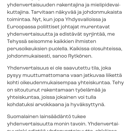
yhdenvertaisuuden rakentajina ja mie­li­pi­de­vai­
kut­ta­ji­na. Tarvitaan näkyvää ja johdonmukaista
toimintaa.
Nyt, kun jopa Yhdysvalloissa ja
Euroopassa poliittiset johtajat murentavat
yhdenvertaisuutta ja edistävät syrjintää, me
Tehyssä seisomme kaikkien ihmisten
perusoikeuksien puolella. Kaikissa olosuhteissa,
johdonmukaisesti,
sanoo Rytkönen.
Yhdenvertaisuus ei ole saavutettu tila, joka
pysyy muuttumattomana vaan jatkuvaa liikettä
kohti oi­keu­den­mu­kai­sem­paa yhteiskuntaa. Tehy
on sitoutunut rakentamaan työelämää ja
yhteiskuntaa, joissa jokainen voi tulla
kohdatuksi arvokkaana ja hyväksyttynä.
Suomalainen lainsäädäntö tukee
yhdenvertaisuutta monin tavoin. Yh­den­ver­tai­