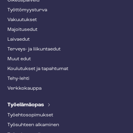
o
Oikeuspalvelu
o
Työt­tö­myys­tur­va
t
Vakuutukset
e
Majoitusedut
r
Laivaedut
Terveys- ja liikuntaedut
Muut edut
Koulutukset ja tapahtumat
Tehy-lehti
Verkkokauppa
Työelämäopas
Työ­eh­to­so­pi­muk­set
Työsuhteen alkaminen