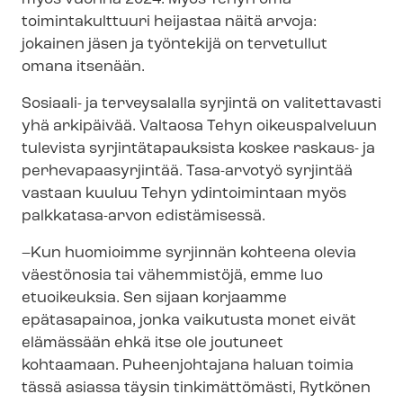
toimintakulttuuri heijastaa näitä arvoja:
jokainen jäsen ja työntekijä on tervetullut
omana itsenään.
Sosiaali- ja terveysalalla syrjintä on valitettavasti
yhä arkipäivää. Valtaosa Tehyn oikeuspalveluun
tulevista syr­jin­tä­ta­pauk­sis­ta koskee raskaus- ja
per­he­va­paa­syr­jin­tää. Tasa-arvotyö syrjintää
vastaan kuuluu Tehyn ydintoimintaan myös
palkkatasa-arvon edistämisessä.
–Kun huomioimme syrjinnän kohteena olevia
väestönosia tai vähemmistöjä, emme luo
etuoikeuksia. Sen sijaan korjaamme
epätasapainoa, jonka vaikutusta monet eivät
elämässään ehkä itse ole joutuneet
kohtaamaan. Puheenjohtajana haluan toimia
tässä asiassa täysin tinkimättömästi, Rytkönen