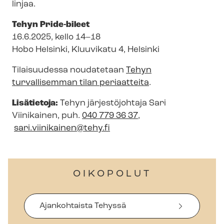
linjaa.
Tehyn Pride-bileet
16.6.2025, kello 14–18
Hobo Helsinki, Kluuvikatu 4, Helsinki
Tilaisuudessa noudatetaan
Tehyn
turvallisemman tilan periaatteita
.
Lisätietoja:
Tehyn järjestöjohtaja Sari
Viinikainen,
puh.
040 779 36 37
,
sari.viinikainen@tehy.fi
OIKOPOLUT
Ajankohtaista Tehyssä