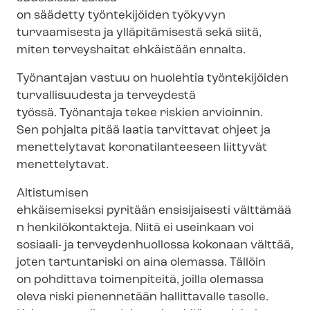
on säädetty työntekijöiden työkyvyn
turvaamisesta ja ylläpitämisestä sekä siitä,
miten terveyshaitat ehkäistään ennalta.
Työnantajan vastuu on huolehtia työntekijöiden
turvallisuudesta ja terveydestä
työssä. Työnantaja tekee riskien arvioinnin.
Sen pohjalta pitää laatia tarvittavat ohjeet ja
menettelytavat ko­ro­na­ti­lan­tee­seen liittyvät
menettelytavat.
Altistumisen
ehkäisemiseksi pyritään ensisijaisesti välttämää
n henkilökontakteja. Niitä ei useinkaan voi
sosiaali- ja ter­vey­den­huol­los­sa kokonaan välttää,
joten tartuntariski on aina olemassa. Tällöin
on pohdittava toimenpiteitä, joilla olemassa
oleva riski pienennetään hallittavalle tasolle.