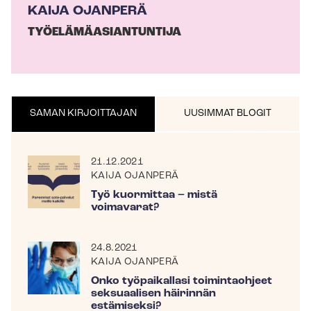
KAIJA OJANPERÄ
TYÖ­ELÄ­MÄ­ASIAN­TUN­TI­JA
SAMAN KIRJOITTAJAN
UUSIMMAT BLOGIT
21.12.2021
KAIJA OJANPERÄ
Työ kuormittaa – mistä
voimavarat?
24.8.2021
KAIJA OJANPERÄ
Onko työpaikallasi toimintaohjeet
seksuaalisen häirinnän
estämiseksi?