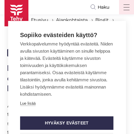
Hyppää
Haku
Op
pääsisältöön
ma
Etusivu
Ajankohtaista
Blogit
na
Kirurginen suojus on ensisijainen – kankaisen kuiduista hengitysoireita
Sopiiko evästeiden käyttö?
Verkkopalvelumme hyödyntää evästeitä. Niiden
avulla sivuston käyttäminen on sinulle helppoa
15.5.2020 | 10:23
BLOGI
ja kätevää. Evästeitä käytämme sivuston
toimivuuden ja käyttökokemuksen
Kirurginen suojus on
parantamiseksi. Osaa evästeistä käytämme
ensisijainen – kankaisen
tilastointiin, jonka avulla kehitämme sivustoa.
Lisäksi hyödynnämme evästeitä mainonnan
kuiduista hengitysoireita
kohdistamiseen.
Lue lisää
Asiakkaiden kanssa lähikontaktissa
työskentelevien on käytettävä suojusta
sosiaalihuollon ym­pä­ri­vuo­ro­kau­ti­sis­sa
HYVÄKSY EVÄSTEET
toi­min­tayk­si­köis­sä ja kotiin annettavissa