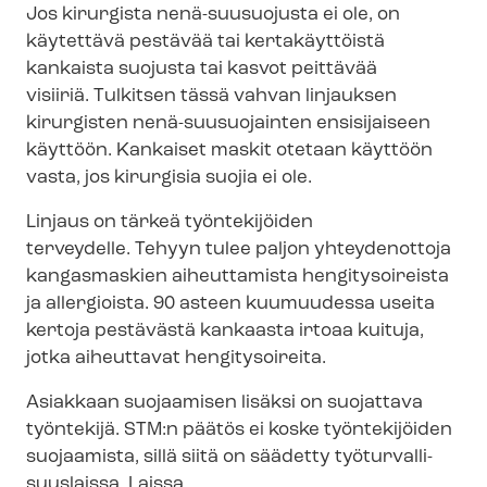
Jos kirurgista nenä-suusuojusta ei ole, on
käytettävä pestävää tai kertakäyttöistä
kankaista suojusta tai kasvot peittävää
visiiriä. Tulkitsen tässä vahvan linjauksen
kirurgisten nenä-​suusuojainten ensisijaiseen
käyttöön. Kankaiset maskit otetaan käyttöön
vasta, jos kirurgisia suojia ei ole.
Linjaus on tärkeä työntekijöiden
terveydelle. Tehyyn tulee paljon yhteydenottoja
kangasmaskien aiheuttamista hengitysoireista
ja allergioista. 90 asteen kuumuudessa useita
kertoja pestävästä kankaasta irtoaa kuituja,
jotka aiheuttavat hengitysoireita.
Asiakkaan suojaamisen lisäksi on suojattava
työntekijä. STM:n päätös ei koske työntekijöiden
suojaamista, sillä siitä on säädetty työ­tur­val­li­
suus­lais­sa. Laissa