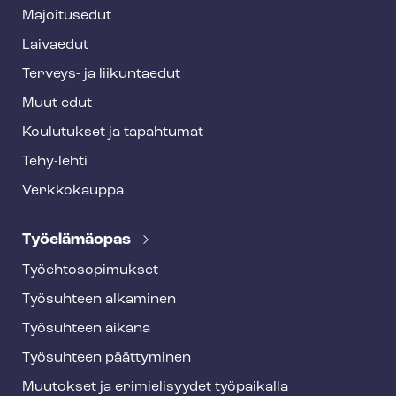
e
Majoitusedut
r
Laivaedut
Terveys- ja liikuntaedut
Muut edut
Koulutukset ja tapahtumat
Tehy-lehti
Verkkokauppa
Työelämäopas
Työ­eh­to­so­pi­muk­set
Työsuhteen alkaminen
Työsuhteen aikana
Työsuhteen päättyminen
Muutokset ja erimielisyydet työpaikalla