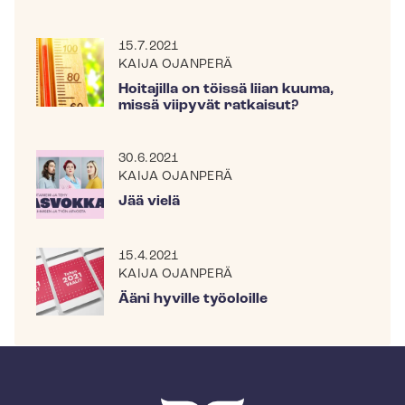
15.7.2021
KAIJA OJANPERÄ
Hoitajilla on töissä liian kuuma,
missä viipyvät ratkaisut?
30.6.2021
KAIJA OJANPERÄ
Jää vielä
15.4.2021
KAIJA OJANPERÄ
Ääni hyville työoloille