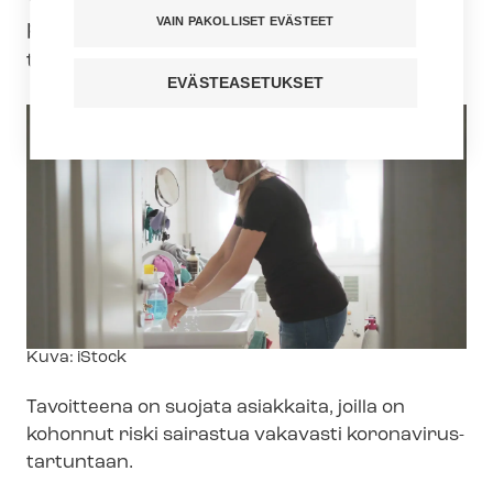
VAIN PAKOLLISET EVÄSTEET
palveluissa. Näin määrää sosiaali- ja
terveysministeriö.
EVÄSTEASETUKSET
Kuvateksti
Kuva: iStock
Tavoitteena on suojata asiakkaita, joilla on
kohonnut riski sairastua vakavasti ko­ro­na­vi­rus­
tar­tun­taan.