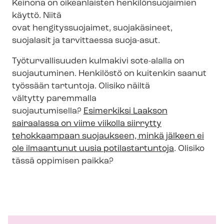
Keinona on oikeanlaisten hen­ki­lön­suo­jai­mien
käyttö. Niitä
ovat hengityssuojaimet, suojakäsineet,
suojalasit ja tarvittaessa suoja-asut.
Työturvallisuuden kulmakivi sote-alalla on
suojautuminen. Henkilöstö on kuitenkin saanut
työssään tartuntoja. Olisiko näiltä
vältytty paremmalla
suojautumisella?
Esimerkiksi Laakson
sairaalassa on viime viikolla siirrytty
tehokkaampaan suojaukseen, minkä jälkeen ei
ole ilmaantunut uusia potilastartuntoja
. Olisiko
tässä oppimisen paikka?