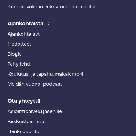
Kansainvälinen rekrytointi sote-alalla
Ajankohtaista
Ajankohtaiset
Tiedotteet
Blogit
Tehy-lehti
Koulutus- ja ta­pah­tu­ma­ka­len­te­ri
Meidän vuoro -podcast
Ota yhteyttä
Asioin­ti­pal­ve­lu jäsenille
Keskustoimisto
Henkilökunta