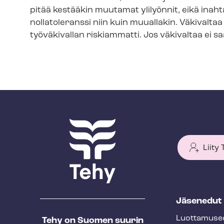
pitää kestääkin muutamat ylilyönnit, eikä inaht
nollatoleranssi niin kuin muuallakin. Väkivaltaa
työväkivallan riskiammatti. Jos väkivaltaa ei s
Liity
T
Jäsenedut
e
Luot­ta­muse­
Tehy on Suomen suurin