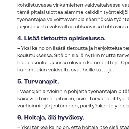
kohdistuvassa virkamiehen väkivaltaisessa va
tämä pitäisi ulottaa alamme kaikkiin työntekijö
työnantajaa velvoittavampia säännöksiä työnteki
järjestelyistä väkivaltaa uhkaavissa tehtävissä
4. Lisää tietoutta opiskelussa.
– Yksi keino on lisätä tietoutta ja harjoittelua
kou­lu­tuk­ses­sa. Sitä on siellä nytkin mutta ta
hoi­ta­ja­kou­lu­tuk­ses­sa olevien kommentteja. Op
kuin muukin väkivalta ovat heille tuttuja.
5. Turvanapit.
- Vaarojen arvioinnin pohjalta työnantajan pitää
käi­se­viin toimenpiteisiin, esim. turvanapit työnte
vartioinnin järjestäminen, parityöskentely, po
6. Hoitaja, älä hyväksy.
– Yksi tärkeä keino on, että hoitaja itse sisäist