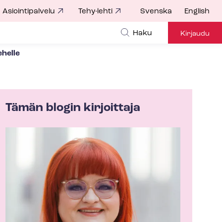
Asiointipalvelu
Tehy-lehti
Svenska
English
Haku
Kirjaudu
ehelle
Tämän blogin kirjoittaja