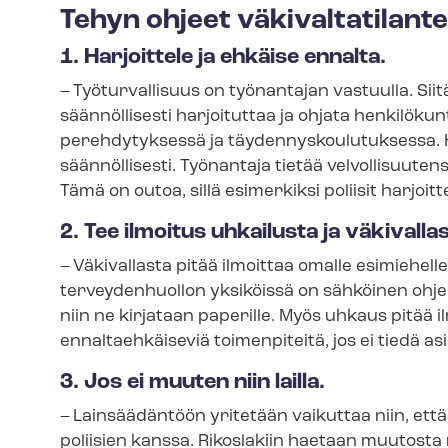
Tehyn ohjeet vä­ki­val­ta­ti­lan­te
1. Harjoittele ja ehkäise ennalta.
– Työturvallisuus on työnantajan vastuulla. Siitä
säännöllisesti harjoituttaa ja ohjata henkilökun
perehdytyksessä ja täy­den­nys­kou­lu­tuk­ses­s
säännöllisesti. Työnantaja tietää velvollisuuten
Tämä on outoa, sillä esimerkiksi poliisit harjoi
2. Tee ilmoitus uhkailusta ja väkivallas
– Väkivallasta pitää ilmoittaa omalle esimiehelle
terveydenhuollon yksiköissä on sähköinen ohjelm
niin ne kirjataan paperille. Myös uhkaus pitää i
ennaltaehkäiseviä toimenpiteitä, jos ei tiedä asi
3. Jos ei muuten niin lailla.
– Lainsäädäntöön yritetään vaikuttaa niin, että 
poliisien kanssa. Rikoslakiin haetaan muutosta ni