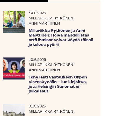
14.8.2025
MILLARIIKKA RYTKÖNEN
ANNI MARTTINEN
Millariikka Rytkönen ja Anni
Marttinen: Hoiva mahdollistaa,
että ihmiset voivat käydä töissä
ja talous pyörii
10.6.2025
MILLARIIKKA RYTKÖNEN
ANNI MARTTINEN
Tehy laati vastauksen Orpon
vieraskynään – lue kirjoitus,
jota Helsingin Sanomat ei
julkaissut
31.3.2025
MILLARIIKKA RYTKÖNEN