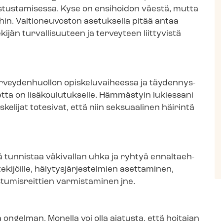
stustamisessa. Kyse on ensihoidon väestä, mutta
ihin. Valtioneuvoston asetuksella pitää antaa
jän turvallisuuteen ja terveyteen liittyvistä
.
 terveydenhuollon opiskeluvaiheessa ja täy­den­nys­
rvetta on lisäkoulutukselle. Hämmästyin lukiessani
iskelijat totesivat, että niin seksuaalinen häirintä
 tunnistaa väkivallan uhka ja ryhtyä en­nal­taeh­
kijöille, hä­ly­tys­jär­jes­tel­mien asettaminen,
istumisreittien varmistaminen jne.
ää ongelman. Monella voi olla ajatusta, että hoitajan