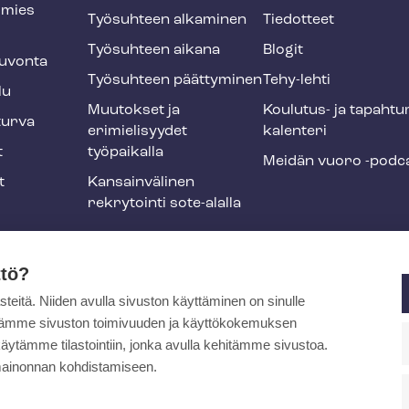
smies
Työsuhteen alkaminen
Tiedotteet
Työsuhteen aikana
Blogit
u­von­ta
Työsuhteen päättyminen
Tehy-lehti
lu
Muutokset ja
Koulutus- ja ta­pah­tu
tur­va
erimielisyydet
ka­len­te­ri
t
työpaikalla
Meidän vuoro -podc
t
Kansainvälinen
rekrytointi sote-alalla
liikuntaedut
ttö?
itä. Niiden avulla sivuston käyttäminen on sinulle
ja
ytämme sivuston toimivuuden ja käyttökokemuksen
äytämme tilastointiin, jonka avulla kehitämme sivustoa.
ainonnan kohdistamiseen.
pa