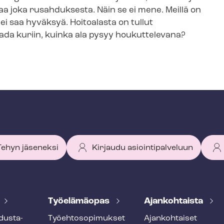
aa joka rusahduksesta. Näin se ei mene. Meillä on
 ei saa hyväksyä. Hoitoalasta on tullut
aada kuriin, kuinka ala pysyy houkuttelevana?
 Tehyn jäseneksi
Kirjaudu asiointipalveluun
Työelämäopas
Ajankohtaista
dus­ta­
Työ­eh­to­so­pi­muk­set
Ajankohtaiset