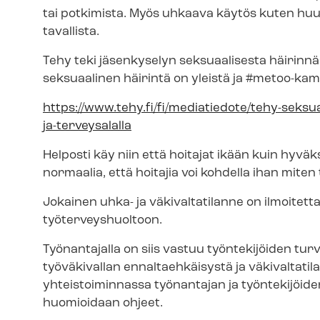
tai potkimista. Myös uhkaava käytös kuten huu
tavallista.
Tehy teki jäsenkyselyn seksuaalisesta häirinnäst
seksuaalinen häirintä on yleistä ja #metoo-kamp
https://www.tehy.fi/fi/mediatiedote/tehy-​seksu
ja-terveysalalla
Helposti käy niin että hoitajat ikään kuin hyväk
normaalia, että hoitajia voi kohdella ihan miten
Jokainen uhka- ja väkivaltatilanne on ilmoitettava o
työ­ter­veys­huol­toon.
Työnantajalla on siis vastuu työntekijöiden turva
työväkivallan ennaltaehkäisystä ja vä­ki­val­ta­ti­
yhteistoiminnassa työnantajan ja työntekijöid
huomioidaan ohjeet.