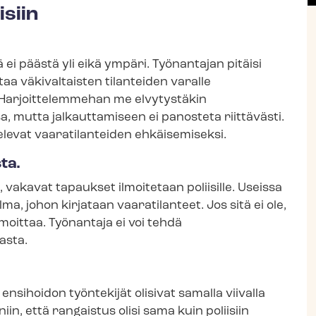
i­siin
 ei päästä yli eikä ympäri. Työnantajan pitäisi
taa väkivaltaisten tilanteiden varalle
a. Harjoittelemmehan me elvytystäkin
sa, mutta jalkauttamiseen ei panosteta riittävästi.
ttelevat vaaratilanteiden ehkäisemiseksi.
ta.
, vakavat tapaukset ilmoitetaan poliisille. Useissa
a, johon kirjataan vaaratilanteet. Jos sitä ei ole,
lmoittaa. Työnantaja ei voi tehdä
asta.
ensihoidon työntekijät olisivat samalla viivalla
in, että rangaistus olisi sama kuin poliisiin