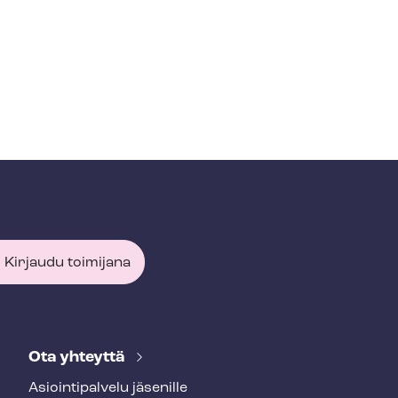
Kirjaudu toimijana
Ota yhteyttä
Asioin­ti­pal­ve­lu jäsenille