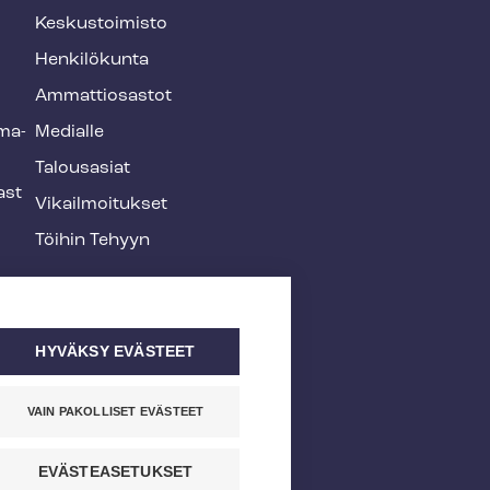
Keskustoimisto
Henkilökunta
Ammattiosastot
­ma­
Medialle
Talousasiat
ast
Vi­kail­moi­tuk­set
Töihin Tehyyn
HYVÄKSY EVÄSTEET
VAIN PAKOLLISET EVÄSTEET
EVÄSTEASETUKSET