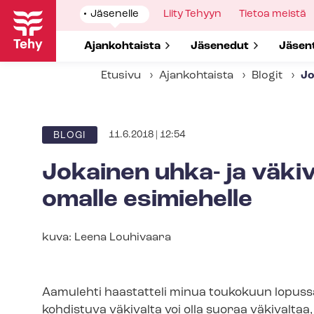
Hyppää
Show
Jäsenelle
Show
Liity Tehyyn
Show
Tietoa meistä
pääsisältöön
submenu
submenu
submenu
for
for
for
Show submenu for
Ajankohtaista
Show submenu for
Jäsenedut
Show 
Jäsen
Etusivu
Ajankohtaista
Blogit
Jo
11.6.2018 | 12:54
BLOGI
Jokainen uhka- ja väkiv
omalle esimiehelle
Kuvateksti
kuva: Leena Louhivaara
Aamulehti haastatteli minua toukokuun lopussa h
kohdistuva väkivalta voi olla suoraa väkivaltaa,