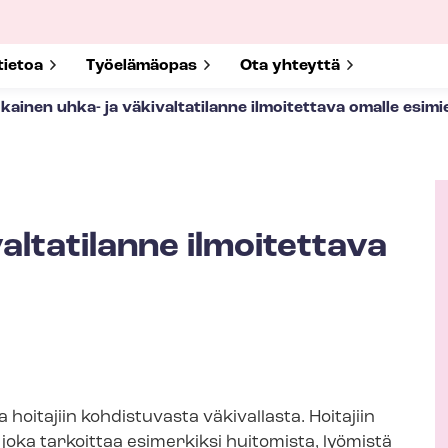
submenu for
tietoa
Show submenu for
Työelämäopas
Show submenu for
Ota yhteyttä
kainen uhka- ja väkivaltatilanne ilmoitettava omalle esimi
altatilanne ilmoitettava
K
i
r
j
o
i
oitajiin kohdistuvasta väkivallasta. Hoitajiin
t
 joka tarkoittaa esimerkiksi huitomista, lyömistä
t