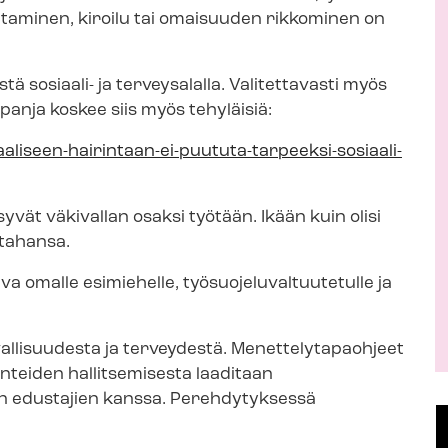
taminen, kiroilu tai omaisuuden rikkominen on
a
j
a
ä sosiaali- ja terveysalalla. Valitettavasti myös
anja koskee siis myös tehyläisiä:
aaliseen-hairintaan-ei-puututa-tarpeeksi-sosiaali-
syvät väkivallan osaksi työtään. Ikään kuin olisi
 tahansa.
malle esimiehelle, työ­suo­je­lu­val­tuu­te­tul­le ja
llisuudesta ja terveydestä. Me­net­te­ly­ta­paoh­jeet
lan­tei­den hallitsemisesta laaditaan
en edustajien kanssa. Perehdytyksessä