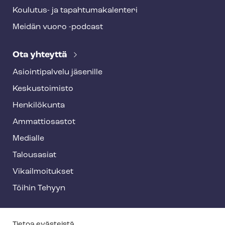
Koulutus- ja ta­pah­tu­ma­ka­len­te­ri
Meidän vuoro -podcast
Ota yhteyttä
Asioin­ti­pal­ve­lu jäsenille
Keskustoimisto
Henkilökunta
Ammattiosastot
Medialle
Talousasiat
Vi­kail­moi­tuk­set
Töihin Tehyyn
Tietoa evästeistä