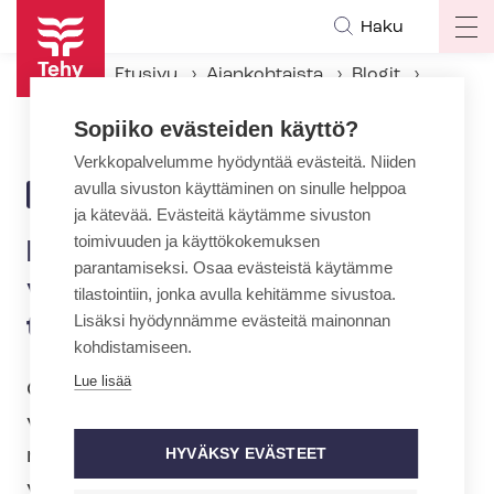
Hyppää
Haku
Op
pääsisältöön
ma
Etusivu
Ajankohtaista
Blogit
na
Millariikka Rytkönen: Valtion vaativimmat hoitotyöt tehdään palkkamontussa
Sopiiko evästeiden käyttö?
Verkkopalvelumme hyödyntää evästeitä. Niiden
avulla sivuston käyttäminen on sinulle helppoa
31.3.2025 | 16:37
BLOGI
ja kätevää. Evästeitä käytämme sivuston
toimivuuden ja käyttökokemuksen
Millariikka Rytkönen: Valtion
parantamiseksi. Osaa evästeistä käytämme
vaativimmat hoitotyöt
tilastointiin, jonka avulla kehitämme sivustoa.
Lisäksi hyödynnämme evästeitä mainonnan
tehdään palkkamontussa
kohdistamiseen.
Lue lisää
Oi­keus­p­sy­kiat­ris­ten sairaaloiden ja
vankiloiden sairaanhoitajat hoitavat
maamme vaativimmat potilaat
HYVÄKSY EVÄSTEET
väkivallan uhan alla. Silti he saavat