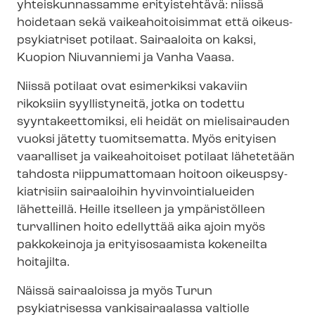
yhteiskunnassamme erityistehtävä: niissä
hoidetaan sekä vai­kea­hoi­toi­sim­mat että oi­keus­
p­sy­kiat­ri­set potilaat. Sairaaloita on kaksi,
Kuopion Niuvanniemi ja Vanha Vaasa.
Niissä potilaat ovat esimerkiksi vakaviin
rikoksiin syyllistyneitä, jotka on todettu
syyntakeettomiksi, eli heidät on mielisairauden
vuoksi jätetty tuomitsematta. Myös erityisen
vaaralliset ja vaikeahoitoiset potilaat lähetetään
tahdosta riippumattomaan hoitoon oi­keus­p­sy­
kiat­ri­siin sairaaloihin hy­vin­voin­tia­luei­den
lähetteillä. Heille itselleen ja ympäristölleen
turvallinen hoito edellyttää aika ajoin myös
pakkokeinoja ja erityisosaamista kokeneilta
hoitajilta.
Näissä sairaaloissa ja myös Turun
psykiatrisessa vankisairaalassa valtiolle