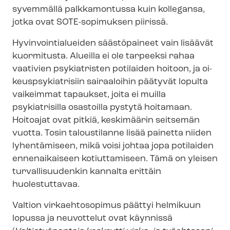
syvemmällä palkkamontussa kuin kollegansa,
jotka ovat SOTE-sopimuksen piirissä.
Hy­vin­voin­tia­luei­den säästöpaineet vain lisäävät
kuormitusta. Alueilla ei ole tarpeeksi rahaa
vaativien psykiatristen potilaiden hoitoon, ja oi­
keus­p­sy­kiat­ri­siin sairaaloihin päätyvät lopulta
vaikeimmat tapaukset, joita ei muilla
psykiatrisilla osastoilla pystytä hoitamaan.
Hoitoajat ovat pitkiä, keskimäärin seitsemän
vuotta. Tosin taloustilanne lisää painetta niiden
lyhentämiseen, mikä voisi johtaa jopa potilaiden
ennenaikaiseen kotiuttamiseen. Tämä on yleisen
turvallisuudenkin kannalta erittäin
huolestuttavaa.
Valtion virkaehtosopimus päättyi helmikuun
lopussa ja neuvottelut ovat käynnissä