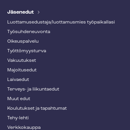
T
e
Jäsenedut
h
Luot­ta­muse­dus­ta­ja/luottamusmies työpaikallasi
y
Työ­suh­de­neu­von­ta
f
o
Oikeuspalvelu
o
Työt­tö­myys­tur­va
t
Vakuutukset
e
Majoitusedut
r
Laivaedut
Terveys- ja liikuntaedut
Muut edut
Koulutukset ja tapahtumat
Tehy-lehti
Verkkokauppa