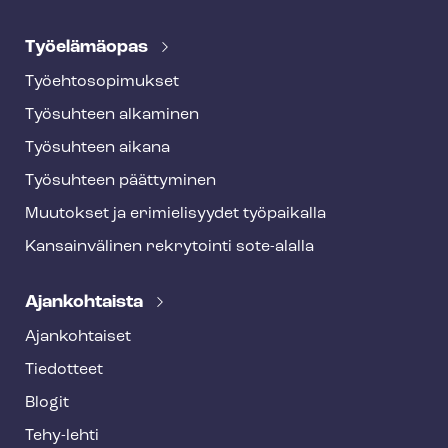
Työelämäopas
Työ­eh­to­so­pi­muk­set
Työsuhteen alkaminen
Työsuhteen aikana
Työsuhteen päättyminen
Muutokset ja erimielisyydet työpaikalla
Kansainvälinen rekrytointi sote-alalla
Ajankohtaista
Ajankohtaiset
Tiedotteet
Blogit
Tehy-lehti