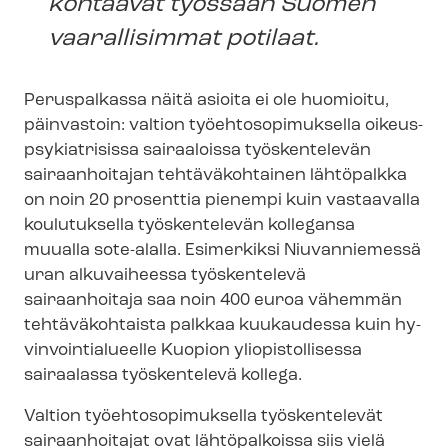
kohtaavat työssään Suomen
vaarallisimmat potilaat.
Peruspalkassa näitä asioita ei ole huomioitu,
päinvastoin: valtion työ­eh­to­so­pi­muk­sel­la oi­keus­
p­sy­kiat­ri­sis­sa sairaaloissa työskentelevän
sairaanhoitajan tehtäväkohtainen lähtöpalkka
on noin 20 prosenttia pienempi kuin vastaavalla
koulutuksella työskentelevän kollegansa
muualla sote-alalla. Esimerkiksi Niuvanniemessä
uran alkuvaiheessa työskentelevä
sairaanhoitaja saa noin 400 euroa vähemmän
tehtäväkohtaista palkkaa kuukaudessa kuin hy­
vin­voin­tia­lu­eel­le Kuopion yliopistollisessa
sairaalassa työskentelevä kollega.
Valtion työ­eh­to­so­pi­muk­sel­la työskentelevät
sairaanhoitajat ovat lähtöpalkoissa siis vielä