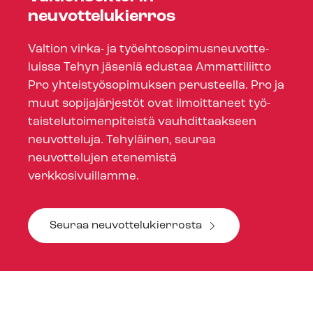
neuvottelukierros
Valtion virka- ja työ­eh­to­so­pi­mus­neu­vot­te­
luis­sa Tehyn jäseniä edustaa Ammattiliitto
Pro yh­teis­työ­so­pi­muk­sen perusteella. Pro ja
muut sopijajärjestöt ovat ilmoittaneet työ­
tais­te­lu­toi­men­pi­teis­tä vauhdittaakseen
neuvotteluja. Tehyläinen, seuraa
neuvottelujen etenemistä
verkkosivuillamme.
Seuraa neu­vot­te­lu­kier­ros­ta