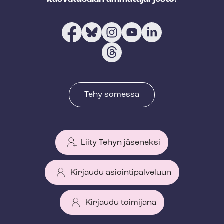
Tehy somessa
Liity Tehyn jäseneksi
Kirjaudu asiointipalveluun
Kirjaudu toimijana