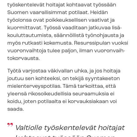
työskentelevät hoitajat kohtaavat työssään
Suomen vaarallisimmat potilaat. Heidän
työolonsa ovat poikkeuksellisen vaativat ja
kuormittavat. Työssä vaaditaan jatkuvaa li­sä­
kou­lut­tau­tu­mis­ta, säännöllistä työnohjausta ja
myös rutkasti kokemusta. Resurssipulan vuoksi
vuoronvaihtoja tulee paljon, ilman vuo­ron­vaih­
to­kor­vaus­ta.
Työtä varjostaa väkivallan uhka, ja jos hoitaja
joutuu sen kohteeksi, on tekijä syyntakeeton
mie­len­ter­veys­po­ti­las. Tämä tarkoittaa, että
yleensä ri­ko­soi­keu­del­li­sia seuraamuksia ei
koidu, joten potilaalta ei korvauksiakaan voi
saada.
Valtiolle työskentelevät hoitajat