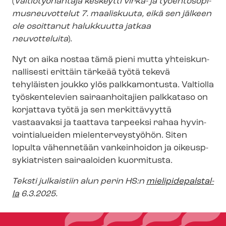
(
Valtiotyönantaja keskeytti virka- ja työ­eh­to­so­pi­
mus­neu­vot­te­lut 7. maaliskuuta, eikä sen jälkeen
ole osoittanut halukkuutta jatkaa
neuvotteluita
).
Nyt on aika nostaa tämä pieni mutta yh­teis­kun­
nal­li­ses­ti erittäin tärkeää työtä tekevä
tehyläisten joukko ylös palkkamontusta. Valtiolla
työskentelevien sairaanhoitajien palkkataso on
korjattava työtä ja sen merkittävyyttä
vastaavaksi ja taattava tarpeeksi rahaa hy­vin­
voin­tia­luei­den mie­len­ter­veys­työ­hön. Siten
lopulta vähennetään vankeinhoidon ja oi­keus­p­
sy­kiat­ris­ten sairaaloiden kuormitusta.
Teksti julkaistiin alun perin HS:n
mie­li­pi­de­pals­tal­
la
6.3.2025.