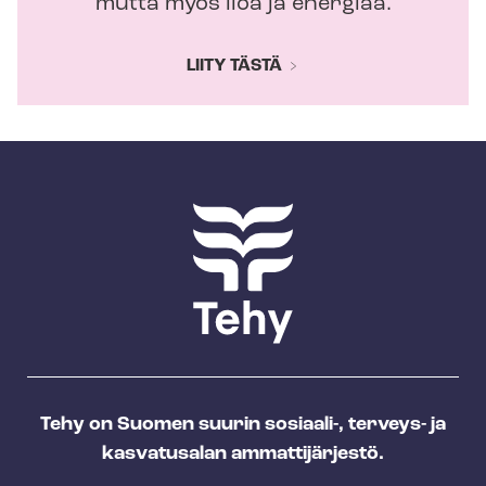
mutta myös iloa ja energiaa.
LIITY TÄSTÄ
Tehy on Suomen suurin sosiaali-, terveys- ja
kasvatusalan ammattijärjestö.