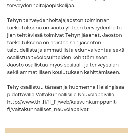
ter­vey­den­hoi­ta­jao­pis­ke­li­jaa.
Tehyn ter­vey­den­hoi­ta­ja­jaos­ton toiminnan
tarkoituksena on koota yhteen ter­vey­den­hoi­ta­
jien tehtävissä toimivat Tehyn jäsenet. Jaoston
tarkoituksena on edistää sen jäsenten
taloudellista ja ammatillista edunvalvontaa sekä
osallistua työolosuhteiden kehittämiseen.
Jaosto osallistuu myös sosiaali- ja terveysalan
sekä ammatillisen koulutuksen kehittämiseen.
Tehy osallistuu tänään ja huomenna Helsingissä
pidettäville Val­ta­kun­nal­li­sil­le Neuvolapäiville.
http://www.thl.fi/fi_FI/web/kasvunkumppanit-​
fi/valtakunnalliset_neuvolapaivat