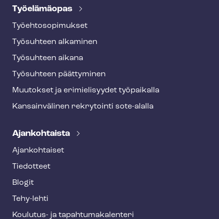
Työelämäopas
Työ­eh­to­so­pi­muk­set
Työsuhteen alkaminen
Työsuhteen aikana
Työsuhteen päättyminen
Muutokset ja erimielisyydet työpaikalla
Kansainvälinen rekrytointi sote-alalla
Ajankohtaista
Ajankohtaiset
Tiedotteet
Blogit
Tehy-lehti
Koulutus- ja ta­pah­tu­ma­ka­len­te­ri