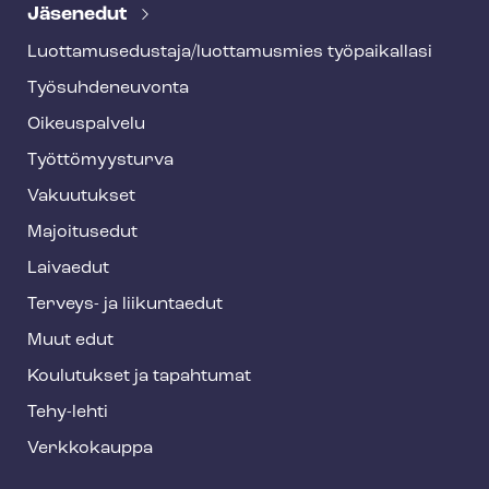
e
Jäsenedut
h
Luot­ta­muse­dus­ta­ja/luottamusmies työpaikallasi
y
Työ­suh­de­neu­von­ta
f
o
Oikeuspalvelu
o
Työt­tö­myys­tur­va
t
Vakuutukset
e
Majoitusedut
r
Laivaedut
Terveys- ja liikuntaedut
Muut edut
Koulutukset ja tapahtumat
Tehy-lehti
Verkkokauppa