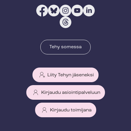
Tehy somessa
Liity Tehyn jäseneksi
Kirjaudu asiointipalveluun
Kirjaudu toimijana
T