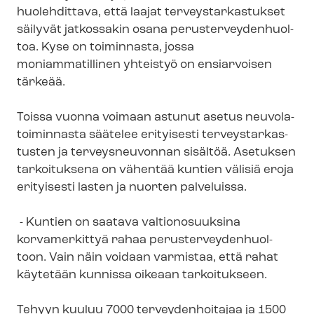
huolehdittava, että laajat ter­veys­tar­kas­tuk­set
säilyvät jatkossakin osana pe­rus­ter­vey­den­huol­
toa. Kyse on toiminnasta, jossa
moniammatillinen yhteistyö on ensiarvoisen
tärkeää.
Toissa vuonna voimaan astunut asetus neu­vo­la­
toi­min­nas­ta säätelee erityisesti ter­veys­tar­kas­
tus­ten ja terveysneuvonnan sisältöä. Asetuksen
tarkoituksena on vähentää kuntien välisiä eroja
erityisesti lasten ja nuorten palveluissa.
- Kuntien on saatava valtionosuuksina
korvamerkittyä rahaa pe­rus­ter­vey­den­huol­
toon. Vain näin voidaan varmistaa, että rahat
käytetään kunnissa oikeaan tarkoitukseen.
Tehyyn kuuluu 7000 terveydenhoitajaa ja 1500