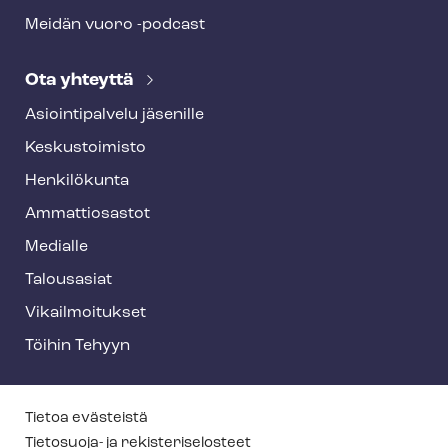
Meidän vuoro -podcast
Ota yhteyttä
Asioin­ti­pal­ve­lu jäsenille
Keskustoimisto
Henkilökunta
Ammattiosastot
Medialle
Talousasiat
Vi­kail­moi­tuk­set
Töihin Tehyyn
T
Tietoa evästeistä
e
Tietosuoja- ja re­kis­te­ri­se­los­teet