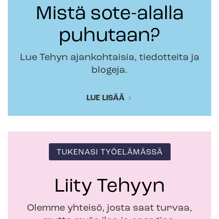
Mistä sote-alalla
puhutaan?
Lue Tehyn ajankohtaisia, tiedotteita ja
blogeja.
LUE LISÄÄ
TUKENASI TYÖELÄMÄSSÄ
Liity Tehyyn
Olemme yhteisö, josta saat turvaa,