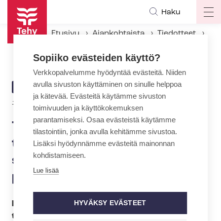
Hyppää
Haku
Op
pääsisältöön
ma
Etusivu
Ajankohtaista
Tiedotteet
na
Tehyn ter­vey­den­hoi­ta­ja­jaos­to: Laajat ter­veys­tar­kas­tuk­set tukevat lasten ja koko perheen hyvinvointia
Sopiiko evästeiden käyttö?
Verkkopalvelumme hyödyntää evästeitä. Niiden
avulla sivuston käyttäminen on sinulle helppoa
ARTIKKELIN
TIEDOTE
ja kätevää. Evästeitä käytämme sivuston
KATEGORIA
16.10.2012 | 21:00
toimivuuden ja käyttökokemuksen
parantamiseksi. Osaa evästeistä käytämme
Tehyn ter­vey­den­hoi­ta­ja­jaos­
tilastointiin, jonka avulla kehitämme sivustoa.
to: Laajat ter­veys­tar­kas­tuk­
Lisäksi hyödynnämme evästeitä mainonnan
kohdistamiseen.
set tukevat lasten ja koko
Lue lisää
perheen hyvinvointia
HYVÄKSY EVÄSTEET
Laajassa ter­veys­tar­kas­tuk­ses­sa
terveydenhoitaja ja lääkäri arvioivat