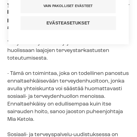
yhteistyössä muiden tarvittavien am­mat­ti­hen­
VAIN PAKOLLISET EVÄSTEET
ki­löi­den kanssa lapsen terveyttä ja koko
perheen hyvinvointia. Tarkastukseen sisältyy
EVÄSTEASETUKSET
aina vanhempien hyvinvoinnin arvio.
Tehyn ter­vey­den­hoi­ta­ja­jaos­tos­sa ollaan
huolissaan laajojen ter­veys­tar­kas­tus­ten
toteutumisesta.
- Tämä on toimintaa, joka on todellinen panostus
en­nal­taeh­käi­se­vään terveydenhuoltoon, jonka
avulla yhteiskunta voi säästää huomattavasti
sosiaali- ja terveydenhuollon menoissa.
Ennaltaehkäisy on edullisempaa kuin itse
sairauden hoito, sanoo jaoston puheenjohtaja
Mia Ketola.
Sosiaali- ja terveyspalvelu-​uudistuksessa on