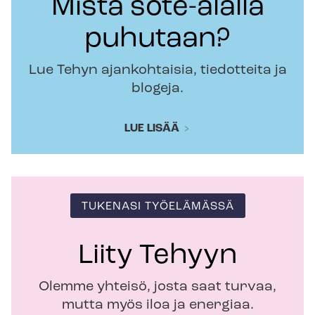
Mistä sote-alalla
puhutaan?
Lue Tehyn ajankohtaisia, tiedotteita ja
blogeja.
LUE LISÄÄ
TUKENASI TYÖELÄMÄSSÄ
Liity Tehyyn
Olemme yhteisö, josta saat turvaa,
mutta myös iloa ja energiaa.