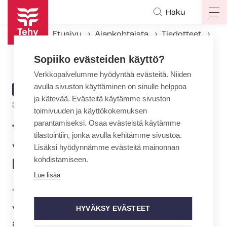
Hyppää
Haku
Op
pääsisältöön
ma
Etusivu
Ajankohtaista
Tiedotteet
na
Tehy ja SuPer: Uusi ylityö- ja vuo­ron­vaih­to­kiel­to kuntasektorille
Sopiiko evästeiden käyttö?
Verkkopalvelumme hyödyntää evästeitä. Niiden
avulla sivuston käyttäminen on sinulle helppoa
ARTIKKELIN
TIEDOTE
ja kätevää. Evästeitä käytämme sivuston
KATEGORIA
31.3.2022 | 15:00
toimivuuden ja käyttökokemuksen
parantamiseksi. Osaa evästeistä käytämme
Tehy ja SuPer: Uusi ylityö- ja
tilastointiin, jonka avulla kehitämme sivustoa.
vuo­ron­vaih­to­kiel­to
Lisäksi hyödynnämme evästeitä mainonnan
kohdistamiseen.
kuntasektorille
Lue lisää
Tehy ja SuPer julistavat ylityö- ja vuo­ron­
vaih­to­kiel­lon kunta-alan työpaikoille
HYVÄKSY EVÄSTEET
ajalle 1.4.2022 klo 6.00 – 15.4.2022 klo