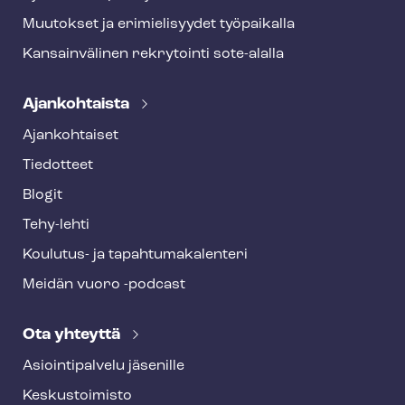
Muutokset ja erimielisyydet työpaikalla
Kansainvälinen rekrytointi sote-alalla
Ajankohtaista
Ajankohtaiset
Tiedotteet
Blogit
Tehy-lehti
Koulutus- ja ta­pah­tu­ma­ka­len­te­ri
Meidän vuoro -podcast
Ota yhteyttä
Asioin­ti­pal­ve­lu jäsenille
Keskustoimisto