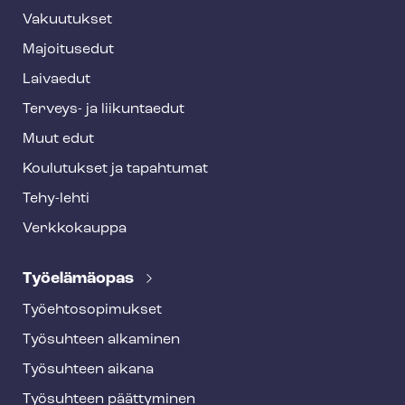
t
Vakuutukset
e
Majoitusedut
r
Laivaedut
Terveys- ja liikuntaedut
Muut edut
Koulutukset ja tapahtumat
Tehy-lehti
Verkkokauppa
Työelämäopas
Työ­eh­to­so­pi­muk­set
Työsuhteen alkaminen
Työsuhteen aikana
Työsuhteen päättyminen