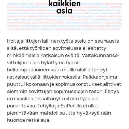
Hoitajaliittojen laillinen työtaistelu on seurausta
siitä, että työriidan sovittelussa ei esitetty
minkäänlaisia ratkaisun eväitä. Val­ta­kun­nan­so­
vit­te­li­jan eilen hylätty esitys oli
heikompitasoinen kuin muille aloille tehdyt
ratkaisut tällä liit­to­kier­rok­sel­la. Palkkaohjelma
puuttui kokonaan ja sopimuskorotukset alittivat
aiemmin sovittujen sopimusalojen tason. Esitys
ei myöskään sisältänyt mitään työoloja
parantavaa. Tehyllä ja SuPerilla ei ollut
pienintäkään mahdollisuutta hyväksyä näin
huonoa ratkaisua.