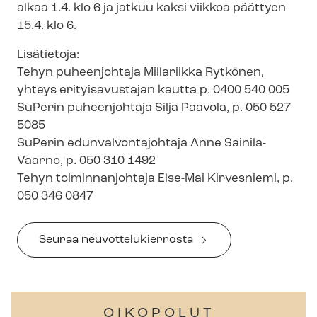
alkaa 1.4. klo 6 ja jatkuu kaksi viikkoa päättyen
15.4. klo 6.
Lisätietoja:
Tehyn puheenjohtaja Millariikka Rytkönen,
yhteys erityisavustajan kautta p. 0400 540 005
SuPerin puheenjohtaja Silja Paavola, p. 050 527
5085
SuPerin edun­val­von­ta­joh­ta­ja Anne Sainila-
Vaarno, p. 050 310 1492
Tehyn toiminnanjohtaja Else-Mai Kirvesniemi, p.
050 346 0847
Seuraa neu­vot­te­lu­kier­ros­ta
OIKOPOLUT