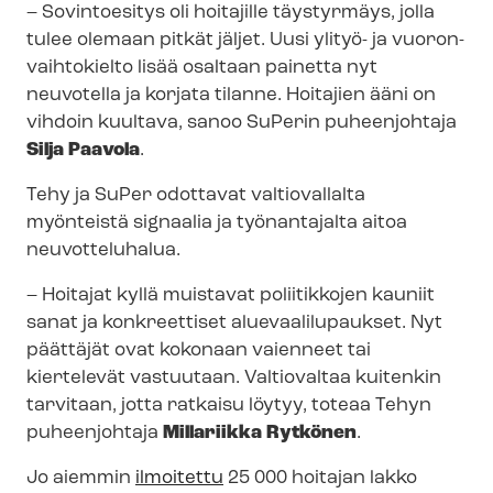
– Sovintoesitys oli hoitajille täystyrmäys, jolla
tulee olemaan pitkät jäljet. Uusi ylityö- ja vuo­ron­
vaih­to­kiel­to lisää osaltaan painetta nyt
neuvotella ja korjata tilanne. Hoitajien ääni on
vihdoin kuultava, sanoo SuPerin puheenjohtaja
Silja Paavola
.
Tehy ja SuPer odottavat valtiovallalta
myönteistä signaalia ja työnantajalta aitoa
neuvotteluhalua.
– Hoitajat kyllä muistavat poliitikkojen kauniit
sanat ja konkreettiset alue­vaa­li­lu­pauk­set. Nyt
päättäjät ovat kokonaan vaienneet tai
kiertelevät vastuutaan. Valtiovaltaa kuitenkin
tarvitaan, jotta ratkaisu löytyy, toteaa Tehyn
puheenjohtaja
Millariikka Rytkönen
.
Jo aiemmin
ilmoitettu
25 000 hoitajan lakko