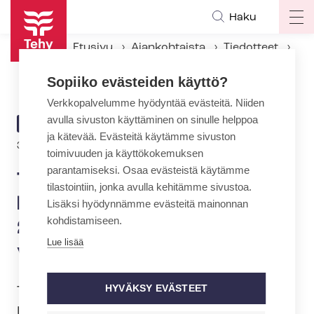
Hyppää
Haku
Op
pääsisältöön
ma
Etusivu
Ajankohtaista
Tiedotteet
na
Tehy ja SuPer: Lakkovaroitus kuuteen sai­raan­hoi­to­pii­riin – 25 000 hoitajaa lakkoon ter­vey­den­huol­los­sa
Sopiiko evästeiden käyttö?
Verkkopalvelumme hyödyntää evästeitä. Niiden
avulla sivuston käyttäminen on sinulle helppoa
ARTIKKELIN
TIEDOTE
ja kätevää. Evästeitä käytämme sivuston
KATEGORIA
3.3.2022 | 12:00
toimivuuden ja käyttökokemuksen
parantamiseksi. Osaa evästeistä käytämme
Tehy ja SuPer: Lakkovaroitus
tilastointiin, jonka avulla kehitämme sivustoa.
kuuteen sai­raan­hoi­to­pii­riin –
Lisäksi hyödynnämme evästeitä mainonnan
kohdistamiseen.
25 000 hoitajaa lakkoon ter­
Lue lisää
vey­den­huol­los­sa
HYVÄKSY EVÄSTEET
Tehy ja SuPer jättivät tänään
lakkovaroituksen kuuteen sai­raan­hoi­to­