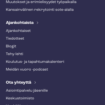
Muutokset ja erimielisyydet työpaikalla
Kansainvälinen rekrytointi sote-alalla
Ajankohtaista
Ajankohtaiset
Tiedotteet
Blogit
Tehy-lehti
Koulutus- ja ta­pah­tu­ma­ka­len­te­ri
Meidän vuoro -podcast
Ota yhteyttä
Asioin­ti­pal­ve­lu jäsenille
Keskustoimisto