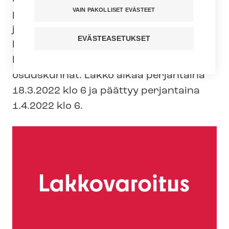
VAIN PAKOLLISET EVÄSTEET
pii­riin. Lakko on kahden viikon mittainen
ja se kattaa kuuden sai­raan­hoi­to­pii­rin
EVÄSTEASETUKSET
lisäksi niiden omistuksessa tai
läheisessä yhteistyössä olevat yhtiöt tai
osuuskunnat. Lakko alkaa perjantaina
18.3.2022 klo 6 ja päättyy perjantaina
1.4.2022 klo 6.