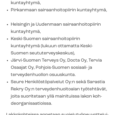
kuntayhtymä,
Pirkanmaan sai­raan­hoi­to­pii­rin kuntayhtymä,
Helsingin ja Uudenmaan sai­raan­hoi­to­pii­rin
kuntayhtymä,
Keski-Suomen sai­raan­hoi­to­pii­rin
kuntayhtymä (lukuun ottamatta Keski-
Suomen seu­tu­ter­veys­kes­kus),
Järvi-Suomen Terveys Oy, Docta Oy, Tervia
Osaajat Oy, Pohjois-Suomen sosiaali- ja
terveydenhuollon osuuskunta.
Seure Hen­ki­lös­tö­pal­ve­lut Oy:n sekä Sarastia
Rekry Oy:n ter­vey­den­huol­toa­lan työtehtävät,
joita suoritetaan yllä mainituissa lakon koh­
deor­ga­ni­saa­tiois­sa.
Lakkokohteissa annetaan suo­je­lu­työ­neu­vot­te­lui­