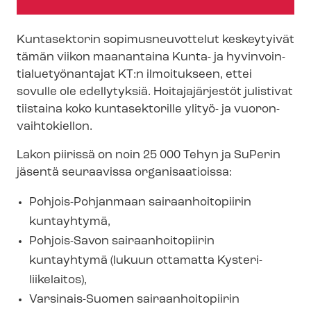
Kuntasektorin so­pi­mus­neu­vot­te­lut keskeytyivät
tämän viikon maanantaina Kunta- ja hy­vin­voin­
tia­lue­työ­nan­ta­jat KT:n ilmoitukseen, ettei
sovulle ole edellytyksiä. Hoitajajärjestöt julistivat
tiistaina koko kuntasektorille ylityö- ja vuo­ron­
vaih­to­kiel­lon.
Lakon piirissä on noin 25 000 Tehyn ja SuPerin
jäsentä seuraavissa organisaatioissa:
Pohjois-​Pohjanmaan sai­raan­hoi­to­pii­rin
kuntayhtymä,
Pohjois-Savon sai­raan­hoi­to­pii­rin
kuntayhtymä (lukuun ottamatta Kysteri-​
liikelaitos),
Varsinais-Suomen sai­raan­hoi­to­pii­rin