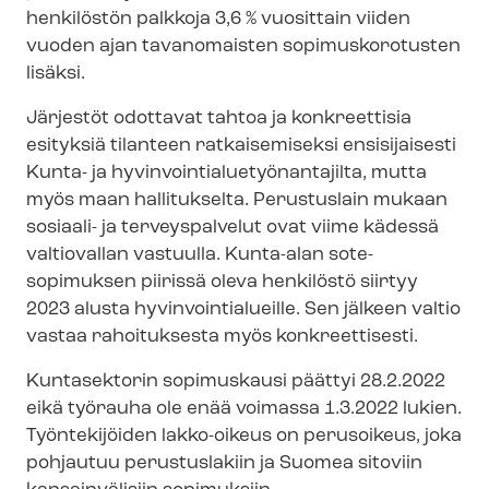
henkilöstön palkkoja 3,6 % vuosittain viiden
vuoden ajan tavanomaisten sopimuskorotusten
lisäksi.
Järjestöt odottavat tahtoa ja konkreettisia
esityksiä tilanteen ratkaisemiseksi ensisijaisesti
Kunta- ja hy­vin­voin­tia­lue­työ­nan­ta­jil­ta, mutta
myös maan hallitukselta. Perustuslain mukaan
sosiaali- ja terveyspalvelut ovat viime kädessä
valtiovallan vastuulla. Kunta-alan sote-
sopimuksen piirissä oleva henkilöstö siirtyy
2023 alusta hy­vin­voin­tia­lueil­le. Sen jälkeen valtio
vastaa rahoituksesta myös konkreettisesti.
Kuntasektorin sopimuskausi päättyi 28.2.2022
eikä työrauha ole enää voimassa 1.3.2022 lukien.
Työntekijöiden lakko-oikeus on perusoikeus, joka
pohjautuu perustuslakiin ja Suomea sitoviin