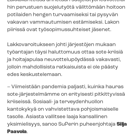
hin perustuen suojelutyötä välittömään hoitoon
potilaiden hengen turvaamiseksi tai pysyvän
vakavan vammautumisen estämiseksi. Lakon
piirissä ovat työ­so­pi­mus­suh­tei­set jäsenet.
Lakkovaroitukseen johti järjestöjen mukaan
työantajan täysi haluttomuus ottaa sote-kriisiä
ja hoitajapulaa neu­vot­te­lu­pöy­däs­sä vakavasti,
jolloin mahdollisista ratkaisuista ei ole päästy
edes keskustelemaan.
– Viimeistään pandemia paljasti, kuinka hauras
sote-​järjestelmämme on erityisesti pitkittyvissä
kriiseissä. Sosiaali- ja terveydenhuollon
kantokykyä on vahvistettava pohjoismaiselle
tasolle. Asiasta vallitsee laaja kansallinen
yksimielisyys, sanoo SuPerin puheenjohtaja
Silja
Paavola
.