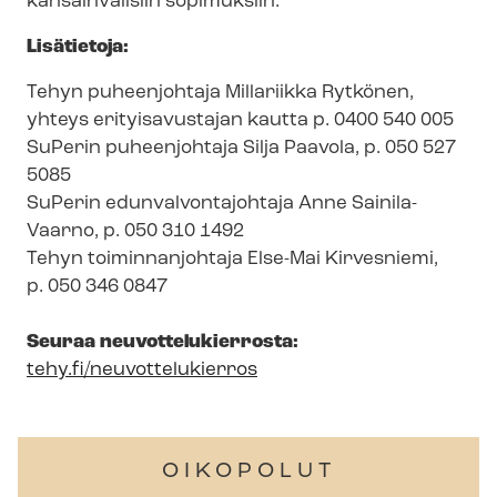
kansainvälisiin sopimuksiin.
Lisätietoja:
Tehyn puheenjohtaja Millariikka Rytkönen,
yhteys erityisavustajan kautta p. 0400 540 005
SuPerin puheenjohtaja Silja Paavola, p. 050 527
5085
SuPerin edun­val­von­ta­joh­ta­ja Anne Sainila-
Vaarno, p. 050 310 1492
Tehyn toiminnanjohtaja Else-Mai Kirvesniemi,
p. 050 346 0847
Seuraa neu­vot­te­lu­kier­ros­ta:
tehy.fi/neuvottelukierros
OIKOPOLUT