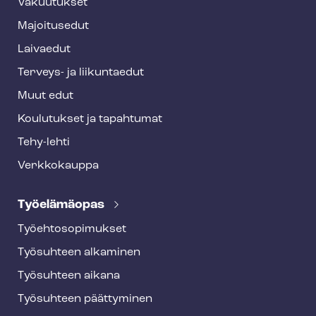
Vakuutukset
e
Majoitusedut
r
Laivaedut
Terveys- ja liikuntaedut
Muut edut
Koulutukset ja tapahtumat
Tehy-lehti
Verkkokauppa
Työelämäopas
Työ­eh­to­so­pi­muk­set
Työsuhteen alkaminen
Työsuhteen aikana
Työsuhteen päättyminen