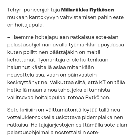
Tehyn puheenjohtaja
Millariikka Rytkösen
mukaan kantokyvyn vahvistamisen pahin este
on hoitajapula.
– Haemme hoitajapulaan ratkaisua sote-alan
pelastusohjelman avulla työ­mark­ki­na­pöy­däs­sä
kuten poliittinen päättäjäkin on meitä
kehottanut. Työnantaja ei ole kuitenkaan
halunnut käsitellä asiaa mitenkään
neuvotteluissa, vaan on päinvastoin
keskeyttänyt ne. Vaikuttaa siltä, että KT on tällä
hetkellä maan ainoa taho, joka ei tunnista
vallitsevaa hoitajapulaa, toteaa Rytkönen.
Sote-kriisiin on välttämätöntä löytää tällä neu­
vot­te­lu­kier­rok­sel­la uskottava pidempiaikainen
ratkaisu. Hoi­ta­ja­jär­jes­tö­jen esittämällä sote-alan
pe­las­tus­oh­jel­mal­la nostettaisiin sote-