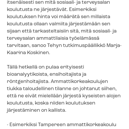
itsenäisesti sen mitä sosiaali- ja terveysalan
koulutusta ne järjestävät. Esimerkiksi
koulutuksen hinta voi määrätä sen millaista
koulutusta ollaan valmiita järjestämään sen
sijaan että tarkasteltaisiin sitä, mitä sosiaali- ja
terveysalan ammattilaisia työelämässä
tarvitaan, sanoo Tehyn tutkimuspäällikkö Marja-
Kaarina Koskinen.
Tällä hetkellä on pulaa erityisesti
bioanalyytikoista, ensihoitajista ja
röntgenhoitajista. Am­mat­ti­kor­kea­kou­lu­jen
tiukka taloudellinen tilanne on johtanut siihen,
että ne eivät mielellään järjestä kyseisten alojen
koulutusta, koska niiden koulutuksen
järjestäminen on kallista.
- Esimerkiksi Tampereen am­mat­ti­kor­kea­kou­lu