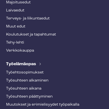
Majoitusedut
r
Laivaedut
Terveys- ja liikuntaedut
Muut edut
Koulutukset ja tapahtumat
Tehy-lehti
Verkkokauppa
Työelämäopas
Työ­eh­to­so­pi­muk­set
Työsuhteen alkaminen
Työsuhteen aikana
Työsuhteen päättyminen
Muutokset ja erimielisyydet työpaikalla