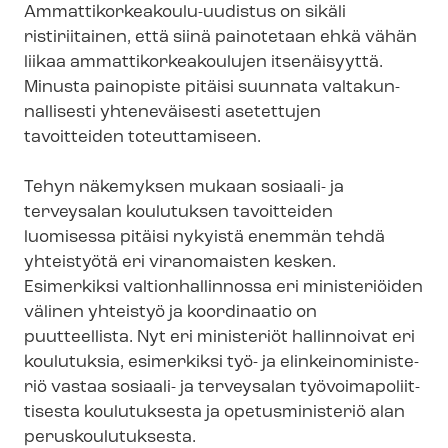
Ammattikorkeakoulu-​uudistus on sikäli
ristiriitainen, että siinä painotetaan ehkä vähän
liikaa am­mat­ti­kor­kea­kou­lu­jen itsenäisyyttä.
Minusta painopiste pitäisi suunnata val­ta­kun­
nal­li­ses­ti yhteneväisesti asetettujen
tavoitteiden toteuttamiseen.
Tehyn näkemyksen mukaan sosiaali- ja
terveysalan koulutuksen tavoitteiden
luomisessa pitäisi nykyistä enemmän tehdä
yhteistyötä eri viranomaisten kesken.
Esimerkiksi val­tion­hal­lin­nos­sa eri ministeriöiden
välinen yhteistyö ja koordinaatio on
puutteellista. Nyt eri ministeriöt hallinnoivat eri
koulutuksia, esimerkiksi työ- ja elin­kei­no­mi­nis­te­
riö vastaa sosiaali- ja terveysalan työ­voi­ma­po­liit­
ti­ses­ta koulutuksesta ja opetusministeriö alan
pe­rus­kou­lu­tuk­ses­ta.