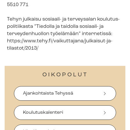
5510 771
Tehyn julkaisu sosiaali- ja terveysalan kou­lu­tus­
po­li­tii­kas­ta ”Tiedolla ja taidolla sosiaali- ja
terveydenhuollon työelämään” internetissä:
https://www.tehy.fi/vaikuttajana/julkaisut-​ja-
tilastot/2013/
OIKOPOLUT
Ajankohtaista Tehyssä
Koulutuskalenteri