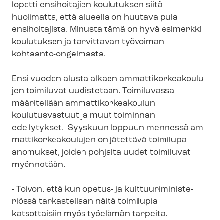
lopetti ensihoitajien koulutuksen siitä
huolimatta, että alueella on huutava pula
ensihoitajista. Minusta tämä on hyvä esimerkki
koulutuksen ja tarvittavan työvoiman
kohtaanto-​ongelmasta.
Ensi vuoden alusta alkaen am­mat­ti­kor­kea­kou­lu­
jen toimiluvat uudistetaan. Toimiluvassa
määritellään am­mat­ti­kor­kea­kou­lun
koulutusvastuut ja muut toiminnan
edellytykset. Syyskuun loppuun mennessä am­
mat­ti­kor­kea­kou­lu­jen on jätettävä toimilupa-​
anomukset, joiden pohjalta uudet toimiluvat
myönnetään.
- Toivon, että kun opetus- ja kult­tuu­ri­mi­nis­te­
riös­sä tarkastellaan näitä toimilupia
katsottaisiin myös työelämän tarpeita.