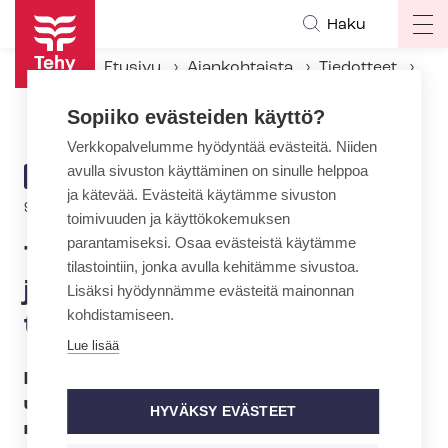
Hyppää
Haku
Op
pääsisältöön
ma
Etusivu
Ajankohtaista
Tiedotteet
na
Tehy: Am­mat­ti­kor­kea­kou­lu­jen on vastattava työelämän tarpeisiin nykyistä paremmin
Sopiiko evästeiden käyttö?
Verkkopalvelumme hyödyntää evästeitä. Niiden
avulla sivuston käyttäminen on sinulle helppoa
ARTIKKELIN
TIEDOTE
ja kätevää. Evästeitä käytämme sivuston
KATEGORIA
9.9.2013 | 21:00
toimivuuden ja käyttökokemuksen
parantamiseksi. Osaa evästeistä käytämme
Tehy: Am­mat­ti­kor­kea­kou­lu­
tilastointiin, jonka avulla kehitämme sivustoa.
jen on vastattava työelämän
Lisäksi hyödynnämme evästeitä mainonnan
kohdistamiseen.
tarpeisiin nykyistä paremmin
Lue lisää
Parhaillaan on menossa ammattikorkeakoulu-​
uudistus, jonka tavoitteena on parantaa am­
HYVÄKSY EVÄSTEET
mat­ti­kor­kea­kou­lu­jen rakenteellista