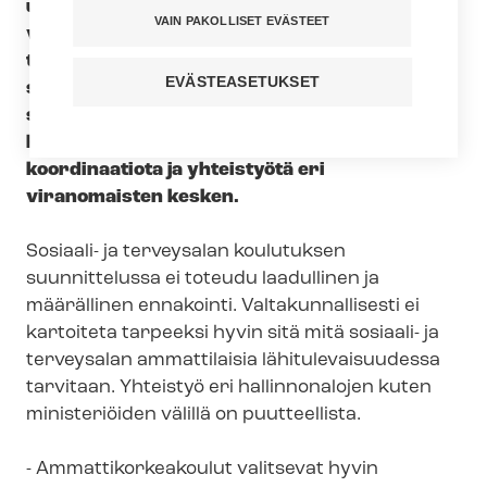
uudistamista ja toiminnan laadun ja
VAIN PAKOLLISET EVÄSTEET
vaikuttavuuden parantamista. Sosiaali- ja
terveysalan ammattijärjestö Tehyn mielestä
EVÄSTEASETUKSET
sosiaali- ja terveysalan koulutuksen
suunnittelussa tarvittaisiin nykyistä
huomattavasti enemmän valtakunnallista
koordinaatiota ja yhteistyötä eri
viranomaisten kesken.
Sosiaali- ja terveysalan koulutuksen
suunnittelussa ei toteudu laadullinen ja
määrällinen ennakointi. Val­ta­kun­nal­li­ses­ti ei
kartoiteta tarpeeksi hyvin sitä mitä sosiaali- ja
terveysalan ammattilaisia lä­hi­tu­le­vai­suu­des­sa
tarvitaan. Yhteistyö eri hallinnonalojen kuten
ministeriöiden välillä on puutteellista.
- Am­mat­ti­kor­kea­kou­lut valitsevat hyvin