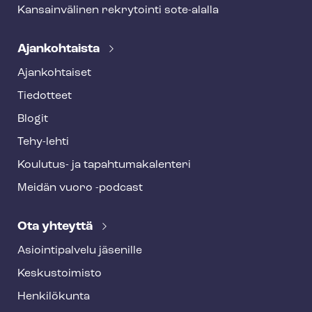
Kansainvälinen rekrytointi sote-alalla
Ajankohtaista
Ajankohtaiset
Tiedotteet
Blogit
Tehy-lehti
Koulutus- ja ta­pah­tu­ma­ka­len­te­ri
Meidän vuoro -podcast
Ota yhteyttä
Asioin­ti­pal­ve­lu jäsenille
Keskustoimisto
Henkilökunta