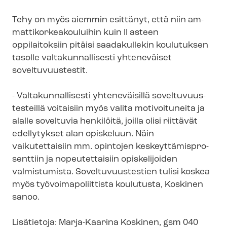
Tehy on myös aiemmin esittänyt, että niin am­
mat­ti­kor­kea­kou­lui­hin kuin II asteen
oppilaitoksiin pitäisi saadakullekin koulutuksen
tasolle val­ta­kun­nal­li­ses­ti yhteneväiset
soveltuvuustestit.
- Val­ta­kun­nal­li­ses­ti yhteneväisillä so­vel­tu­vuus­
tes­teil­lä voitaisiin myös valita motivoituneita ja
alalle soveltuvia henkilöitä, joilla olisi riittävät
edellytykset alan opiskeluun. Näin
vaikutettaisiin mm. opintojen kes­keyt­tä­mis­pro­
sent­tiin ja nopeutettaisiin opiskelijoiden
valmistumista. So­vel­tu­vuus­tes­tien tulisi koskea
myös työ­voi­ma­po­liit­tis­ta koulutusta, Koskinen
sanoo.
Lisätietoja: Marja-Kaarina Koskinen, gsm 040