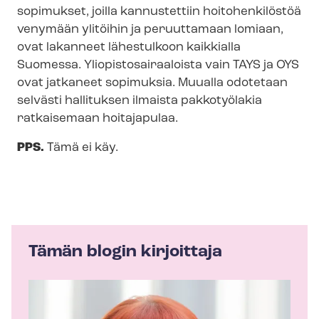
sopimukset, joilla kannustettiin hoitohenkilöstöä
venymään ylitöihin ja peruuttamaan lomiaan,
ovat lakanneet lähestulkoon kaikkialla
Suomessa. Yli­opis­to­sai­raa­lois­ta vain TAYS ja OYS
ovat jatkaneet sopimuksia. Muualla odotetaan
selvästi hallituksen ilmaista pakkotyölakia
ratkaisemaan hoitajapulaa.
PPS.
Tämä ei käy.
Tämän blogin kirjoittaja
K
i