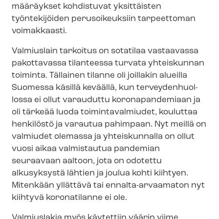
määräykset kohdistuvat yksittäisten
työntekijöiden perusoikeuksiin tarpeettoman
voimakkaasti.
Valmiuslain tarkoitus on sotatilaa vastaavassa
pakottavassa tilanteessa turvata yhteiskunnan
toiminta. Tällainen tilanne oli joillakin alueilla
Suomessa käsillä keväällä, kun ter­vey­den­huol­
los­sa ei ollut varauduttu koronapandemiaan ja
oli tärkeää luoda toimintavalmiudet, kouluttaa
henkilöstö ja varautua pahimpaan. Nyt meillä on
valmiudet olemassa ja yhteiskunnalla on ollut
vuosi aikaa valmistautua pandemian
seuraavaan aaltoon, jota on odotettu
alkusyksystä lähtien ja joulua kohti kiihtyen.
Mitenkään yllättävä tai ennalta-​arvaamaton nyt
kiihtyvä koronatilanne ei ole.
Valmiuslakia myös käytettiin väärin viime