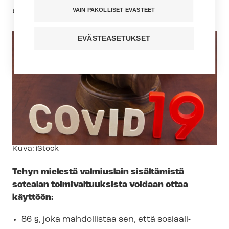
ei ole tarvetta eikä perusteita.
VAIN PAKOLLISET EVÄSTEET
EVÄSTEASETUKSET
Kuvateksti
Kuva: iStock
Tehyn mielestä valmiuslain sisältämistä
sotealan toimivaltuuksista voidaan ottaa
käyttöön:
86 §, joka mahdollistaa sen, että sosiaali-