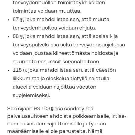
terveydenhuollon toi­min­tayk­si­köi­den
toimintaa voidaan muuttaa.
87 §, joka mahdollistaa sen, että muuta
terveydenhuoltoa voidaan ohjata.
88 §, joka mahdollistaa sen, että sosiaali- ja
ter­veys­pal­ve­luis­sa sekä ter­vey­den­suo­je­lus­sa
voidaan joustaa kiireettömästä hoidosta ja
suunnata resurssit koronahoitoon.
118 §, joka mahdollistaa sen, että väestön
liikkumista ja oleskelua tietyllä rajatulla
alueella voidaan rajoittaa väestön
suojelemiseksi.
Sen sijaan 93-103§:ssä säädetyistä
palvelussuhteen ehdoista poikkeamiselle, ir­ti­sa­
no­mi­soi­keu­den rajoittamiselle ja työhön
määräämiselle ei ole perusteita. Nämä