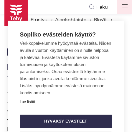
Hyppää
Haku
Op
pääsisältöön
ma
Etusivu
Ajankohtaista
Blogit
na
Mitä Tehy vastustaa valmiuslain käyttöönotossa?
Sopiiko evästeiden käyttö?
Verkkopalvelumme hyödyntää evästeitä. Niiden
avulla sivuston käyttäminen on sinulle helppoa
25.2.2021 | 7:17
BLOGI
ja kätevää. Evästeitä käytämme sivuston
toimivuuden ja käyttökokemuksen
Mitä Tehy vastustaa
parantamiseksi. Osaa evästeistä käytämme
valmiuslain käyttöönotossa?
tilastointiin, jonka avulla kehitämme sivustoa.
Lisäksi hyödynnämme evästeitä mainonnan
kohdistamiseen.
Tehy ei vastusta kategorisesti
Lue lisää
valmiuslain käyttöönottoa.Tehy
vastustaa ainoastaan sitä, että
valmiuslailla kajottaisiin uudelleen
HYVÄKSY EVÄSTEET
hoitohenkilöstön perusoikeuksiin. Siihen