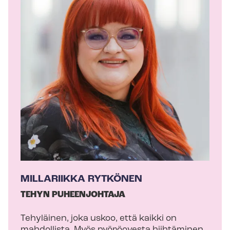
r
j
o
i
t
t
a
j
a
MILLARIIKKA RYTKÖNEN
TEHYN PUHEENJOHTAJA
Tehyläinen, joka uskoo, että kaikki on
mahdollista. Myös pyöröovesta hiihtäminen.