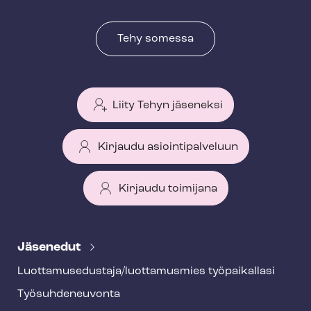
Tehy somessa
Liity Tehyn jäseneksi
Kirjaudu asiointipalveluun
Kirjaudu toimijana
T
e
Jäsenedut
h
Luot­ta­muse­dus­ta­ja/luottamusmies työpaikallasi
y
Työ­suh­de­neu­von­ta
f