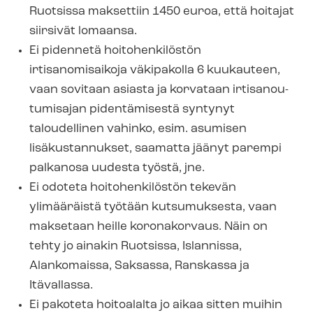
Ruotsissa maksettiin 1450 euroa, että hoitajat
siirsivät lomaansa.
Ei pidennetä hoitohenkilöstön
irtisanomisaikoja väkipakolla 6 kuukauteen,
vaan sovitaan asiasta ja korvataan ir­ti­sa­nou­
tu­mi­sa­jan pidentämisestä syntynyt
taloudellinen vahinko, esim. asumisen
lisäkustannukset, saamatta jäänyt parempi
palkanosa uudesta työstä, jne.
Ei odoteta hoitohenkilöstön tekevän
ylimääräistä työtään kutsumuksesta, vaan
maksetaan heille koronakorvaus. Näin on
tehty jo ainakin Ruotsissa, Islannissa,
Alankomaissa, Saksassa, Ranskassa ja
Itävallassa.
Ei pakoteta hoitoalalta jo aikaa sitten muihin