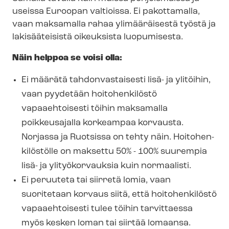
useissa Euroopan valtioissa. Ei pakottamalla,
vaan maksamalla rahaa ylimääräisestä työstä ja
lakisääteisistä oikeuksista luopumisesta.
Näin helppoa se voisi olla:
Ei määrätä tahdonvastaisesti lisä- ja ylitöihin,
vaan pyydetään hoitohenkilöstö
vapaaehtoisesti töihin maksamalla
poikkeusajalla korkeampaa korvausta.
Norjassa ja Ruotsissa on tehty näin. Hoi­to­hen­
ki­lös­töl­le on maksettu 50% - 100% suurempia
lisä- ja ylityökorvauksia kuin normaalisti.
Ei peruuteta tai siirretä lomia, vaan
suoritetaan korvaus siitä, että hoitohenkilöstö
vapaaehtoisesti tulee töihin tarvittaessa
myös kesken loman tai siirtää lomaansa.