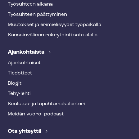
Työsuhteen aikana
Työsuhteen päättyminen
Muutokset ja erimielisyydet työpaikalla
Kansainvälinen rekrytointi sote-alalla
Ajankohtaista
Ajankohtaiset
Tiedotteet
Blogit
Tehy-lehti
Koulutus- ja ta­pah­tu­ma­ka­len­te­ri
Meidän vuoro -podcast
Ota yhteyttä