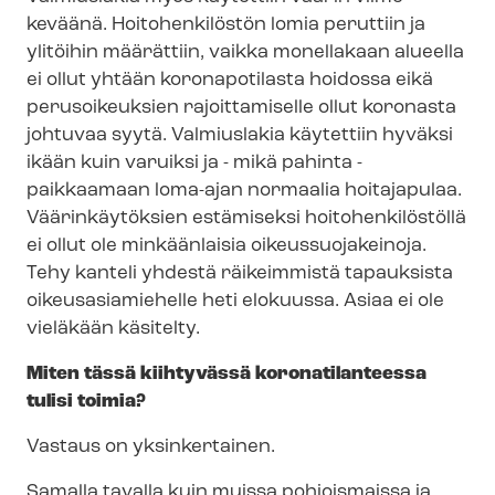
keväänä. Hoitohenkilöstön lomia peruttiin ja
ylitöihin määrättiin, vaikka monellakaan alueella
ei ollut yhtään koronapotilasta hoidossa eikä
perusoikeuksien rajoittamiselle ollut koronasta
johtuvaa syytä. Valmiuslakia käytettiin hyväksi
ikään kuin varuiksi ja - mikä pahinta -
paikkaamaan loma-ajan normaalia hoitajapulaa.
Väärinkäytöksien estämiseksi hoi­to­hen­ki­lös­töl­lä
ei ollut ole minkäänlaisia oi­keus­suo­ja­kei­no­ja.
Tehy kanteli yhdestä räikeimmistä tapauksista
oi­keus­asia­mie­hel­le heti elokuussa. Asiaa ei ole
vieläkään käsitelty.
Miten tässä kiihtyvässä koronatilanteessa
tulisi toimia?
Vastaus on yksinkertainen.
Samalla tavalla kuin muissa pohjoismaissa ja