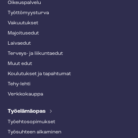
o
Oikeuspalvelu
o
Työt­tö­myys­tur­va
t
Vakuutukset
e
Majoitusedut
r
Laivaedut
Terveys- ja liikuntaedut
Muut edut
Koulutukset ja tapahtumat
Tehy-lehti
Verkkokauppa
Työelämäopas
Työ­eh­to­so­pi­muk­set
Työsuhteen alkaminen