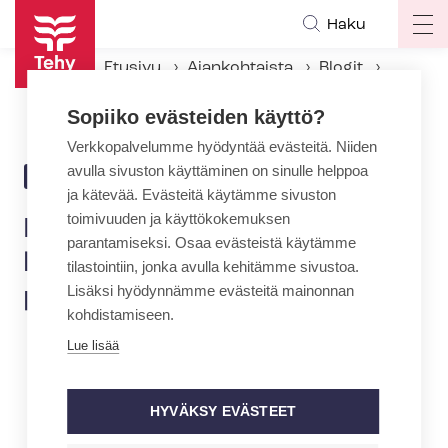
Hyppää
Haku
Op
pääsisältöön
ma
Etusivu
Ajankohtaista
Blogit
na
Lähihoitajien työelämätaidot kehittyvät am­mat­ti­tai­to­kil­pai­luis­sa
Sopiiko evästeiden käyttö?
Verkkopalvelumme hyödyntää evästeitä. Niiden
avulla sivuston käyttäminen on sinulle helppoa
13.3.2017 | 13:25
BLOGI
ja kätevää. Evästeitä käytämme sivuston
toimivuuden ja käyttökokemuksen
Lähihoitajien työelämätaidot
parantamiseksi. Osaa evästeistä käytämme
kehittyvät am­mat­ti­tai­to­kil­
tilastointiin, jonka avulla kehitämme sivustoa.
Lisäksi hyödynnämme evästeitä mainonnan
pai­luis­sa
kohdistamiseen.
Lue lisää
HYVÄKSY EVÄSTEET