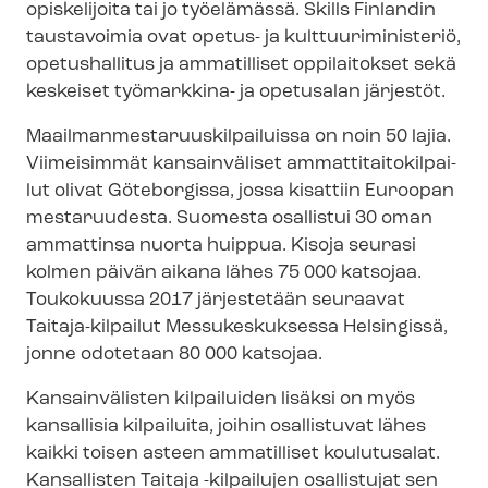
opiskelijoita tai jo työelämässä. Skills Finlandin
taustavoimia ovat opetus- ja kult­tuu­ri­mi­nis­te­riö,
opetushallitus ja ammatilliset oppilaitokset sekä
keskeiset työmarkkina- ja opetusalan järjestöt.
Maa­il­man­mes­ta­ruus­kil­pai­luis­sa on noin 50 lajia.
Viimeisimmät kansainväliset am­mat­ti­tai­to­kil­pai­
lut olivat Göteborgissa, jossa kisattiin Euroopan
mestaruudesta. Suomesta osallistui 30 oman
ammattinsa nuorta huippua. Kisoja seurasi
kolmen päivän aikana lähes 75 000 katsojaa.
Toukokuussa 2017 järjestetään seuraavat
Taitaja-kilpailut Messukeskuksessa Helsingissä,
jonne odotetaan 80 000 katsojaa.
Kansainvälisten kilpailuiden lisäksi on myös
kansallisia kilpailuita, joihin osallistuvat lähes
kaikki toisen asteen ammatilliset koulutusalat.
Kansallisten Taitaja -kilpailujen osallistujat sen