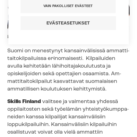
VAIN PAKOLLISET EVÄSTEET
EVÄSTEASETUKSET
Kuvateksti
kuva: iStock
Suomi on menestynyt kansainvälisissä am­mat­ti­
tai­to­kil­pai­luis­sa erinomaisesti. Kilpailuiden
avulla kehitetään lä­hi­hoi­ta­ja­kou­lu­tus­ta ja
opiskelijoiden sekä opettajien osaamista. Am­
mat­ti­tai­to­kil­pai­lut kasvattavat suomalaisen
ammatillisen koulutuksen kehittymistä.
Skills Finland
valitsee ja valmentaa yhdessä
oppilaitosten sekä työelämän yh­teis­työ­kump­pa­
nei­den kanssa kilpailijat kansainvälisiin
loppukilpailuihin. Kansainvälisiin kilpailuihin
osallistuvat voivat olla vielä ammattiin