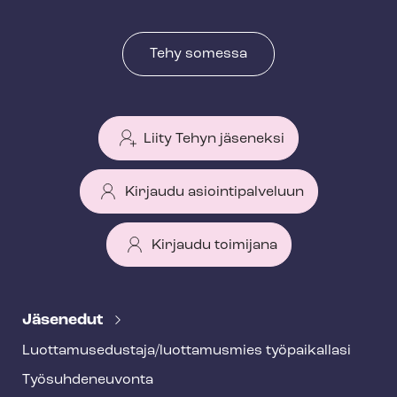
Tehy somessa
Liity Tehyn jäseneksi
Kirjaudu asiointipalveluun
Kirjaudu toimijana
T
e
Jäsenedut
h
Luot­ta­muse­dus­ta­ja/luottamusmies työpaikallasi
y
Työ­suh­de­neu­von­ta
f