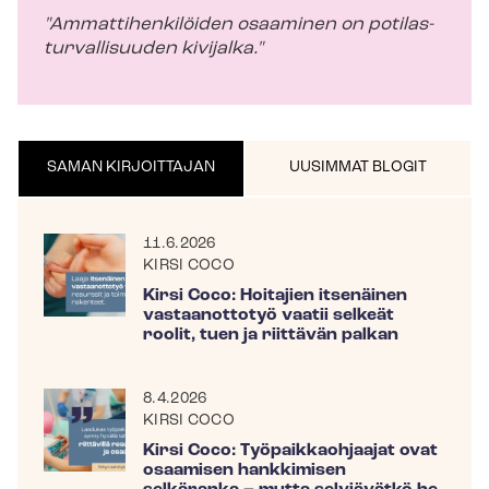
"Am­mat­ti­hen­ki­löi­den osaaminen on po­ti­las­
tur­val­li­suu­den kivijalka."
SAMAN KIRJOITTAJAN
UUSIMMAT BLOGIT
11.6.2026
KIRSI COCO
Kirsi Coco: Hoitajien itsenäinen
vastaanottotyö vaatii selkeät
roolit, tuen ja riittävän palkan
8.4.2026
KIRSI COCO
Kirsi Coco: Työpaikkaohjaajat ovat
osaamisen hankkimisen