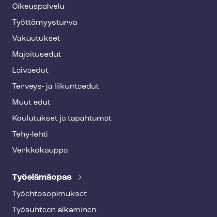
o
Oikeuspalvelu
o
Työt­tö­myys­tur­va
t
Vakuutukset
e
Majoitusedut
r
Laivaedut
Terveys- ja liikuntaedut
Muut edut
Koulutukset ja tapahtumat
Tehy-lehti
Verkkokauppa
Työelämäopas
Työ­eh­to­so­pi­muk­set
Työsuhteen alkaminen