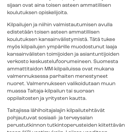
sijaan ovat aina toisen asteen ammatillisen
koulutuksen opiskelijoita.
Kilpailujen ja niihin valmistautumisen avulla
edistetään toisen asteen ammatillisen
koulutuksen kan­sain­vä­lis­ty­mis­tä. Tätä tukee
myös kilpailujen ympärille muodostunut laaja
kansainvälisten toimijoiden ja asiantuntijoiden
verkosto kes­kus­te­lu­foo­ru­mei­neen. Suomesta
ammattitaidon MM-kilpailuissa ovat mukana
valmennuksessa parhaiten menestyneet
nuoret. Valmennukseen valikoidutaan muun
muassa Taitaja-kilpailun tai suoraan
oppilaitosten ja yritysten kautta.
Taitajissa lähihoitajalajin kilpailutehtävät
pohjautuvat sosiaali- ja terveysalan
perustutkinnon tut­kin­to­pe­rus­tei­den kiitettävän