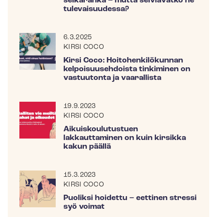
selkäranka – mutta selviävätkö he
tulevaisuudessa?
6.3.2025
KIRSI COCO
Kirsi Coco: Hoi­to­hen­ki­lö­kun­nan
kel­poi­suuseh­dois­ta tinkiminen on
vastuutonta ja vaarallista
19.9.2023
KIRSI COCO
Ai­kuis­kou­lu­tus­tuen
lakkauttaminen on kuin kirsikka
kakun päällä
15.3.2023
KIRSI COCO
Puoliksi hoidettu – eettinen stressi
syö voimat