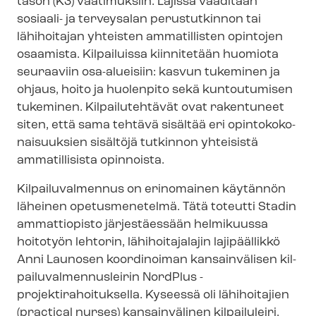
tason (K3) vaatimuksiin. Lajissa vaaditaan
sosiaali- ja terveysalan perustutkinnon tai
lähihoitajan yhteisten ammatillisten opintojen
osaamista. Kilpailuissa kiinnitetään huomiota
seuraaviin osa-alueisiin: kasvun tukeminen ja
ohjaus, hoito ja huolenpito sekä kuntoutumisen
tukeminen. Kilpailutehtävät ovat rakentuneet
siten, että sama tehtävä sisältää eri opin­to­ko­ko­
nai­suuk­sien sisältöjä tutkinnon yhteisistä
ammatillisista opinnoista.
Kilpailuvalmennus on erinomainen käytännön
läheinen opetusmenetelmä. Tätä toteutti Stadin
ammattiopisto järjestäessään helmikuussa
hoitotyön lehtorin, lähihoitajalajin lajipäällikkö
Anni Launosen koordinoiman kansainvälisen kil­
pai­lu­val­men­nus­lei­rin NordPlus -​
projektirahoituksella. Kyseessä oli lähihoitajien
(practical nurses) kansainvälinen kilpailuleiri,