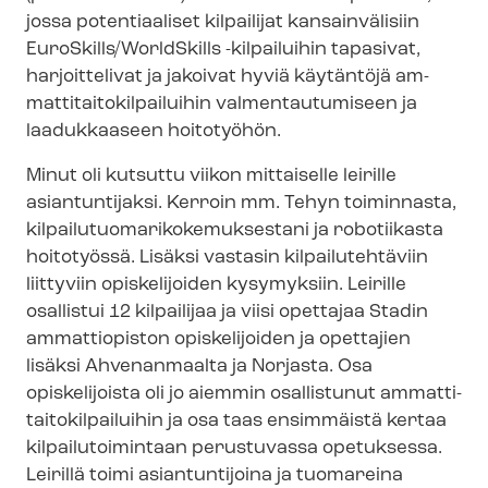
jossa potentiaaliset kilpailijat kansainvälisiin
EuroSkills/WorldSkills -kilpailuihin tapasivat,
harjoittelivat ja jakoivat hyviä käytäntöjä am­
mat­ti­tai­to­kil­pai­lui­hin valmentautumiseen ja
laadukkaaseen hoitotyöhön.
Minut oli kutsuttu viikon mittaiselle leirille
asiantuntijaksi. Kerroin mm. Tehyn toiminnasta,
kil­pai­lu­tuo­ma­ri­ko­ke­muk­ses­ta­ni ja robotiikasta
hoitotyössä. Lisäksi vastasin kilpailutehtäviin
liittyviin opiskelijoiden kysymyksiin. Leirille
osallistui 12 kilpailijaa ja viisi opettajaa Stadin
ammattiopiston opiskelijoiden ja opettajien
lisäksi Ahvenanmaalta ja Norjasta. Osa
opiskelijoista oli jo aiemmin osallistunut am­mat­ti­
tai­to­kil­pai­lui­hin ja osa taas ensimmäistä kertaa
kil­pai­lu­toi­min­taan perustuvassa opetuksessa.
Leirillä toimi asiantuntijoina ja tuomareina