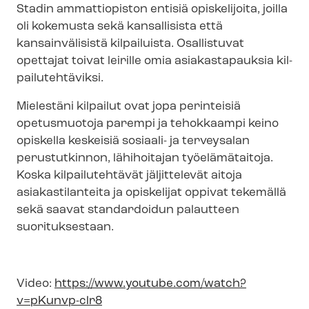
Stadin ammattiopiston entisiä opiskelijoita, joilla
oli kokemusta sekä kansallisista että
kansainvälisistä kilpailuista. Osallistuvat
opettajat toivat leirille omia asiakastapauksia kil­
pai­lu­teh­tä­vik­si.
Mielestäni kilpailut ovat jopa perinteisiä
opetusmuotoja parempi ja tehokkaampi keino
opiskella keskeisiä sosiaali- ja terveysalan
perustutkinnon, lähihoitajan työelämätaitoja.
Koska kilpailutehtävät jäljittelevät aitoja
asiakastilanteita ja opiskelijat oppivat tekemällä
sekä saavat standardoidun palautteen
suorituksestaan.
Video:
https://www.youtube.com/watch?
v=pKunvp-clr8