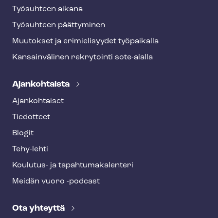
Työsuhteen aikana
Työsuhteen päättyminen
Muutokset ja erimielisyydet työpaikalla
Kansainvälinen rekrytointi sote-alalla
Ajankohtaista
Ajankohtaiset
Tiedotteet
Blogit
Tehy-lehti
Koulutus- ja ta­pah­tu­ma­ka­len­te­ri
Meidän vuoro -podcast
Ota yhteyttä