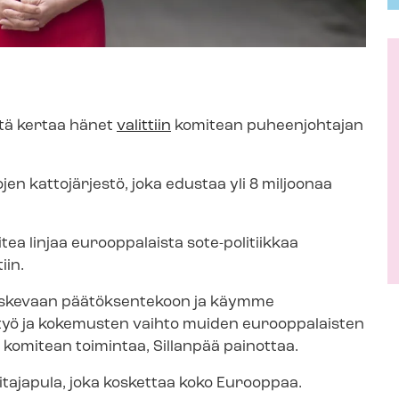
istä kertaa hänet
valittiin
komitean puheenjohtajan
jen kattojärjestö, joka edustaa yli 8 miljoonaa
tea linjaa eurooppalaista sote-politiikkaa
iin.
oskevaan päätöksentekoon ja käymme
styö ja kokemusten vaihto muiden eurooppalaisten
osa komitean toimintaa, Sillanpää painottaa.
oitajapula, joka koskettaa koko Eurooppaa.