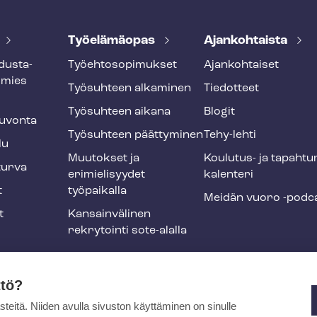
Työelämäopas
Ajankohtaista
dus­ta­
Työ­eh­to­so­pi­muk­set
Ajankohtaiset
smies
Työsuhteen alkaminen
Tiedotteet
Työsuhteen aikana
Blogit
u­von­ta
Työsuhteen päättyminen
Tehy-lehti
lu
Muutokset ja
Koulutus- ja ta­pah­tu
tur­va
erimielisyydet
ka­len­te­ri
t
työpaikalla
Meidän vuoro -podc
t
Kansainvälinen
rekrytointi sote-alalla
liikuntaedut
ttö?
itä. Niiden avulla sivuston käyttäminen on sinulle
ja