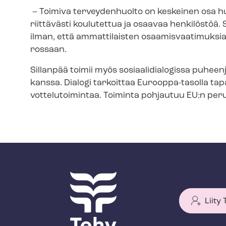
– Toimiva terveydenhuolto on keskeinen osa hu
riittävästi koulutettua ja osaavaa henkilöstöä.
ilman, että ammattilaisten osaa­mis­vaa­ti­muk­sia 
ros­saan.
Sillanpää toimii myös so­si­aa­li­dia­lo­gis­sa puh
kanssa. Dialogi tarkoittaa Eurooppa-tasolla tapaht
vot­te­lu­toi­min­taa. Toiminta pohjautuu EU:n pe
Liity