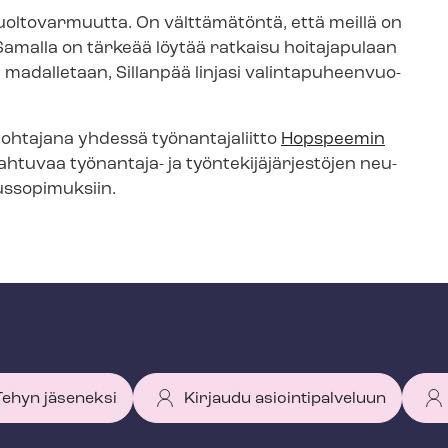
oltovarmuutta. On välttämätöntä, että meillä on
 Samalla on tärkeää löytää ratkaisu hoitajapulaan
madalletaan, Sillanpää linjasi va­lin­ta­pu­heen­vuo­
eenjohtajana yhdessä työnantajaliitto
Hopspeemin
uvaa työnantaja- ja työn­te­ki­jä­jär­jes­tö­jen neu­
russopimuksiin.
 Tehyn jäseneksi
Kirjaudu asiointipalveluun