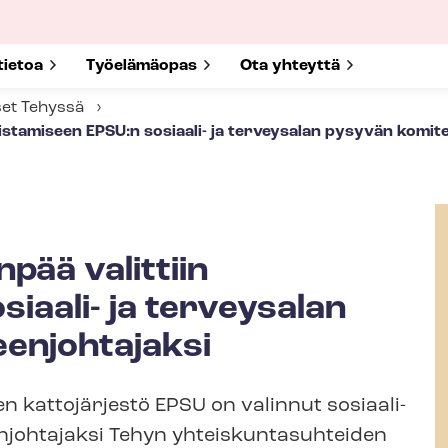
submenu for
tietoa
Show submenu for
Työelämäopas
Show submenu for
Ota yhteyttä
set Tehyssä
 toistamiseen EPSU:n sosiaali- ja terveysalan pysyvän komi
npää valittiin
iaali- ja terveysalan
enjohtajaksi
en kattojärjestö EPSU on valinnut sosiaali-
htajaksi Tehyn yh­teis­kun­ta­suh­tei­den