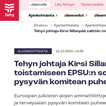
Hyppää
Show
Jäsenelle
Show
Liity Tehyyn
Show
Tietoa meistä
pääsisältöön
submenu
submenu
submenu
for
for
for
Show submenu for
Ajankohtaista
Show submenu for
Jäsenedut
Show 
Jäsen
Etusivu
Ajankohtaista
Ajankohtai
Tehyn johtaja Kirsi Sillanpää valittiin
16.10.2024 | 14:06
ARTIKKELIN
AJANKOHTAISTA
KATEGORIA
Tehyn johtaja Kirsi Silla
toistamiseen EPSU:n sos
pysyvän komitean puhe
Euroopan julkisten alojen ammattiliittoj
ja terveysalan pysyvän komitean puheenjo