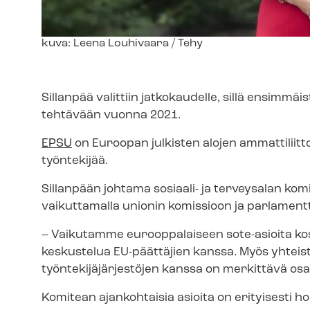
Kuvateksti
kuva: Leena Louhivaara / Tehy
Sillanpää valittiin jatkokaudelle, sillä ensimmä
tehtävään vuonna 2021.
EPSU
on Euroopan julkisten alojen ammattiliitto
työntekijää.
Sillanpään johtama sosiaali- ja terveysalan komi
vaikuttamalla unionin komissioon ja parlamentt
–
Vaikutamme eurooppalaiseen sote-asioita k
keskustelua EU-päättäjien kanssa. Myös yhtei
työn­te­ki­jä­jär­jes­tö­jen kanssa on merkittävä 
Komitean ajankohtaisia asioita on erityisesti h