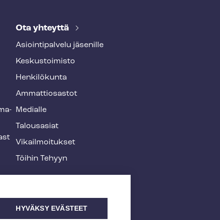
Ota yhteyttä
Asioin­ti­pal­ve­lu jäsenille
Keskustoimisto
Henkilökunta
Ammattiosastot
­ma­
Medialle
Talousasiat
ast
Vi­kail­moi­tuk­set
Töihin Tehyyn
HYVÄKSY EVÄSTEET