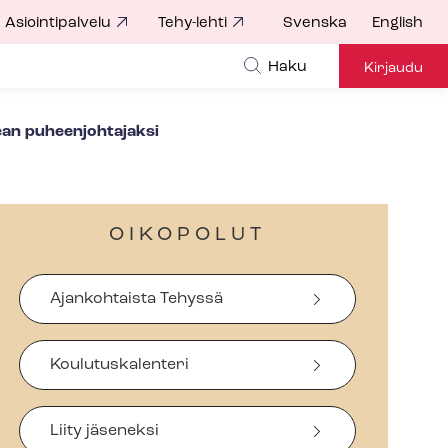
Asiointipalvelu
Tehy-lehti
Svenska
English
Haku
Kirjaudu
tean puheenjohtajaksi
OIKOPOLUT
Ajankohtaista Tehyssä
Koulutuskalenteri
Liity jäseneksi