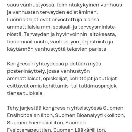
suus vanhustyössä, toimintakykyinen vanhuus
ja vanhusten terveyden edistäminen.
Luennoitsijat ovat arvostettuja alansa
ammattilaisia mm. sosiaali- ja ter­veys­mi­nis­te­
riös­tä, Terveyden ja hyvinvoinnin laitoksesta,
tiedemaailmasta, vanhustyön järjestöistä ja
käytännön vanhustyötä tekevien parista.
Kongressin yhteydessä pidetään myös
posterinäyttely, jossa vanhustyön
ammattilaiset, opiskelijat, kehittäjät ja tutkijat
esittävät omia kehittämis- tai tut­ki­mus­pro­jek­
tien­sa tuloksia.
Tehy järjestää kongressin yhteistyössä Suomen
Ensihoitoalan liiton, Suomen Bio­ana­lyy­tik­ko­lii­ton,
Suomen Farmasialiiton, Suomen
Fysioterapeuttien, Suomen Lääkäriliiton,