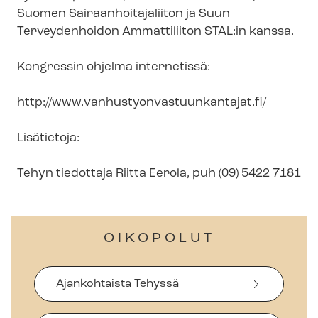
Suomen Sai­raan­hoi­ta­ja­lii­ton ja Suun
Terveydenhoidon Ammattiliiton STAL:in kanssa.
Kongressin ohjelma internetissä:
http://www.van­hus­ty­on­vas­tuun­kan­ta­jat.fi/
Lisätietoja:
Tehyn tiedottaja Riitta Eerola, puh (09) 5422 7181
OIKOPOLUT
Ajankohtaista Tehyssä