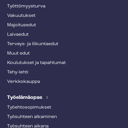
o
Työt­tö­myys­tur­va
t
Vakuutukset
e
Majoitusedut
r
Laivaedut
Terveys- ja liikuntaedut
Muut edut
Koulutukset ja tapahtumat
Tehy-lehti
Verkkokauppa
Työelämäopas
Työ­eh­to­so­pi­muk­set
Työsuhteen alkaminen
Työsuhteen aikana