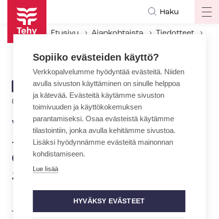
Hyppää
Haku
Op
pääsisältöön
ma
Etusivu
Ajankohtaista
Tiedotteet
na
Vanhustyön vastuunkantajat –kongressi Marina Congress Centerissä 13.10. – 14.10.2011
Sopiiko evästeiden käyttö?
Verkkopalvelumme hyödyntää evästeitä. Niiden
avulla sivuston käyttäminen on sinulle helppoa
ARTIKKELIN
TIEDOTE
ja kätevää. Evästeitä käytämme sivuston
KATEGORIA
8.3.2011 | 22:00
toimivuuden ja käyttökokemuksen
parantamiseksi. Osaa evästeistä käytämme
Vanhustyön vastuunkantajat
tilastointiin, jonka avulla kehitämme sivustoa.
–kongressi Marina Congress
Lisäksi hyödynnämme evästeitä mainonnan
kohdistamiseen.
Centerissä 13.10. –
Lue lisää
14.10.2011
HYVÄKSY EVÄSTEET
Tehy järjestää lokakuussa yhteistyössä