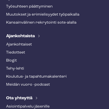
Työsuhteen päättyminen
Muutokset ja erimielisyydet työpaikalla
Kansainvälinen rekrytointi sote-alalla
Ajankohtaista
Ajankohtaiset
Tiedotteet
Blogit
Tehy-lehti
Koulutus- ja ta­pah­tu­ma­ka­len­te­ri
Meidän vuoro -podcast
Ota yhteyttä
Asioin­ti­pal­ve­lu jäsenille