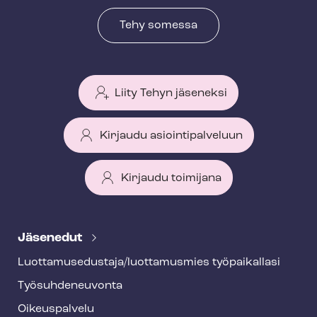
Tehy somessa
Liity Tehyn jäseneksi
Kirjaudu asiointipalveluun
Kirjaudu toimijana
T
e
Jäsenedut
h
Luot­ta­muse­dus­ta­ja/luottamusmies työpaikallasi
y
Työ­suh­de­neu­von­ta
f
o
Oikeuspalvelu