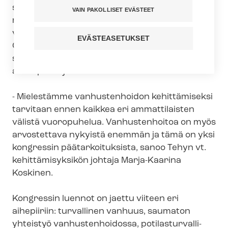
seitsemän muun järjestön kanssa
VAIN PAKOLLISET EVÄSTEET
moniammatillisen kongressin ”Vanhustyön
vastuunkantajat”. Helsingin Marina Congress
EVÄSTEASETUKSET
Centerissä pidettävä kongressi kerää yhteen
sosiaali- ja terveydenhuollon ammattilaisia ja
alan opiskelijoita.
- Mielestämme vanhustenhoidon kehittämiseksi
tarvitaan ennen kaikkea eri ammattilaisten
välistä vuoropuhelua. Vanhustenhoitoa on myös
arvostettava nykyistä enemmän ja tämä on yksi
kongressin päätarkoituksista, sanoo Tehyn vt.
kehittämisyksikön johtaja Marja-Kaarina
Koskinen.
Kongressin luennot on jaettu viiteen eri
aihepiiriin: turvallinen vanhuus, saumaton
yhteistyö vanhustenhoidossa, po­ti­las­tur­val­li­