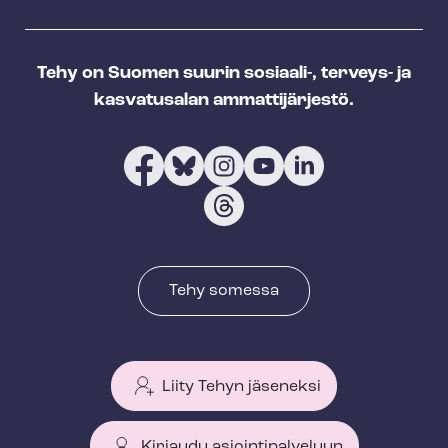
Tehy on Suomen suurin sosiaali-, terveys- ja
kasvatusalan ammattijärjestö.
Tehy somessa
Liity Tehyn jäseneksi
Kirjaudu asiointipalveluun