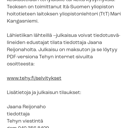
Teoksen on toimittanut Itä-Suomen yliopiston
hoitotieteen laitoksen yliopistonlehtori (TtT) Mari
Kangasniemi.
Lähietiikan lähteillä –julkaisua voivat tie­do­tus­vä­
li­nei­den edustajat tilata tiedottaja Jaana
Reijonaholta. Julkaisu on maksuton ja se löytyy
PDF-versiona Tehyn internet-sivuilta
osoitteesta:
www.tehy.fi/selvitykset
Lisätietoja ja julkaisun tilaukset:
Jaana Reijonaho
tiedottaja
Tehyn viestintä