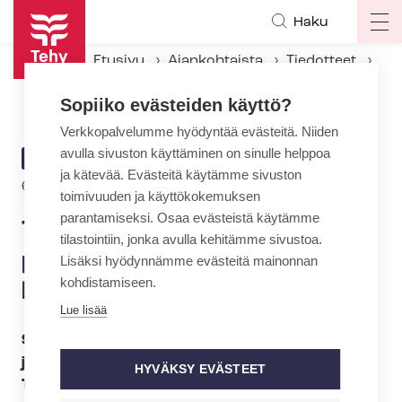
Hyppää
Haku
Op
pääsisältöön
ma
Etusivu
Ajankohtaista
Tiedotteet
na
Tehyn julkaisussa eettistä pohdintaa mm. raskauden keskeytyksestä
Sopiiko evästeiden käyttö?
Verkkopalvelumme hyödyntää evästeitä. Niiden
avulla sivuston käyttäminen on sinulle helppoa
ARTIKKELIN
TIEDOTE
ja kätevää. Evästeitä käytämme sivuston
KATEGORIA
6.3.2013 | 22:00
toimivuuden ja käyttökokemuksen
parantamiseksi. Osaa evästeistä käytämme
Tehyn julkaisussa eettistä
tilastointiin, jonka avulla kehitämme sivustoa.
pohdintaa mm. raskauden
Lisäksi hyödynnämme evästeitä mainonnan
kohdistamiseen.
keskeytyksestä
Lue lisää
Sosiaali- ja terveysalan ammattijärjestö Tehyn
julkaisussa ”Lähietiikan lähteillä –
HYVÄKSY EVÄSTEET
Terveydenhuollon eettisten kysymysten