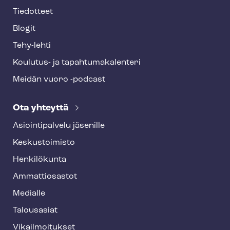
Tiedotteet
Blogit
Tehy-lehti
Koulutus- ja ta­pah­tu­ma­ka­len­te­ri
Meidän vuoro -podcast
Ota yhteyttä
Asioin­ti­pal­ve­lu jäsenille
Keskustoimisto
Henkilökunta
Ammattiosastot
Medialle
Talousasiat
Vi­kail­moi­tuk­set