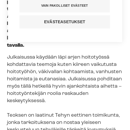
pohdintaa” pohditaan ajankohtaisia
VAIN PAKOLLISET EVÄSTEET
terveydenhuollon eettisiä kysymyksiä.
Ammattilaisten eettistä toimintaa ohjaavat
EVÄSTEASETUKSET
lainsäädäntö, terveydenhuollon etiikka ja
ammattietiikka, mutta myös jokaisen omat
käsitykset siitä, miten toimitaan oikealla
tavalla.
Julkaisussa käydään läpi arjen hoitotyössä
kohdattavia teemoja kuten kiireen vaikutusta
hoitotyöhön, väkivallan kohtaamista, vanhusten
hoitamista ja eutanasiaa. Julkaisussa pohditaan
myös tällä hetkellä hyvin ajankohtaista aihetta –
hoitotyöntekijän roolia raskauden
keskeytyksessä.
Teoksen on laatinut Tehyn eettinen toimikunta,
jonka tarkoituksena on nostaa yleiseen
keskusteluun tehyläisille tärkeitä kysymyksiä.