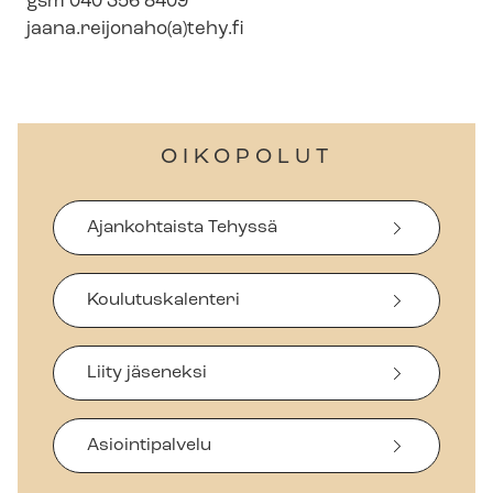
gsm 040 356 8409
jaana.reijonaho(a)tehy.fi
OIKOPOLUT
Ajankohtaista Tehyssä
Koulutuskalenteri
Liity jäseneksi
Asiointipalvelu