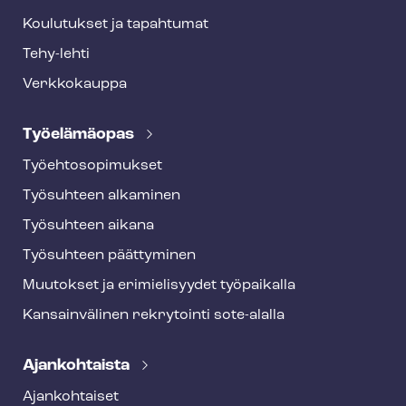
Koulutukset ja tapahtumat
Tehy-lehti
Verkkokauppa
Työelämäopas
Työ­eh­to­so­pi­muk­set
Työsuhteen alkaminen
Työsuhteen aikana
Työsuhteen päättyminen
Muutokset ja erimielisyydet työpaikalla
Kansainvälinen rekrytointi sote-alalla
Ajankohtaista
Ajankohtaiset