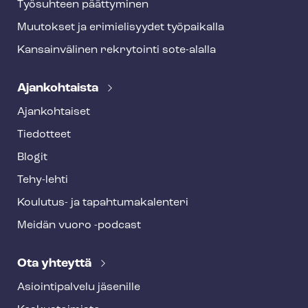
Työsuhteen päättyminen
Muutokset ja erimielisyydet työpaikalla
Kansainvälinen rekrytointi sote-alalla
Ajankohtaista
Ajankohtaiset
Tiedotteet
Blogit
Tehy-lehti
Koulutus- ja ta­pah­tu­ma­ka­len­te­ri
Meidän vuoro -podcast
Ota yhteyttä
Asioin­ti­pal­ve­lu jäsenille