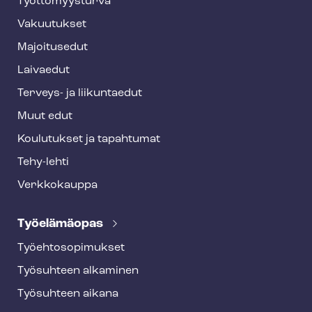
o
Työt­tö­myys­tur­va
t
Vakuutukset
e
Majoitusedut
r
Laivaedut
Terveys- ja liikuntaedut
Muut edut
Koulutukset ja tapahtumat
Tehy-lehti
Verkkokauppa
Työelämäopas
Työ­eh­to­so­pi­muk­set
Työsuhteen alkaminen
Työsuhteen aikana