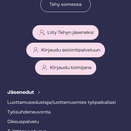
Tehy somessa
Liity Tehyn jäseneksi
Kirjaudu asiointipalveluun
Kirjaudu toimijana
T
e
Jäsenedut
h
Luot­ta­muse­dus­ta­ja/luottamusmies työpaikallasi
y
Työ­suh­de­neu­von­ta
f
o
Oikeuspalvelu