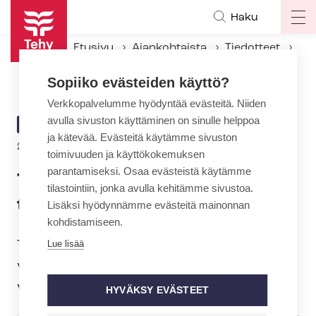
Hyppää
Haku
Op
pääsisältöön
ma
Etusivu
Ajankohtaista
Tiedotteet
na
Tehy keskeyttää vuo­ron­vaih­to­kiel­lon välittömästi
Sopiiko evästeiden käyttö?
Verkkopalvelumme hyödyntää evästeitä. Niiden
avulla sivuston käyttäminen on sinulle helppoa
ARTIKKELIN
TIEDOTE
ja kätevää. Evästeitä käytämme sivuston
KATEGORIA
27.10.2018 | 11:10
toimivuuden ja käyttökokemuksen
parantamiseksi. Osaa evästeistä käytämme
Tehy keskeyttää vuo­ron­vaih­
tilastointiin, jonka avulla kehitämme sivustoa.
to­kiel­lon välittömästi
Lisäksi hyödynnämme evästeitä mainonnan
kohdistamiseen.
Tehyn 22.10. julistama, kaikkia paitsi
Lue lisää
virkasuhteisia jäseniä koskeva vuo­ron­
vaih­to­kiel­to keskeytyy välittömästi.
HYVÄKSY EVÄSTEET