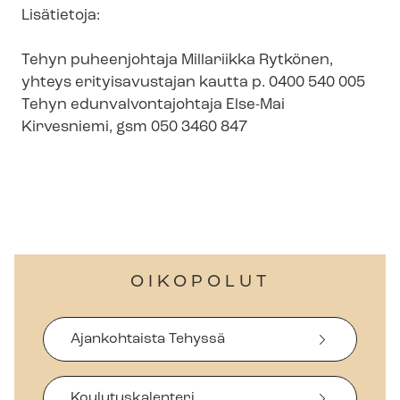
Lisätietoja:
Tehyn puheenjohtaja Millariikka Rytkönen,
yhteys erityisavustajan kautta p. 0400 540 005
Tehyn edun­val­von­ta­joh­ta­ja Else-Mai
Kirvesniemi, gsm 050 3460 847
OIKOPOLUT
Ajankohtaista Tehyssä
Koulutuskalenteri