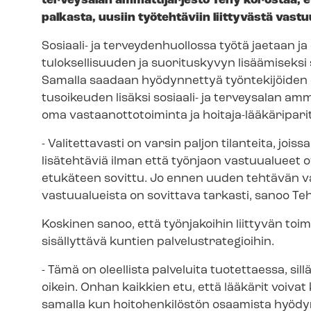
terveysalan ammattijärjestö Tehy korostaa, e
palkasta, uusiin työtehtäviin liittyvästä vast
Sosiaali- ja ter­vey­den­huol­los­sa työtä jaetaa
tuloksellisuuden ja suorituskyvyn lisäämiseksi
Samalla saadaan hyödynnettyä työntekijöiden os
tusoi­keu­den lisäksi sosiaali- ja terveysalan a
oma vas­taan­ot­to­toi­min­ta ja hoitaja-​lääkäripar
- Valitettavasti on varsin paljon tilanteita, joissa 
lisätehtäviä ilman että työnjaon vastuualueet o
etukäteen sovittu. Jo ennen uuden tehtävän va
vastuualueista on sovittava tarkasti, sanoo T
Koskinen sanoo, että työnjakoihin liittyvän toi
sisällyttävä kuntien pal­ve­lustra­te­gioi­hin.
- Tämä on oleellista palveluita tuotettaessa, s
oikein. Onhan kaikkien etu, että lääkärit voiv
samalla kun hoitohenkilöstön osaamista hyödynn