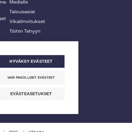
­ma­
Medialle
Talousasiat
ast
Vi­kail­moi­tuk­set
Töihin Tehyyn
HYVÄKSY EVÄSTEET
VAIN PAKOLLISET EVÄSTEET
EVÄSTEASETUKSET