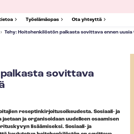
submenu for
tietoa
Show submenu for
Työelämäopas
Show submenu for
Ota yhteyttä
Tehy: Hoitohenkilöstön palkasta sovittava ennen uusia
 palkasta sovittava
ä
en re­sep­tin­kir­joi­tusoi­keu­des­ta. Sosiaali- ja
oita jaetaan ja organisoidaan uudelleen osaamisen
tuskyvyn lisäämiseksi. Sosiaali- ja