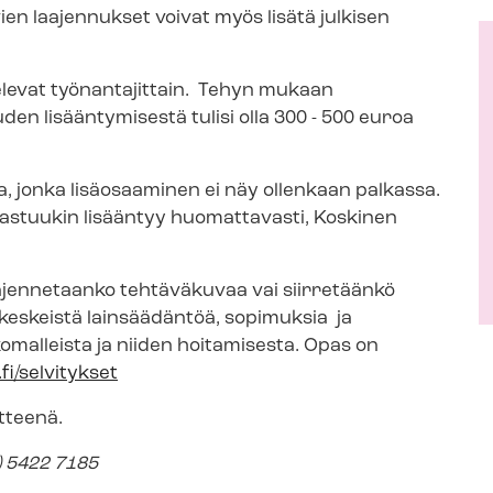
en laajennukset voivat myös lisätä julkisen
elevat työnantajittain. Tehyn mukaan
n lisääntymisestä tulisi olla 300 - 500 euroa
­taa, jonka lisäosaaminen ei näy ollenkaan palkassa.
vastuukin lisääntyy huomattavasti, Koskinen
aajennetaanko tehtäväkuvaa vai siirretäänkö
 keskeistä lainsäädäntöä, sopimuksia ja
omalleista ja niiden hoitamisesta. Opas on
i/selvitykset
tteenä.
9) 5422 7185