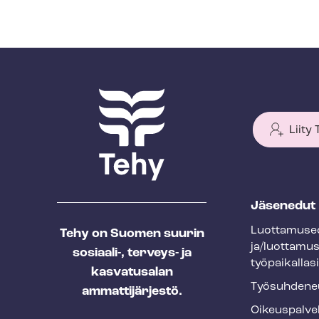
Liity
T
Jäsenedut
e
Luot­ta­muse­
Tehy on Suomen suurin
h
ja/luottamu
sosiaali-, terveys- ja
y
työpaikallasi
kasvatusalan
f
Työ­suh­de­ne
ammattijärjestö.
o
Oikeuspalve