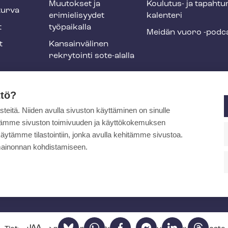
Muutokset ja
Koulutus- ja ta­pah­tu
tur­va
erimielisyydet
ka­len­te­ri
t
työpaikalla
Meidän vuoro -podc
t
Kansainvälinen
rekrytointi sote-alalla
liikuntaedut
ttö?
itä. Niiden avulla sivuston käyttäminen on sinulle
ja
ytämme sivuston toimivuuden ja käyttökokemuksen
äytämme tilastointiin, jonka avulla kehitämme sivustoa.
ainonnan kohdistamiseen.
pa
Bluesky
WhatsApp
Facebook
Facebook
LinkedIn
Threads
JAA