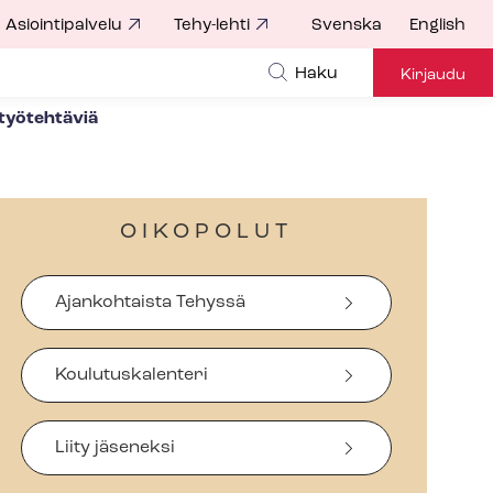
Asiointipalvelu
Tehy-lehti
Svenska
English
Haku
Kirjaudu
 työtehtäviä
OIKOPOLUT
Ajankohtaista Tehyssä
Koulutuskalenteri
Liity jäseneksi