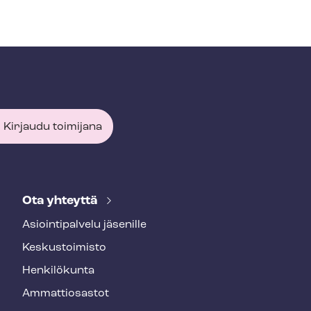
Kirjaudu toimijana
Ota yhteyttä
Asioin­ti­pal­ve­lu jäsenille
Keskustoimisto
Henkilökunta
Ammattiosastot