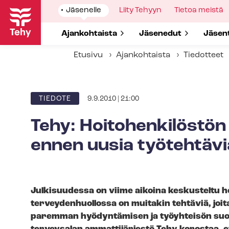
Hyppää
Show
Jäsenelle
Show
Liity Tehyyn
Show
Tietoa meistä
pääsisältöön
submenu
submenu
submenu
for
for
for
Show submenu for
Ajankohtaista
Show submenu for
Jäsenedut
Show 
Jäsen
Etusivu
Ajankohtaista
Tiedotteet
9.9.2010 | 21:00
ARTIKKELIN
TIEDOTE
KATEGORIA
Tehy: Hoitohenkilöstön
ennen uusia työtehtävi
Julkisuudessa on viime aikoina keskusteltu hoitaji
ter­vey­den­huol­los­sa on muitakin tehtäviä, j
paremman hyödyntämisen ja työyhteisön suori