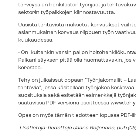
terveysalan henkilöstön työnjaot ja tehtäväkuvi
sektorin työpaikkojen kiinnostavuutta.
Uusista tehtävistä maksetut korvaukset vaiht
asianmukainen korvaus riippuen työn vaativuude
kuukaudessa.
- On kuitenkin varsin paljon hoi­to­hen­ki­lö­kun
Palkanlisäyksen pitää olla huomattavakin, jos 
korostaa.
Tehy on julkaissut oppaan ”Työnjakomallit – L
tehtäviä”, jossa käsitellään työnjakoa koskevaa
suosituksia sekä esitetään esimerkkejä työnjak
saatavissa PDF-versiona osoitteessa
www.tehy.f
Opas on myös tämän tiedotteen lopussa PDF-lii
Lisätietoja: tiedottaja Jaana Reijonaho, puh (0