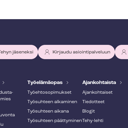
 Tehyn jäseneksi
Kirjaudu asiointipalveluun
Työelämäopas
Ajankohtaista
dus­ta­
Työ­eh­to­so­pi­muk­set
Ajankohtaiset
smies
Työsuhteen alkaminen
Tiedotteet
Työsuhteen aikana
Blogit
u­von­ta
Työsuhteen päättyminen
Tehy-lehti
lu