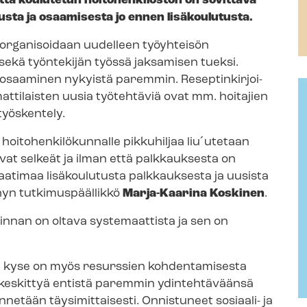
ttä koulutetun hoitohenkilöstön on sovittava
uusta ja osaamisesta jo ennen lisäkoulutusta.
n ja organisoidaan uudelleen työyhteisön
 sekä työntekijän työssä jaksamisen tueksi.
aaminen nykyistä paremmin. Re­sep­tin­kir­joi­
mmattilaisten uusia työtehtäviä ovat mm. hoitajien
ityöskentely.
hoi­to­hen­ki­lö­kun­nal­le pikkuhiljaa liu´utetaan
vat selkeät ja ilman että palkkauksesta on
atimaa lisäkoulutusta palkkauksesta ja uusista
ehyn tutkimuspäällikkö
Marja-Kaarina Koskinen
.
minnan on oltava systemaattista ja sen on
illä kyse on myös resurssien kohdentamisesta
at keskittyä entistä paremmin ydintehtäväänsä
etään täysimittaisesti. Onnistuneet sosiaali- ja