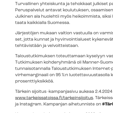
Turvallinen yhteiskunta ja tehokkaat julkiset pa
Peruspalvelut antavat koulutuksen, osaamisen 
Julkinen ala huolehtii myös heikoimmista, siksi
taata kaikkialla Suomessa.
Järjestöjen mukaan valtion vastuulla on varmistaa
set, jotta kunnat ja hyvinvointialueet kykenev
tehtävistään ja velvoitteistaan.
Taloustutkimuksen toteuttamaan kyselyyn vast
Tutkimuksen kohderyhmänä oli Manner-Suomen y
tun­nai­so­tan­nal­la Taloustutkimuksen Internet-
virhemarginaali on 95 %:n luo­tet­ta­vuus­ta­sol­
prosenttiyksikköä.
Tärkein sijoitus -kampanjasivu aukeaa 2.4.2024
www.tarkeissatoissa.fi/tarkeinsijoitus
. Tärkeis
ja Instagram. Kampanjan aihetunniste on
#Tär