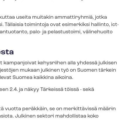
aikuttaa useita muitakin ammattiryhmiä, jotka
. Tällaisia toimintoja ovat esimerkiksi hallinto, ict-
rgiantuotanto, palo- ja pelastustoimi, välinehuolto
esta
­let kampanjoivat kehysriihen alla yhdessä julkisen
rjestöjen mukaan julkinen työ on Suomen tärkein
elevat Suomea kaikkina aikoina.
een 2.4. ja näkyy Tärkeissä töissä - sekä
ä vuotta peräkkäin, se on merkittävissä määrin
 ansiota. Julkinen sektori mahdollistaa koko