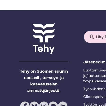
Liity
T
Jäsenedut
e
Luot­ta­muse­
Tehy on Suomen suurin
h
ja/luottamu
sosiaali-, terveys- ja
y
työpaikallasi
kasvatusalan
f
Työ­suh­de­ne
ammattijärjestö.
o
Oikeuspalve
o
Työt­tö­myys­