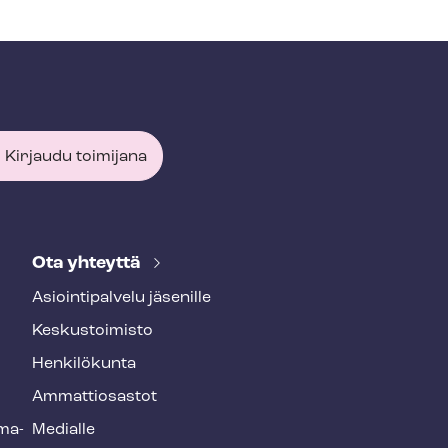
Kirjaudu toimijana
Ota yhteyttä
Asioin­ti­pal­ve­lu jäsenille
Keskustoimisto
Henkilökunta
Ammattiosastot
­ma­
Medialle