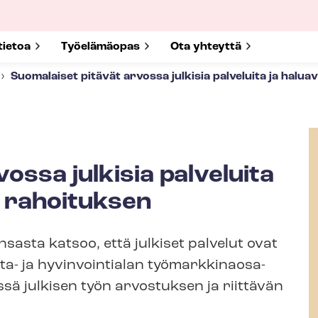
submenu for
tietoa
Show submenu for
Työelämäopas
Show submenu for
Ota yhteyttä
Suomalaiset pitävät arvossa julkisia palveluita ja halua
ossa julkisia palveluita
n rahoituksen
asta katsoo, että julkiset palvelut ovat
- ja hyvinvointialan työ­mark­ki­naos­a­
sä julkisen työn arvostuksen ja riittävän