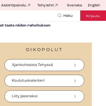
Asiointipalvelu
Tehy-lehti
Svenska
English
Haku
Kirjaudu
vat taata niiden rahoituksen
OIKOPOLUT
Ajankohtaista Tehyssä
Koulutuskalenteri
Liity jäseneksi