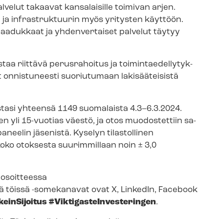
lvelut takaavat kansalaisille toimivan arjen.
ja infrastruktuurin myös yritysten käyttöön.
 laadukkaat ja yhdenvertaiset palvelut täytyy
 riittävä perusrahoitus ja toi­min­tae­del­ly­tyk­
ät onnistuneesti suoriutumaan lakisääteisistä
asi yhteensä 1149 suomalaista 4.3–6.3.2024.
li 15-vuotias väestö, ja otos muodostettiin sa­
paneelin jäsenistä. Kyselyn tilastollinen
la koko otoksesta suurimmillaan noin ± 3,0
 osoitteessa
sä töissä -somekanavat ovat X, LinkedIn, Facebook
keinSijoitus
#Vik­ti­gas­teIn­ves­te­rin­gen
.