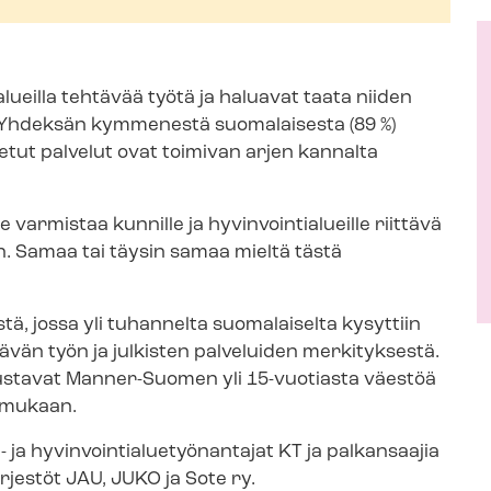
­lueil­la tehtävää työtä ja haluavat taata niiden
en. Yhdeksän kymmenestä suomalaisesta (89 %)
tuotetut palvelut ovat toimivan arjen kannalta
varmistaa kunnille ja hy­vin­voin­tia­lueil­le riittävä
n. Samaa tai täysin samaa mieltä tästä
ä, jossa yli tuhannelta suomalaiselta kysyttiin
ehtävän työn ja julkisten palveluiden merkityksestä.
edustavat Manner-Suomen yli 15-vuotiasta väestöä
 mukaan.
ja hy­vin­voin­tia­lue­työ­nan­ta­jat KT ja palkansaajia
r­jes­töt JAU, JUKO ja Sote ry.