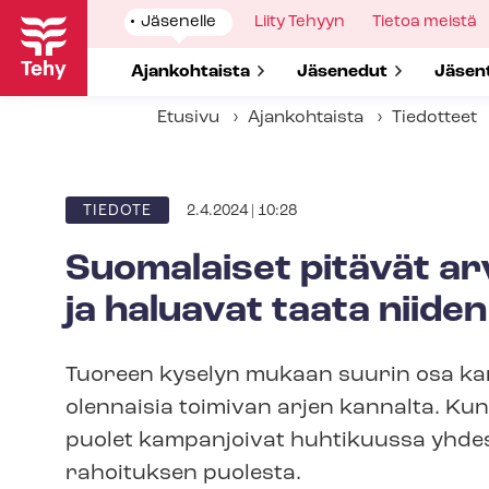
Hyppää
Show
Jäsenelle
Show
Liity Tehyyn
Show
Tietoa meistä
pääsisältöön
submenu
submenu
submenu
for
for
for
Show submenu for
Ajankohtaista
Show submenu for
Jäsenedut
Show 
Jäsen
Etusivu
Ajankohtaista
Tiedotteet
2.4.2024 | 10:28
ARTIKKELIN
TIEDOTE
KATEGORIA
Suomalaiset pitävät arv
ja haluavat taata niide
Tuoreen kyselyn mukaan suurin osa kans
olennaisia toimivan arjen kannalta. Kunta
puo­let kampanjoivat huhtikuussa yhdes
rahoituksen puolesta.