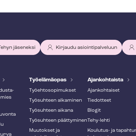
 Tehyn jäseneksi
Kirjaudu asiointipalveluun
Työelämäopas
Ajankohtaista
dus­ta­
Työ­eh­to­so­pi­muk­set
Ajankohtaiset
smies
Työsuhteen alkaminen
Tiedotteet
Työsuhteen aikana
Blogit
u­von­ta
Työsuhteen päättyminen
Tehy-lehti
lu
Muutokset ja
Koulutus- ja ta­pah­tu
tur­va