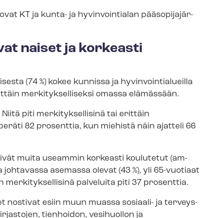
at KT ja kunta- ja hyvinvointialan pää­so­pi­ja­jär­
vat naiset ja korkeasti
a (74 %) kokee kunnissa ja hy­vin­voin­tia­lueil­la
rittäin mer­ki­tyk­sel­li­sek­si omassa elämässään.
 Niitä piti merkityksellisinä tai erittäin
räti 82 prosenttia, kun miehistä näin ajatteli 66
pitivät muita useammin korkeasti koulutetut (am­
t ja johtavassa asemassa olevat (43 %), yli 65-vuotiaat
in merkityksellisinä palveluita piti 37 prosenttia.
nostivat esiin muun muassa sosiaali- ja ter­veys­
 kirjastojen, tienhoidon, vesihuollon ja