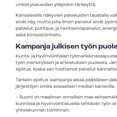
virkistysalueiden ylläpidon tärkeyttä.
Kansalaisille näkyvien palveluiden taustalla v
eivät näy, mutta joita ilman palvelut eivät pyörisi
palvelut, puhtaus- ja ra­vit­se­mis­pal­ve­lut, ene
sekä kiinteistönhoito.
Kampanja julkisen työn puol
Kunta- ja hyvinvointialan työ­mark­ki­naos­a­puo
työn merkityksen ja arvostuksen puolesta. Jä
sijoitus, koska sen tuottamat palvelut kannatt
Tärkein sijoitus -kampanja alkaa pääsiäisen jälk
järjestöjen omilla sosiaalisen median kanavilla.
– Suomi on maailman onnellisin maa seitsemätt
kunnissa ja hy­vin­voin­tia­lueil­la tehtävän työn
yhteiskunnan toiminnan.