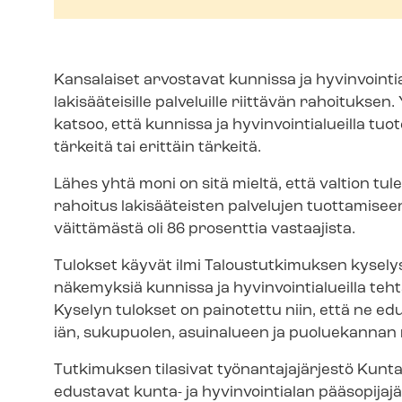
Kansalaiset arvostavat kunnissa ja hy­vin­voin­tia
lakisääteisille palveluille riittävän rahoituks
katsoo, että kunnissa ja hy­vin­voin­tia­lueil­la 
tärkeitä tai erittäin tärkeitä.
Lähes yhtä moni on sitä mieltä, että valtion tulee 
rahoitus lakisääteisten palvelujen tuottamisee
väittämästä oli 86 prosenttia vastaajista.
Tulokset käyvät ilmi Taloustutkimuksen kyselyst
näkemyksiä kunnissa ja hy­vin­voin­tia­lueil­la t
Kyselyn tulokset on painotettu niin, että ne 
iän, sukupuolen, asuinalueen ja puoluekannan
Tutkimuksen tilasivat työ­nan­ta­ja­jär­jes­tö Kunta- 
edustavat kunta- ja hyvinvointialan pää­so­pi­ja­jä