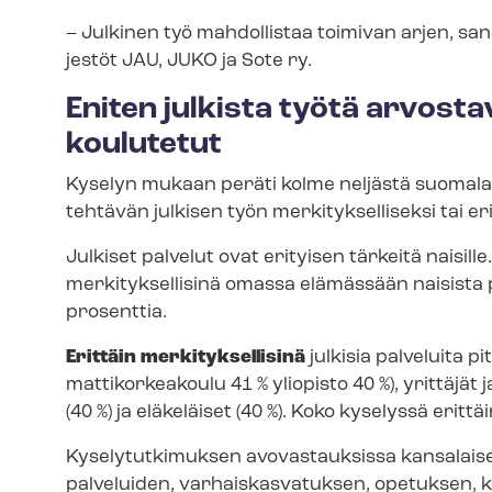
– Julkinen työ mahdollistaa toimivan arjen, sanov
jes­töt JAU, JUKO ja Sote ry.
Eniten julkista työtä arvosta
koulutetut
Kyselyn mukaan peräti kolme neljästä suomalaisest
tehtävän julkisen työn mer­ki­tyk­sel­li­sek­si tai e
Julkiset palvelut ovat erityisen tärkeitä naisille.
merkityksellisinä omassa elämässään naisista pe
prosenttia.
Erittäin merkityksellisinä
julkisia palveluita 
mat­ti­kor­kea­kou­lu 41 % yliopisto 40 %), yrittäjä
(40 %) ja eläkeläiset (40 %). Koko kyselyssä erittä
Kyselytutkimuksen avovastauksissa kansalaiset 
pal­ve­lui­den, var­hais­kas­va­tuk­sen, opetuksen,