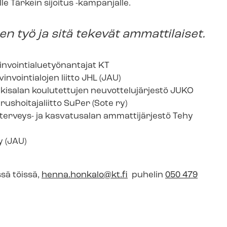
 Tärkein sijoitus -kampanjalle.
nen työ ja sitä tekevät ammattilaiset.
­voin­tia­lue­työ­nan­ta­jat KT
invointialojen liitto JHL (JAU)
isalan koulutettujen neu­vot­te­lu­jär­jes­tö JUKO
s­hoi­ta­ja­liit­to SuPer (Sote ry)
, terveys- ja kasvatusalan ammattijärjestö Tehy
y (JAU)
sä töissä,
henna.honkalo@kt.fi
puhelin
050 479