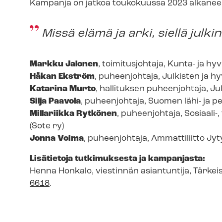
Kampanja on jatkoa toukokuussa 2023 alkaneelle
Missä elämä ja arki, siellä julki
Markku Jalonen
, toimitusjohtaja, Kunta- ja hy­vin
Håkan Ekström
, puheenjohtaja, Julkisten ja hyv
Katarina Murto
, hallituksen puheenjohtaja, Julk
Silja Paavola
, puheenjohtaja, Suomen lähi- ja pe­ru
Millariikka Rytkönen
, puheenjohtaja, Sosiaali-
(Sote ry)
Jonna Voima
, puheenjohtaja, Ammattiliitto Jyt
Lisätietoja tutkimuksesta ja kampanjasta:
Henna Honkalo, viestinnän asiantuntija, Tärkeis
6618
.