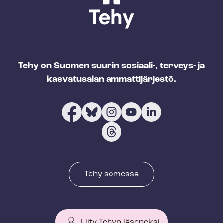
Tehy on Suomen suurin sosiaali-, terveys- ja
kasvatusalan ammattijärjestö.
Tehy somessa
Liity Tehyn jäseneksi