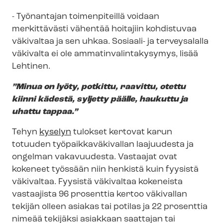
-
T
yönantajan toimenpiteillä voidaan
merkittävästi vähentää hoitajiin kohdistuvaa
väkivaltaa ja sen uhkaa.
Sosiaali- ja terveysalalla
väkivalta ei ole am­ma­tin­va­lin­ta­ky­sy­mys,
lisää
Lehtinen.
”
Minua on lyöty, potkittu, raavittu, otettu
kiinni kädestä, syljetty päälle, haukuttu ja
uhattu tappaa.”
Tehyn
kyselyn
tulokset kertovat karun
totuuden työ­paik­ka­vä­ki­val­lan laajuudesta ja
ongelman vakavuudesta. Vastaajat ovat
kokeneet työssään niin henkistä kuin fyysistä
väkivaltaa. Fyysistä väkivaltaa kokeneista
vastaajista 96 prosenttia kertoo väkivallan
tekijän olleen asiakas tai potilas ja 22 prosenttia
nimeää tekijäksi asiakkaan saattajan tai