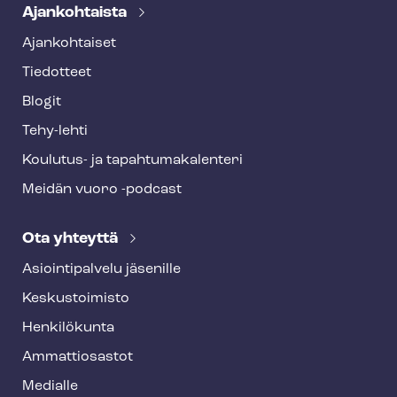
Ajankohtaista
Ajankohtaiset
Tiedotteet
Blogit
Tehy-lehti
Koulutus- ja ta­pah­tu­ma­ka­len­te­ri
Meidän vuoro -podcast
Ota yhteyttä
Asioin­ti­pal­ve­lu jäsenille
Keskustoimisto
Henkilökunta
Ammattiosastot
Medialle