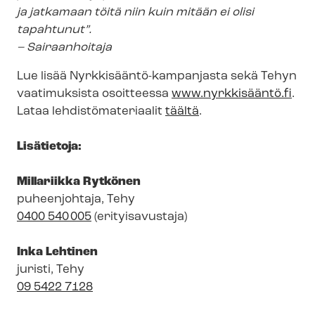
ja jatkamaan
töitä niin kuin mitään ei olisi
tapahtunut”.
– Sairaanhoitaja
Lue lisää Nyrkkisääntö
-
kampanjasta sekä Tehyn
vaatimuksista osoitteessa
www.nyrkkisääntö.fi
.
Lataa leh­dis­tö­ma­te­ri­aa­lit
täältä
.
Lisätietoja:
Millariikka Rytkönen
puheenjohtaja, Tehy
0400 540 005
(erityisavustaja)
Inka Lehtinen
juristi, Tehy
09 5422 7128