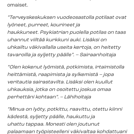
omaiset.
”Terveyskeskuksen vuodeosastolla potilaat ovat
lyöneet, purreet, kourineet ja
haukkuneet.
Psykiatrian puolella potilas on taas
uhannut viiltää kurkkuni auki. Lisäksi on
uhkailtu
väkivallalla useita kertoja, on heitetty
tavaroilla ja syljetty päälle”
.
– Sairaanhoitaja
”Olen kokenut lyömistä, potkimista, irtaimistolla
heittämistä, raapimista
ja sylkemistä – jopa
veritautia sairastavilta. Lisäksi olen kuullut
uhkauksia, jotka on osoitettu
joskus omaa
perhettäni kohtaan”
. – Lähihoitaja
”Minua on lyöty, potkittu, raavittu, otettu kiinni
kädestä, syljetty päälle, haukuttu ja
uhattu
tappaa. Monesti olen joutunut
palaamaan työpisteelleni väkivaltaa kohdattuani