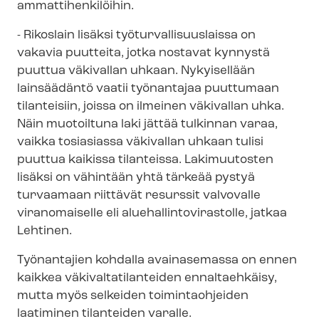
am­mat­ti­hen­ki­löi­hin.
- Rikoslain lisäksi työ­tur­val­li­suus­lais­sa on
vakavia puutteita, jotka nostavat
kynnystä
puuttua väkivallan uhkaan.
Nykyisellään
lainsäädäntö vaatii työnantajaa puuttumaan
tilanteisiin, joissa on ilmeinen väkivallan uhka.
Näin muotoiltuna laki jättää tulkinnan varaa,
vaikka tosiasiassa väkivallan uhkaan tulisi
puuttua kaikissa tilanteissa. Lakimuutosten
lisäksi on vähintään yhtä tärkeää pystyä
turvaamaan riittävät resurssit valvovalle
viranomaiselle eli
a
lue­hal­lin­to­vi­ras­tol­le,
jatkaa
Lehtinen.
Työnantajien kohdalla avainasemassa on ennen
kaikkea vä­ki­val­ta­ti­lan­tei­den ennaltaehkäisy
,
mutta myös selkeiden toimintaohjeiden
laatiminen tilanteiden varalle.