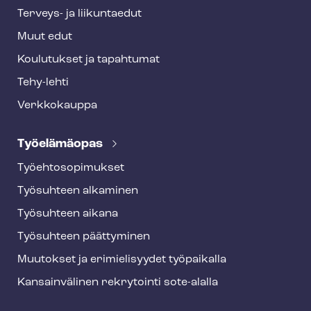
Terveys- ja liikuntaedut
Muut edut
Koulutukset ja tapahtumat
Tehy-lehti
Verkkokauppa
Työelämäopas
Työ­eh­to­so­pi­muk­set
Työsuhteen alkaminen
Työsuhteen aikana
Työsuhteen päättyminen
Muutokset ja erimielisyydet työpaikalla
Kansainvälinen rekrytointi sote-alalla