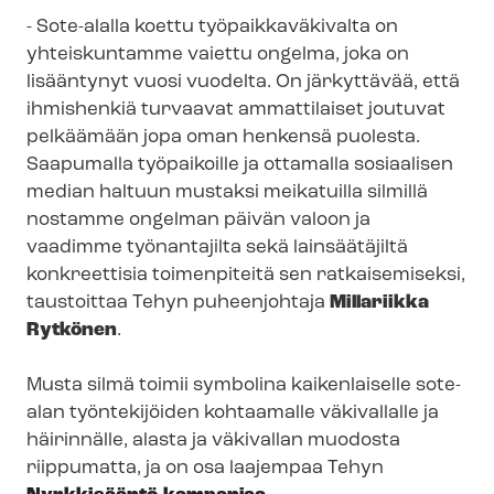
- Sote
-
alalla
koettu työpaikkaväkivalt
a on
yhteiskuntamme vaiettu ongelma, joka on
lisääntynyt
vuosi vuodelta.
On järkyttävää, että
ihmishenkiä turvaavat ammattilaiset joutuvat
pelkäämään jopa oman henkensä puolesta.
Saapumalla työpaikoille
ja ottamalla sosiaalisen
median haltuun
mustaksi
meikatuilla
silmillä
nostamme ongelman päivän valoon ja
vaadimme työnantajilta sekä lainsäätäjiltä
konkreettisia toimenpiteitä
sen
ratkaisemiseksi
,
taustoittaa Tehyn
puheenjohtaja
Millariikka
Rytkönen
.
Musta silmä toimii symbolina kaikenlaiselle sote-
alan työntekijöiden kohtaamalle väkivallalle ja
häirinnälle, alasta ja väkivallan muodosta
riippumatta, ja on
osa laajempaa Tehyn