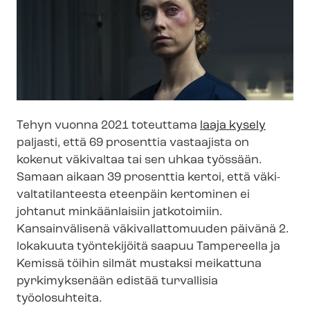
Tehyn vuonna 2021 toteuttama
laaja kysely
paljasti, että 69 prosenttia vastaajista on
kokenut
väkivaltaa
tai sen uhkaa työssään
.
Samaan aikaan 39 prosenttia kertoi, että vä­ki­
val­ta­ti­lan­tees­ta eteenpäin kertominen ei
johtanut minkäänlaisiin jatkotoimiin.
Kansainvälisenä vä­ki­val­lat­to­muu­den päivänä 2.
lokakuut
a
työntekijöitä
saapuu
Tampereella ja
Kemissä
töihin silmät mustaksi meikattuna
pyrkimyksenään edistää turvallisia
työolosuhteita.