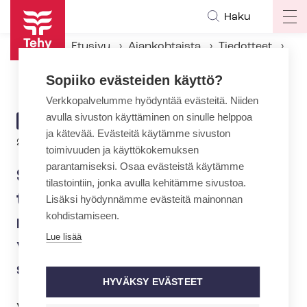
Hyppää
Haku
Op
pääsisältöön
ma
Etusivu
Ajankohtaista
Tiedotteet
na
Sosiaali- ja terveysalan työntekijät tekevät näkyväksi alan vaietun väkivallan - symbolina musta silmä
Sopiiko evästeiden käyttö?
Verkkopalvelumme hyödyntää evästeitä. Niiden
avulla sivuston käyttäminen on sinulle helppoa
ARTIKKELIN
TIEDOTE
ja kätevää. Evästeitä käytämme sivuston
KATEGORIA
2.10.2023 | 6:56
toimivuuden ja käyttökokemuksen
parantamiseksi. Osaa evästeistä käytämme
Sosiaali- ja terveysalan
tilastointiin, jonka avulla kehitämme sivustoa.
työntekijät tekevät
Lisäksi hyödynnämme evästeitä mainonnan
kohdistamiseen.
näkyväksi alan vaietun
Lue lisää
väkivallan - symbolina musta
silmä
HYVÄKSY EVÄSTEET