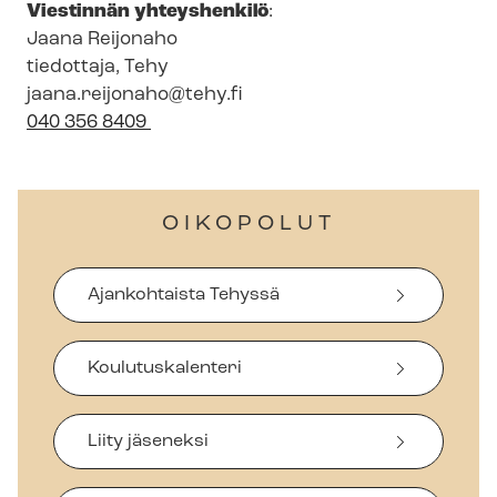
V
iestinnän yhteyshenkilö
:
Jaana
Reijonaho
tiedottaja, Tehy
jaana.reijonaho@tehy.fi
040 356 8409
OIKOPOLUT
Ajankohtaista Tehyssä
Koulutuskalenteri
Liity jäseneksi