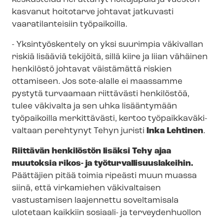
kasvanut hoitotarve johtavat jatkuvasti
vaaratilanteisiin työpaikoilla.
- Yksintyöskentely on yksi suurimpia väkivallan
riskiä lisääviä tekijöitä, sillä kiire ja liian vähäinen
henkilöstö johtavat väistämättä riskien
ottamiseen.
J
os sote-alalle ei maassamme
pystytä turvaamaan riittävästi henkilöstöä,
tulee väkivalta ja sen uhka lisääntymään
työpaikoilla merkittävästi
,
kertoo
työ­paik­ka­vä­ki­
val­taan perehtynyt Tehyn juristi
Inka Lehtinen
.
Riittävän henkilöstön lisäksi Tehy
ajaa
muutoksia rikos- ja työ
t
u
r
vallisuuslakeihin.
Päättäjien pitää toimia ripeästi muun muassa
siinä, että virkamiehen väkivaltaisen
vastustamisen laajennettu soveltamisala
ulotetaan kaikkiin sosiaali- ja terveydenhuollon