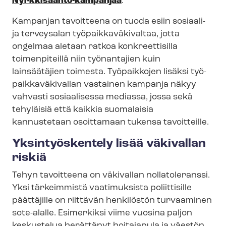
Nyrkkisääntö-​kampanjaa
.
Kampanjan
tavoitteena on tuoda esiin sosiaali-
ja terveysalan työ­paik­ka­vä­ki­val­taa, jotta
ongelmaa aletaan ratkoa konkreettisilla
toimenpiteillä niin
työ
n
antajien
kuin
lainsäätäjien toimesta.
Työpaikkojen lisäksi työ­
paik­ka­vä­ki­val­lan vastainen kampanja näkyy
vahvasti sosiaalisessa mediassa, jossa sekä
tehyläisiä että
kaikkia suomalaisia
kannustetaan
osoittamaan tukensa
tavoitteille
.
Yksintyöskentely lisää väkivallan
riskiä
Tehyn tavoitteena on väkivallan
nollatoleranssi
.
Yksi
tärkeimmistä
vaatimuksista poliittisille
päättäjille on
riittävän henkilöstön turvaaminen
sote-ala
lle. Esimerkiksi viime vuosina paljon
keskustelua herättänyt hoitajapula ja väestön