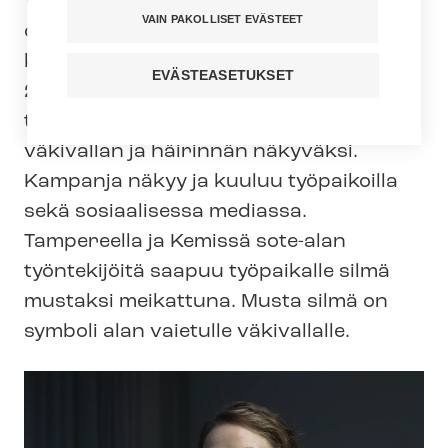
Väkivalta ja sen uhka on päivittäinen
VAIN PAKOLLISET EVÄSTEET
ongelma sosiaali-, terveys- ja
kasvatusalan työpaikoilla. Maanantaina
EVÄSTEASETUKSET
2. lokakuuta tehyläiset sote-alan
työntekijät tekevät työssä kohtaamansa
väkivallan ja häirinnän näkyväksi.
Kampanja näkyy ja kuuluu työpaikoilla
sekä sosiaalisessa mediassa.
Tampereella ja Kemissä sote-alan
työntekijöitä saapuu työpaikalle silmä
mustaksi meikattuna. Musta silmä on
symboli alan vaietulle väkivallalle.