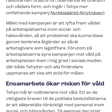
hälsovården utsätts för, oberoende av bransch
och våldets form, och ingår i Tehys mer
omfattande kampanj
Nyrkkisääntö (Knytnäven)
.
Målet med kampanjen är att lyfta fram våldet
på arbetsplatserna inom social- och
hälsovården, så att problemet ska kunna lösas
genom konkreta åtgärder av såväl
arbetsgivare som lagstiftare. Förutom på
arbetsplatserna syns kampanjen mot våld på
arbetsplatsen även i hög grad i sociala medier,
där både Tehyiter och alla finländare
uppmanas att visa sitt stöd för målen.
Ensamarbete ökar risken för våld
Tehys mål är nolltolerans mot våld. Ett av de
viktigaste kraven till de politiska beslutsfattarna
är att säkerställa tillräckligt med personal inom
social- och hälsovården. Till exempel den brist