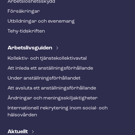
o
Ar­bets­lös­hets­skydd
t
Försäkringar
e
Utbildningar och evenemang
r
Tehy-​tidskriften
Ar­bets­livs­gui­den
Kollektiv- och tjäns­te­kol­lek­tivav­tal
Att inleda ett an­ställ­nings­för­hål­lan­de
Under an­ställ­nings­för­hål­lan­det
Att avsluta ett an­ställ­nings­för­hål­lan­de
Ändringar och me­nings­skilj­ak­tig­he­ter
Internationell rekrytering inom social- och
hälsovården
Aktuellt