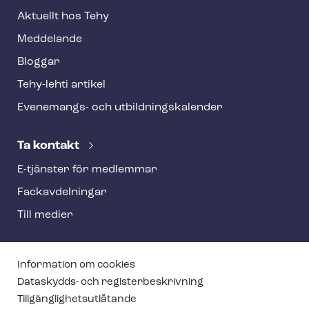
Aktuellt hos Tehy
Meddelande
Bloggar
Tehy-lehti artikel
Evenemangs- och ut­bild­nings­ka­len­der
Ta kontakt
E-tjänster för medlemmar
Fackav­del­ning­ar
Till medier
T
Information om cookies
e
Dataskydds- och re­gis­ter­be­skriv­ning
Till­gäng­lig­hets­ut­lå­tan­de
h