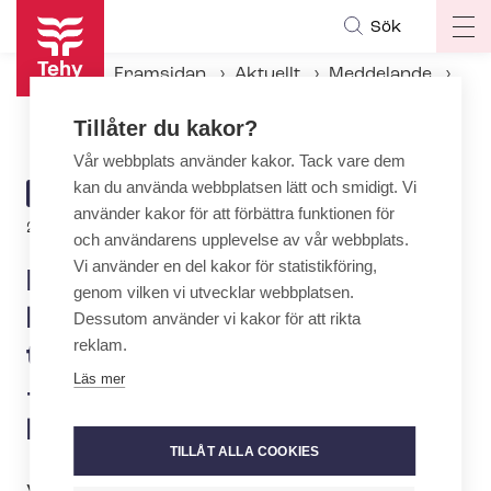
Hoppa
Sök
Op
till
ma
huvudinnehåll
Framsidan
Aktuellt
Meddelande
na
De anställda inom social- och hälsovården synliggör det tysta våldet inom branschen – som symboliseras av ett blått öga
Tillåter du kakor?
Vår webbplats använder kakor. Tack vare dem
kan du använda webbplatsen lätt och smidigt. Vi
ARTICLE
MEDDELANDE
använder kakor för att förbättra funktionen för
CATEGORY
2.10.2023 | 6:57
och användarens upplevelse av vår webbplats.
Vi använder en del kakor för statistikföring,
De anställda inom social- och
genom vilken vi utvecklar webbplatsen.
hälsovården synliggör det
Dessutom använder vi kakor för att rikta
reklam.
tysta våldet inom branschen
Läs mer
– som symboliseras av ett
blått öga
TILLÅT ALLA COOKIES