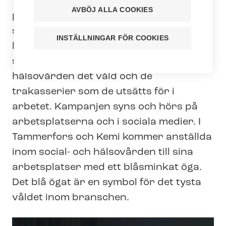
Våld och hot om våld är ett dagligt
AVBÖJ ALLA COOKIES
problem på arbetsplatserna inom
social-, hälsovårds- och ut­bild­nings­
INSTÄLLNINGAR FÖR COOKIES
bran­schen. Måndagen den 2 oktober
synliggör de anställda inom social- och
hälsovården det våld och de
trakasserier som de utsätts för i
arbetet. Kampanjen syns och hörs på
arbetsplatserna och i sociala medier. I
Tammerfors och Kemi kommer anställda
inom social- och hälsovården till sina
arbetsplatser med ett blåsminkat öga.
Det blå ögat är en symbol för det tysta
våldet inom branschen.