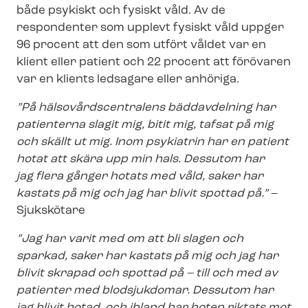
både psykiskt och fysiskt våld. Av de
respondenter som upplevt fysiskt våld uppger
96 procent att den som utfört våldet var en
klient eller patient och 22 procent att förövaren
var en klients ledsagare eller anhöriga.
”På häl­so­vårds­cen­tra­lens bäddavdelning har
patienterna slagit mig, bitit mig, tafsat på mig
och skällt ut mig.
Inom psykiatrin har en patient
hotat att skära upp min hals. Dessutom har
jag
flera gånger hotats med våld, saker har
kastats på mig och jag har blivit spottad på.”
–
Sjukskötare
”Jag har varit med om att bli slagen och
sparkad, saker har kastats på mig och jag har
blivit skrapad
och spottad på – till och med av
patienter med blodsjukdomar. Dessutom har
jag blivit hotad, och
ibland har hoten riktats mot