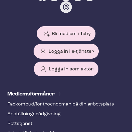
Bli medlem i Tehy
Logga in i e-tjänster
Logga in som aktör
T
e
Med­lems­för­må­ner
h
Fackombud/förtroendeman på din arbetsplats
y
An­ställ­nings­råd­giv­ning
f
o
Rättstjänst