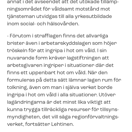
annat i det avseendet att det utökade tillämp­
nings­om­rå­det för våldsamt motstånd mot
tjänsteman utvidgas till alla yrkesutbildade
inom social- och hälsovården.
- Förutom i strafflagen finns det allvarliga
brister även i ar­be­tar­skydds­la­gen som höjer
tröskeln för att ingripa i hot om våld. I sin
nuvarande form kräver lagstiftningen att
arbetsgivaren ingriper i situationer där det
finns ett uppenbart hot om våld. När den
formuleras på detta sätt lämnar lagen rum för
tolkning, även om man i själva verket borde
ingripa i hot om våld i alla situationer. Utöver
lagändringarna är det minst lika viktigt att
kunna trygga tillräckliga resurser för till­syns­
myn­dig­he­ten, det vill säga re­gi­on­för­valt­nings­
ver­ket, fortsätter Lehtinen.