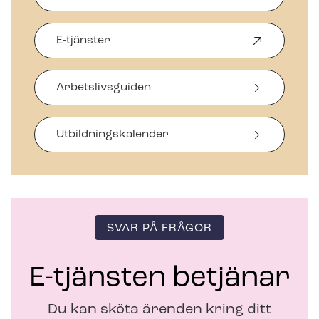
E-tjänster
Ö
p
p
Arbetslivsguiden
n
a
s
i
Ut­bild­nings­ka­len­der
n
y
t
t
f
ö
SVAR PÅ FRÅGOR
n
s
t
E-tjänsten betjänar
e
r
Du kan sköta ärenden kring ditt