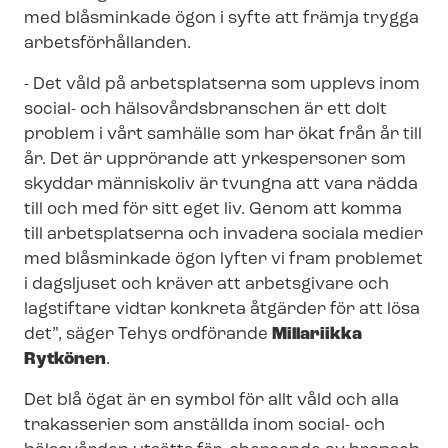
med blåsminkade ögon i syfte att främja trygga
ar­bets­för­hål­lan­den.
- Det våld på arbetsplatserna som upplevs inom
social- och häl­so­vårds­bran­schen är ett dolt
problem i vårt samhälle som har ökat från år till
år. Det är upprörande att yrkespersoner som
skyddar människoliv är tvungna att vara rädda
till och med för sitt eget liv. Genom att komma
till arbetsplatserna och invadera sociala medier
med blåsminkade ögon lyfter vi fram problemet
i dagsljuset och kräver att arbetsgivare och
lagstiftare vidtar konkreta åtgärder för att lösa
det”, säger Tehys ordförande
Millariikka
Rytkönen
.
Det blå ögat är en symbol för allt våld och alla
trakasserier som anställda inom social- och