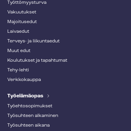
o
Työt­tö­myys­tur­va
t
Vakuutukset
e
Majoitusedut
r
Laivaedut
Terveys- ja liikuntaedut
Muut edut
Koulutukset ja tapahtumat
Tehy-lehti
Verkkokauppa
Työelämäopas
Työ­eh­to­so­pi­muk­set
Työsuhteen alkaminen
Työsuhteen aikana