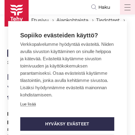
Hyppää
Haku
Op
pääsisältöön
ma
Etusivu
Ajankohtaista
Tiedotteet
na
Kunta-alan pää­so­pi­ja­jär­jes­töt varoittavat: Ko­ko­nai­sul­kois­tuk­sis­sa riskejä
Sopiiko evästeiden käyttö?
Verkkopalvelumme hyödyntää evästeitä. Niiden
avulla sivuston käyttäminen on sinulle helppoa
ARTIKKELIN
TIEDOTE
ja kätevää. Evästeitä käytämme sivuston
KATEGORIA
20.11.2014 | 22:00
toimivuuden ja käyttökokemuksen
parantamiseksi. Osaa evästeistä käytämme
Kunta-alan pää­so­pi­ja­jär­jes­töt
tilastointiin, jonka avulla kehitämme sivustoa.
varoittavat: Ko­ko­nai­sul­kois­
Lisäksi hyödynnämme evästeitä mainonnan
kohdistamiseen.
tuk­sis­sa riskejä
Lue lisää
Monet kunnat suunnittelevat parhaillaan sote-
palveluiden ko­ko­nai­sul­kois­tuk­sia samaan
HYVÄKSY EVÄSTEET
aikaan, kun sote-lain valmistelu on