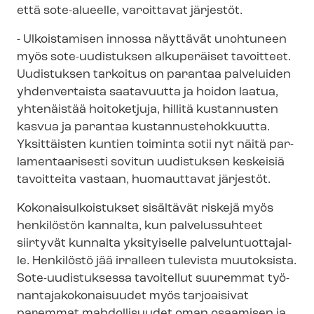
että sote-alueelle, varoittavat järjestöt.
- Ulkoistamisen innossa näyttävät unohtuneen
myös sote-uudistuksen alkuperäiset tavoitteet.
Uudistuksen tarkoitus on parantaa palveluiden
yhdenvertaista saatavuutta ja hoidon laatua,
yhtenäistää hoitoketjuja, hillitä kustannusten
kasvua ja parantaa kus­tan­nus­te­hok­kuut­ta.
Yksittäisten kuntien toiminta sotii nyt näitä par­
la­men­taa­ri­ses­ti sovitun uudistuksen keskeisiä
tavoitteita vastaan, huomauttavat järjestöt.
Ko­ko­nai­sul­kois­tuk­set sisältävät riskejä myös
henkilöstön kannalta, kun palvelussuhteet
siirtyvät kunnalta yksityiselle pal­ve­lun­tuot­ta­jal­
le. Henkilöstö jää irralleen tulevista muutoksista.
Sote-​uudistuksessa tavoitellut suuremmat työ­
nan­ta­ja­ko­ko­nai­suu­det myös tarjoaisivat
paremmat mahdollisuudet oman osaamisen ja