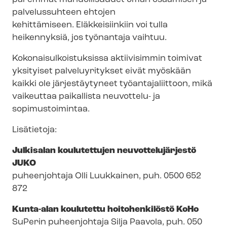
palvelussuhteen ehtojen
kehittämiseen. Eläkkeisiinkiin voi tulla
heikennyksiä, jos työnantaja vaihtuu.
Ko­ko­nai­sul­kois­tuk­sis­sa aktiivisimmin toimivat
yksityiset palveluyritykset eivät myöskään
kaikki ole järjestäytyneet työantajaliittoon, mikä
vaikeuttaa paikallista neuvottelu- ja
sopimustoimintaa.
Lisätietoja:
Julkisalan koulutettujen neu­vot­te­lu­jär­jes­tö
JUKO
puheenjohtaja Olli Luukkainen, puh. 0500 652
872
Kunta-alan koulutettu hoitohenkilöstö KoHo
SuPerin puheenjohtaja Silja Paavola, puh. 050