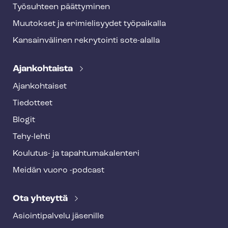
Työsuhteen päättyminen
Muutokset ja erimielisyydet työpaikalla
Kansainvälinen rekrytointi sote-alalla
Ajankohtaista
Ajankohtaiset
Tiedotteet
Blogit
Tehy-lehti
Koulutus- ja ta­pah­tu­ma­ka­len­te­ri
Meidän vuoro -podcast
Ota yhteyttä
Asioin­ti­pal­ve­lu jäsenille