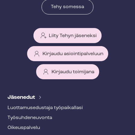
Tehy somessa
Liity Tehyn jäseneksi
Kirjaudu asiointipalveluun
Kirjaudu toimijana
T
e
Jäsenedut
h
Luot­ta­muse­dus­ta­ja työpaikallasi
y
Työ­suh­de­neu­von­ta
f
o
Oikeuspalvelu