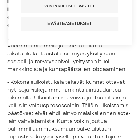
loppusuoralla. Näin on toimittu etenkin
VAIN PAKOLLISET EVÄSTEET
kunnissa, joista ei sote-uudistuksen myötä
olisi tulossa palveluiden tuottajia muutoin kuin
EVÄSTEASETUKSET
osana suurempaa kuntayhtymää.
Ulkoistamisia suunnitellaan enimmillään jopa 15
vuoden tähtäimellä ja todella tiukalla
aikataululla. Taustalla on myös yksityisten
sosiaali- ja ter­veys­pal­ve­lu­yri­tys­ten huoli
markkinoista ja kuntapäättäjien lobbaaminen.
- Ko­ko­nai­sul­kois­tuk­sia tekevät kunnat ottavat
nyt isoja riskejä mm. han­kin­ta­lain­sää­dän­töä
oikomalla. Ulkoistamiset voivat johtaa pitkiin ja
kalliisiin va­li­tus­pro­ses­sei­hin. Tällöin ul­kois­ta­mis­
pää­tök­set eivät ehdi lainvoimaisiksi ennen sote-
lain vahvistamista. Kunta voikin joutua
pahimmillaan maksamaan palveluistaan
tuplasti: sekä yksityiselle pal­ve­lun­tuot­ta­jal­le